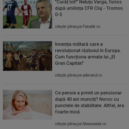
"Curăț tot!" Neluțu Varga, furios
după umilința CFR Cluj - Tromso
0-5
citeşte ştirea pe Fanatik.ro
Invenția militară care a
revoluționat războiul în Europa.
Cum funcționa armata lui „El
Gran Capitán”
citeşte ştirea pe adevarul.ro
Ce pensie a primit un pensionar
după 40 ani munciți? Noroc cu
punctele de stabilitate. Altfel, era
foarte mică
citeşte ştirea pe Newsweek.ro