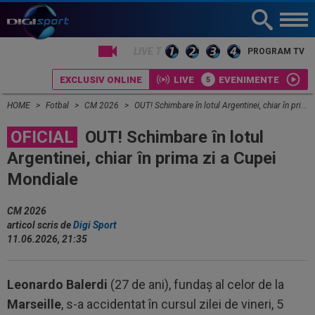
LIVE TV
PROGRAM TV
EXCLUSIV ONLINE
LIVE
EVENIMENTE
HOME
Fotbal
CM 2026
OUT! Schimbare în lotul Argentinei, chiar în prima zi a Cupei Mondiale
OFICIAL
OUT! Schimbare în lotul
Argentinei, chiar în prima zi a Cupei
Mondiale
CM 2026
articol scris de
Digi Sport
11.06.2026, 21:35
Leonardo Balerdi
(27 de ani), fundaș al celor de la
Marseille
, s-a accidentat în cursul zilei de vineri, 5