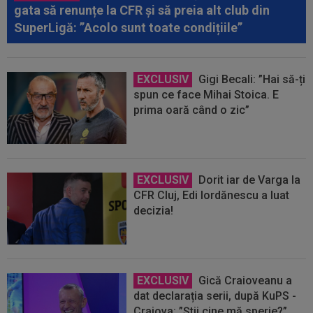
gata să renunțe la CFR și să preia alt club din
SuperLigă: ”Acolo sunt toate condițiile”
EXCLUSIV
Gigi Becali: ”Hai să-ți
spun ce face Mihai Stoica. E
prima oară când o zic”
EXCLUSIV
Dorit iar de Varga la
CFR Cluj, Edi Iordănescu a luat
decizia!
EXCLUSIV
Gică Craioveanu a
dat declarația serii, după KuPS -
Craiova: ”Știi cine mă sperie?”