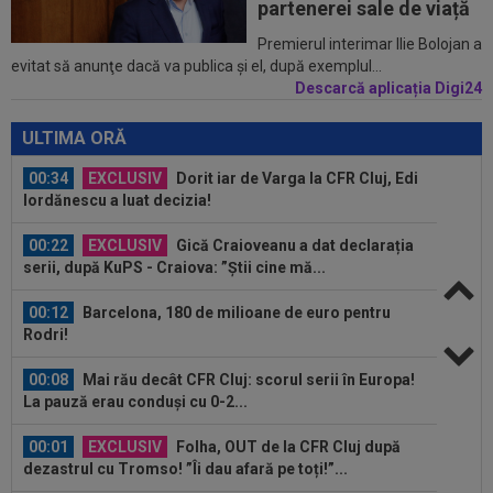
partenerei sale de viață
00:43
EXCLUSIV
Lovitură de proporții: Ioan Varga,
Premierul interimar Ilie Bolojan a
evitat să anunţe dacă va publica şi el, după exemplul...
gata să renunțe la CFR și să preia alt club...
Descarcă aplicația Digi24
00:41
EXCLUSIV
Gigi Becali: ”Hai să-ți spun ce face
Mihai Stoica. E prima oară când o zic”
ULTIMA ORĂ
00:34
EXCLUSIV
Dorit iar de Varga la CFR Cluj, Edi
Iordănescu a luat decizia!
00:22
EXCLUSIV
Gică Craioveanu a dat declarația
serii, după KuPS - Craiova: ”Știi cine mă...
00:12
Barcelona, 180 de milioane de euro pentru
Rodri!
00:08
Mai rău decât CFR Cluj: scorul serii în Europa!
La pauză erau conduși cu 0-2...
00:01
EXCLUSIV
Folha, OUT de la CFR Cluj după
dezastrul cu Tromso! ”Îi dau afară pe toți!”...