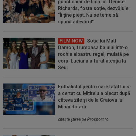
punct chiar de fiica lui. Denise
Richards, fosta soție, dezvăluie:
"Îi ține piept. Nu se teme să
spună adevărul"
FILM NOW
Soția lui Matt
Damon, frumoasa balului într-o
rochie albastru regal, mulată pe
corp. Luciana a furat atenția la
Seul
Fotbalistul pentru care tatăl lui s-
a certat cu Mititelu a plecat după
câteva zile și de la Craiova lui
Mihai Rotaru
citeşte ştirea pe Prosport.ro