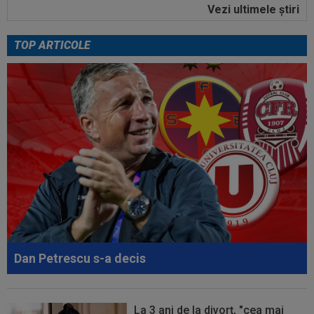
Vezi ultimele ştiri
23:52
EXCLUSIV
Gigi Becali: ”Am vândut un jucător
pe 3.000.000 €”
TOP ARTICOLE
00:43
EXCLUSIV
Lovitură de proporții: Ioan Varga,
gata să renunțe la CFR și să preia alt club...
00:41
EXCLUSIV
Gigi Becali: ”Hai să-ți spun ce face
Mihai Stoica. E prima oară când o zic”
00:34
EXCLUSIV
Dorit iar de Varga la CFR Cluj, Edi
Iordănescu a luat decizia!
00:22
EXCLUSIV
Gică Craioveanu a dat declarația
serii, după KuPS - Craiova: ”Știi cine mă...
00:12
Barcelona, 180 de milioane de euro pentru
Rodri!
Dan Petrescu s-a decis
La 3 ani de la divorț, "cea mai