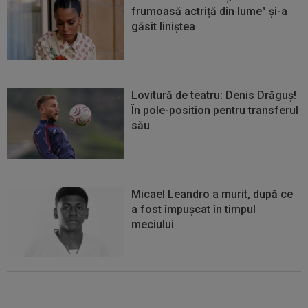
frumoasă actriță din lume" și-a
găsit liniștea
Lovitură de teatru: Denis Drăguș!
În pole-position pentru transferul
său
Micael Leandro a murit, după ce
a fost împușcat în timpul
meciului
Italienii au tras concluzia despre
Cristi Chivu, după AC Milan - Inter