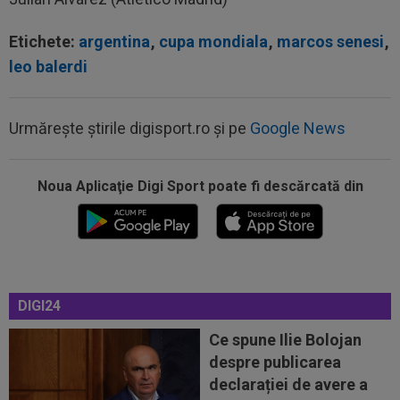
Etichete:
argentina
,
cupa mondiala
,
marcos senesi
,
leo balerdi
Urmărește știrile digisport.ro și pe
Google News
00:22
EXCLUSIV
Gică Craioveanu a dat declarația
serii, după KuPS - Craiova: ”Știi cine mă...
Noua Aplicaţie Digi Sport poate fi descărcată din
00:12
Barcelona, 180 de milioane de euro pentru
Rodri!
00:08
Mai rău decât CFR Cluj: scorul serii în Europa!
La pauză erau conduși cu 0-2...
DIGI24
00:01
EXCLUSIV
Folha, OUT de la CFR Cluj după
Ce spune Ilie Bolojan
dezastrul cu Tromso! ”Îi dau afară pe toți!”...
despre publicarea
23:52
EXCLUSIV
Gigi Becali: ”Am vândut un jucător
declarației de avere a
pe 3.000.000 €”