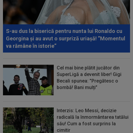
conform așteptărilor!”
00:36
EXCLUSIV
Reacție categorică, după
Universitatea Craiova - FC Argeș 0-1: "Sunt îngrijorat...
S-au dus la biserică pentru nunta lui Ronaldo cu
Georgina și au avut o surpriză uriașă! ”Momentul
va rămâne în istorie”
Cel mai bine plătit jucător din
SuperLigă a devenit liber! Gigi
Becali spunea: ”Pregătesc o
bombă! Bani mulți”
Interzis: Leo Messi, decizie
radicală la înmormântarea tatălui
său! Cum a fost surprins la
cimitir