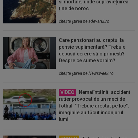
și mortale, unde supraviețuirea
ține de noroc
citeşte ştirea pe adevarul.ro
Care pensionari au dreptul la
pensie suplimentară? Trebuie
depusă cerere să o primești?
Despre ce sume vorbim?
citeşte ştirea pe Newsweek.ro
VIDEO
Nemaiîntâlnit: accident
rutier provocat de un meci de
fotbal. ”Trebuie arestat pe loc”:
imaginile au făcut înconjurul
lumii