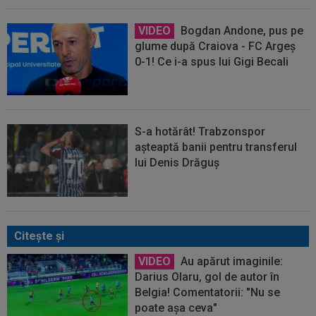
VIDEO
Bogdan Andone, pus pe
glume după Craiova - FC Argeș
0-1! Ce i-a spus lui Gigi Becali
S-a hotărât! Trabzonspor
așteaptă banii pentru transferul
lui Denis Drăguș
Citeşte şi
VIDEO
Au apărut imaginile:
Darius Olaru, gol de autor în
Belgia! Comentatorii: "Nu se
poate așa ceva"