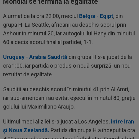
Mondial se termină la egalitate
A urmat de la ora 22:00, meciul
Belgia - Egipt
, din
grupa H. La Seattle, africanii au deschis scorul prin
Ashour în minutul 20, iar autogolul lui Hany din minutul
60 a decis scorul final al partidei, 1-1.
Uruguay - Arabia Saudită
din grupa H s-a jucat de la
ora 1:00, iar partida o produs o nouă surpriză: un nou
rezultat de egalitate.
Saudiții au deschis scorul în minutul 41 prin Al Amri,
iar sud-americanii au evitat eșecul în minutul 80, grație
golului lui Maximiliano Araujo.
Ultimul meci al zilei s-a jucat a Los Angeles,
între Iran
și Noua Zeelandă.
Partida din grupa H a început la ora
4:00 și a produs un spectacol fotbalistic. Scorul a fost