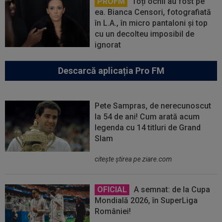
PROFM
Toți ochii au fost pe
ea. Bianca Censori, fotografiată
în L.A., în micro pantaloni și top
cu un decolteu imposibil de
ignorat
Descarcă aplicația Pro FM
Pete Sampras, de nerecunoscut
la 54 de ani! Cum arată acum
legenda cu 14 titluri de Grand
Slam
citeşte ştirea pe ziare.com
OFICIAL
A semnat: de la Cupa
Mondială 2026, în SuperLiga
României!