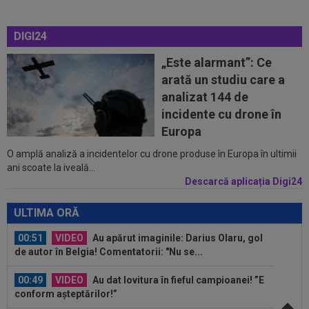
00:18
Daniel Bîrligea, la ”reducere”! Preț de trei ori
DIGI24
mai mic pentru transferul...
„Este alarmant”: Ce
00:10
Reacția lui Adrian Rus, după Universitatea
arată un studiu care a
Craiova - FC Argeș 0-1: "Mândru de...
analizat 144 de
00:03
EXCLUSIV
Jucătorul "cu mobilitate de
incidente cu drone în
șifonier" l-a uimit și pe Radu Naum, la Craiova...
Europa
O amplă analiză a incidentelor cu drone produse în Europa în ultimii
00:56
VIDEO
Bogdan Andone, pus pe glume după
ani scoate la iveală...
Craiova - FC Argeș 0-1! Ce i-a spus lui Gigi...
Descarcă aplicația Digi24
00:52
Filipe Coelho a surprins pe toată lumea, după
ce Universitatea Craiova a...
ULTIMA ORĂ
00:51
VIDEO
Au apărut imaginile: Darius Olaru, gol
de autor în Belgia! Comentatorii: "Nu se...
00:49
VIDEO
Au dat lovitura în fieful campioanei! ”E
conform așteptărilor!”