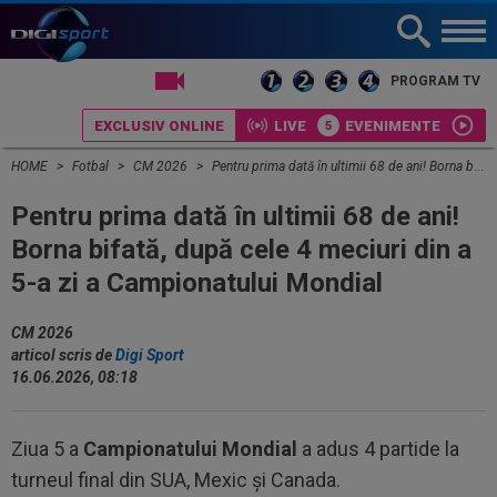
LIVE TV
PROGRAM TV
EXCLUSIV ONLINE
LIVE
EVENIMENTE
HOME
Fotbal
CM 2026
Pentru prima dată în ultimii 68 de ani! Borna bifată, după cele 4 meciuri din a 5-a zi a Campionatului Mondial
Pentru prima dată în ultimii 68 de ani!
Borna bifată, după cele 4 meciuri din a
5-a zi a Campionatului Mondial
CM 2026
articol scris de
Digi Sport
16.06.2026, 08:18
Ziua 5 a
Campionatului Mondial
a adus 4 partide la
turneul final din SUA, Mexic și Canada.