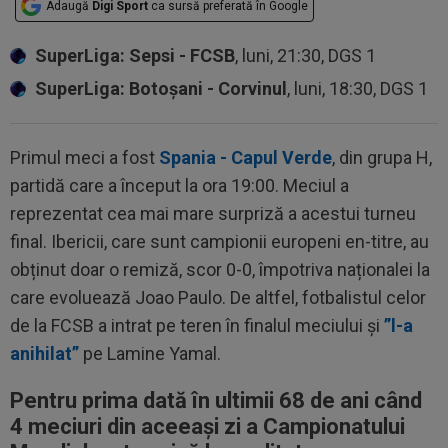
Adaugă
Digi Sport
ca sursă preferată în Google
SuperLiga: Sepsi - FCSB
, luni, 21:30, DGS 1
SuperLiga: Botoșani - Corvinul
, luni, 18:30, DGS 1
Primul meci a fost
Spania - Capul Verde
, din grupa H,
partidă care a început la ora 19:00. Meciul a
reprezentat cea mai mare surpriză a acestui turneu
final. Ibericii, care sunt campionii europeni en-titre, au
obținut doar o remiză, scor 0-0, împotriva naționalei la
care evoluează Joao Paulo. De altfel, fotbalistul celor
de la FCSB a intrat pe teren în finalul meciului și
”l-a
anihilat”
pe Lamine Yamal.
Pentru prima dată în ultimii 68 de ani când
4 meciuri din aceeași zi a Campionatului