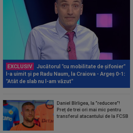
EXCLUSIV
Jucătorul "cu mobilitate de șifonier"
l-a uimit și pe Radu Naum, la Craiova - Argeș 0-1:
"Atât de slab nu l-am văzut"
Daniel Bîrligea, la ”reducere”!
Preț de trei ori mai mic pentru
transferul atacantului de la FCSB