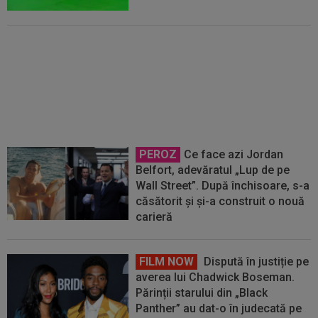
Antrenorul lui Union SG a dat
verdictul, după ce Darius Olaru a
fost rezervă și a marcat primul
gol
PEROZ
Ce face azi Jordan
Belfort, adevăratul „Lup de pe
Wall Street”. După închisoare, s-a
căsătorit și și-a construit o nouă
carieră
FILM NOW
Dispută în justiție pe
averea lui Chadwick Boseman.
Părinții starului din „Black
Panther” au dat-o în judecată pe