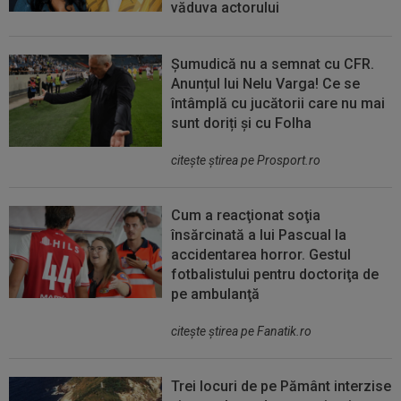
văduva actorului
Șumudică nu a semnat cu CFR.
Anunțul lui Nelu Varga! Ce se
întâmplă cu jucătorii care nu mai
sunt doriți și cu Folha
citeşte ştirea pe Prosport.ro
Cum a reacţionat soţia
însărcinată a lui Pascual la
accidentarea horror. Gestul
fotbalistului pentru doctoriţa de
pe ambulanţă
citeşte ştirea pe Fanatik.ro
Trei locuri de pe Pământ interzise