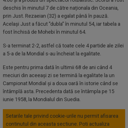
deschis în minutul 7 de către naționala din Oceania,
prin Just. Rezaeian (32) a egalat până în pauză.
Același Just a făcut ”dubla” în minutul 54, iar tabela a
fost închisă de Mohebi în minutul 64.
S-a terminat 2-2, astfel că toate cele 4 partide ale zilei
a 5-a de la Mondial s-au încheiat la egalitate.
Este pentru prima dată în ultimii 68 de ani când 4
meciuri din aceeași zi se termină la egalitate la un
Campionat Mondial și a doua oară în istorie când se
întâmplă asta. Precedenta dată se întâmpla pe 15
iunie 1958, la Mondialul din Suedia.
Setarile tale privind cookie-urile nu permit afisarea
continutul din aceasta sectiune. Poti actualiza