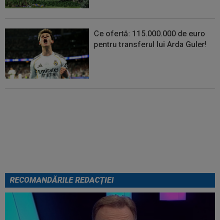
Ce ofertă: 115.000.000 de euro
pentru transferul lui Arda Guler!
Noul portar de la Dinamo i-a
atras atenția unei actrițe din
România: ”Am fost împreună în
altă viață”
RECOMANDĂRILE REDACȚIEI