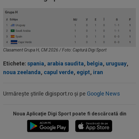
Clasament Grupa H, CM 2026 / Foto: Captură Digi Sport
Etichete:
spania
,
arabia saudita
,
belgia
,
uruguay
,
noua zeelanda
,
capul verde
,
egipt
,
iran
Urmărește știrile digisport.ro și pe
Google News
Noua Aplicaţie Digi Sport poate fi descărcată din
00:49
VIDEO
Au dat lovitura în fieful campioanei! ”E
conform așteptărilor!”
00:36
EXCLUSIV
Reacție categorică, după
Universitatea Craiova - FC Argeș 0-1: "Sunt îngrijorat...