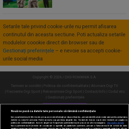
Setarile tale privind cookie-urile nu permit afisarea
continutul din aceasta sectiune. Poti actualiza setarile
modulelor coookie direct din browser sau de
Gestionați preferințele
– e nevoie sa accepti cookie-
urile social media
Copyright © 2026 / DIGI ROMANIA S.A.
Termeni si conditii
Politica de confidentialitate
Abonare Digi TV
Frecvente Digi Sport
Retransmisie Digi Sport
Contact/Info
Codul etic
Gestionați preferințele
Versiune desktop
Nouă ne pasă ca datele tale personale să rămână confidențiale
Noi și partenerii noștri
30
stocăm și/sau accesăm informații pe dispozitivul dvs., precum identificatorii cookie unici pentru prelucrarea
datelor cu caracter personal. Puteți accepta sau gestiona alegerile dvs. făcând clic mai jos sau în orice moment, pe pagina cu
politica de confidențialitate. Aceste alegeri vor fi raportate partenerilor noștri și nu vă vor afecta navigarea.
Mai multe detalii
Noi si partenerii nostri (retelele de socializare si agentiile de publicitate partenere, precum si furnizorii nostri de servicii de date
analitice) prelucram date pentru a permite website-ului sa functioneze, pentru a personaliza continutul si anunturile publicitare afisate