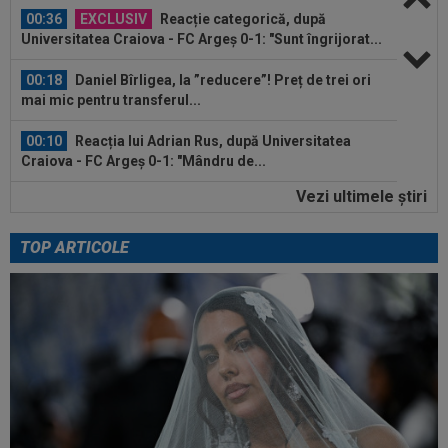
00:36
EXCLUSIV
Reacție categorică, după
Universitatea Craiova - FC Argeș 0-1: "Sunt îngrijorat...
00:18
Daniel Bîrligea, la ”reducere”! Preț de trei ori
mai mic pentru transferul...
00:10
Reacția lui Adrian Rus, după Universitatea
Craiova - FC Argeș 0-1: "Mândru de...
Vezi ultimele ştiri
00:03
EXCLUSIV
Jucătorul "cu mobilitate de
șifonier" l-a uimit și pe Radu Naum, la Craiova...
TOP ARTICOLE
00:56
VIDEO
Bogdan Andone, pus pe glume după
Craiova - FC Argeș 0-1! Ce i-a spus lui Gigi...
00:52
Filipe Coelho a surprins pe toată lumea, după
ce Universitatea Craiova a...
00:51
VIDEO
Au apărut imaginile: Darius Olaru, gol
de autor în Belgia! Comentatorii: "Nu se...
00:49
VIDEO
Au dat lovitura în fieful campioanei! ”E