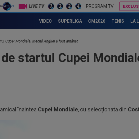
LIVE TV
PROGRAM TV
EXCLUS
Mauricio Pochettino a semnat!
Comunicat oficial al spitalului din Rosario
VIDEO
SUPERLIGA
CM2026
TENIS
LA 
rtul Cupei Mondiale! Meciul Angliei a fost amânat
de startul Cupei Mondiale
amical înaintea
Cupei Mondiale
, cu selecționata din
Cost