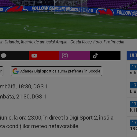
Cluj
16
num
a...
16
Sup
spu
n Orlando, înainte de amicalul Anglia - Costa Rica / Foto: Profimedia
18
Ros
UL
17
r
Adaugă
Digi Sport
ca sursă preferată în Google
sit
cuv
17
âmbătă, 18:30, DGS 1
Lio
mbătă, 21:30, DGS 1
17
lui
sur
nie, la ora 23:00, în direct la Digi Sport 2, însă a
17
za condițiilor meteo nefavorabile.
18:
au..