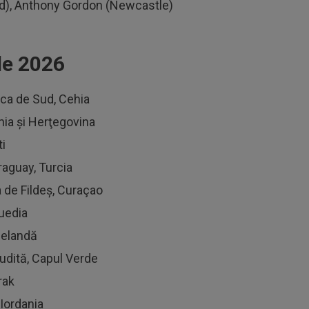
d), Anthony Gordon (Newcastle)
le 2026
ica de Sud, Cehia
nia şi Herţegovina
ti
raguay, Turcia
 de Fildeş, Curaçao
Suedia
eelandă
udită, Capul Verde
rak
 Iordania