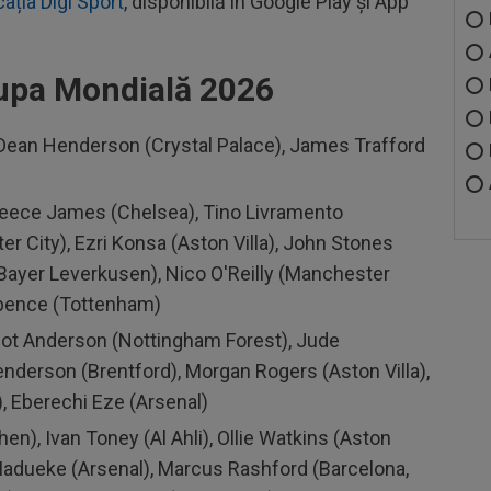
cația Digi Sport
, disponibilă în Google Play și App
Cupa Mondială 2026
, Dean Henderson (Crystal Palace), James Trafford
eece James (Chelsea), Tino Livramento
 City), Ezri Konsa (Aston Villa), John Stones
(Bayer Leverkusen), Nico O'Reilly (Manchester
Spence (Tottenham)
lliot Anderson (Nottingham Forest), Jude
nderson (Brentford), Morgan Rogers (Aston Villa),
 Eberechi Eze (Arsenal)
n), Ivan Toney (Al Ahli), Ollie Watkins (Aston
 Madueke (Arsenal), Marcus Rashford (Barcelona,