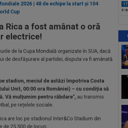
iale 2026 | 48 de echipe la start și 104
17
s-a
World Cup
Dăn
17
a Rica a fost amânat o oră
tra
pag
r electrice!
17
des
iurile de la Cupa Mondială organizate în SUA, dacă
Cluj
16
lui de desfășurare al partidei, disputa va fi amânată
num
a...
16
Sup
e pe stadion, meciul de astăzi împotriva Costa
spu
tului Unit, 00:00 ora României) – cu condiția să
18
onă. Vă mulțumim pentru răbdare",
au transmis
Ros
bal, pe rețelele sociale.
17
sit
Rica are loc pe stadionul Inter&Co Stadium din
cuv
e de 25.500 de locuri.
17