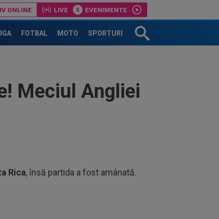
IV ONLINE
LIVE
EVENIMENTE
 despre Jorge Messi
LIGA
FOTBAL
MOTO
SPORTURI
! Meciul Angliei
a Rica
, însă partida a fost amânată.