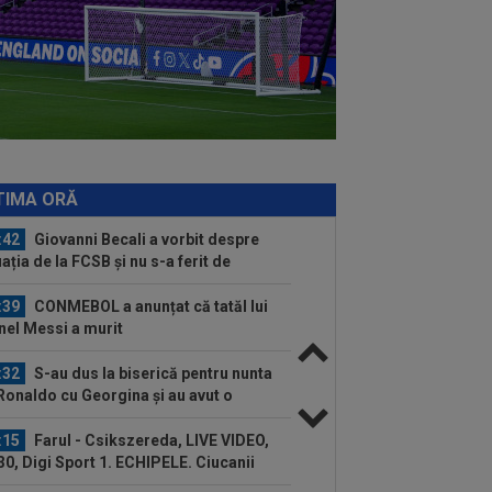
: ”Te...
:54
Cristi Chivu a spus lucrurilor pe
e, după Juventus - Inter 1-2: "Nu mi-
:34
Cel mai bine plătit jucător din
erLigă a devenit liber! Gigi Becali
nea...
:03
Comunicat oficial al spitalului din
ario despre Jorge Messi
TIMA ORĂ
:42
Giovanni Becali a vorbit despre
uația de la FCSB și nu s-a ferit de
inte
:39
CONMEBOL a anunțat că tatăl lui
nel Messi a murit
:32
S-au dus la biserică pentru nunta
 Ronaldo cu Georgina și au avut o
priză...
:15
Farul - Csikszereda, LIVE VIDEO,
30, Digi Sport 1. ECHIPELE. Ciucanii
.