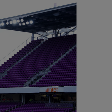
:08
EXCLUSIV
Gică Craioveanu nu
 abținut și l-a ironizat pe Ionel
ciulescu, în direct...
:04
Lovitură de teatru în cazul
nsferului lui Rodri! Anunț pe prima
ină
:04
Dan Petrescu a rupt tăcerea
pre situația dezastruoasă de la CFR