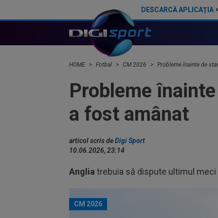
DESCARCĂ APLICAȚIA
Luis Figo, dezlănțuit: "Cel mai josnic, viclean și parșiv pe care l-am văzut vreodată!"
HOME
Fotbal
CM 2026
Probleme înainte de sta
Probleme înainte 
a fost amânat
articol scris de
Digi Sport
10.06.2026, 23:14
Anglia
trebuia să dispute ultimul meci 
CM 2026