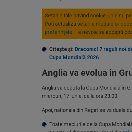
Setarile tale privind cookie-urile nu p
Poti actualiza setarile modulelor coo
preferințele
– e nevoie sa accepti coo
Citește și:
Draconic! 7 reguli noi de
Cupa Mondială 2026
Anglia va evolua în Gr
Anglia va deputa la Cupa Mondială în Gr
miercuri, 17 iunie, de la ora 23:00.
Apoi, naționala din Regat se va duela 
Toate meciurile de la Cupa Mondială