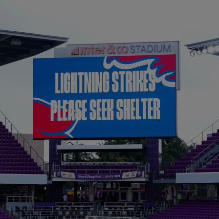
17
s-a
Dăn
17
tra
pag
17
des