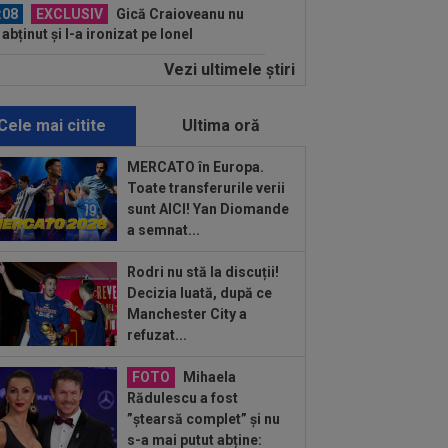
:08
EXCLUSIV
Gică Craioveanu nu
 abținut și l-a ironizat pe Ionel
ciulescu, în direct...
Vezi ultimele ştiri
:04
Lovitură de teatru în cazul
nsferului lui Rodri! Anunț pe prima
ină
Cele mai citite
Ultima oră
:04
Dan Petrescu a rupt tăcerea
pre situația dezastruoasă de la CFR
MERCATO în Europa.
: ”Te...
Toate transferurile verii
:54
Cristi Chivu a spus lucrurilor pe
sunt AICI! Yan Diomande
e, după Juventus - Inter 1-2: "Nu mi-
a semnat...
:34
Cel mai bine plătit jucător din
Rodri nu stă la discuții!
erLigă a devenit liber! Gigi Becali
Decizia luată, după ce
nea...
Manchester City a
:03
Comunicat oficial al spitalului din
refuzat...
ario despre Jorge Messi
FOTO
Mihaela
:42
Giovanni Becali a vorbit despre
Rădulescu a fost
uația de la FCSB și nu s-a ferit de
”ștearsă complet” și nu
inte
s-a mai putut abține:
:39
CONMEBOL a anunțat că tatăl lui