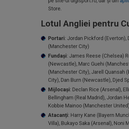
pe site-ul digisport.ro, dar și din
apli
Store.
Lotul Angliei pentru 
Portari
: Jordan Pickford (Everton)
(Manchester City)
Fundași
: James Reese (Chelsea) R
(Newcastle), Marc Guehi (Manchester
(Manchester City), Jarell Quansah 
City), Dan Burn (Newcastle), Djed 
Mijlocași
: Declan Rice (Arsenal), E
Bellingham (Real Madrid), Jordan He
Kobbie Mainoo (Manchester United),
Atacanți
: Harry Kane (Bayern Munche
Villa), Bukayo Saka (Arsenal), Noni