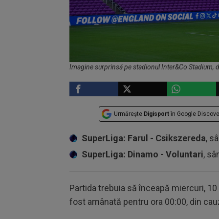
Imagine surprinsă pe stadionul Inter&Co Stadium, di
Urmărește
Digisport
în Google Discove
SuperLiga: Farul - Csikszereda
, s
SuperLiga: Dinamo - Voluntari
, sâ
Partida trebuia să înceapă miercuri, 10 iu
fost amânată pentru ora 00:00, din cau