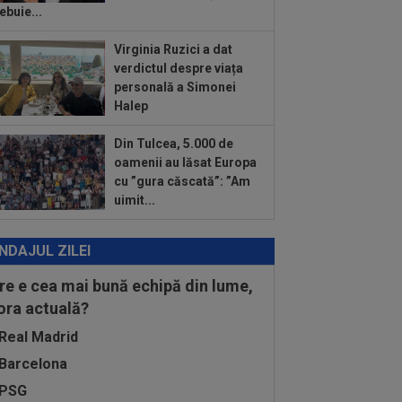
nel Messi a murit
ebuie...
:32
S-au dus la biserică pentru nunta
Virginia Ruzici a dat
 Ronaldo cu Georgina și au avut o
verdictul despre viața
priză...
personală a Simonei
:15
Farul - Csikszereda, LIVE VIDEO,
Halep
30, Digi Sport 1. ECHIPELE. Ciucanii
.
Din Tulcea, 5.000 de
oamenii au lăsat Europa
cu ”gura căscată”: ”Am
uimit...
NDAJUL ZILEI
re e cea mai bună echipă din lume,
 ora actuală?
Real Madrid
Barcelona
PSG