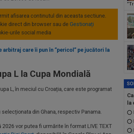
Lio
”Tr
ermit afisarea continutul din aceasta sectiune.
17
lui
okie direct din browser sau de
Gestionați
sur
kie-urile social media
17
18:
au..
 arbitraj care îi pun în ”pericol” pe jucători la
upa L la Cupa Mondială
SO
upa L, în meciul cu Croația, care este programat
Ca
la
cu selecționata din Ghana, respectiv Panama.
 2026 vor putea fi urmărite în format LIVE TEXT