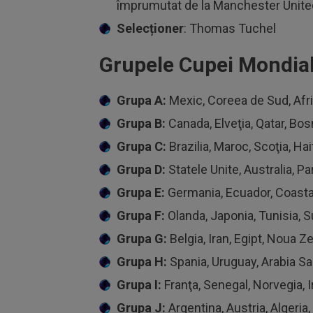
împrumutat de la Manchester Unite
Selecționer
: Thomas Tuchel
Grupele Cupei Mondia
Grupa A:
Mexic, Coreea de Sud, Afr
Grupa B:
Canada, Elveţia, Qatar, Bos
Grupa C:
Brazilia, Maroc, Scoţia, Hai
Grupa D:
Statele Unite, Australia, Pa
Grupa E:
Germania, Ecuador, Coasta
Grupa F:
Olanda, Japonia, Tunisia, 
Grupa G:
Belgia, Iran, Egipt, Noua Z
Grupa H:
Spania, Uruguay, Arabia Sa
Grupa I:
Franţa, Senegal, Norvegia, I
Grupa J:
Argentina, Austria, Algeria,