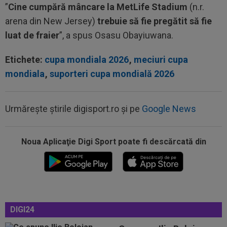
”
Cine cumpără mâncare la MetLife Stadium
(n.r.
arena din New Jersey)
trebuie să fie pregătit să fie
luat de fraier
”, a spus Osasu Obayiuwana.
Etichete:
cupa mondiala 2026
,
meciuri cupa
mondiala
,
suporteri cupa mondială 2026
Urmărește știrile digisport.ro și pe
Google News
00:22
EXCLUSIV
Gică Craioveanu a dat declarația
serii, după KuPS - Craiova: ”Știi cine mă...
Noua Aplicaţie Digi Sport poate fi descărcată din
00:12
Barcelona, 180 de milioane de euro pentru
Rodri!
00:08
Mai rău decât CFR Cluj: scorul serii în Europa!
La pauză erau conduși cu 0-2...
DIGI24
00:01
EXCLUSIV
Folha, OUT de la CFR Cluj după