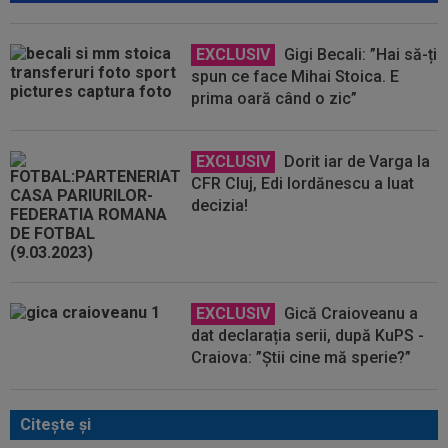
EXCLUSIV
Gigi Becali: ”Hai să-ți
spun ce face Mihai Stoica. E
prima oară când o zic”
EXCLUSIV
Dorit iar de Varga la
CFR Cluj, Edi Iordănescu a luat
decizia!
EXCLUSIV
Gică Craioveanu a
dat declarația serii, după KuPS -
Craiova: ”Știi cine mă sperie?”
Citeşte şi