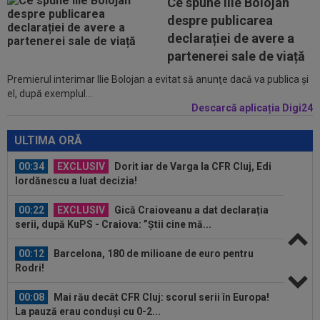
Ce spune Ilie Bolojan
dezastrul cu Tromso! ”Îi dau afară pe toți!”...
despre publicarea
23:52
EXCLUSIV
Gigi Becali: ”Am vândut un jucător
declarației de avere a
pe 3.000.000 €”
partenerei sale de viață
Premierul interimar Ilie Bolojan a evitat să anunţe dacă va publica şi
00:43
EXCLUSIV
Lovitură de proporții: Ioan Varga,
el, după exemplul...
gata să renunțe la CFR și să preia alt club...
Descarcă aplicația Digi24
00:41
EXCLUSIV
Gigi Becali: ”Hai să-ți spun ce face
Mihai Stoica. E prima oară când o zic”
ULTIMA ORĂ
00:34
EXCLUSIV
Dorit iar de Varga la CFR Cluj, Edi
Iordănescu a luat decizia!
00:22
EXCLUSIV
Gică Craioveanu a dat declarația
serii, după KuPS - Craiova: ”Știi cine mă...
00:12
Barcelona, 180 de milioane de euro pentru
Rodri!
00:08
Mai rău decât CFR Cluj: scorul serii în Europa!
La pauză erau conduși cu 0-2...