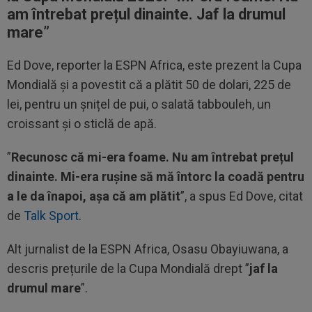
am întrebat prețul dinainte.
Jaf la drumul
mare”
Ed Dove, reporter la ESPN Africa, este prezent la Cupa
Mondială și a povestit că a plătit 50 de dolari, 225 de
lei, pentru un șnițel de pui, o salată tabbouleh, un
croissant și o sticlă de apă.
”
Recunosc că mi-era foame. Nu am întrebat prețul
dinainte. Mi-era rușine să mă întorc la coadă pentru
a le da înapoi, așa că am plătit
”, a spus Ed Dove, citat
de
Talk Sport
.
Alt jurnalist de la ESPN Africa, Osasu Obayiuwana, a
descris prețurile de la Cupa Mondială drept ”
jaf la
drumul mare
”.