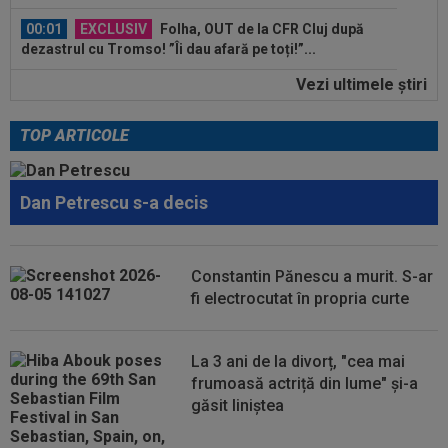
00:01
EXCLUSIV
Folha, OUT de la CFR Cluj după
dezastrul cu Tromso! ”Îi dau afară pe toți!”...
Vezi ultimele ştiri
23:52
EXCLUSIV
Gigi Becali: ”Am vândut un jucător
pe 3.000.000 €”
TOP ARTICOLE
00:43
EXCLUSIV
Lovitură de proporții: Ioan Varga,
gata să renunțe la CFR și să preia alt club...
Dan Petrescu s-a decis
00:41
EXCLUSIV
Gigi Becali: ”Hai să-ți spun ce face
Mihai Stoica. E prima oară când o zic”
00:34
EXCLUSIV
Dorit iar de Varga la CFR Cluj, Edi
Constantin Pănescu a murit. S-ar
Iordănescu a luat decizia!
fi electrocutat în propria curte
00:22
EXCLUSIV
Gică Craioveanu a dat declarația
serii, după KuPS - Craiova: ”Știi cine mă...
La 3 ani de la divorț, "cea mai
frumoasă actriță din lume" și-a
00:12
Barcelona, 180 de milioane de euro pentru
găsit liniștea
Rodri!