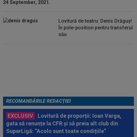
Lovitură de teatru: Denis Drăguș!
În pole-position pentru transferul
său
Micael Leandro a murit, după ce
a fost împușcat în timpul
meciului
RECOMANDĂRILE REDACȚIEI
EXCLUSIV
Lovitură de proporții: Ioan Varga,
gata să renunțe la CFR și să preia alt club din
SuperLigă: ”Acolo sunt toate condițiile”