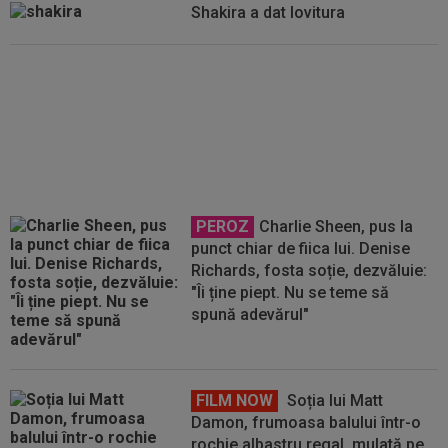
Shakira a dat lovitura
Liber de contract, a refuzat fără
să stea pe gânduri echipa
națională: ”Nu am luat decizia
acum”
PEROZ
Charlie Sheen, pus la
punct chiar de fiica lui. Denise
Richards, fosta soție, dezvăluie:
"Îi ține piept. Nu se teme să
spună adevărul"
FILM NOW
Soția lui Matt
Damon, frumoasa balului într-o
rochie albastru regal, mulată pe