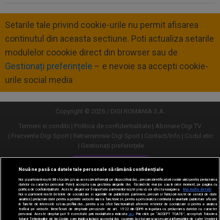
Setarile tale privind cookie-urile nu permit afisarea
continutul din aceasta sectiune. Poti actualiza setarile
modulelor coookie direct din browser sau de
Gestionați preferințele
– e nevoie sa accepti cookie-
urile social media
Copyright © 2026 / DIGI ROMANIA S.A.
Termeni si conditii
Politica de confidentialitate
Abonare Digi TV
Frecvente Digi Sport
Retransmisie Digi Sport
Contact/Info
Codul etic
Gestionați preferințele
Versiune desktop
Nouă ne pasă ca datele tale personale să rămână confidențiale
Noi și partenerii noștri
30
stocăm și/sau accesăm informații pe dispozitivul dvs., precum identificatorii cookie unici pentru prelucrarea
datelor cu caracter personal. Puteți accepta sau gestiona alegerile dvs. făcând clic mai jos sau în orice moment, pe pagina cu
politica de confidențialitate. Aceste alegeri vor fi raportate partenerilor noștri și nu vă vor afecta navigarea.
Mai multe detalii
Noi si partenerii nostri (retelele de socializare si agentiile de publicitate partenere, precum si furnizorii nostri de servicii de date
analitice) prelucram date pentru a permite website-ului sa functioneze, pentru a personaliza continutul si anunturile publicitare afisate
in functie de interesele si/sau profilul dvs., pentru a va oferi functionalitati aferente retelelor de socializare si pentru a analiza
traficul pe website. Beneficiati de drepturile prevazute de art. 15-22 din GDPR in legatura cu prelucrarea datelor cu caracter
personal. Aceste drepturi pot fi exercitate prin modalitatea indicata
aici
. Prin click pe “ACCEPT TOATE”, acceptati folosirea
tuturor Tehnologiilor de tip Cookie, care implica inclusiv acceptul dvs. cu privire la stocarea/accesarea informatiilor de catre Vendor-ii