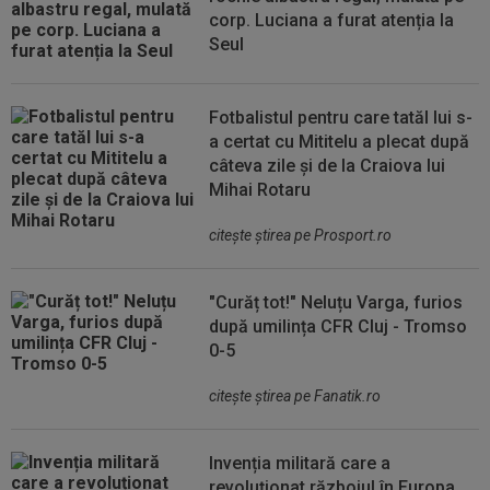
corp. Luciana a furat atenția la
Seul
Fotbalistul pentru care tatăl lui s-
a certat cu Mititelu a plecat după
câteva zile și de la Craiova lui
Mihai Rotaru
citeşte ştirea pe Prosport.ro
"Curăț tot!" Neluțu Varga, furios
după umilința CFR Cluj - Tromso
0-5
citeşte ştirea pe Fanatik.ro
Invenția militară care a
revoluționat războiul în Europa.