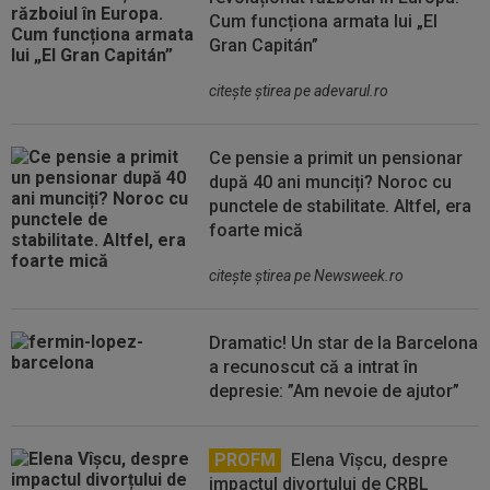
Cum funcționa armata lui „El
Gran Capitán”
citeşte ştirea pe adevarul.ro
Ce pensie a primit un pensionar
după 40 ani munciți? Noroc cu
punctele de stabilitate. Altfel, era
foarte mică
citeşte ştirea pe Newsweek.ro
Dramatic! Un star de la Barcelona
a recunoscut că a intrat în
depresie: ”Am nevoie de ajutor”
PROFM
Elena Vîșcu, despre
impactul divorțului de CRBL