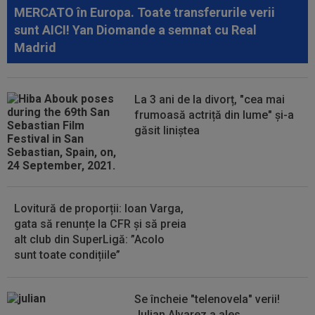
etapei...
MERCATO în Europa. Toate transferurile verii
18:48
Dinamo - FC Voluntari LIVE VIDEO, sâmbătă,
sunt AICI! Yan Diomande a semnat cu Real
21:30, la DGS 1. Egalitate de puncte...
Madrid
18:48
Probleme pentru ultimul jucător transferat de
Dinamo? Ce a spus Nuno Campos
La 3 ani de la divorț, "cea mai
18:36
OFICIAL
Franco Mastantuono a semnat cu
frumoasă actriță din lume" și-a
Fiorentina!
găsit liniștea
18:32
EXCLUSIV
Ce se va întâmpla cu Filipe
Coelho, după KuPS - Universitatea Craiova 1-1
Lovitură de proporții: Ioan Varga,
gata să renunțe la CFR și să preia
alt club din SuperLigă: ”Acolo
sunt toate condițiile”
Se încheie "telenovela" verii!
Julian Alvarez a ales