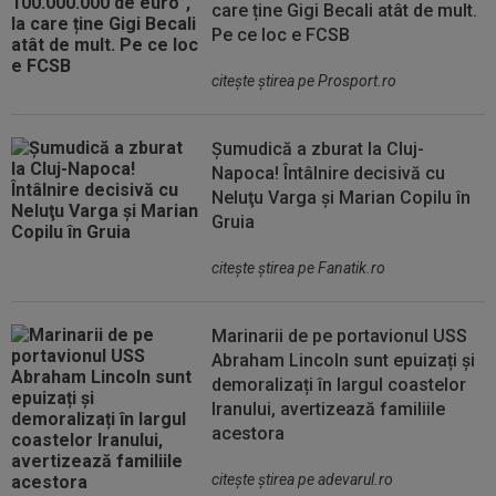
care ține Gigi Becali atât de mult.
Pe ce loc e FCSB
citeşte ştirea pe Prosport.ro
Șumudică a zburat la Cluj-
Napoca! Întâlnire decisivă cu
Neluţu Varga şi Marian Copilu în
Gruia
citeşte ştirea pe Fanatik.ro
Marinarii de pe portavionul USS
Abraham Lincoln sunt epuizați și
demoralizați în largul coastelor
Iranului, avertizează familiile
acestora
citeşte ştirea pe adevarul.ro