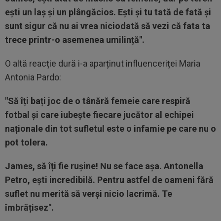
ești un laș și un plângăcios. Ești și tu tată de fată și
sunt sigur că nu ai vrea niciodată să vezi că fata ta
trece printr-o asemenea umilință".
O altă reacție dură i-a aparținut influenceriței Maria
Antonia Pardo:
"Să îți bați joc de o tânără femeie care respiră
fotbal și care iubește fiecare jucător al echipei
naționale din tot sufletul este o infamie pe care nu o
pot tolera.
James, să îți fie rușine! Nu se face așa. Antonella
Petro, ești incredibilă. Pentru astfel de oameni fără
suflet nu merită să verși nicio lacrimă. Te
îmbrățisez".