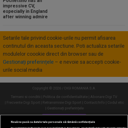
Setarile tale privind cookie-urile nu permit afisarea
continutul din aceasta sectiune. Poti actualiza setarile
modulelor coookie direct din browser sau de
Gestionați preferințele
– e nevoie sa accepti cookie-
urile social media
Copyright © 2026 / DIGI ROMANIA S.A.
Termeni si conditii
Politica de confidentialitate
Abonare Digi TV
Frecvente Digi Sport
Retransmisie Digi Sport
Contact/Info
Codul etic
Gestionați preferințele
Versiune desktop
Nouă ne pasă ca datele tale personale să rămână confidențiale
Noi și partenerii noștri
30
stocăm și/sau accesăm informații pe dispozitivul dvs., precum identificatorii cookie unici pentru prelucrarea