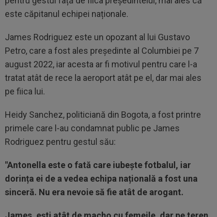
pentru gestul față de fiica președintelui, mai ales că
este căpitanul echipei naționale.
James Rodriguez este un opozant al lui Gustavo
Petro, care a fost ales președinte al Columbiei pe 7
august 2022, iar acesta ar fi motivul pentru care l-a
tratat atât de rece la aeroport atât pe el, dar mai ales
pe fiica lui.
Heidy Sanchez, politiciană din Bogota, a fost printre
primele care l-au condamnat public pe James
Rodriguez pentru gestul său:
"Antonella este o fată care iubește fotbalul, iar
dorința ei de a vedea echipa națională a fost una
sinceră. Nu era nevoie să fie atât de arogant.
James, ești atât de macho cu femeile, dar pe teren