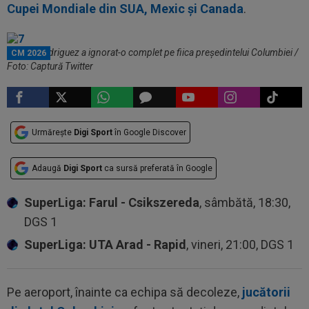
Cupei Mondiale din SUA, Mexic și Canada
.
James Rodriguez a ignorat-o complet pe fiica președintelui Columbiei /
CM 2026
Foto: Captură Twitter
Urmărește
Digi Sport
în Google Discover
Adaugă
Digi Sport
ca sursă preferată în Google
SuperLiga: Farul - Csikszereda
, sâmbătă, 18:30,
DGS 1
SuperLiga: UTA Arad - Rapid
, vineri, 21:00, DGS 1
Pe aeroport, înainte ca echipa să decoleze,
jucătorii