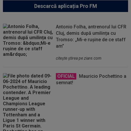
Descarcă aplicația Pro FM
Antonio Folha, antrenorul lui CFR
Cluj, demis după umilința cu
Tromso: „Mi-e rușine de ce staff
am”
citeşte ştirea pe ziare.com
OFICIAL
Mauricio Pochettino a
semnat!