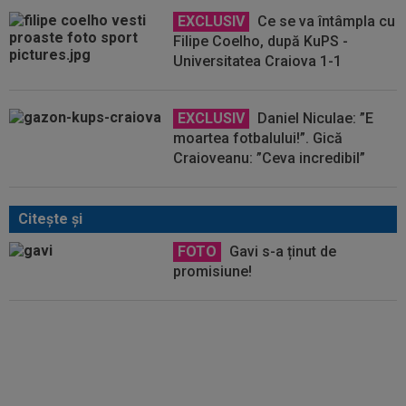
EXCLUSIV
Ce se va întâmpla cu
Filipe Coelho, după KuPS -
Universitatea Craiova 1-1
EXCLUSIV
Daniel Niculae: ”E
moartea fotbalului!”. Gică
Craioveanu: ”Ceva incredibil”
Citeşte şi
FOTO
Gavi s-a ținut de
promisiune!
Un club din SuperLigă, aproape
să dea lovitura! Tratative
avansate cu un jucător de la
Cupa Mondială