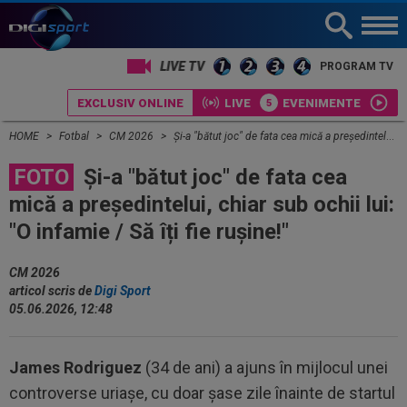
PROGRAM TV
EXCLUSIV ONLINE
LIVE
EVENIMENTE
HOME
Fotbal
CM 2026
Și-a "bătut joc" de fata cea mică a președintelui, chiar sub ochii lui: "O infamie / Să îți fie rușine!"
FOTO
Și-a "bătut joc" de fata cea
mică a președintelui, chiar sub ochii lui:
"O infamie / Să îți fie rușine!"
CM 2026
articol scris de
Digi Sport
05.06.2026, 12:48
James Rodriguez
(34 de ani) a ajuns în mijlocul unei
controverse uriașe, cu doar șase zile înainte de startul