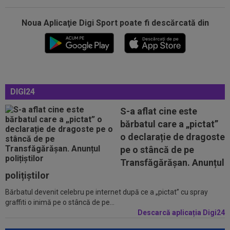
Noua Aplicaţie Digi Sport poate fi descărcată din
18:36
OFICIAL
Franco Mastantuono a semnat cu
Fiorentina!
18:32
EXCLUSIV
Ce se va întâmpla cu Filipe
Coelho, după KuPS - Universitatea Craiova 1-1
DIGI24
18:31
EXCLUSIV
Gigi Becali, ”în război” cu două
echipe din SuperLigă
S-a aflat cine este
bărbatul care a „pictat”
18:23
Catalanii anunță: Manchester City și Barcelona,
o declarație de dragoste
acord total pentru Rodri!
pe o stâncă de pe
18:20
(P) O nouă etapă a gazdelor? Cum arată Cotele
Transfăgărășan. Anunțul
Superbet pentru etapa #4
polițiștilor
Bărbatul devenit celebru pe internet după ce a „pictat” cu spray
18:51
LIVE VIDEO&SCORE
Unirea Slobozia - Gloria
graffiti o inimă pe o stâncă de pe...
Bistrița 0-0, ACUM, DGS 1. Programul complet al
etapei...
Descarcă aplicația Digi24
18:48
Dinamo - FC Voluntari LIVE VIDEO, sâmbătă,