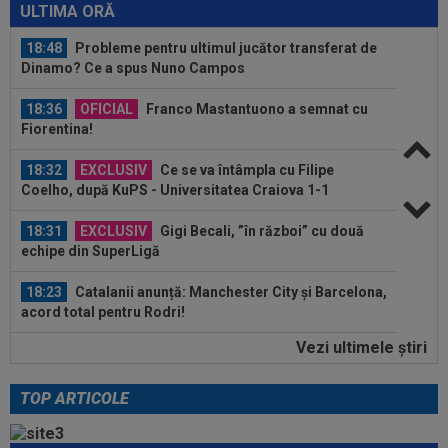
21:30, la DGS 1. Egalitate de puncte...
ULTIMA ORĂ
18:48
Probleme pentru ultimul jucător transferat de
Dinamo? Ce a spus Nuno Campos
18:36
OFICIAL
Franco Mastantuono a semnat cu
Fiorentina!
18:32
EXCLUSIV
Ce se va întâmpla cu Filipe
Coelho, după KuPS - Universitatea Craiova 1-1
18:31
EXCLUSIV
Gigi Becali, ”în război” cu două
echipe din SuperLigă
18:23
Catalanii anunță: Manchester City și Barcelona,
acord total pentru Rodri!
Vezi ultimele ştiri
18:20
(P) O nouă etapă a gazdelor? Cum arată Cotele
Superbet pentru etapa #4
TOP ARTICOLE
18:51
LIVE VIDEO&SCORE
Unirea Slobozia - Gloria
Bistrița 0-0, ACUM, DGS 1. Programul complet al