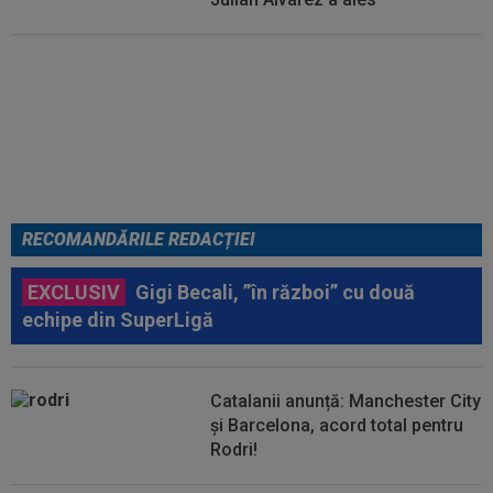
EXCLUSIV
ADIO, FCSB? A spus-
o fără ocolișuri: ”Trebuie să
plece”
RECOMANDĂRILE REDACȚIEI
EXCLUSIV
Gigi Becali, ”în război” cu două
echipe din SuperLigă
Catalanii anunță: Manchester City
și Barcelona, acord total pentru
Rodri!