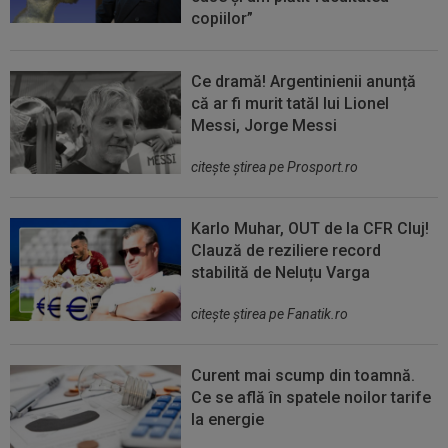
copiilor”
Ce dramă! Argentinienii anunță
că ar fi murit tatăl lui Lionel
Messi, Jorge Messi
citeşte ştirea pe Prosport.ro
Karlo Muhar, OUT de la CFR Cluj!
Clauză de reziliere record
stabilită de Neluțu Varga
citeşte ştirea pe Fanatik.ro
Curent mai scump din toamnă.
Ce se află în spatele noilor tarife
la energie