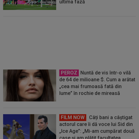
ultima fază
Ferencvaros - Real Madrid 1-2, la
Budapesta. Mourinho rămâne
neînvins în al doilea mandat
PEROZ
Nuntă de vis într-o vilă
de 64 de milioane $. Cum a arătat
„cea mai frumoasă fată din
lume” în rochie de mireasă
FILM NOW
Câți bani a câștigat
actorul care îi dă voce lui Sid din
„Ice Age”: „Mi-am cumpărat două
case și am plătit facultatea