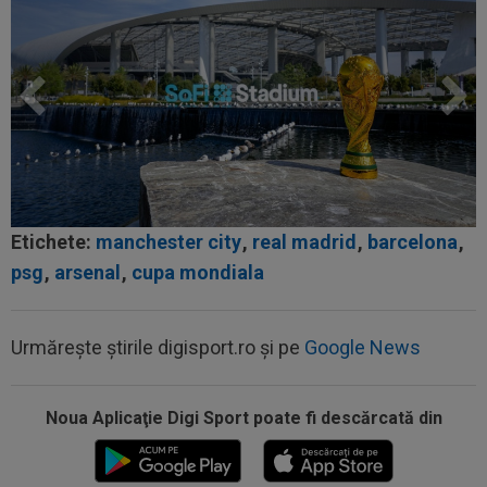
Etichete:
manchester city
,
real madrid
,
barcelona
,
psg
,
arsenal
,
cupa mondiala
Urmărește știrile digisport.ro și pe
Google News
Noua Aplicaţie Digi Sport poate fi descărcată din