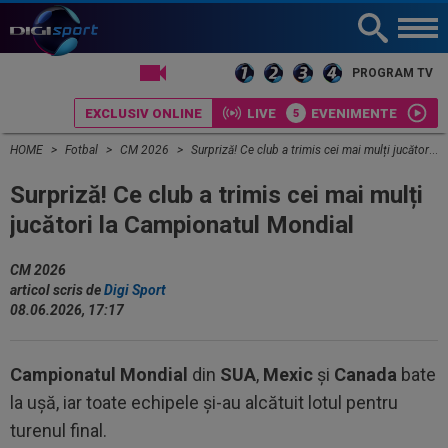
LIVE TV
PROGRAM TV
EXCLUSIV ONLINE
LIVE
EVENIMENTE
HOME
Fotbal
CM 2026
Surpriză! Ce club a trimis cei mai mulți jucători la Campionatul Mondial
Surpriză! Ce club a trimis cei mai mulți
jucători la Campionatul Mondial
CM 2026
articol scris de
Digi Sport
08.06.2026, 17:17
Campionatul
Mondial
din
SUA
,
Mexic
și
Canada
bate
la ușă, iar toate echipele și-au alcătuit lotul pentru
turenul final.