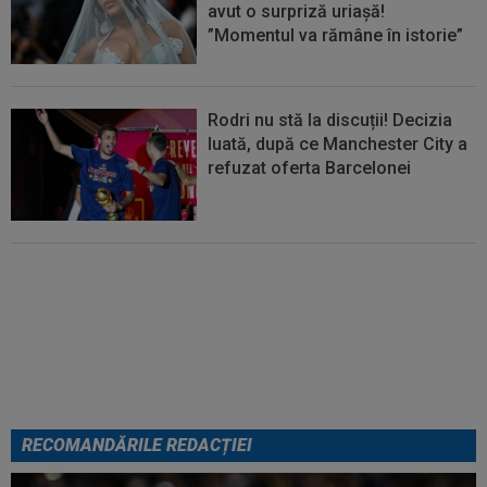
avut o surpriză uriașă!
”Momentul va rămâne în istorie”
Rodri nu stă la discuții! Decizia
luată, după ce Manchester City a
refuzat oferta Barcelonei
Cel mai bine plătit jucător din
SuperLigă a devenit liber! Gigi
Becali spunea: ”Pregătesc o
bombă! Bani mulți”
RECOMANDĂRILE REDACȚIEI