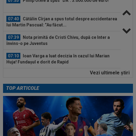
07:55
Philip Otele a spus ”DA”: 3.000.000 de euro!
07:40
Cătălin Cîrjan a spus totul despre accidentarea
lui Martin Pascual: ”Au făcut...
07:39
Nota primită de Cristi Chivu, după ce Inter a
învins-o pe Juventus
07:10
Ioan Varga a luat decizia în cazul lui Marian
Huja! Fundașul e dorit de Rapid
Vezi ultimele ştiri
00:39
Reacția total neașteptată a lui Nuno Campos,
întrebat de Adrian Mazilu după...
TOP ARTICOLE
00:39
Florin Pîrvu a surprins pe toată lumea, după
umilința cu Dinamo
08:10
Noul transfer al lui Real Madrid l-a lăsat
”mască” la debut: Jose Mourinho...
08:05
Belgienii s-au convins de Darius Olaru, după
primul gol la Union Saint-Gilloise