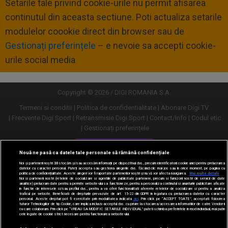
Setarile tale privind cookie-urile nu permit afisarea
continutul din aceasta sectiune. Poti actualiza setarile
modulelor coookie direct din browser sau de
Gestionați preferințele
– e nevoie sa accepti cookie-
urile social media
Copyright © 2026 / DIGI ROMANIA S.A.
Termeni si conditii
Politica de confidentialitate
Abonare Digi TV
Frecvente Digi Sport
Retransmisie Digi Sport
Contact/Info
Codul etic
Gestionați preferințele
Versiune desktop
Nouă ne pasă ca datele tale personale să rămână confidențiale
Noi și partenerii noștri
30
stocăm și/sau accesăm informații pe dispozitivul dvs., precum identificatorii cookie unici pentru prelucrarea
datelor cu caracter personal. Puteți accepta sau gestiona alegerile dvs. făcând clic mai jos sau în orice moment, pe pagina cu
politica de confidențialitate. Aceste alegeri vor fi raportate partenerilor noștri și nu vă vor afecta navigarea.
Mai multe detalii
Noi si partenerii nostri (retelele de socializare si agentiile de publicitate partenere, precum si furnizorii nostri de servicii de date
analitice) prelucram date pentru a permite website-ului sa functioneze, pentru a personaliza continutul si anunturile publicitare afisate
in functie de interesele si/sau profilul dvs., pentru a va oferi functionalitati aferente retelelor de socializare si pentru a analiza
traficul pe website. Beneficiati de drepturile prevazute de art. 15-22 din GDPR in legatura cu prelucrarea datelor cu caracter
personal. Aceste drepturi pot fi exercitate prin modalitatea indicata
aici
. Prin click pe “ACCEPT TOATE”, acceptati folosirea
tuturor Tehnologiilor de tip Cookie, care implica inclusiv acceptul dvs. cu privire la stocarea/accesarea informatiilor de catre Vendor-ii
cu care colaboram. Prin click pe “VREAU SA MODIFIC SETARILE INDIVIDUAL” puteti schimba preferintele in mod individual, mai putin
cele legate de cookie strict necesare pentru functionarea website-ului.