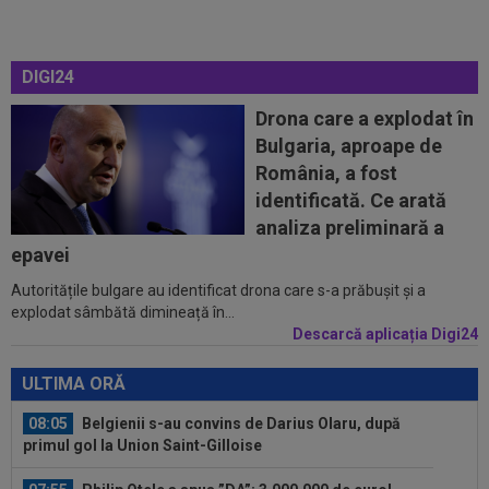
07:40
Cătălin Cîrjan a spus totul despre accidentarea
lui Martin Pascual: ”Au făcut...
DIGI24
07:39
Nota primită de Cristi Chivu, după ce Inter a
învins-o pe Juventus
Drona care a explodat în
Bulgaria, aproape de
07:10
Ioan Varga a luat decizia în cazul lui Marian
România, a fost
Huja! Fundașul e dorit de Rapid
identificată. Ce arată
00:39
Reacția total neașteptată a lui Nuno Campos,
analiza preliminară a
întrebat de Adrian Mazilu după...
epavei
Autoritățile bulgare au identificat drona care s-a prăbușit și a
00:39
Florin Pîrvu a surprins pe toată lumea, după
explodat sâmbătă dimineață în...
umilința cu Dinamo
Descarcă aplicația Digi24
08:10
Noul transfer al lui Real Madrid l-a lăsat
”mască” la debut: Jose Mourinho...
ULTIMA ORĂ
08:05
Belgienii s-au convins de Darius Olaru, după
primul gol la Union Saint-Gilloise