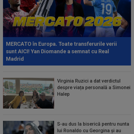
07:55
Philip Otele a spus ”DA”: 3.000.000 de euro!
07:40
Cătălin Cîrjan a spus totul despre accidentarea
lui Martin Pascual: ”Au făcut...
MERCATO în Europa. Toate transferurile verii
07:39
Nota primită de Cristi Chivu, după ce Inter a
sunt AICI! Yan Diomande a semnat cu Real
învins-o pe Juventus
Madrid
Virginia Ruzici a dat verdictul
despre viața personală a Simonei
Halep
S-au dus la biserică pentru nunta
lui Ronaldo cu Georgina și au