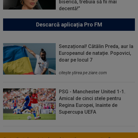
biserică, trebuia să fii mai
decentă!”
Descarcă aplicația Pro FM
Senzațional! Cătălin Preda, aur la
Europeanul de natație. Popovici,
doar pe locul 7
citeşte ştirea pe ziare.com
PSG - Manchester United 1-1.
Amical de cinci stele pentru
Regina Europei, înainte de
Supercupa UEFA