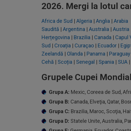
2026.
Mergi la lotul ca
Africa de Sud
|
Algeria
|
Anglia
|
Arabia
Saudită
|
Argentina
|
Australia
|
Austria
Herțegovina
|
Brazilia
|
Canada
|
Capul 
Sud
|
Croația
|
Curaçao
|
Ecuador
|
Egip
Zeelandă
|
Olanda
|
Panama
|
Paraguay
Cehă
|
Scoția
|
Senegal
|
Spania
|
SUA
Grupele Cupei Mondia
Grupa A:
Mexic, Coreea de Sud, Afr
Grupa B:
Canada, Elveţia, Qatar, Bos
Grupa C:
Brazilia, Maroc, Scoţia, Hai
Grupa D:
Statele Unite, Australia, Pa
Grupa E:
Germania, Ecuador, Coasta