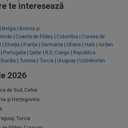
re te interesează
|
Belgia
|
Bosnia și
Verde
|
Coasta de Fildeș
|
Columbia
|
Coreea de
t
|
Elveția
|
Franța
|
Germania
|
Ghana
|
Haiti
|
Iordania
|
Ira
|
Portugalia
|
Qatar
|
R.D. Congo
|
Republica
|
Suedia
|
Tunisia
|
Turcia
|
Uruguay
|
Uzbekistan
le 2026
ica de Sud, Cehia
nia şi Herţegovina
ti
raguay, Turcia
 de Fildeş, Curaçao