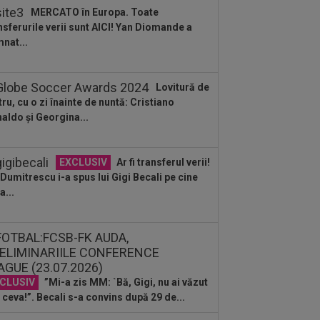
ute: ”N-ai cum să dai greș cu așa
MERCATO în Europa. Toate
a” +...
nsferurile verii sunt AICI! Yan Diomande a
:39
Alex Dobre a vorbit despre
nat...
carea de la Rapid, după 0-0 cu UTA:
0%"
:46
VIDEO
Daniel Pancu a
Lovitură de
plodat”, după UTA - Rapid: ”Mamă,
tru, cu o zi înainte de nuntă: Cristiano
eu! Puțin respect nu...
aldo și Georgina...
:41
EXCLUSIV
Atacant pentru
B! A făcut anunțul ÎN DIRECT: ”Îi dau
lui Gigi unul bun”
EXCLUSIV
Ar fi transferul verii!
:34
EXCLUSIV
2 la 1: au dat
e Dumitrescu i-a spus lui Gigi Becali pe cine
dictul la cea mai controversată fază
a...
 UTA - Rapid...
:27
EXCLUSIV
Radu Naum, reacția
ii după ce Marius Șumudică a început
ocierile cu CFR...
:14
OFICIAL
Dezastru: după
celona, a ratat transferul la încă o
ipă de UCL! Picat la...
CLUSIV
”Mi-a zis MM: `Bă, Gigi, nu ai văzut
 ceva!”. Becali s-a convins după 29 de...