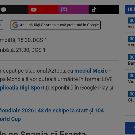
00
FCS
UL
eu 
00
r
Adaugă
Digi Sport
ca sursă preferată în Google
ver
din
00
âmbătă, 18:30, DGS 1
ser
mbătă, 21:30, DGS 1
neg
00
Bar
ech
 început pe stadionul Azteca, cu
meciul Mexic -
00
upa Mondială vor putea fi urmărite în format LIVE
Vic
plicația Digi Sport
(disponibilă în Google Play și
"Fo
00
Ciu
ace
iale 2026 | 48 de echipe la start și 104
00
World Cup
Pop
auru
23
e pe Spania și Franța