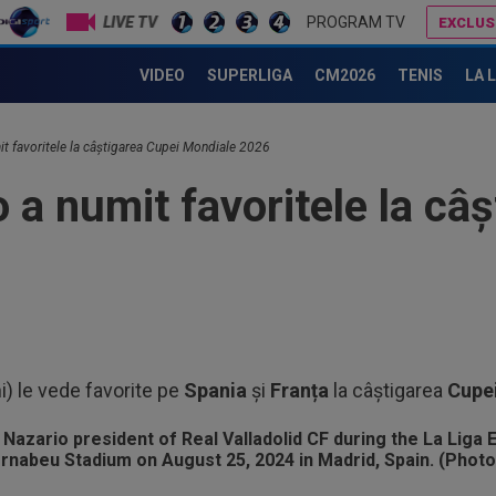
LIVE TV
PROGRAM TV
EXCLUS
de promisiune!
VIDEO
SUPERLIGA
CM2026
TENIS
LA 
00
Vic
"Fo
it favoritele la câștigarea Cupei Mondiale 2026
00
Ciu
 a numit favoritele la câ
ace
00
Pop
auru
23
min
cev
23
i) le vede favorite pe
Spania
și
Franța
la câștigarea
Cupei
ple
"10
00
”ex
aol