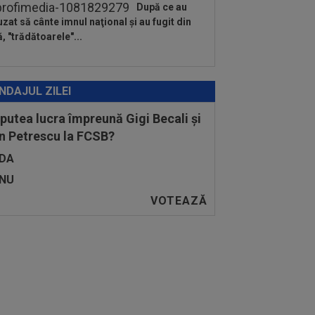
După ce au
uzat să cânte imnul naţional şi au fugit din
ă, "trădătoarele"...
NDAJUL ZILEI
 putea lucra împreună Gigi Becali și
n Petrescu la FCSB?
DA
NU