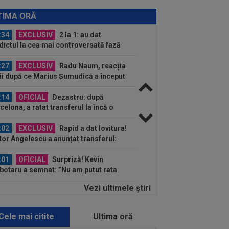
:41
EXCLUSIV
Atacant pentru
B! A făcut anunțul ÎN DIRECT: ”Îi dau
TIMA ORĂ
lui Gigi unul bun”
:34
EXCLUSIV
2 la 1: au dat
dictul la cea mai controversată fază
 UTA - Rapid...
:27
EXCLUSIV
Radu Naum, reacția
ii după ce Marius Șumudică a început
ocierile cu CFR...
:14
OFICIAL
Dezastru: după
celona, a ratat transferul la încă o
ipă de UCL! Picat la...
:02
EXCLUSIV
Rapid a dat lovitura!
tor Angelescu a anunțat transferul:
arte bun"
:01
OFICIAL
Surpriză! Kevin
botaru a semnat: ”Nu am putut rata
astă oportunitate”
Vezi ultimele ştiri
:00
Rușii îl provoacă pe David
ovici înaintea Europenelor: ”Va pierde
l!”...
Cele mai citite
Ultima oră
:54
L-a ”vrăjit” pe Pancu în 45 de