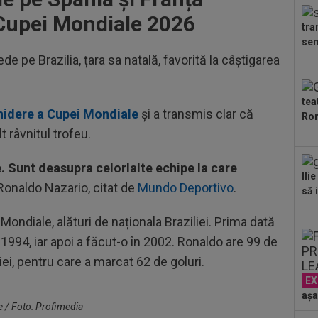
min
 Cupei Mondiale 2026
cev
tra
23
sem
ple
e pe Brazilia, țara sa natală, favorită la câștigarea
"10
00
”ex
tea
aol
idere a Cupei Mondiale
și a transmis clar că
Ron
00
t râvnitul trofeu.
FCS
eu 
00
e. Sunt deasupra celorlalte echipe la care
Ili
ver
 Ronaldo Nazario, citat de
Mundo Deportivo
.
să i
din
00
ondiale, alături de naționala Braziliei. Prima dată
ser
neg
n 1994, iar apoi a făcut-o în 2002. Ronaldo are 99 de
00
iei, pentru care a marcat 62 de goluri.
Bar
ech
EX
așa
e / Foto: Profimedia