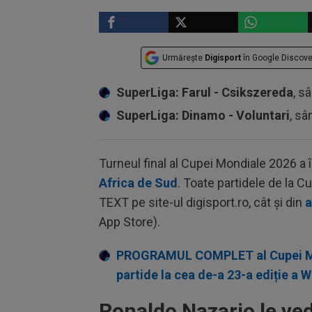
Urmărește
Digisport
în Google Discove
SuperLiga: Farul - Csikszereda
, s
SuperLiga: Dinamo - Voluntari
, sâ
Turneul final al Cupei Mondiale 2026 a
Africa de Sud
. Toate partidele de la C
TEXT pe site-ul digisport.ro, cât și din
a
App Store).
PROGRAMUL COMPLET al Cupei Mond
partide la cea de-a 23-a ediție a 
Ronaldo Nazario le ved