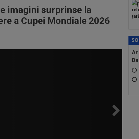
e imagini surprinse la
ref
ţar
ere a Cupei Mondiale 2026
SO
Ar
Da