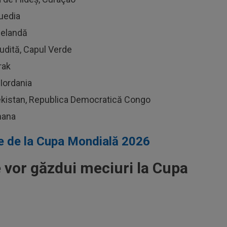
Suedia
eelandă
udită, Capul Verde
rak
 Iordania
ekistan, Republica Democratică Congo
hana
pe de la Cupa Mondială 2026
 vor găzdui meciuri la Cupa