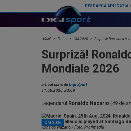
DESCARCĂ APLICAȚIA
Dur! România a pierdut la scor în fața Franței, la Campionatul Mondial. Singura miză rămasă
Gavi s-a ținut 
HOME
Fotbal
CM 2026
Surpriză! Ronaldo a num
Surpriză! Ronaldo
Mondiale 2026
articol scris de
Digi Sport
11.06.2026, 23:09
Legendarul
Ronaldo Nazario
(49 de an
CM 2026
Ronaldo Nazario / Foto: Profimedia