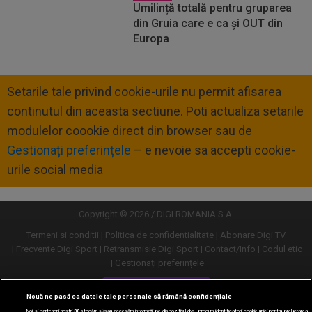
Umilință totală pentru gruparea
din Gruia care e ca și OUT din
Europa
Setarile tale privind cookie-urile nu permit afisarea
continutul din aceasta sectiune. Poti actualiza setarile
modulelor coookie direct din browser sau de
Gestionați preferințele
– e nevoie sa accepti cookie-
urile social media
Copyright © 2026 / DIGI ROMANIA S.A.
Termeni si conditii
Politica de confidentialitate
Abonare Digi TV
Frecvente Digi Sport
Retransmisie Digi Sport
Contact/Info
Codul etic
Gestionați preferințele
Versiune desktop
Nouă ne pasă ca datele tale personale să rămână confidențiale
Noi și partenerii noștri
30
stocăm și/sau accesăm informații pe dispozitivul dvs., precum identificatorii cookie unici pentru prelucrarea