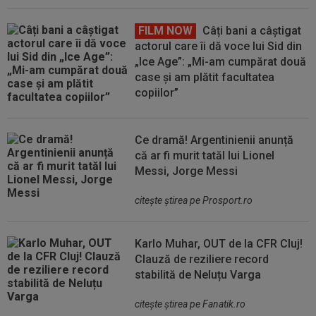
FILM NOW
Câți bani a câștigat
actorul care îi dă voce lui Sid din
„Ice Age”: „Mi-am cumpărat două
case și am plătit facultatea
copiilor”
Ce dramă! Argentinienii anunță
că ar fi murit tatăl lui Lionel
Messi, Jorge Messi
citeşte ştirea pe Prosport.ro
Karlo Muhar, OUT de la CFR Cluj!
Clauză de reziliere record
stabilită de Neluțu Varga
citeşte ştirea pe Fanatik.ro