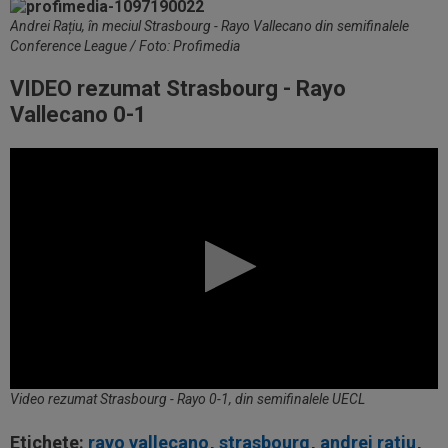
Andrei Rațiu, în meciul Strasbourg - Rayo Vallecano din semifinalele
Conference League / Foto: Profimedia
VIDEO rezumat Strasbourg - Rayo
Vallecano 0-1
Video rezumat Strasbourg - Rayo 0-1, din semifinalele UECL
Etichete:
rayo vallecano
,
strasbourg
,
andrei ratiu
,