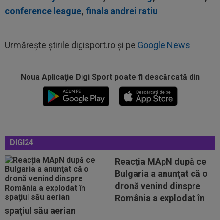
conference league
,
finala andrei ratiu
Urmărește știrile digisport.ro și pe
Google News
15:32
Schimbare la FCSB! Gigi Becali s-a convins și a
luat decizia
Noua Aplicaţie Digi Sport poate fi descărcată din
15:21
E convins că poate câștiga Balonul de Aur! Rio
Ferdinand a făcut pariul: ”Voi...
15:11
EXCLUSIV
Radu Naum: ”Ne-ai șocat”. Andrei
Vochin a făcut predicția, după UTA - Rapid
DIGI24
15:03
Universitatea Craiova - FC Argeș, LIVE VIDEO,
duminică, 21:30, DGS 1. Un...
Reacția MApN după ce
Bulgaria a anunţat că o
14:58
Estrela - Sporting, LIVE VIDEO, 22:30, DGS 3.
Cele mai tari meciuri din...
dronă venind dinspre
România a explodat în
16:12
EXCLUSIV
FRF, reacție despre numirea lui
spaţiul său aerian
Marius Șumudică la CFR Cluj