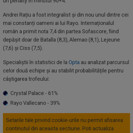
un penalty în minutul 90+4.
Andrei Rațiu a fost integralist și din nou unul dintre cei
mai constanți oameni ai lui Rayo. Internaționalul
român a primit nota 7,4 din partea Sofascore, fiind
depășit doar de Batalla (8,3), Alemao (8,1), Lejeune
(7,6) și Ciss (7,5).
Specialiștii în statistici de la
Opta
au analizat parcursul
celor două echipe și au stabilit probabilitățile pentru
câștigarea trofeului:
Crystal Palace - 61%
Rayo Vallecano - 39%
Setarile tale privind cookie-urile nu permit afisarea
continutul din aceasta sectiune. Poti actualiza