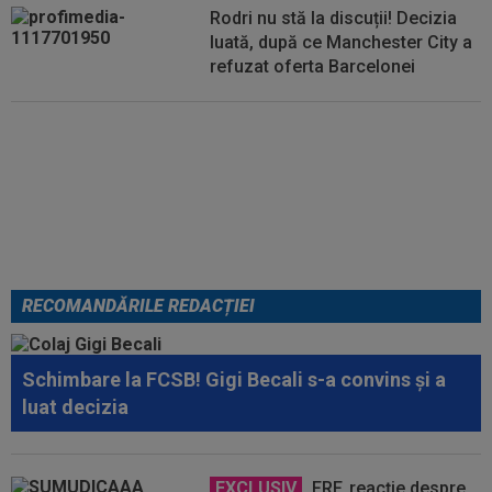
Rodri nu stă la discuții! Decizia
luată, după ce Manchester City a
refuzat oferta Barcelonei
FOTO
Mihaela Rădulescu a
fost ”ștearsă complet” și nu s-a
mai putut abține: ”Trebuie să le
fie frică de mine”
RECOMANDĂRILE REDACȚIEI
Schimbare la FCSB! Gigi Becali s-a convins și a
luat decizia
EXCLUSIV
FRF, reacție despre