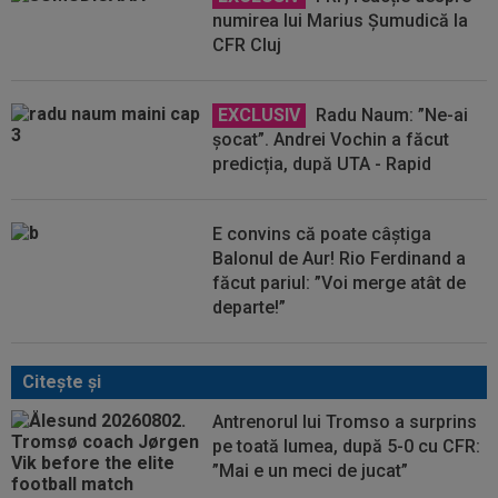
numirea lui Marius Șumudică la
CFR Cluj
EXCLUSIV
Radu Naum: ”Ne-ai
șocat”. Andrei Vochin a făcut
predicția, după UTA - Rapid
E convins că poate câștiga
Balonul de Aur! Rio Ferdinand a
făcut pariul: ”Voi merge atât de
departe!”
Citeşte şi
Antrenorul lui Tromso a surprins
pe toată lumea, după 5-0 cu CFR:
”Mai e un meci de jucat”