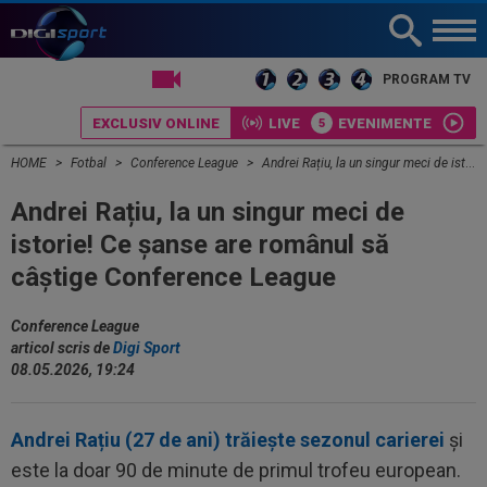
LIVE TV
PROGRAM TV
EXCLUSIV ONLINE
LIVE
EVENIMENTE
HOME
Fotbal
Conference League
Andrei Rațiu, la un singur meci de istorie! Ce șanse are românul să câștige Conference League
Andrei Rațiu, la un singur meci de
istorie! Ce șanse are românul să
câștige Conference League
Conference League
articol scris de
Digi Sport
08.05.2026, 19:24
Andrei Rațiu (27 de ani) trăiește sezonul carierei
și
este la doar 90 de minute de primul trofeu european.