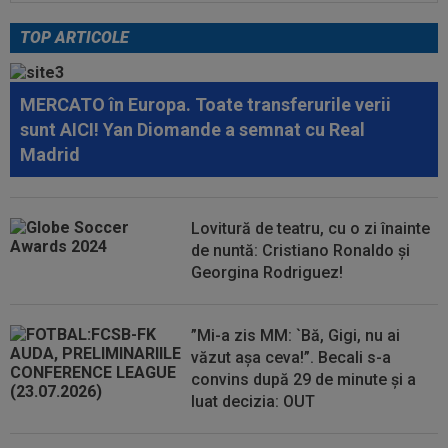
16:12
EXCLUSIV
FRF, reacție despre numirea lui
Marius Șumudică la CFR Cluj
TOP ARTICOLE
16:12
FOTO
Răzvan Lucescu, gest impresionant în
România: ”Oamenii mari se cunosc și după...
MERCATO în Europa. Toate transferurile verii
sunt AICI! Yan Diomande a semnat cu Real
15:33
OFICIAL
87 de milioane de euro! Arsenal a
făcut marele transfer, după ce l-a ratat pe...
Madrid
15:32
Schimbare la FCSB! Gigi Becali s-a convins și a
luat decizia
Lovitură de teatru, cu o zi înainte
de nuntă: Cristiano Ronaldo și
15:21
E convins că poate câștiga Balonul de Aur! Rio
Ferdinand a făcut pariul: ”Voi...
Georgina Rodriguez!
”Mi-a zis MM: `Bă, Gigi, nu ai
văzut așa ceva!”. Becali s-a
convins după 29 de minute și a
luat decizia: OUT