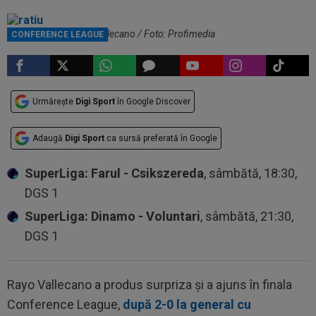
Andrei Rațiu, la Rayo Vallecano / Foto: Profimedia
CONFERENCE LEAGUE
Urmărește
Digi Sport
în Google Discover
Adaugă
Digi Sport
ca sursă preferată în Google
SuperLiga: Farul - Csikszereda
, sâmbătă, 18:30,
DGS 1
SuperLiga: Dinamo - Voluntari
, sâmbătă, 21:30,
DGS 1
Rayo Vallecano a produs surpriza și a ajuns în finala
Conference League,
după 2-0 la general cu