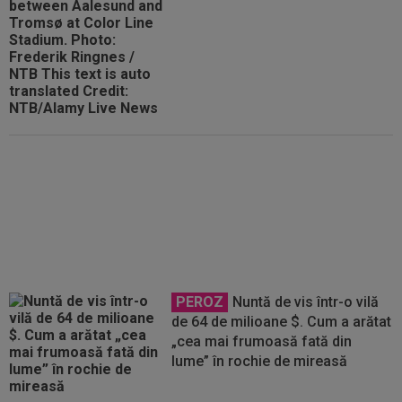
FOTO
”Masacru!”. Cea mai
dură reacție, după ce CFR a fost
umilită de Tromso
PEROZ
Nuntă de vis într-o vilă
de 64 de milioane $. Cum a arătat
„cea mai frumoasă fată din
lume” în rochie de mireasă