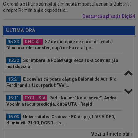
O dronă a pătruns sâmbătă dimineaţă în spaţiul aerian al Bulgariei
16:12
FOTO
Răzvan Lucescu, gest impresionant în
dinspre România şi a explodat la...
România: ”Oamenii mari se cunosc și după...
Descarcă aplicația Digi24
15:33
OFICIAL
87 de milioane de euro! Arsenal a
ULTIMA ORĂ
făcut marele transfer, după ce l-a ratat pe...
15:32
Schimbare la FCSB! Gigi Becali s-a convins și a
luat decizia
15:21
E convins că poate câștiga Balonul de Aur! Rio
Ferdinand a făcut pariul: ”Voi...
15:11
EXCLUSIV
Radu Naum: ”Ne-ai șocat”. Andrei
Vochin a făcut predicția, după UTA - Rapid
15:03
Universitatea Craiova - FC Argeș, LIVE VIDEO,
duminică, 21:30, DGS 1. Un...
14:58
Estrela - Sporting, LIVE VIDEO, 22:30, DGS 3.
Cele mai tari meciuri din...
Vezi ultimele ştiri