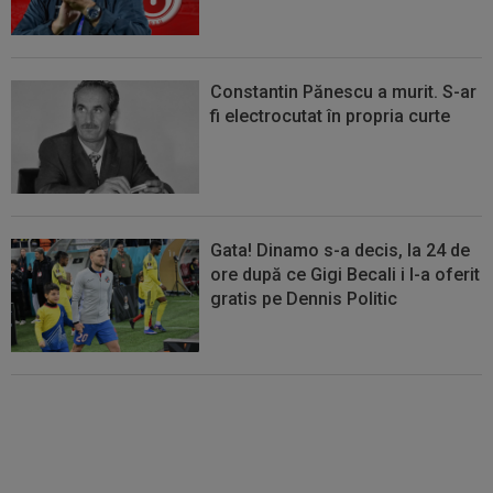
Constantin Pănescu a murit. S-ar
fi electrocutat în propria curte
Gata! Dinamo s-a decis, la 24 de
ore după ce Gigi Becali i l-a oferit
gratis pe Dennis Politic
Lovitură de teatru: Denis Drăguș!
În pole-position pentru transferul
său