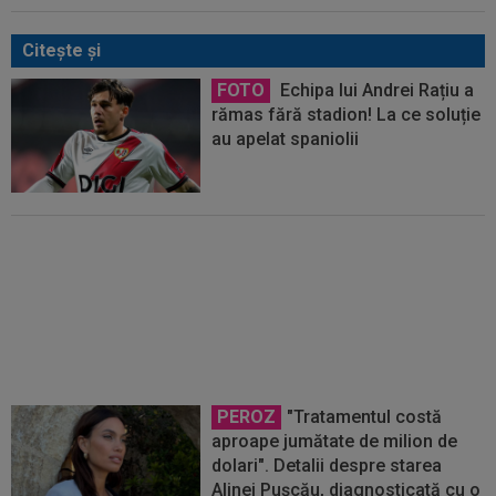
Citeşte şi
FOTO
Echipa lui Andrei Rațiu a
rămas fără stadion! La ce soluție
au apelat spaniolii
Încă o pretendentă pentru Andrei
Rațiu! A vândut doi jucători cu
188 de milioane de euro
PEROZ
"Tratamentul costă
aproape jumătate de milion de
dolari". Detalii despre starea
Alinei Pușcău, diagnosticată cu o