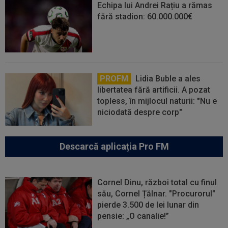
Echipa lui Andrei Rațiu a rămas
fără stadion: 60.000.000€
PROFM
Lidia Buble a ales
libertatea fără artificii. A pozat
topless, în mijlocul naturii: "Nu e
niciodată despre corp"
Descarcă aplicația Pro FM
Cornel Dinu, război total cu finul
său, Cornel Țălnar. "Procurorul"
pierde 3.500 de lei lunar din
pensie: „O canalie!”