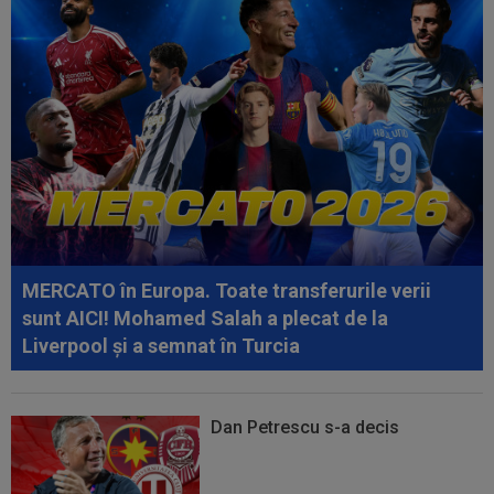
11:00
Reacția lui Luis Enrique, după ce PSG a luat
bătaie cu 0-3 de la o echipă de...
11:00
UTA - Rapid, LIVE VIDEO, vineri, 21:00, în direct
la Digi Sport 1. Se anunță un...
10:38
VIDEO
Messi a strălucit în primul meci ca
titular după Campionatul Mondial 2026
10:36
Negocierile sunt în plină desfășurare: Didier
Deschamps!
MERCATO în Europa. Toate transferurile verii
sunt AICI! Mohamed Salah a plecat de la
Liverpool și a semnat în Turcia
Dan Petrescu s-a decis