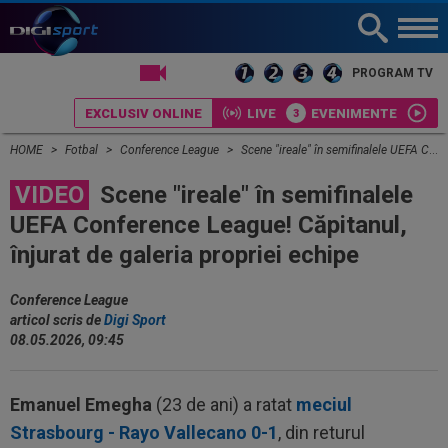
LIVE TV
PROGRAM TV
EXCLUSIV ONLINE
LIVE
EVENIMENTE
HOME
Fotbal
Conference League
Scene "ireale" în semifinalele UEFA Conference League! Căpitanul, înjurat de galeria propriei echipe
VIDEO
Scene "ireale" în semifinalele
UEFA Conference League! Căpitanul,
înjurat de galeria propriei echipe
Conference League
articol scris de
Digi Sport
08.05.2026, 09:45
Emanuel Emegha
(23 de ani) a ratat
meciul
Strasbourg - Rayo Vallecano 0-1
, din returul