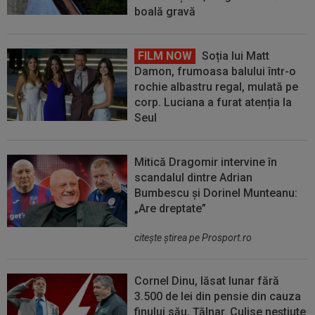
boală gravă
FILM NOW
Soția lui Matt
Damon, frumoasa balului într-o
rochie albastru regal, mulată pe
corp. Luciana a furat atenția la
Seul
Mitică Dragomir intervine în
scandalul dintre Adrian
Bumbescu și Dorinel Munteanu:
„Are dreptate”
citeşte ştirea pe Prosport.ro
Cornel Dinu, lăsat lunar fără
3.500 de lei din pensie din cauza
finului său, Țălnar. Culise neștiute