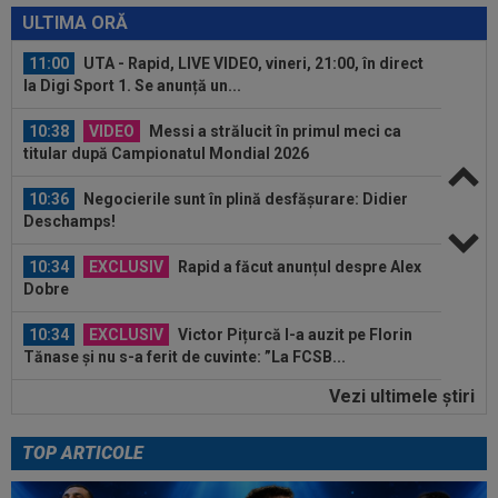
bătaie cu 0-3 de la o echipă de...
ULTIMA ORĂ
11:00
UTA - Rapid, LIVE VIDEO, vineri, 21:00, în direct
la Digi Sport 1. Se anunță un...
10:38
VIDEO
Messi a strălucit în primul meci ca
titular după Campionatul Mondial 2026
10:36
Negocierile sunt în plină desfășurare: Didier
Deschamps!
10:34
EXCLUSIV
Rapid a făcut anunțul despre Alex
Dobre
10:34
EXCLUSIV
Victor Pițurcă l-a auzit pe Florin
Tănase și nu s-a ferit de cuvinte: ”La FCSB...
Vezi ultimele ştiri
10:08
Suma uriașă care i se reține lui Cornel Dinu din
pensie, după ce a pierdut...
TOP ARTICOLE
11:08
EXCLUSIV
Ioan Andone nu a avut milă de
jucătorul plătit cu 25.000€ pe lună la FCSB: ”Dă...