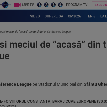
LIVE TV
PROGRAM TV
EXCLUS
Cu cine poate juca Universitatea Craiova în play-off-ul Conference League, dacă va pierde ”dubla” cu KuPS
VIDEO
SUPERLIGA
CM2026
TENIS
LA 
09
și 
epsi meciul de ”acasă” din turul doi al Conference League
09
i meciul de ”acasă” din tu
des
ue
09
Cri
a a
08
jos
văz
08
ference League
pe Stadionul Municipial din
Sfântu
Ghe
Joi
rom
09
nem
rt Pictures.