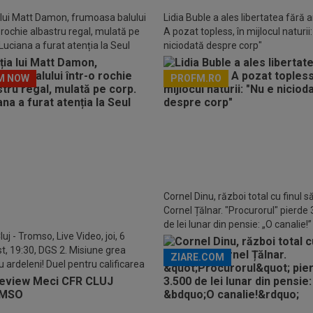
 lui Matt Damon, frumoasa balului
Lidia Buble a ales libertatea fără art
o rochie albastru regal, mulată pe
A pozat topless, în mijlocul naturii
Luciana a furat atenția la Seul
niciodată despre corp"
M NOW
PROFM.RO
Descarcă aplicația Pr
Cornel Dinu, război total cu finul s
Cornel Țălnar. "Procurorul" pierde
de lei lunar din pensie: „O canalie!”
uj - Tromso, Live Video, joi, 6
t, 19:30, DGS 2. Misiune grea
ZIARE.COM
u ardeleni! Duel pentru calificarea
ay-off-ul Conference League