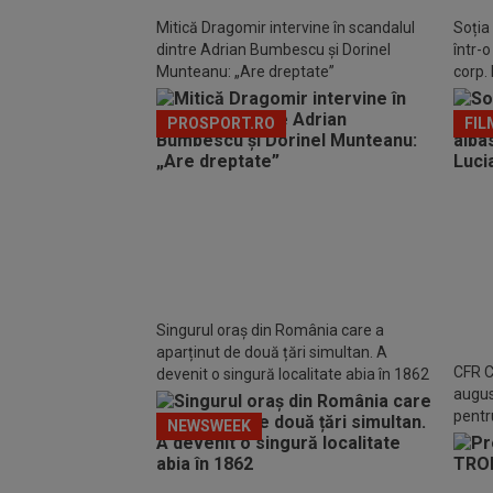
Mitică Dragomir intervine în scandalul
Soția
dintre Adrian Bumbescu și Dorinel
într-
Munteanu: „Are dreptate”
corp. 
PROSPORT.RO
FIL
Singurul oraș din România care a
aparținut de două țări simultan. A
CFR Cl
devenit o singură localitate abia în 1862
augus
pentr
NEWSWEEK
în pl