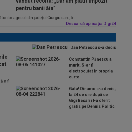
vândut recolta: „Dar am plătit impozit
pentru banii ăia”
ilor agricoli din județul Giurgiu care, în...
Descarcă aplicația Digi24
Dan Petrescu s-a decis
ile
Constantin Pănescu a
cat
murit. S-ar fi
electrocutat în propria
curte
 a fi
Gata! Dinamo s-a decis,
la 24 de ore după ce
Gigi Becali i l-a oferit
gratis pe Dennis Politic
Lovitură de teatru: Denis
Drăguș! În pole-position pentru
transferul său