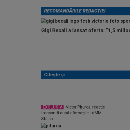
RECOMANDĂRILE REDACȚIEI
Gigi Becali a lansat oferta: ”1,5 mili
Citește și
EXCLUSIV
Victor Pițurcă, reacție
Surpri
tranșantă după afirmațiile lui MM
”străl
Stoica
preli