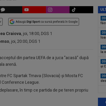
09
mil
UL
09
r
Adaugă
Digi Sport
ca sursă preferată în Google
făc
abo
09
tea Craiova
, joi, 18:00, DGS 1
Ioa
romso
, joi, 20:00, DGS 1
anul
09
la 
în..
acceptul din partea UEFA de a juca ”acasă” după
09
ala arenă.
și 
ntre FC Spartak Trnava (Slovacia) și Mosta FC
09
des
r al Conference League.
n deplasare, în timp ce partida de pe teren propriu
09
Cri
a a
08