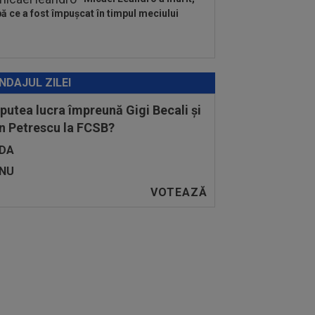
ă ce a fost împușcat în timpul meciului
NDAJUL ZILEI
 putea lucra împreună Gigi Becali și
n Petrescu la FCSB?
DA
NU