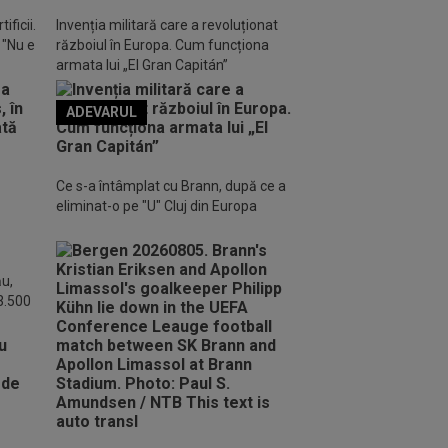
ificii.
Invenția militară care a revoluționat
: "Nu e
războiul în Europa. Cum funcționa
armata lui „El Gran Capitán”
ADEVARUL
o FM
Ce s-a întâmplat cu Brann, după ce a
eliminat-o pe "U" Cluj din Europa
ău,
 3.500