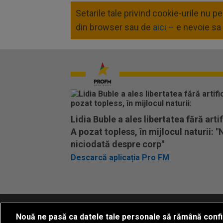
Setarile tale privind cookie-urile nu 
din browser sau de
aici
– e nevoie sa 
Lidia Buble a ales libertatea fără artifi
A pozat topless, în mijlocul naturii: "
niciodată despre corp"
Descarcă aplicația Pro FM
Nouă ne pasă ca datele tale personale să rămână confi
Termeni si conditii
Politica de confidentia