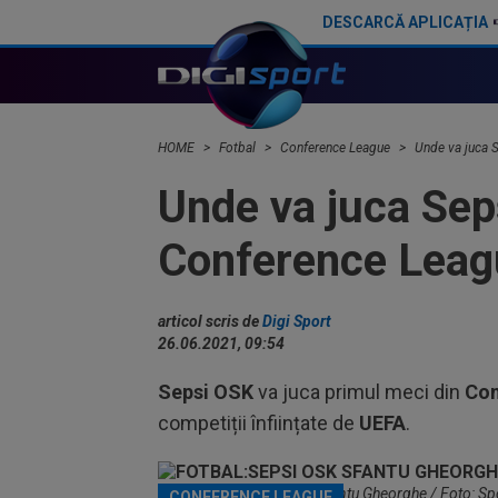
DESCARCĂ APLICAȚIA
Absențe la CFR Cluj în meciul cu Tromso! Antonio Folha: "O bătălie grea"
HOME
Fotbal
Conference League
Unde va juca S
Unde va juca Seps
Conference Leag
articol scris de
Digi Sport
26.06.2021, 09:54
Sepsi OSK
va juca primul meci din
Con
competiții înființate de
UEFA
.
Stadionul Municipal din Sfântu Gheorghe / Foto: Spo
CONFERENCE LEAGUE