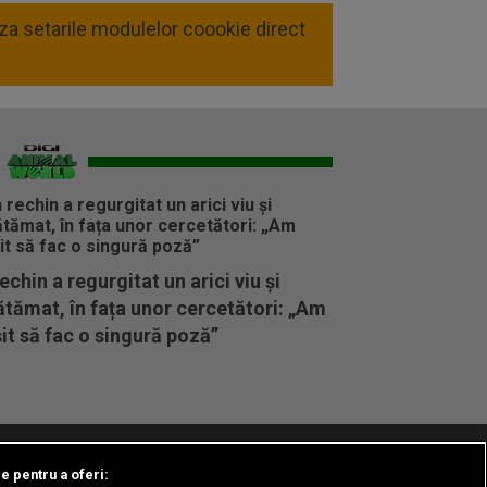
liza setarile modulelor coookie direct
echin a regurgitat un arici viu și
tămat, în fața unor cercetători: „Am
it să fac o singură poză”
le pentru a oferi:
t/Info
Codul etic
Gestionați preferințele