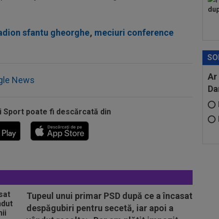
dup
adion sfantu gheorghe
,
meciuri conference
SO
Ar
gle News
Da
i Sport poate fi descărcată din
Tupeul unui primar PSD după ce a încasat
despăgubiri pentru secetă, iar apoi a