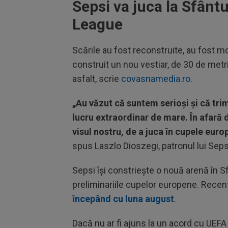
Sepsi va juca la Sfân
League
Scările au fost reconstruite, au fost mo
construit un nou vestiar, de 30 de metri
asfalt, scrie
covasnamedia.ro
.
„Au văzut că suntem serioși și că tr
lucru extraordinar de mare. În afară d
visul nostru, de a juca în cupele eu
spus Laszlo Dioszegi, patronul lui Sep
Sepsi își constriește o nouă arenă în S
preliminariile cupelor europene. Recen
începând cu luna august
.
Dacă nu ar fi ajuns la un acord cu UEFA 