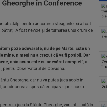
tu Gheorghe în Conference
jos
văz
tra
08
ple
Joi
ntați stâlpi pentru ancorarea steagurilor și a fost
rom
09
 pătrați. A fost nevoie și de turnarea unui drum de
nem
s-a
09
mil
imitem poze adevărate, nu de pe Marte. Este un
e mine, nimeni nu a crezut că va fi posibil. Dar
09
ropene, abia acum este cu adevărat complet”
, a
Con
făc
în 
abo
si, pentru Observatorul de Covasna.
09
Ioa
fântu Gheorghe, dar nu va putea juca acolo în
anul
t, conducerea a spus că echipa va juca acolo
09
Dră
la 
în..
pentru a juca la Sfântu Gheorghe, varianta luată în