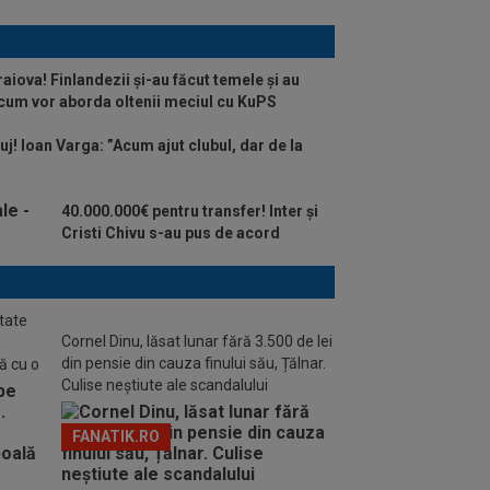
raiova! Finlandezii și-au făcut temele și au
 cum vor aborda oltenii meciul cu KuPS
uj! Ioan Varga: ”Acum ajut clubul, dar de la
40.000.000€ pentru transfer! Inter și
Cristi Chivu s-au pus de acord
tate
Cornel Dinu, lăsat lunar fără 3.500 de lei
din pensie din cauza finului său, Țălnar.
ă cu o
Culise neștiute ale scandalului
FANATIK.RO