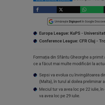
Urmărește
Digisport
în Google Discove
Europa League: KuPS - Universita
Conference League: CFR Cluj - T
Formația din Sfântu Gheorghe a primit 
ce a făcut mai multe modificări la actu
Sepsi va evolua cu învingătoarea di
(Malta), în turul al doilea prelimina
Meciul tur va avea loc pe 22 iulie, î
va avea loc pe 29 iulie.