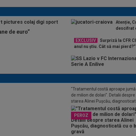
Atenție, C
descifrat
oane de euro”
EXCLUSIV
Surpriză la CFR Cl
anul nu știu. Cât să mai pierd?”
"Tratamentul costă aproape jumă
de milion de dolari". Detalii despre
starea Alinei Pușcău, diagnosticat
boală gravă
za serii în Europa: rezultat
PEROZ
ucitor” pentru oaspeți în turul trei
minar