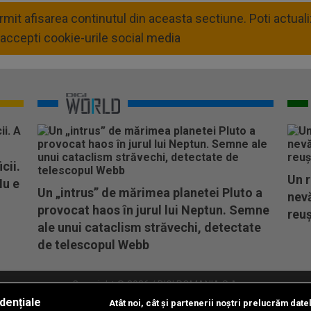
permit afisarea continutul din aceasta sectiune. Poti actua
accepti cookie-urile social media
cii.
Un r
Nu e
Un „intrus” de mărimea planetei Pluto a
nevă
provocat haos în jurul lui Neptun. Semne
reuș
ale unui cataclism străvechi, detectate
de telescopul Webb
Copyright © 2026 / DIGI ROMANIA S.A.
dențiale
Atât noi, cât și partenerii noștri prelucrăm date
litate
Abonare Digi TV
Frecvente Digi Sport
Retransmisie Digi Sport
Contac