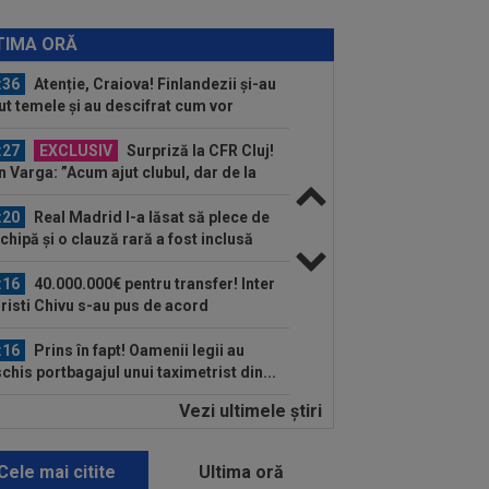
:38
Gigi Becali a lansat oferta: ”1,5
ioane de euro”
TIMA ORĂ
:36
Atenție, Craiova! Finlandezii și-au
ut temele și au descifrat cum vor
rda...
:27
EXCLUSIV
Surpriză la CFR Cluj!
n Varga: ”Acum ajut clubul, dar de la
 nu știu...
:20
Real Madrid l-a lăsat să plece de
echipă și o clauză rară a fost inclusă
.
:16
40.000.000€ pentru transfer! Inter
Cristi Chivu s-au pus de acord
:16
Prins în fapt! Oamenii legii au
chis portbagajul unui taximetrist din...
Vezi ultimele ştiri
:04
VIDEO EXCLUSIV
Adrian
stea, la Interviurile Digi Sport. ”Borcea
vut succes mai mare la...
Cele mai citite
Ultima oră
:55
Luis Figo, dezlănțuit: "Cel mai