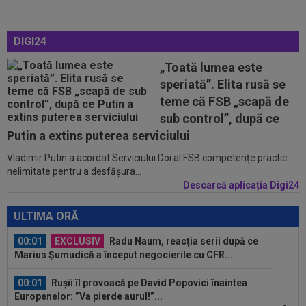
anunțul ÎN DIRECT: ”Îi dau eu lui Gigi unul bun”
23:58
VIDEO
Daniel Pancu a ”explodat”, după UTA -
DIGI24
Rapid: ”Mamă, aoleu! Puțin respect nu...
„Toată lumea este
23:54
”Păcat!” Adrian Mihalcea a spus totul despre
speriată”. Elita rusă se
Alexi Pitu, după ce jucătorul fost...
teme că FSB „scapă de
23:42
EXCLUSIV
2 la 1: au dat verdictul la cea mai
sub control”, după ce
controversată fază din UTA - Rapid...
Putin a extins puterea serviciului
Vladimir Putin a acordat Serviciului Doi al FSB competențe practic
00:02
EXCLUSIV
Rapid a dat lovitura! Victor
nelimitate pentru a desfășura...
Angelescu a anunțat transferul: "Foarte bun"
Descarcă aplicația Digi24
00:02
OFICIAL
Dezastru: după Barcelona, a ratat
transferul la încă o echipă de UCL! Picat la...
ULTIMA ORĂ
00:01
EXCLUSIV
Radu Naum, reacția serii după ce
Marius Șumudică a început negocierile cu CFR...
00:01
Rușii îl provoacă pe David Popovici înaintea
Europenelor: ”Va pierde aurul!”...