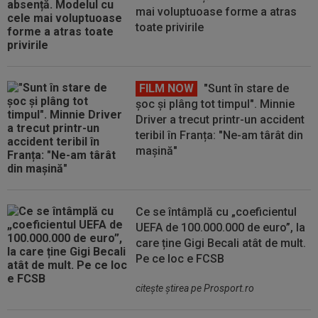
mai voluptuoase forme a atras
toate privirile
FILM NOW
"Sunt în stare de
șoc și plâng tot timpul". Minnie
Driver a trecut printr-un accident
teribil în Franța: "Ne-am târât din
mașină"
Ce se întâmplă cu „coeficientul
UEFA de 100.000.000 de euro”, la
care ține Gigi Becali atât de mult.
Pe ce loc e FCSB
citeşte ştirea pe Prosport.ro