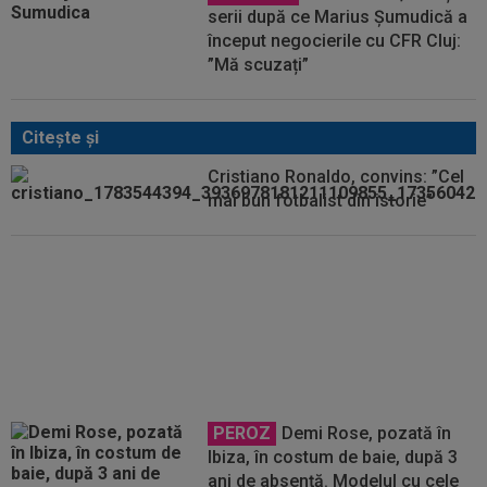
serii după ce Marius Șumudică a
început negocierile cu CFR Cluj:
”Mă scuzați”
Citeşte şi
Cristiano Ronaldo, convins: ”Cel
mai bun fotbalist din istorie”
GALERIE FOTO
Georgina a
reacționat rapid, după ce a văzut-
o pe Antonela. Aproape două
milioane de aprecieri
PEROZ
Demi Rose, pozată în
Ibiza, în costum de baie, după 3
ani de absență. Modelul cu cele