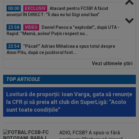
00:00
EXCLUSIV
Atacant pentru FCSB! A făcut
anunțul ÎN DIRECT: ”Îi dau eu lui Gigi unul bun”
23:58
VIDEO
Daniel Pancu a ”explodat”, după UTA -
Rapid: ”Mamă, aoleu! Puțin respect nu...
23:54
”Păcat!” Adrian Mihalcea a spus totul despre
Alexi Pitu, după ce jucătorul fost...
Vezi ultimele ştiri
23:42
EXCLUSIV
2 la 1: au dat verdictul la cea mai
controversată fază din UTA - Rapid...
TOP ARTICOLE
00:02
EXCLUSIV
Rapid a dat lovitura! Victor
Angelescu a anunțat transferul: "Foarte bun"
Lovitură de proporții: Ioan Varga, gata să renunțe
la CFR și să preia alt club din SuperLigă: ”Acolo
00:02
OFICIAL
Dezastru: după Barcelona, a ratat
sunt toate condițiile”
transferul la încă o echipă de UCL! Picat la...
00:01
EXCLUSIV
Radu Naum, reacția serii după ce
Marius Șumudică a început negocierile cu CFR...
ADIO, FCSB? A spus-o fără