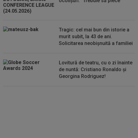
ocolișuri: ”Trebuie să plece”
00:01
Rușii îl provoacă pe David Popovici înaintea
Europenelor: ”Va pierde aurul!”...
00:00
EXCLUSIV
Atacant pentru FCSB! A făcut
anunțul ÎN DIRECT: ”Îi dau eu lui Gigi unul bun”
Tragic: cel mai bun din istorie a
murit subit, la 43 de ani.
Solicitarea neobișnuită a familiei
Lovitură de teatru, cu o zi înainte
de nuntă: Cristiano Ronaldo și
Georgina Rodriguez!
Au plusat! Între Real Madrid și
Arsenal, Vinicius Junior a ales și
semnează contractul carierei