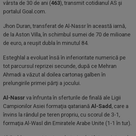
vârsta de 30 de ani (
463
), transmit cotidianul AS şi
portalul Goal.com.
Jhon Duran, transferat de Al-Nassr în această iarnă,
de la Aston Villa, în schimbul sumei de 70 de milioane
de euro, a reuşit dubla în minutul 84.
Esteghlal a evoluat însă în inferioritate numerică pe
tot parcursul reprizei secunde, după ce Mehran
Ahmadi a văzut al doilea cartonaş galben în
prelungirile primei părţi a jocului.
Al-Nassr
va înfrunta în sferturile de finală ale Ligii
Campionilor Asiei formaţia qatariană
Al-Sadd
, care a
învins la rândul pe teren propriu, cu scorul de 3-1,
formaţia Al-Wasl din Emiratele Arabe Unite (1-1 în tur).