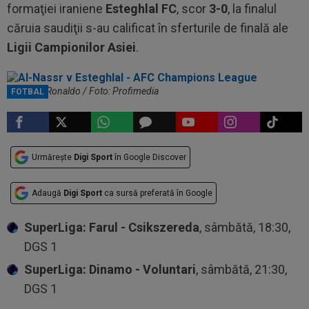
formaţiei iraniene
Esteghlal FC
, scor
3-0
, la finalul
căruia saudiţii s-au calificat în sferturile de finală ale
Ligii Campionilor Asiei
.
Cristiano Ronaldo / Foto: Profimedia
FOTBAL
Urmărește
Digi Sport
în Google Discover
Adaugă
Digi Sport
ca sursă preferată în Google
SuperLiga: Farul - Csikszereda
, sâmbătă, 18:30,
DGS 1
SuperLiga: Dinamo - Voluntari
, sâmbătă, 21:30,
DGS 1