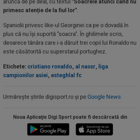
aruncă de pe deal, cu textul
"Soacrele atunci când nu
primesc atenție de la fiul lor"
.
Spaniolii privesc like-ul Georginei ca pe o dovadă în
plus că nu își suportă "soacra". În ghilimele scris,
deoarece tânăra care i-a dăruit trei copii lui Ronaldo nu
este căsătorită cu superstarul portughez.
Etichete:
cristiano ronaldo
,
al nassr
,
liga
campionilor asiei
,
esteghlal fc
Urmărește știrile digisport.ro și pe
Google News
Noua Aplicaţie Digi Sport poate fi descărcată din
00:01
Rușii îl provoacă pe David Popovici înaintea
Europenelor: ”Va pierde aurul!”...
00:00
EXCLUSIV
Atacant pentru FCSB! A făcut