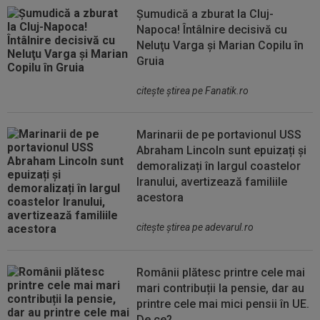
Șumudică a zburat la Cluj-
Napoca! Întâlnire decisivă cu
Neluţu Varga şi Marian Copilu în
Gruia
citeşte ştirea pe Fanatik.ro
Marinarii de pe portavionul USS
Abraham Lincoln sunt epuizați și
demoralizați în largul coastelor
Iranului, avertizează familiile
acestora
citeşte ştirea pe adevarul.ro
Românii plătesc printre cele mai
mari contribuții la pensie, dar au
printre cele mai mici pensii în UE.
De ce?