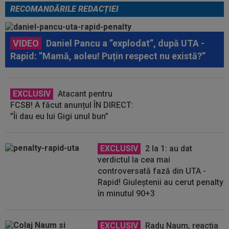
RECOMANDĂRILE REDACȚIEI
VIDEO
Daniel Pancu a ”explodat”, după UTA -
Rapid: ”Mamă, aoleu! Puțin respect nu există?”
EXCLUSIV
Atacant pentru
FCSB! A făcut anunțul ÎN DIRECT:
”Îi dau eu lui Gigi unul bun”
EXCLUSIV
2 la 1: au dat
verdictul la cea mai
controversată fază din UTA -
Rapid! Giuleștenii au cerut penalty
în minutul 90+3
EXCLUSIV
Radu Naum, reacția