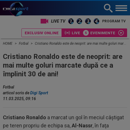
LIVE TV
PROGRAM TV
EXCLUSIV ONLINE
LIVE
EVENIMENTE
HOME
Fotbal
Cristiano Ronaldo este de neoprit: are mai multe goluri marcate după ce a împlinit 30 de ani!
Cristiano Ronaldo este de neoprit: are
mai multe goluri marcate după ce a
împlinit 30 de ani!
Fotbal
articol scris de
Digi Sport
11.03.2025, 09:16
Cristiano Ronaldo
a marcat un gol în meciul câştigat
pe teren propriu de echipa sa,
Al-Nassr
, în faţa