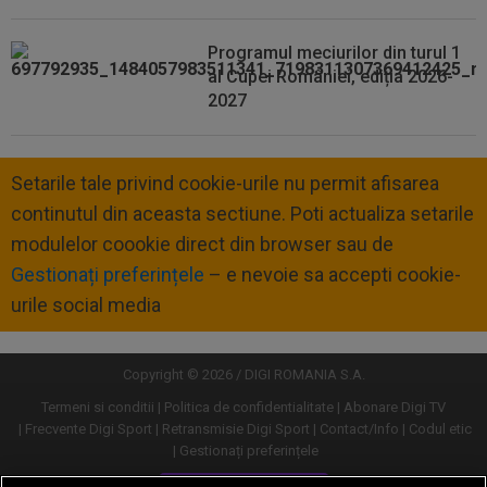
Programul meciurilor din turul 1
al Cupei României, ediția 2026-
2027
Setarile tale privind cookie-urile nu permit afisarea
continutul din aceasta sectiune. Poti actualiza setarile
modulelor coookie direct din browser sau de
Gestionați preferințele
– e nevoie sa accepti cookie-
urile social media
Copyright © 2026 / DIGI ROMANIA S.A.
Termeni si conditii
Politica de confidentialitate
Abonare Digi TV
Frecvente Digi Sport
Retransmisie Digi Sport
Contact/Info
Codul etic
Gestionați preferințele