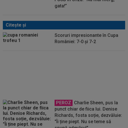
gata!”
Citeşte şi
Scoruri impresionante în Cupa
României: 7-0 și 7-2
La scor! FCU Craiova a jucat
primul meci de la revenire
PEROZ
Charlie Sheen, pus la
punct chiar de fiica lui. Denise
Richards, fosta soție, dezvăluie:
"Îi ține piept. Nu se teme să
spună adevărul"