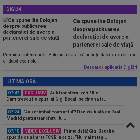
gata să renunțe la CFR și să preia alt club...
DIGI24
00:41
EXCLUSIV
Gigi Becali: ”Hai să-ți spun ce face
Ce spune Ilie Bolojan
Mihai Stoica. E prima oară când o zic”
despre publicarea
00:34
EXCLUSIV
Dorit iar de Varga la CFR Cluj, Edi
declarației de avere a
Iordănescu a luat decizia!
partenerei sale de viață
Premierul interimar Ilie Bolojan a evitat să anunţe dacă va publica şi
08:13
După ce au refuzat să cânte imnul naţional şi au
el, după exemplul...
fugit din ţară, "trădătoarele"...
Descarcă aplicația Digi24
07:55
Gata: Rodri și-a dat acordul pentru transfer!
Agentul său a ”rupt” tăcerea
ULTIMA ORĂ
07:47
EXCLUSIV
Ar fi transferul verii! Ilie
Dumitrescu i-a spus lui Gigi Becali pe cine să ia...
07:24
”Au schimbat contractul”! Decizia luată de Real
Madrid pentru transferul lui...
07:10
VIDEO EXCLUSIV
Prima dată! Gigi Becali a
spus de ce a intrat FCSB în criză. ”Nu mai merg...