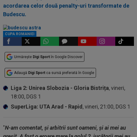
acordarea celor două penalty-uri transformate de
Budescu.
CUPA ROMANIEI
Urmărește
Digi Sport
în Google Discover
Adaugă
Digi Sport
ca sursă preferată în Google
Liga 2: Unirea Slobozia - Gloria Bistrița
, vineri,
18:00, DGS 1
SuperLiga: UTA Arad - Rapid
, vineri, 21:00, DGS 1
"
N-am comentat, şi arbitrii sunt oameni, şi ai mei au
greşit. A fost o eroare mare la golul 2, jucătorii mei au