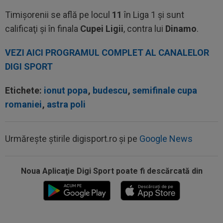
Timişorenii se află pe locul
11
în Liga 1 şi sunt
calificaţi şi în finala
Cupei Ligii
, contra lui
Dinamo
.
VEZI AICI PROGRAMUL COMPLET AL CANALELOR
DIGI SPORT
Etichete:
ionut popa
,
budescu
,
semifinale cupa
romaniei
,
astra poli
Urmărește știrile digisport.ro și pe
Google News
07:24
”Au schimbat contractul”! Decizia luată de Real
Madrid pentru transferul lui...
Noua Aplicaţie Digi Sport poate fi descărcată din
07:10
VIDEO EXCLUSIV
Prima dată! Gigi Becali a
spus de ce a intrat FCSB în criză. ”Nu mai merg...
00:43
EXCLUSIV
Lovitură de proporții: Ioan Varga,