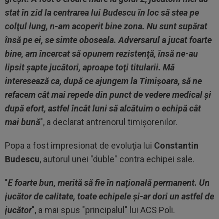
stat în zid la centrarea lui Budescu în loc să stea pe
colţul lung, n-am acoperit bine zona. Nu sunt supărat
însă pe ei, se simte oboseala. Adversarul a jucat foarte
bine, am încercat să opunem rezistenţă, însă ne-au
lipsit şapte jucători, aproape toţi titularii. Mă
interesează ca, după ce ajungem la Timişoara, să ne
refacem cât mai repede din punct de vedere medical şi
după efort, astfel încât luni să alcătuim o echipă cât
mai bună
", a declarat antrenorul timişorenilor.
Popa a fost impresionat de evoluţia lui
Constantin
Budescu
, autorul unei "duble" contra echipei sale.
"
E foarte bun, merită să fie în naţională permanent. Un
jucător de calitate, toate echipele şi-ar dori un astfel de
jucător
", a mai spus "principalul" lui ACS Poli.