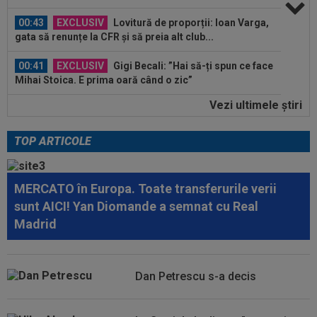
00:43
EXCLUSIV
Lovitură de proporții: Ioan Varga,
gata să renunțe la CFR și să preia alt club...
00:41
EXCLUSIV
Gigi Becali: ”Hai să-ți spun ce face
Mihai Stoica. E prima oară când o zic”
Vezi ultimele ştiri
00:34
EXCLUSIV
Dorit iar de Varga la CFR Cluj, Edi
Iordănescu a luat decizia!
TOP ARTICOLE
08:13
După ce au refuzat să cânte imnul naţional şi au
fugit din ţară, "trădătoarele"...
MERCATO în Europa. Toate transferurile verii
07:55
Gata: Rodri și-a dat acordul pentru transfer!
sunt AICI! Yan Diomande a semnat cu Real
Agentul său a ”rupt” tăcerea
Madrid
07:47
EXCLUSIV
Ar fi transferul verii! Ilie
Dumitrescu i-a spus lui Gigi Becali pe cine să ia...
Dan Petrescu s-a decis
07:24
”Au schimbat contractul”! Decizia luată de Real
Madrid pentru transferul lui...