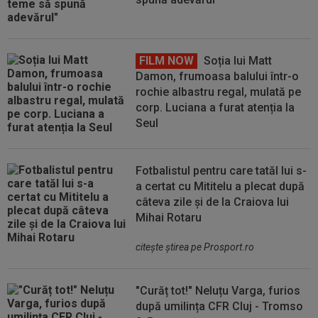
FILM NOW
Soția lui Matt
Damon, frumoasa balului într-o
rochie albastru regal, mulată pe
corp. Luciana a furat atenția la
Seul
Fotbalistul pentru care tatăl lui s-
a certat cu Mititelu a plecat după
câteva zile și de la Craiova lui
Mihai Rotaru
citeşte ştirea pe Prosport.ro
"Curăț tot!" Neluțu Varga, furios
după umilința CFR Cluj - Tromso