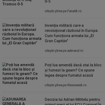
0-5
citeşte ştirea pe Fanatik.ro
Invenția militară care a
revoluționat războiul în Europa.
Cum funcționa armata lui „El
Gran Capitán”
citeşte ştirea pe adevarul.ro
Poți lua amendă dacă stai la bloc
și fumezi la geam? Ce spune
legea despre fumatul acasă
citeşte ştirea pe Newsweek.ro
Decizia lui Adrian Mititelu pentru
primul meci al lui FCU Craiova! În