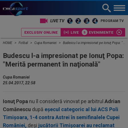
LIVE TV
PROGRAM TV
EXCLUSIV ONLINE
LIVE
EVENIMENTE
HOME
Fotbal
Cupa Romaniei
Budescu l-a impresionat pe Ionuţ Popa: "Merită permanent în naţională"
Budescu l-a impresionat pe Ionuţ Popa:
"Merită permanent în naţională"
Cupa Romaniei
25.04.2017, 22:58
Ionuţ Popa
nu îl consideră vinovat pe arbitrul
Adrian
Comănescu
după
eşecul categoric al lui ACS Poli
Timişoara, 1-4 contra Astrei în semifinalele Cupei
României,
deşi
jucătorii Timişoarei au reclamat