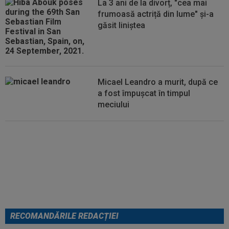
La 3 ani de la divorț, "cea mai
07:10
VIDEO EXCLUSIV
Prima dată! Gigi Becali a
frumoasă actriță din lume" și-a
spus de ce a intrat FCSB în criză. ”Nu mai merg...
găsit liniștea
Micael Leandro a murit, după ce
a fost împușcat în timpul
meciului
Se încheie "telenovela" verii!
Julian Alvarez a ales
RECOMANDĂRILE REDACȚIEI