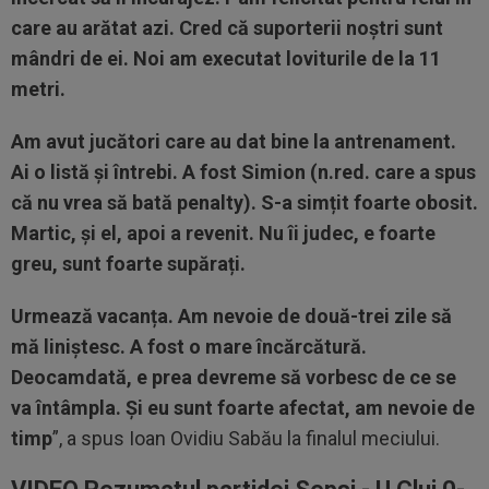
care au arătat azi. Cred că suporterii noștri sunt
mândri de ei. Noi am executat loviturile de la 11
metri.
Am avut jucători care au dat bine la antrenament.
Ai o listă și întrebi. A fost Simion (n.red. care a spus
că nu vrea să bată penalty). S-a simțit foarte obosit.
Martic, și el, apoi a revenit. Nu îi judec, e foarte
greu, sunt foarte supărați.
Urmează vacanța. Am nevoie de două-trei zile să
mă liniștesc. A fost o mare încărcătură.
Deocamdată, e prea devreme să vorbesc de ce se
va întâmpla. Și eu sunt foarte afectat, am nevoie de
timp
”, a spus Ioan Ovidiu Sabău la finalul meciului.