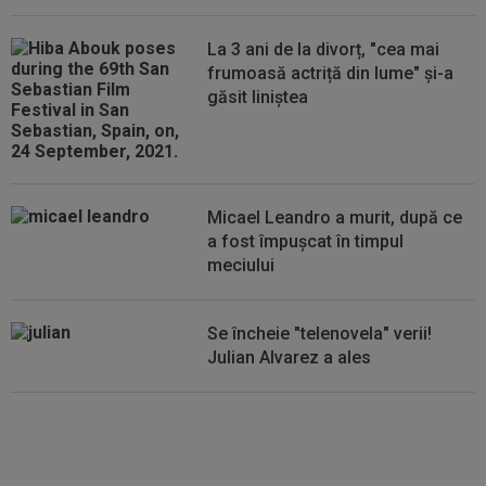
Iordănescu a luat decizia!
00:22
EXCLUSIV
Gică Craioveanu a dat declarația
La 3 ani de la divorț, "cea mai
serii, după KuPS - Craiova: ”Știi cine mă...
frumoasă actriță din lume" și-a
găsit liniștea
00:12
Barcelona, 180 de milioane de euro pentru
Rodri!
Micael Leandro a murit, după ce
a fost împușcat în timpul
meciului
Se încheie "telenovela" verii!
Julian Alvarez a ales
EXCLUSIV
ADIO, FCSB? A spus-
o fără ocolișuri: ”Trebuie să
plece”