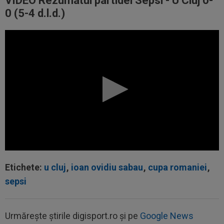
VIDEO Rezumatul partidei Sepsi - U Cluj 0-
0 (5-4 d.l.d.)
Etichete:
u cluj
,
ioan ovidiu sabau
,
cupa romaniei
,
sepsi
00:22
EXCLUSIV
Gică Craioveanu a dat declarația
Urmărește știrile digisport.ro și pe
Google News
serii, după KuPS - Craiova: ”Știi cine mă...