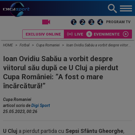
LIVE TV
PROGRAM TV
EXCLUSIV ONLINE
LIVE
EVENIMENTE
HOME
Fotbal
Cupa Romaniei
Ioan Ovidiu Sabău a vorbit despre viitorul său după ce U Cluj a pierdut Cupa României: ”A fost o mare încărcătură!”
Ioan Ovidiu Sabău a vorbit despre
viitorul său după ce U Cluj a pierdut
Cupa României: ”A fost o mare
încărcătură!”
Cupa Romaniei
articol scris de
Digi Sport
25.05.2023, 00:26
U Cluj
a pierdut partida cu
Sepsi Sfântu Gheorghe
,