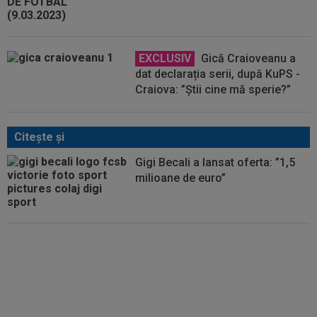
EXCLUSIV
Gică Craioveanu a
dat declarația serii, după KuPS -
Craiova: ”Știi cine mă sperie?”
Citeşte şi
Gigi Becali a lansat oferta: ”1,5
milioane de euro”
Ce s-a întâmplat cu Brann, după
ce a eliminat-o pe "U" Cluj din
Europa