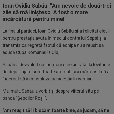
Ioan Ovidiu Sabău: ”
Am nevoie de două-trei
zile să mă liniștesc. A fost o mare
încărcătură pentru mine!”
La finalul partidei, Ioan Ovidiu Sabău și-a felicitat elevii
pentru prestația avută în meciul contra lui Sepsi și a
transmis că regretă faptul că echipa nu a reușit să
aducă Cupa României la Cluj.
Sabău a dezvăluit că jucătorii care au ratat la loviturile
de departajare sunt foarte afectați și a mărturisit că a
încercat să îi consoleze pe aceștia în vestiar.
Mai mult, Sabău a vorbit și despre viitorul său pe
banca ”Șepcilor Roșii”.
”
Am reușit să îi blocăm foarte bine, să jucăm, să ne