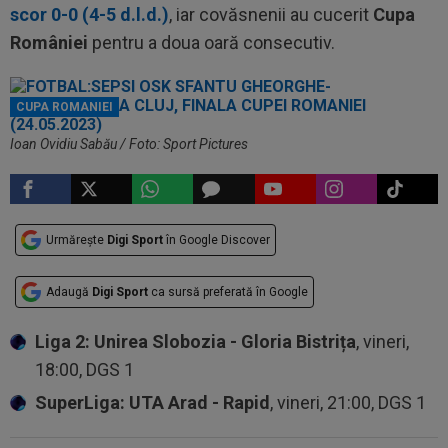
scor 0-0 (4-5 d.l.d.)
, iar covăsnenii au cucerit
Cupa
României
pentru a doua oară consecutiv.
CUPA ROMANIEI
Ioan Ovidiu Sabău / Foto: Sport Pictures
Urmărește
Digi Sport
în Google Discover
Adaugă
Digi Sport
ca sursă preferată în Google
Liga 2: Unirea Slobozia - Gloria Bistrița
, vineri,
18:00, DGS 1
SuperLiga: UTA Arad - Rapid
, vineri, 21:00, DGS 1