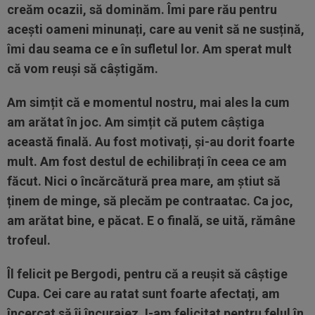
creăm ocazii, să dominăm. Îmi pare rău pentru
acești oameni minunați, care au venit să ne susțină,
îmi dau seama ce e în sufletul lor. Am sperat mult
că vom reuși să câștigăm.
Am simțit că e momentul nostru, mai ales la cum
am arătat în joc. Am simțit că putem câștiga
această finală. Au fost motivați, și-au dorit foarte
mult. Am fost destul de echilibrați în ceea ce am
făcut. Nici o încărcătură prea mare, am știut să
ținem de minge, să plecăm pe contraatac. Ca joc,
am arătat bine, e păcat. E o finală, se uită, rămâne
trofeul.
Îl felicit pe Bergodi, pentru că a reușit să câștige
Cupa. Cei care au ratat sunt foarte afectați, am
încercat să îi încurajez. I-am felicitat pentru felul în