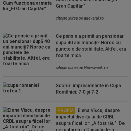
Gran Capitán”
citeşte ştirea pe adevarul.ro
Ce pensie a primit un pensionar
după 40 ani munciți? Noroc cu
punctele de stabilitate. Altfel, era
foarte mică
citeşte ştirea pe Newsweek.ro
Scoruri impresionante în Cupa
României: 7-0 și 7-2
PROFM
Elena Vîșcu, despre
impactul divorțului de CRBL
asupra fiicei lor: „A fost rău”. De
ce mutarea în Chișinău le-a