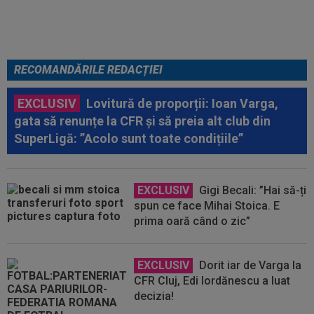
RECOMANDĂRILE REDACȚIEI
EXCLUSIV
Lovitură de proporții: Ioan Varga,
gata să renunțe la CFR și să preia alt club din
SuperLigă: ”Acolo sunt toate condițiile”
EXCLUSIV
Gigi Becali: ”Hai să-ți
spun ce face Mihai Stoica. E
prima oară când o zic”
EXCLUSIV
Dorit iar de Varga la
CFR Cluj, Edi Iordănescu a luat
decizia!