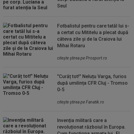
Seul
Fotbalistul pentru care tatăl lui s-
a certat cu Mititelu a plecat după
câteva zile și de la Craiova lui
Mihai Rotaru
citeşte ştirea pe Prosport.ro
"Curăț tot!" Neluțu Varga, furios
după umilința CFR Cluj - Tromso
0-5
citeşte ştirea pe Fanatik.ro
Invenția militară care a
revoluționat războiul în Europa.
Cum funcționa armata lui „El