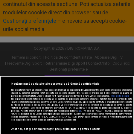
continutul din aceasta sectiune. Poti actualiza setarile
modulelor coookie direct din browser sau de
Gestionați preferințele
– e nevoie sa accepti cookie-
urile social media
Copyright © 2026 / DIGI ROMANIA S.A.
Termeni si conditii
Politica de confidentialitate
Abonare Digi TV
Frecvente Digi Sport
Retransmisie Digi Sport
Contact/Info
Codul etic
Gestionați preferințele
Versiune desktop
Nouă ne pasă ca datele tale personale să rămână confidențiale
Noi și partenerii noștri
30
stocăm și/sau accesăm informații pe dispozitivul dvs., precum identificatorii cookie unici pentru prelucrarea
datelor cu caracter personal. Puteți accepta sau gestiona alegerile dvs. făcând clic mai jos sau în orice moment, pe pagina cu
politica de confidențialitate. Aceste alegeri vor fi raportate partenerilor noștri și nu vă vor afecta navigarea.
Mai multe detalii
Noi si partenerii nostri (retelele de socializare si agentiile de publicitate partenere, precum si furnizorii nostri de servicii de date
analitice) prelucram date pentru a permite website-ului sa functioneze, pentru a personaliza continutul si anunturile publicitare afisate
in functie de interesele si/sau profilul dvs., pentru a va oferi functionalitati aferente retelelor de socializare si pentru a analiza
traficul pe website. Beneficiati de drepturile prevazute de art. 15-22 din GDPR in legatura cu prelucrarea datelor cu caracter
personal. Aceste drepturi pot fi exercitate prin modalitatea indicata
aici
. Prin click pe “ACCEPT TOATE”, acceptati folosirea
tuturor Tehnologiilor de tip Cookie, care implica inclusiv acceptul dvs. cu privire la stocarea/accesarea informatiilor de catre Vendor-ii
cu care colaboram. Prin click pe “VREAU SA MODIFIC SETARILE INDIVIDUAL” puteti schimba preferintele in mod individual, mai putin
cele legate de cookie strict necesare pentru functionarea website-ului.
Atât noi, cât și partenerii noștri prelucrăm datele pentru a oferi: