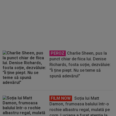
PEROZ
Charlie Sheen, pus la
punct chiar de fiica lui. Denise
Richards, fosta soție, dezvăluie:
"Îi ține piept. Nu se teme să
spună adevărul"
FILM NOW
Soția lui Matt
Damon, frumoasa balului într-o
rochie albastru regal, mulată pe
corp. Luciana a furat atenția la