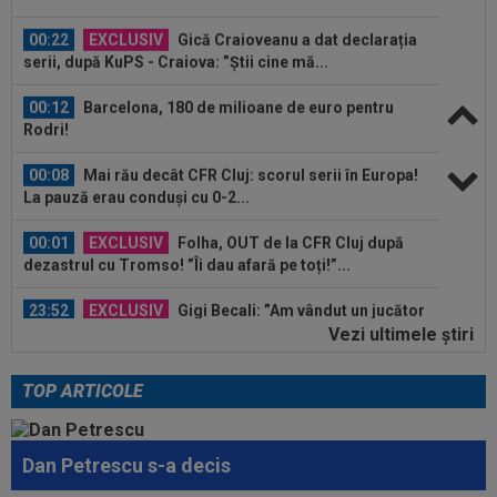
00:22
EXCLUSIV
Gică Craioveanu a dat declarația
serii, după KuPS - Craiova: ”Știi cine mă...
00:12
Barcelona, 180 de milioane de euro pentru
Rodri!
00:08
Mai rău decât CFR Cluj: scorul serii în Europa!
La pauză erau conduși cu 0-2...
00:01
EXCLUSIV
Folha, OUT de la CFR Cluj după
dezastrul cu Tromso! ”Îi dau afară pe toți!”...
23:52
EXCLUSIV
Gigi Becali: ”Am vândut un jucător
pe 3.000.000 €”
Vezi ultimele ştiri
00:43
EXCLUSIV
Lovitură de proporții: Ioan Varga,
gata să renunțe la CFR și să preia alt club...
TOP ARTICOLE
00:41
EXCLUSIV
Gigi Becali: ”Hai să-ți spun ce face
Mihai Stoica. E prima oară când o zic”
Dan Petrescu s-a decis
00:34
EXCLUSIV
Dorit iar de Varga la CFR Cluj, Edi