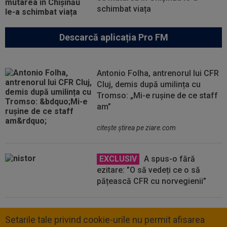
schimbat viața
Descarcă aplicația Pro FM
Antonio Folha, antrenorul lui CFR
Cluj, demis după umilința cu
Tromso: „Mi-e rușine de ce staff
am”
citeşte ştirea pe ziare.com
EXCLUSIV
A spus-o fără
ezitare: ”O să vedeți ce o să
pățească CFR cu norvegienii”
Setarile tale privind cookie-urile nu permit afisarea