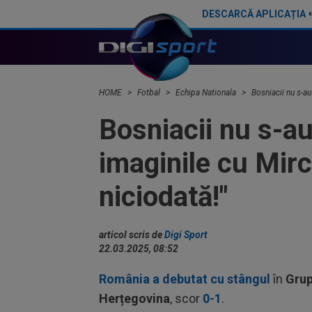
DESCARCĂ APLICAȚIA
Record! Performanță uriașă pentru echipajul României la Campionatele Europene
HOME
Fotbal
Echipa Nationala
Bosniacii nu s-au
Bosniacii nu s-au
imaginile cu Mir
niciodată!"
articol scris de
Digi Sport
22.03.2025, 08:52
România a debutat cu stângul
în
Gru
Herțegovina
, scor
0-1
.