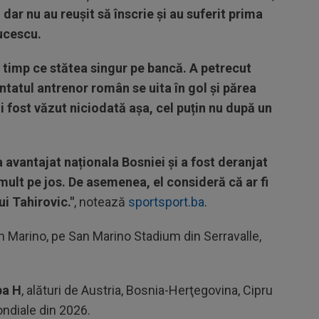
 dar nu au reușit să înscrie și au suferit prima
ucescu.
 timp ce stătea singur pe bancă. A petrecut
ntatul antrenor român se uita în gol și părea
i fost văzut niciodată așa, cel puțin nu după un
 avantajat naționala Bosniei și a fost deranjat
 mult pe jos. De asemenea, el consideră că ar fi
ui Tahirovic."
, notează
sportsport.ba
.
 Marino, pe San Marino Stadium din Serravalle,
a H
, alături de Austria, Bosnia-Herţegovina, Cipru
ondiale din 2026.