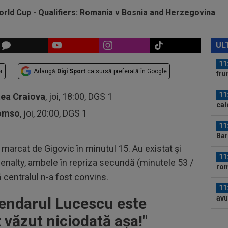
12
exp
11
ști
UL
Uni
11
r
Adaugă
Digi Sport
ca sursă preferată în Google
fru
lin
11
tea Craiova
, joi, 18:00, DGS 1
cal
romso
, joi, 20:00, DGS 1
de.
11
Bar
15.
 marcat de Gigovic în minutul 15. Au existat și
11
enalty, ambele în repriza secundă (minutele 53 /
rom
ă centralul n-a fost convins.
”Ha
11
avu
endarul Lucescu este
lun
 văzut niciodată așa!"
12