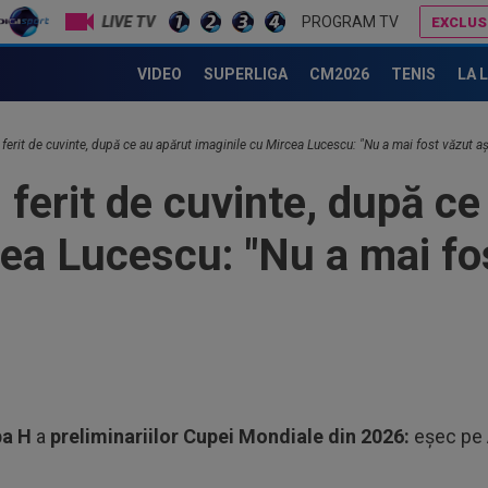
lin
LIVE TV
PROGRAM TV
EXCLUS
11
cal
Gică Craioveanu bagă mâna în foc: "Nicio echipă din România! Nici măcar FCSB"
Ioan Varga ”a explodat”: ”M-am săturat”
de.
VIDEO
SUPERLIGA
CM2026
TENIS
LA 
11
Bar
15.
 ferit de cuvinte, după ce au apărut imaginile cu Mircea Lucescu: "Nu a mai fost văzut aș
11
rom
 ferit de cuvinte, după ce
”Ha
11
cea Lucescu: "Nu a mai fo
avu
lun
12
cu 
12
chi
Ant
12
pa H
a
preliminariilor Cupei Mondiale din 2026:
eșec pe 
să 
un..