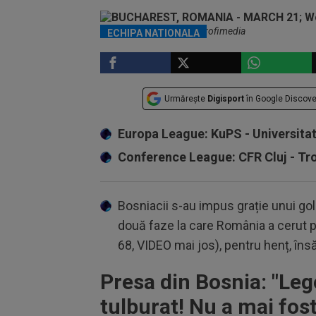
Mircea Lucescu / Foto: Profimedia
ECHIPA NATIONALA
Urmărește
Digisport
în Google Discove
Europa League: KuPS - Universita
Conference League: CFR Cluj - T
Bosniacii s-au impus grație unui gol
două faze la care România a cerut p
68, VIDEO mai jos), pentru henț, îns
Presa din Bosnia: "
Leg
tulburat! Nu a mai fost