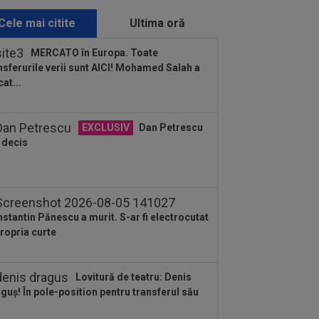
Rodri pentru transferul campionului...
Cele mai citite
Ultima oră
:28
FOTO
Georgina, făcută "grasă"
ar înainte de nunta cu Ronaldo!
MERCATO în Europa. Toate
onela nu a stat...
nsferurile verii sunt AICI! Mohamed Salah a
:24
Un club din SuperLigă, aproape
cat...
dea lovitura! Tratative avansate cu
.
:18
EXCLUSIV
Ioan Varga ”a
EXCLUSIV
Dan Petrescu
lodat”: ”M-am săturat”
 decis
:55
34 de ani: legătura mai puțin
ută dintre Craiova și Kuopio.
versitatea și...
stantin Pănescu a murit. S-ar fi electrocutat
propria curte
Lovitură de teatru: Denis
guș! În pole-position pentru transferul său