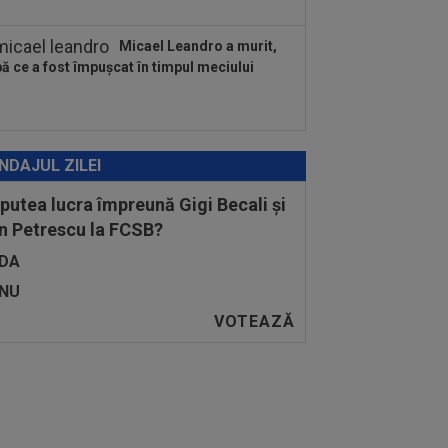
Micael Leandro a murit,
ă ce a fost împușcat în timpul meciului
NDAJUL ZILEI
 putea lucra împreună Gigi Becali și
n Petrescu la FCSB?
DA
NU