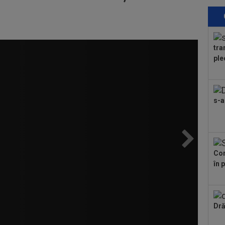
cu 
12
chi
Ant
tra
12
ple
să 
un..
12
exp
s-a
11
ști
Uni
Con
în 
Dră