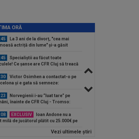
:18
EXCLUSIV
Ioan Varga ”a
lodat”: ”M-am săturat”
:55
34 de ani: legătura mai puțin
ută dintre Craiova și Kuopio.
TIMA ORĂ
versitatea și...
:45
La 3 ani de la divorț, "cea mai
moasă actriță din lume" și-a găsit
iștea
:45
Specialiștii au făcut toate
culele! Ce șanse are CFR Cluj să treacă
..
:30
Victor Osimhen a contactat-o pe
celona și e gata să semneze:
000.000 de...
:23
Norvegienii i-au ”luat tare” pe
âni, înainte de CFR Cluj - Tromso:
otici!”
:08
EXCLUSIV
Ioan Andone nu a
t milă de jucătorul plătit cu 25.000€ pe
ă la FCSB: ”Dă...
Vezi ultimele ştiri
:41
De nicăieri! Barcelona s-a întâlnit