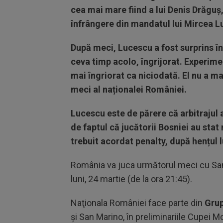
cea mai mare fiind a lui Denis Drăguș,
înfrângere din mandatul lui Mircea L
După meci, Lucescu a fost surprins în
ceva timp acolo, îngrijorat. Experime
mai îngriorat ca niciodată. El nu a ma
meci al naționalei României.
Lucescu este de părere că arbitrajul a
de faptul că jucătorii Bosniei au stat
trebuit acordat penalty, după hențul l
România va juca următorul meci cu San
luni, 24 martie (de la ora 21:45).
Naţionala României face parte din
Grup
şi San Marino, în preliminariile Cupei M