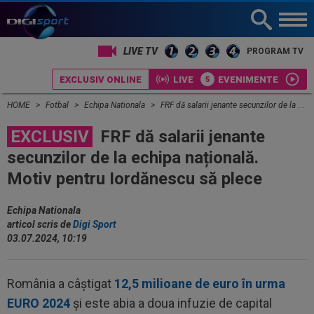
LIVE TV
PROGRAM TV
EXCLUSIV ONLINE
LIVE
EVENIMENTE
HOME
Fotbal
Echipa Nationala
FRF dă salarii jenante secunzilor de la echipa națională. Motiv pentru Iordănescu să plece
EXCLUSIV
FRF dă salarii jenante
secunzilor de la echipa națională.
Motiv pentru Iordănescu să plece
Echipa Nationala
articol scris de
Digi Sport
03.07.2024, 10:19
România a câștigat
12,5 milioane de euro în urma
EURO 2024
și este abia a doua infuzie de capital