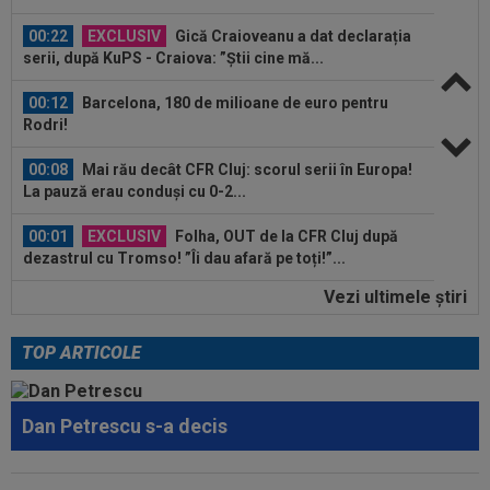
00:22
EXCLUSIV
Gică Craioveanu a dat declarația
serii, după KuPS - Craiova: ”Știi cine mă...
00:12
Barcelona, 180 de milioane de euro pentru
Rodri!
00:08
Mai rău decât CFR Cluj: scorul serii în Europa!
La pauză erau conduși cu 0-2...
00:01
EXCLUSIV
Folha, OUT de la CFR Cluj după
dezastrul cu Tromso! ”Îi dau afară pe toți!”...
Vezi ultimele ştiri
23:52
EXCLUSIV
Gigi Becali: ”Am vândut un jucător
pe 3.000.000 €”
TOP ARTICOLE
00:43
EXCLUSIV
Lovitură de proporții: Ioan Varga,
gata să renunțe la CFR și să preia alt club...
Dan Petrescu s-a decis
00:41
EXCLUSIV
Gigi Becali: ”Hai să-ți spun ce face
Mihai Stoica. E prima oară când o zic”