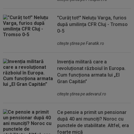
"Curăț tot!" Neluțu Varga, furios
după umilința CFR Cluj - Tromso
0-5
citeşte ştirea pe Fanatik.ro
Invenția militară care a
revoluționat războiul în Europa.
Cum funcționa armata lui „El
Gran Capitán”
citeşte ştirea pe adevarul.ro
Ce pensie a primit un pensionar
după 40 ani munciți? Noroc cu
punctele de stabilitate. Altfel, era
foarte mică