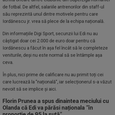
de fotbal. De altfel, salariile antrenorilor din staff-ul
său reprezintă unul dintre motivele pentru care
Iordănescu jr. vrea să plece de la echipa națională.
Din informațiile Digi Sport, secunzii lui Edi nu au
câștigat doar cei 2.000 de euro doar pentru că
Iordănescu a făcut în așa fel încât să le completeze
veniturile, deși nu este normal să se întâmple așa
ceva.
În plus, nici prime de calificare nu au primit toți cei
care lucrează la ”națională”, iar selecționerul s-a văzut
nevoit să se implice și aici.
Florin Prunea a spus dinaintea meciului cu
Olanda că Edi va părăsi naționala ”în
proporție de 95 la sută”