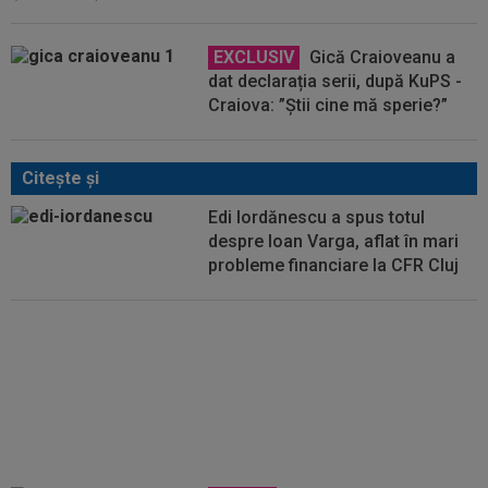
EXCLUSIV
Gică Craioveanu a
dat declarația serii, după KuPS -
Craiova: ”Știi cine mă sperie?”
Citeşte şi
Edi Iordănescu a spus totul
despre Ioan Varga, aflat în mari
probleme financiare la CFR Cluj
Edi Iordănescu, după ce a aflat
pe cine a transferat Rapid: ”Unul
dintre cei mai buni din România”