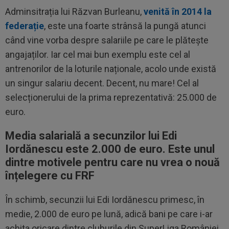
Adminsitrația lui Răzvan Burleanu,
venită în 2014 la
federație
, este una foarte strânsă la pungă atunci
când vine vorba despre salariile pe care le plătește
angajaților. Iar cel mai bun exemplu este cel al
antrenorilor de la loturile naționale, acolo unde există
un singur salariu decent. Decent, nu mare! Cel al
selecționerului de la prima reprezentativă: 25.000 de
euro.
Media salarială a secunzilor lui Edi
Iordănescu este 2.000 de euro. Este unul
dintre motivele pentru care nu vrea o nouă
înțelegere cu FRF
În schimb, secunzii lui Edi Iordănescu primesc, în
medie, 2.000 de euro pe lună, adică bani pe care i-ar
achita oricare dintre cluburile din SuperLiga României