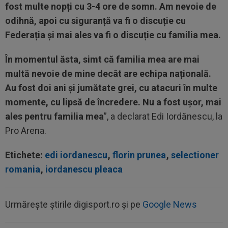
fost multe nopți cu 3-4 ore de somn. Am nevoie de
odihnă, apoi cu siguranță va fi o discuție cu
Federația și mai ales va fi o discuție cu familia mea.
În momentul ăsta, simt că familia mea are mai
multă nevoie de mine decât are echipa națională.
Au fost doi ani și jumătate grei, cu atacuri în multe
momente, cu lipsă de încredere. Nu a fost ușor, mai
ales pentru familia mea
”, a declarat Edi Iordănescu, la
Pro Arena.
Etichete:
edi iordanescu
,
florin prunea
,
selectioner
romania
,
iordanescu pleaca
Urmărește știrile digisport.ro și pe
Google News
00:22
EXCLUSIV
Gică Craioveanu a dat declarația