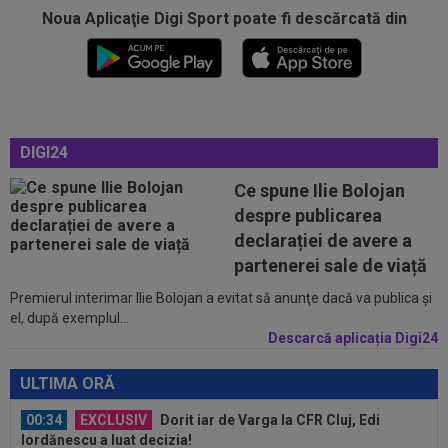
serii, după KuPS - Craiova: ”Știi cine mă...
Noua Aplicaţie Digi Sport poate fi descărcată din
00:12
Barcelona, 180 de milioane de euro pentru
Rodri!
00:08
Mai rău decât CFR Cluj: scorul serii în Europa!
La pauză erau conduși cu 0-2...
DIGI24
00:01
EXCLUSIV
Folha, OUT de la CFR Cluj după
Ce spune Ilie Bolojan
dezastrul cu Tromso! ”Îi dau afară pe toți!”...
despre publicarea
23:52
EXCLUSIV
Gigi Becali: ”Am vândut un jucător
declarației de avere a
pe 3.000.000 €”
partenerei sale de viață
Premierul interimar Ilie Bolojan a evitat să anunţe dacă va publica şi
00:43
EXCLUSIV
Lovitură de proporții: Ioan Varga,
el, după exemplul...
gata să renunțe la CFR și să preia alt club...
Descarcă aplicația Digi24
00:41
EXCLUSIV
Gigi Becali: ”Hai să-ți spun ce face
Mihai Stoica. E prima oară când o zic”
ULTIMA ORĂ
00:34
EXCLUSIV
Dorit iar de Varga la CFR Cluj, Edi
Iordănescu a luat decizia!