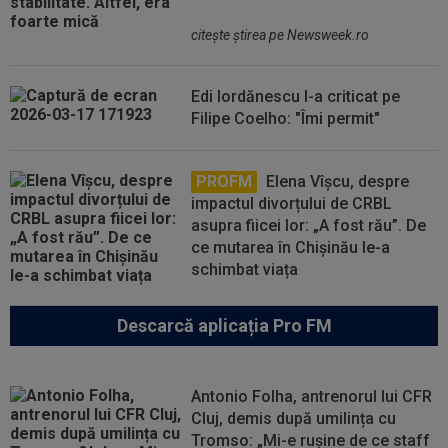
citeşte ştirea pe Newsweek.ro
Edi Iordănescu l-a criticat pe
Filipe Coelho: "Îmi permit"
PROFM
Elena Vîșcu, despre
impactul divorțului de CRBL
asupra fiicei lor: „A fost rău”. De
ce mutarea în Chișinău le-a
schimbat viața
Descarcă aplicația Pro FM
Antonio Folha, antrenorul lui CFR
Cluj, demis după umilința cu
Tromso: „Mi-e rușine de ce staff