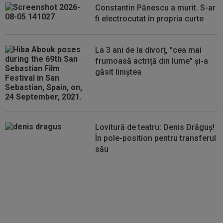
00:34
EXCLUSIV
Dorit iar de Varga la CFR Cluj, Edi
Constantin Pănescu a murit. S-ar
Iordănescu a luat decizia!
fi electrocutat în propria curte
00:22
EXCLUSIV
Gică Craioveanu a dat declarația
serii, după KuPS - Craiova: ”Știi cine mă...
La 3 ani de la divorț, "cea mai
frumoasă actriță din lume" și-a
00:12
Barcelona, 180 de milioane de euro pentru
găsit liniștea
Rodri!
Lovitură de teatru: Denis Drăguș!
În pole-position pentru transferul
său
Micael Leandro a murit, după ce
a fost împușcat în timpul
meciului