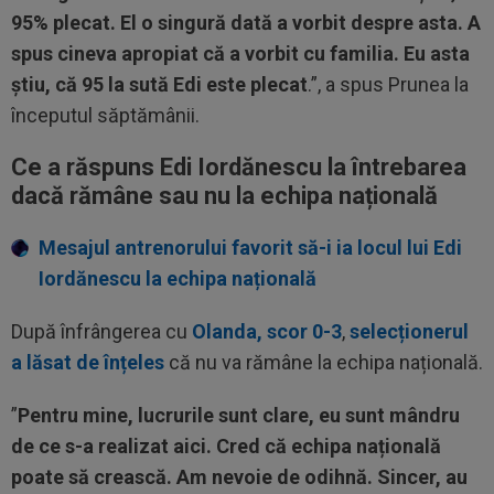
95% plecat. El o singură dată a vorbit despre asta. A
spus cineva apropiat că a vorbit cu familia. Eu asta
știu, că 95 la sută Edi este plecat
.”, a spus Prunea la
începutul săptămânii.
Ce a răspuns Edi Iordănescu la întrebarea
dacă rămâne sau nu la echipa națională
Mesajul antrenorului favorit să-i ia locul lui Edi
Iordănescu la echipa națională
După înfrângerea cu
Olanda, scor 0-3
,
selecționerul
a lăsat de înțeles
că nu va rămâne la echipa națională.
”
Pentru mine, lucrurile sunt clare, eu sunt mândru
de ce s-a realizat aici. Cred că echipa națională
poate să crească. Am nevoie de odihnă. Sincer, au