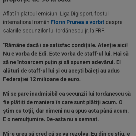
Aflat în platoul emisiuni Liga Digisport, fostul
internațional român
Florin Prunea a vorbit
despre
salariile secunzilor lui Iordănescu jr. la FRF.
”
Rămâne dacă i se satisfac condițiile. Atenție aici!
Nu e vorba de Edi. Este vorba de staff-ul lui. Hai să
să ne întoarcem puțin și să spunem adevărul. El
alături de staff-ul lui și cu acești băieți au adus
Federației 12 milioane de euro.
Mi se pare inadmisibil ca secunzii lui Iordănescu să
fie plătiți de maniera în care sunt plătiți acum. O
știm cu toții, dar nimeni nu a spus asta până acum.
E o nemulțumire. De-asta nu a semnat.
Mi-e greu să cred că se va rezolva. Eu din ce știu, e