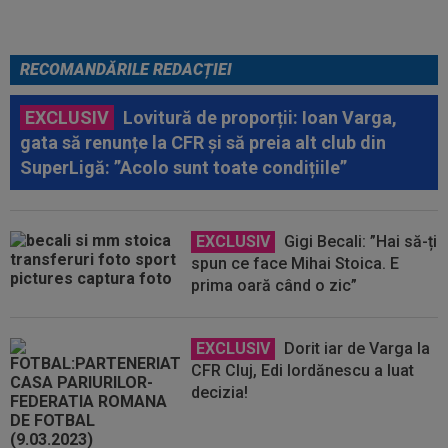
RECOMANDĂRILE REDACȚIEI
EXCLUSIV
Lovitură de proporții: Ioan Varga,
gata să renunțe la CFR și să preia alt club din
SuperLigă: ”Acolo sunt toate condițiile”
EXCLUSIV
Gigi Becali: ”Hai să-ți
spun ce face Mihai Stoica. E
prima oară când o zic”
EXCLUSIV
Dorit iar de Varga la
CFR Cluj, Edi Iordănescu a luat
decizia!