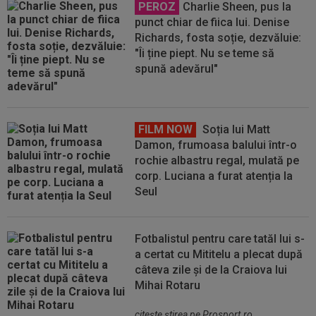
PEROZ
Charlie Sheen, pus la
punct chiar de fiica lui. Denise
Richards, fosta soție, dezvăluie:
"Îi ține piept. Nu se teme să
spună adevărul"
FILM NOW
Soția lui Matt
Damon, frumoasa balului într-o
rochie albastru regal, mulată pe
corp. Luciana a furat atenția la
Seul
Fotbalistul pentru care tatăl lui s-
a certat cu Mititelu a plecat după
câteva zile și de la Craiova lui
Mihai Rotaru
citeşte ştirea pe Prosport.ro