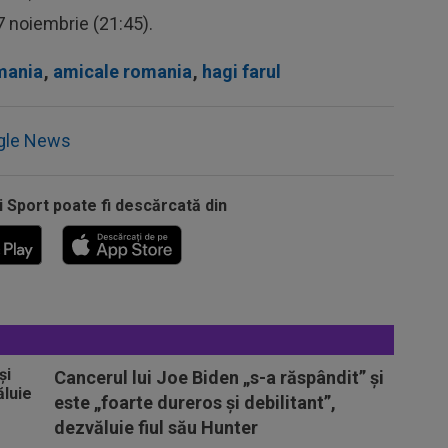
17 noiembrie (21:45).
mania
,
amicale romania
,
hagi farul
gle News
i Sport poate fi descărcată din
Cancerul lui Joe Biden „s-a răspândit” şi
este „foarte dureros și debilitant”,
dezvăluie fiul său Hunter