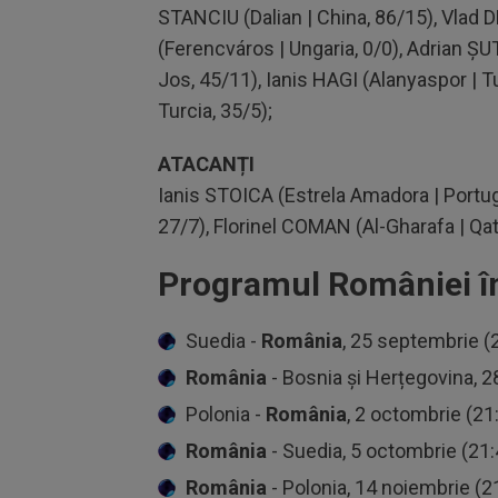
STANCIU (Dalian | China, 86/15), Vlad
(Ferencváros | Ungaria, 0/0), Adrian ȘU
Jos, 45/11), Ianis HAGI (Alanyaspor | T
Turcia, 35/5);
ATACANȚI
Ianis STOICA (Estrela Amadora | Portug
27/7), Florinel COMAN (Al-Gharafa | Qa
Programul României în
Suedia -
România
, 25 septembrie (
România
- Bosnia și Herțegovina, 
Polonia -
România
, 2 octombrie (21
România
- Suedia, 5 octombrie (21:
România
- Polonia, 14 noiembrie (2