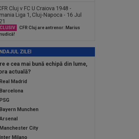
CLUSIV
CFR Cluj are antrenor: Marius
mudică!
NDAJUL ZILEI
re e cea mai bună echipă din lume,
 ora actuală?
Real Madrid
Barcelona
PSG
Bayern Munchen
Arsenal
Manchester City
Inter Milano