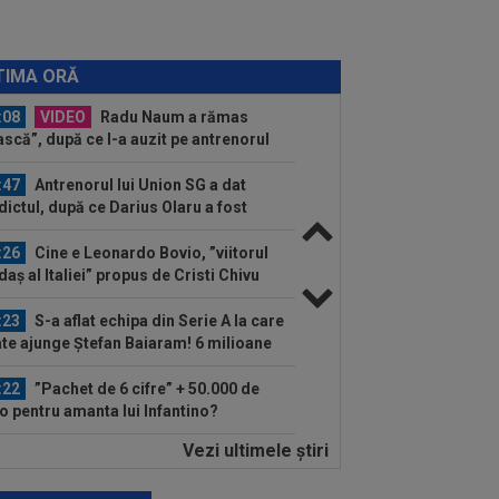
Curtea de Argeș, după 6-2, 6-1 cu
nnicola Misasi
:10
OFICIAL
Surpriză! Jucătorul
it de Gigi Becali, care ”poate juca la
TIMA ORĂ
ce echipă din...
:08
VIDEO
Radu Naum a rămas
scă”, după ce l-a auzit pe antrenorul
la FC Voluntari...
:47
Antrenorul lui Union SG a dat
dictul, după ce Darius Olaru a fost
ervă și...
:26
Cine e Leonardo Bovio, ”viitorul
daș al Italiei” propus de Cristi Chivu
.
:23
S-a aflat echipa din Serie A la care
te ajunge Ștefan Baiaram! 6 milioane
..
:22
”Pachet de 6 cifre” + 50.000 de
o pentru amanta lui Infantino?
unicat...
Vezi ultimele ştiri
:01
Giovanni Becali a rămas
terzis” când a aflat ce i-a spus MM