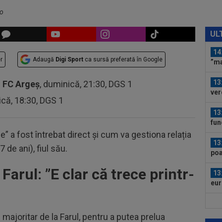
la 
Gia
ro
14
dor
UL
ori
14
r
Adaugă
Digi Sport
ca sursă preferată în Google
”ma
de 
13
-
FC Argeș
, duminică, 21:30, DGS 1
ver
ică, 18:30, DGS 1
rez
13
fun
la..
e” a fost întrebat direct și cum va gestiona relația
13
7 de ani), fiul său.
poa
de.
Farul: ”
E clar că trece printr-
13
eur
Com
13
”in
majoritar de la Farul, pentru a putea prelua