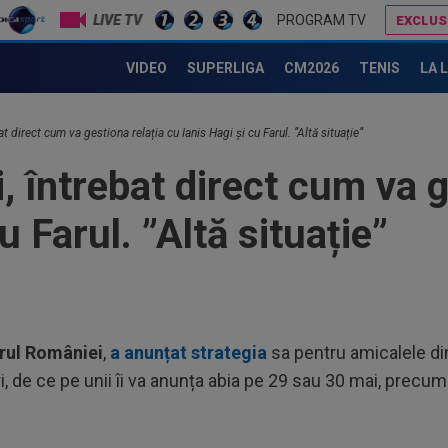
LIVE TV
PROGRAM TV
EXCLUS
u merit ce mi-au făcut!"
VIDEO
SUPERLIGA
CM2026
TENIS
LA 
13
at direct cum va gestiona relația cu Ianis Hagi și cu Farul. ”Altă situație”
poa
de.
 întrebat direct cum va g
13
eur
u Farul. ”Altă situație”
Com
13
”in
Sto
12
21:
la..
rul României
,
a anunțat strategia
sa pentru amicalele din
12
i, de ce pe unii îi va anunța abia pe 29 sau 30 mai, prec
des
Ung
14