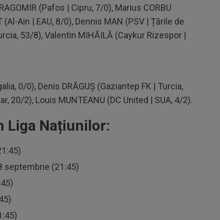
 DRAGOMIR (Pafos | Cipru, 7/0), Marius CORBU
T (Al-Ain | EAU, 8/0), Dennis MAN (PSV | Țările de
urcia, 53/8), Valentin MIHĂILĂ (Caykur Rizespor |
alia, 0/0), Denis DRĂGUȘ (Gaziantep FK | Turcia,
tar, 20/2), Louis MUNTEANU (DC United | SUA, 4/2).
 Liga Națiunilor:
21:45)
28 septembrie (21:45)
:45)
45)
1:45)