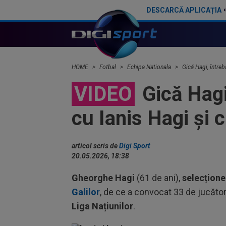
DESCARCĂ APLICAȚIA
Hagi a fost prezent la FCSB - Auda și s-a enervat imediat. Ce l-a nemulțumit pe selecționer
La șapte luni după ce l-a detronat pe Gică Hagi, Mauro Icardi a răbufnit: "N
HOME
Fotbal
Echipa Nationala
Gică Hagi, întreb
VIDEO
Gică Hagi,
cu Ianis Hagi și c
articol scris de
Digi Sport
20.05.2026, 18:38
Gheorghe Hagi
(61 de ani),
selecțione
Galilor
, de ce a convocat 33 de jucător
Liga Națiunilor
.