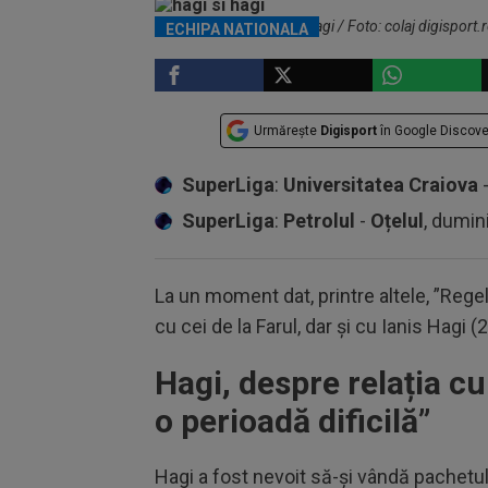
Gheorghe Hagi și Ianis Hagi / Foto: colaj digisport.
ECHIPA NATIONALA
Urmărește
Digisport
în Google Discove
SuperLiga
:
Universitatea Craiova
SuperLiga
:
Petrolul
-
Oțelul
, dumin
La un moment dat, printre altele, ”Regel
cu cei de la Farul, dar și cu Ianis Hagi (2
Hagi, despre relația cu 
o perioadă dificilă”
Hagi a fost nevoit să-și vândă pachetul 