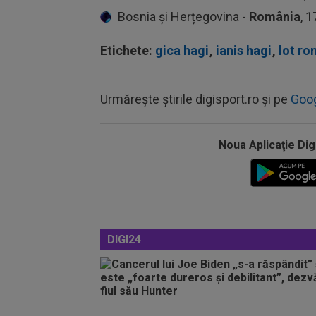
Bosnia și Herțegovina -
România
, 
Etichete:
gica hagi
,
ianis hagi
,
lot ro
Urmărește știrile digisport.ro și pe
Goo
Noua Aplicaţie Dig
DIGI24