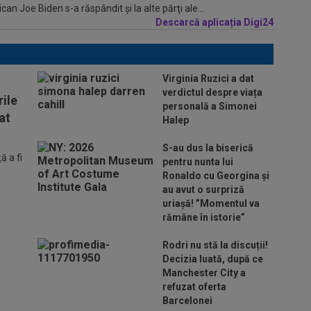
n Joe Biden s-a răspândit şi la alte părţi ale...
Descarcă aplicația Digi24
Virginia Ruzici a dat
verdictul despre viața
ile
personală a Simonei
at
Halep
S-au dus la biserică
 a fi
pentru nunta lui
Ronaldo cu Georgina și
au avut o surpriză
uriașă! ”Momentul va
rămâne în istorie”
Rodri nu stă la discuții!
Decizia luată, după ce
Manchester City a
refuzat oferta
Barcelonei