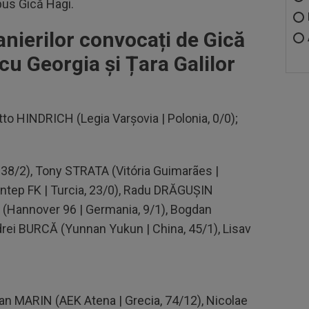
pus Gică Hagi.
anierilor convocați de Gică
cu Georgia și Țara Galilor
Otto HINDRICH (Legia Varșovia | Polonia, 0/0);
 38/2), Tony STRATA (Vitória Guimarães |
antep FK | Turcia, 23/0), Radu DRĂGUȘIN
ȚĂ (Hannover 96 | Germania, 9/1), Bogdan
rei BURCĂ (Yunnan Yukun | China, 45/1), Lisav
van MARIN (AEK Atena | Grecia, 74/12), Nicolae