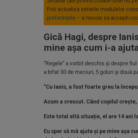
Setarile tale privind cookie-urile nu p
Poti actualiza setarile modulelor coo
preferințele
– e nevoie sa accepti coo
Gică Hagi, despre Ianis
mine așa cum i-a ajutat
”Regele” a vorbit deschis și despre fiul 
a bifat 30 de meciuri, 5 goluri și două
”Cu Ianis, a fost foarte greu la începu
Acum a crescut. Când copilul crește,
Este total altă situație, el are 14 ani 
Eu sper să mă ajute și pe mine așa cum