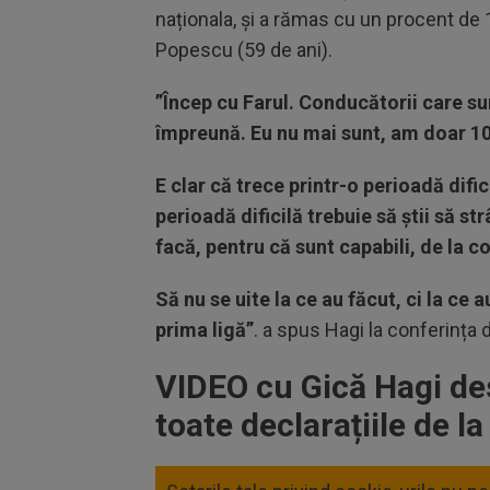
naționala, și a rămas cu un procent de
Popescu (59 de ani).
”Încep cu Farul. Conducătorii care su
împreună. Eu nu mai sunt, am doar 1
E clar că trece printr-o perioadă dific
perioadă dificilă trebuie să știi să st
facă, pentru că sunt capabili, de la co
Să nu se uite la ce au făcut, ci la ce 
prima ligă”
. a spus Hagi la conferința 
VIDEO cu Gică Hagi desp
toate declarațiile de l