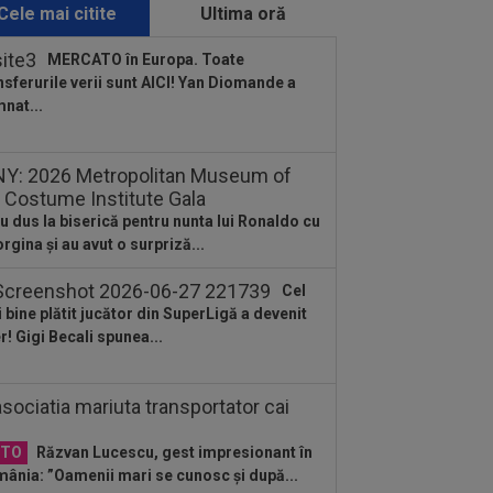
ica lui Gigi...
Cele mai citite
Ultima oră
:48
Sepsi - FCSB | LIVE VIDEO, luni,
30, DGS 1. Roș-albaștrii, ”ca acasă”
MERCATO în Europa. Toate
.
nsferurile verii sunt AICI! Yan Diomande a
:43
Ce a spus Federico Valverde
nat...
pre Jose Mourinho, după meciul din
aria
:14
VIDEO
Rareș Pieleanu, campion
Curtea de Argeș, după 6-2, 6-1 cu
nnicola Misasi
u dus la biserică pentru nunta lui Ronaldo cu
:10
OFICIAL
Surpriză! Jucătorul
rgina și au avut o surpriză...
it de Gigi Becali, care ”poate juca la
ce echipă din...
Cel
:08
VIDEO
Radu Naum a rămas
 bine plătit jucător din SuperLigă a devenit
scă”, după ce l-a auzit pe antrenorul
er! Gigi Becali spunea...
la FC Voluntari...
:47
Antrenorul lui Union SG a dat
dictul, după ce Darius Olaru a fost
ervă și...
:26
Cine e Leonardo Bovio, ”viitorul
daș al Italiei” propus de Cristi Chivu
OTO
Răzvan Lucescu, gest impresionant în
.
ânia: ”Oamenii mari se cunosc și după...