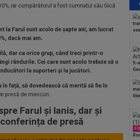
Sto
 10%, iar cumpărătorul a fost cumnatul său Gică
12
21:
la..
tra
12
nt la Farul sunt acolo de șapte ani, am lucrat
sem
des
0%, dacă mai am.
Ung
14
la 
ilă, dar ca orice grup, când treci printr-o
Gia
rângi rândurile. Cei care sunt acolo trebuie să o
S-a
14
Geo
nducători la suporteri și la jucători.
dor
ori
14
au în față, să dovedească că merită să fie în
mai
”ma
de presă de miercuri.
lib
de 
13
re Farul și Ianis, dar și
ver
rez
a conferința de presă
13
fun
F
la..
Rom