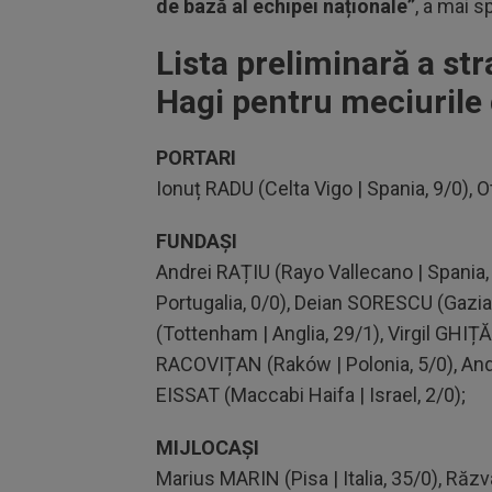
de bază al echipei naționale”
, a mai s
Lista preliminară a str
Hagi pentru meciurile 
PORTARI
Ionuț RADU (Celta Vigo | Spania, 9/0), 
FUNDAȘI
Andrei RAȚIU (Rayo Vallecano | Spania,
Portugalia, 0/0), Deian SORESCU (Gazi
(Tottenham | Anglia, 29/1), Virgil GHI
RACOVIȚAN (Raków | Polonia, 5/0), And
EISSAT (Maccabi Haifa | Israel, 2/0);
MIJLOCAȘI
Marius MARIN (Pisa | Italia, 35/0), Răz