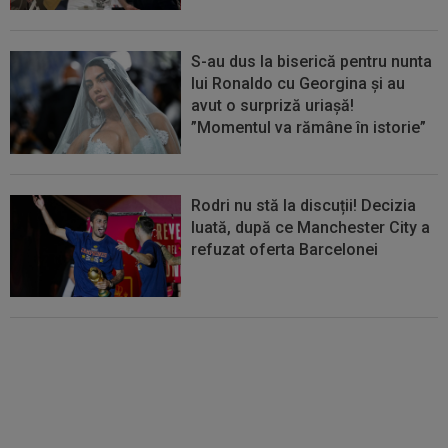
S-au dus la biserică pentru nunta
lui Ronaldo cu Georgina și au
avut o surpriză uriașă!
”Momentul va rămâne în istorie”
Rodri nu stă la discuții! Decizia
luată, după ce Manchester City a
refuzat oferta Barcelonei
Cel mai bine plătit jucător din
SuperLigă a devenit liber! Gigi
Becali spunea: ”Pregătesc o
bombă! Bani mulți”