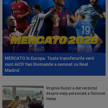
11:04
Noul portar de la Dinamo i-a atras atenția unei
actrițe din România: ”Am fost...
10:36
Pe loc! Jose Mourinho a spus-o direct, după
ce a văzut ce a decis Vinicius...
10:36
EXCLUSIV
Gigi Becali a luat decizia, după ce
l-a schimbat la pauza meciului FCSB - Farul...
10:19
FOTO
Nicolae Stanciu, idol în China! Fanii lui
Dalian Yingbo aproape l-au lăsat fără...
MERCATO în Europa. Toate transferurile verii
sunt AICI! Yan Diomande a semnat cu Real
Madrid
Virginia Ruzici a dat verdictul
despre viața personală a Simonei
Halep