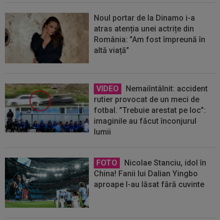
Noul portar de la Dinamo i-a
atras atenția unei actrițe din
România: ”Am fost împreună în
altă viață”
VIDEO
Nemaiîntâlnit: accident
rutier provocat de un meci de
fotbal. ”Trebuie arestat pe loc”:
imaginile au făcut înconjurul
lumii
FOTO
Nicolae Stanciu, idol în
China! Fanii lui Dalian Yingbo
aproape l-au lăsat fără cuvinte