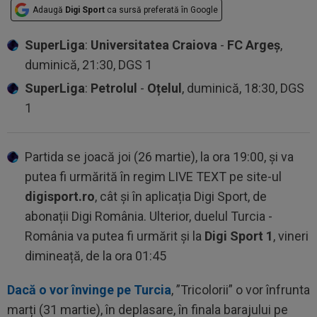
Adaugă
Digi Sport
ca sursă preferată în Google
SuperLiga
:
Universitatea Craiova
-
FC Argeș
,
duminică, 21:30, DGS 1
SuperLiga
:
Petrolul
-
Oțelul
, duminică, 18:30, DGS
1
Partida se joacă joi (26 martie), la ora 19:00, și va
putea fi urmărită în regim LIVE TEXT pe site-ul
digisport.ro
, cât și în aplicația Digi Sport, de
abonații Digi România. Ulterior, duelul Turcia -
România va putea fi urmărit și la
Digi Sport 1
, vineri
dimineață, de la ora 01:45
Dacă o vor învinge pe Turcia
, ”Tricolorii” o vor înfrunta
marți (31 martie), în deplasare, în finala barajului pe