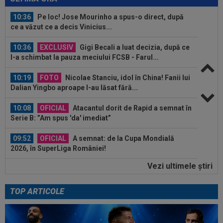
10:36
Pe loc! Jose Mourinho a spus-o direct, după
ce a văzut ce a decis Vinicius...
10:36
EXCLUSIV
Gigi Becali a luat decizia, după ce
l-a schimbat la pauza meciului FCSB - Farul...
10:19
FOTO
Nicolae Stanciu, idol în China! Fanii lui
Dalian Yingbo aproape l-au lăsat fără...
10:08
OFICIAL
Atacantul dorit de Rapid a semnat în
Serie B: ”Am spus 'da' imediat”
09:52
OFICIAL
A semnat: de la Cupa Mondială
2026, în SuperLiga României!
Vezi ultimele ştiri
09:48
Giovanni Becali l-a propus pe Ștefan Baiaram în
Serie A
TOP ARTICOLE
11:10
VIDEO
Nemaiîntâlnit: accident rutier
provocat de un meci de fotbal. ”Trebuie arestat...