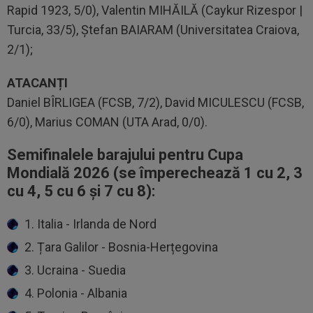
Rapid 1923, 5/0), Valentin MIHĂILĂ (Caykur Rizespor |
Turcia, 33/5), Ștefan BAIARAM (Universitatea Craiova,
2/1);
ATACANȚI
Daniel BÎRLIGEA (FCSB, 7/2), David MICULESCU (FCSB,
6/0), Marius COMAN (UTA Arad, 0/0).
Semifinalele barajului pentru Cupa
Mondială 2026 (se împerechează 1 cu 2, 3
cu 4, 5 cu 6 și 7 cu 8):
1. Italia - Irlanda de Nord
2. Țara Galilor - Bosnia-Herțegovina
3. Ucraina - Suedia
4. Polonia - Albania