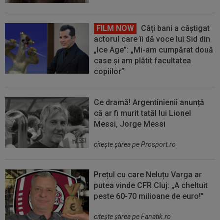
FILM NOW
Câți bani a câștigat
actorul care îi dă voce lui Sid din
„Ice Age”: „Mi-am cumpărat două
case și am plătit facultatea
copiilor”
Ce dramă! Argentinienii anunță
că ar fi murit tatăl lui Lionel
Messi, Jorge Messi
citeşte ştirea pe Prosport.ro
Prețul cu care Neluțu Varga ar
putea vinde CFR Cluj: „A cheltuit
peste 60-70 milioane de euro!"
citeşte ştirea pe Fanatik.ro