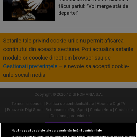
făcut pariul: ”Voi merge atât de
departe!”
Setarile tale privind cookie-urile nu permit afisarea
continutul din aceasta sectiune. Poti actualiza setarile
modulelor coookie direct din browser sau de
Gestionați preferințele
– e nevoie sa accepti cookie-
urile social media
Copyright © 2026 / DIGI ROMANIA S.A.
Termeni si conditii
Politica de confidentialitate
Abonare Digi TV
Frecvente Digi Sport
Retransmisie Digi Sport
Contact/Info
Codul etic
Gestionați preferințele
Versiune desktop
Nouă ne pasă ca datele tale personale să rămână confidențiale
Noi și partenerii noștri
30
stocăm și/sau accesăm informații pe dispozitivul dvs., precum identificatorii cookie unici pentru prelucrarea