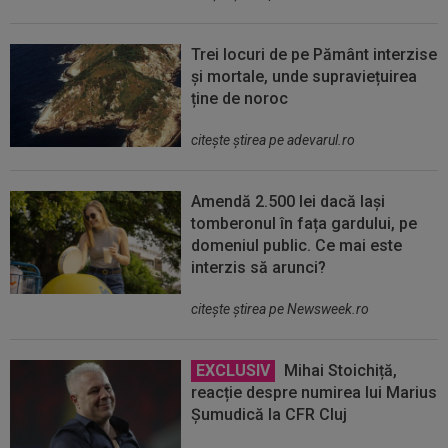
Trei locuri de pe Pământ interzise
și mortale, unde supraviețuirea
ține de noroc
citeşte ştirea pe adevarul.ro
Amendă 2.500 lei dacă lași
tomberonul în fața gardului, pe
domeniul public. Ce mai este
interzis să arunci?
citeşte ştirea pe Newsweek.ro
EXCLUSIV
Mihai Stoichiță,
reacție despre numirea lui Marius
Șumudică la CFR Cluj