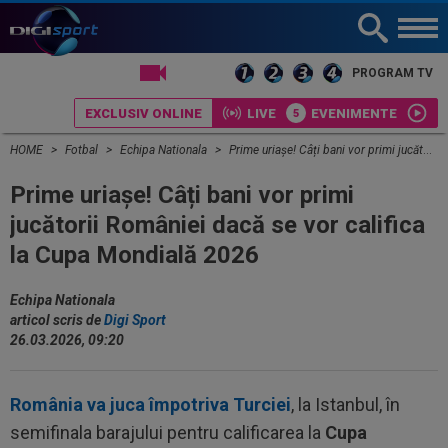
LIVE TV
PROGRAM TV
EXCLUSIV ONLINE
LIVE
EVENIMENTE
HOME
Fotbal
Echipa Nationala
Prime uriașe! Câți bani vor primi jucătorii României dacă se vor califica la Cupa Mondială 2026
Prime uriașe! Câți bani vor primi
jucătorii României dacă se vor califica
la Cupa Mondială 2026
Echipa Nationala
articol scris de
Digi Sport
26.03.2026, 09:20
România va juca împotriva Turciei
, la Istanbul, în
semifinala barajului pentru calificarea la
Cupa