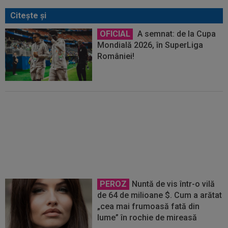
Citeşte şi
OFICIAL
A semnat: de la Cupa
Mondială 2026, în SuperLiga
României!
AUR la Paris! Cătălin Preda este
campion european
PEROZ
Nuntă de vis într-o vilă
de 64 de milioane $. Cum a arătat
„cea mai frumoasă fată din
lume” în rochie de mireasă