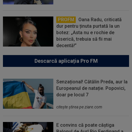
PROFM
Oana Radu, criticată
dur pentru ținuta purtată la un
botez: „Asta nu e rochie de
biserică, trebuia să fii mai
decentă!”
Descarcă aplicația Pro FM
Senzațional! Cătălin Preda, aur la
Europeanul de natație. Popovici,
doar pe locul 7
citeşte ştirea pe ziare.com
E convins că poate câștiga
Balonul de Aur! Rio Ferdinand a