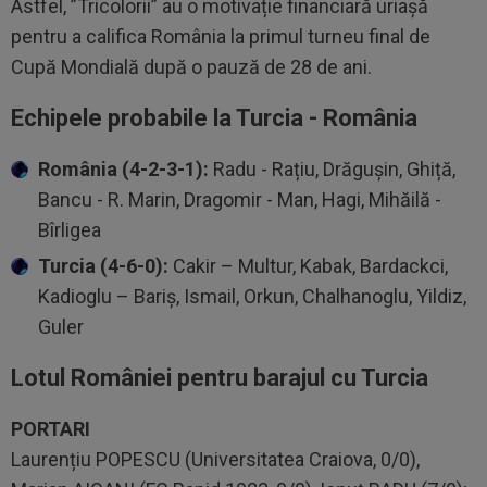
Astfel, ”Tricolorii” au o motivație financiară uriașă
pentru a califica România la primul turneu final de
Cupă Mondială după o pauză de 28 de ani.
Echipele probabile la Turcia - România
România (4-2-3-1):
Radu - Rațiu, Drăgușin, Ghiță,
Bancu - R. Marin, Dragomir - Man, Hagi, Mihăilă -
Bîrligea
Turcia (4-6-0):
Cakir – Multur, Kabak, Bardackci,
Kadioglu – Bariş, Ismail, Orkun, Chalhanoglu, Yildiz,
Guler
Lotul României pentru barajul cu Turcia
PORTARI
Laurențiu POPESCU (Universitatea Craiova, 0/0),