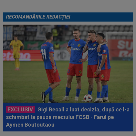
RECOMANDĂRILE REDACȚIEI
EXCLUSIV
Gigi Becali a luat decizia, după ce l-a
schimbat la pauza meciului FCSB - Farul pe
Aymen Boutoutaou