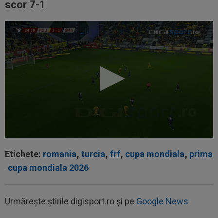
scor 7-1
Etichete:
romania
,
turcia
,
frf
,
cupa mondiala
,
prima
,
cupa mondiala 2026
Urmărește știrile digisport.ro și pe
Google News