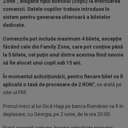
Zone”, alegând tipul biletului (copil) la efectuarea
comenzii. Datele copiilor trebuie introduse în
sistem pentru generarea ulterioară a biletelor
dedicate.
Comenzile pot include maximum 4 bilete, excepție
făcând cele din Family Zone, care pot conține până
la 5 bilete, cel puțin unul dintre acestea fiind nevoie
să fie alocat unui copil sub 15 ani.
În momentul achiziționării, pentru fiecare bilet va fi
aplicată o taxă de procesare de 2 RON"
, se arată pe
site-ul FRF.
Primul meci al lui Gică Hagi pe banca României va fi în
deplasare, cu Georgia, pe 2 iunie, de la ora 20:00.
După această acțiune, începe adevărata misiune: