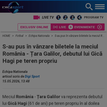
LIVE TV
PROGRAM TV
EXCLUSIV ONLINE
LIVE
EVENIMENTE
HOME
Fotbal
Echipa Nationala
S-au pus în vânzare biletele la meciul România - Țara Galilor, debutul lui Gică Hagi pe teren propriu
S-au pus în vânzare biletele la meciul
România - Țara Galilor, debutul lui Gică
Hagi pe teren propriu
Echipa Nationala
articol scris de
Digi Sport
15.05.2026, 13:48
Meciul
România
-
Țara Galilor
va reprezenta debutul
lui
Gică Hagi
(61 de ani) pe teren propriu în al doilea