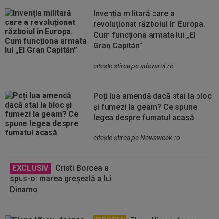
Invenția militară care a
revoluționat războiul în Europa.
Cum funcționa armata lui „El
Gran Capitán”
citeşte ştirea pe adevarul.ro
Poți lua amendă dacă stai la bloc
și fumezi la geam? Ce spune
legea despre fumatul acasă
citeşte ştirea pe Newsweek.ro
EXCLUSIV
Cristi Borcea a
spus-o: marea greșeală a lui
Dinamo