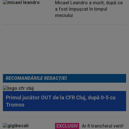
Micael Leandro a murit, după ce
a fost împușcat în timpul
meciului
Se încheie "telenovela" verii!
Julian Alvarez a ales
RECOMANDĂRILE REDACȚIEI
Primul jucător OUT de la CFR Cluj, după 0-5 cu
Tromso
EXCLUSIV
Ar fi transferul verii!