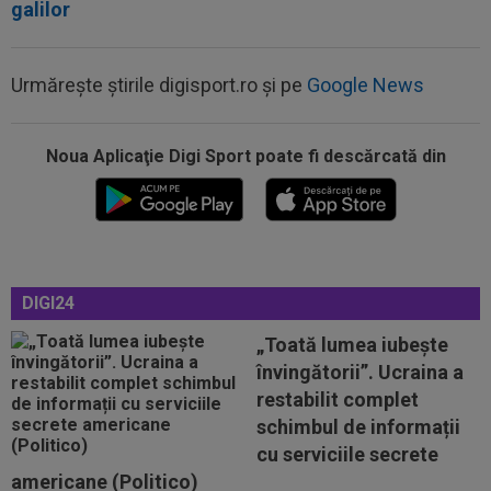
galilor
Urmărește știrile digisport.ro și pe
Google News
Noua Aplicaţie Digi Sport poate fi descărcată din
08:19
Primul jucător OUT de la CFR Cluj, după 0-5 cu
Tromso
08:13
După ce au refuzat să cânte imnul naţional şi au
fugit din ţară, "trădătoarele"...
DIGI24
07:55
Gata: Rodri și-a dat acordul pentru transfer!
Agentul său a ”rupt” tăcerea
„Toată lumea iubește
învingătorii”. Ucraina a
07:47
EXCLUSIV
Ar fi transferul verii! Ilie
restabilit complet
Dumitrescu i-a spus lui Gigi Becali pe cine să ia...
schimbul de informații
07:24
”Au schimbat contractul”! Decizia luată de Real
cu serviciile secrete
Madrid pentru transferul lui...
americane (Politico)