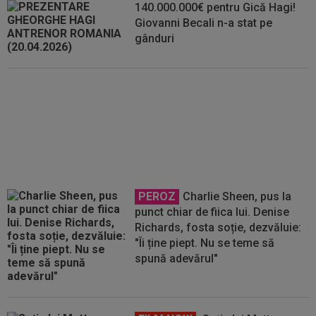
140.000.000€ pentru Gică Hagi!
Giovanni Becali n-a stat pe
gânduri
Gică Hagi a reacționat, după ce
marele Franco Baresi a murit
PEROZ
Charlie Sheen, pus la
punct chiar de fiica lui. Denise
Richards, fosta soție, dezvăluie:
"Îi ține piept. Nu se teme să
spună adevărul"