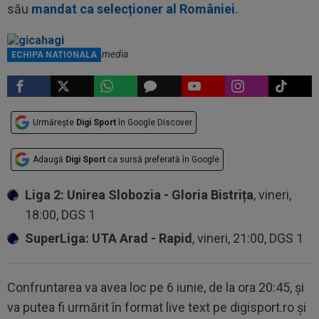
său
mandat ca selecționer al României
.
Gică Hagi / Foto: Profimedia
ECHIPA NATIONALA
Urmărește
Digi Sport
în Google Discover
Adaugă
Digi Sport
ca sursă preferată în Google
Liga 2: Unirea Slobozia - Gloria Bistrița
, vineri,
18:00, DGS 1
SuperLiga: UTA Arad - Rapid
, vineri, 21:00, DGS 1
Confruntarea va avea loc pe 6 iunie, de la ora 20:45, și
va putea fi urmărit în format live text pe digisport.ro și