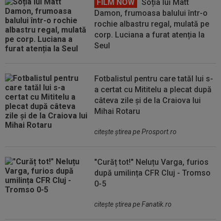
FILM NOW
Soția lui Matt
Damon, frumoasa balului într-o
rochie albastru regal, mulată pe
corp. Luciana a furat atenția la
Seul
Fotbalistul pentru care tatăl lui s-
a certat cu Mititelu a plecat după
câteva zile și de la Craiova lui
Mihai Rotaru
citeşte ştirea pe Prosport.ro
"Curăț tot!" Neluțu Varga, furios
după umilința CFR Cluj - Tromso
0-5
citeşte ştirea pe Fanatik.ro