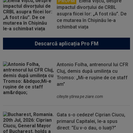
PROFM
Elena Vîșcu, despre
impactul divorțului de CRBL
asupra fiicei lor: „A fost rău”. De
ce mutarea în Chișinău le-a
schimbat viața
Descarcă aplicația Pro FM
Antonio Folha, antrenorul lui CFR
Cluj, demis după umilința cu
Tromso: „Mi-e rușine de ce staff
am”
citeşte ştirea pe ziare.com
Gata s-o cedeze! Ciprian Ciucu,
primarul Capitalei, le-a spus
direct: ”Eu v-o dau, o luați?”