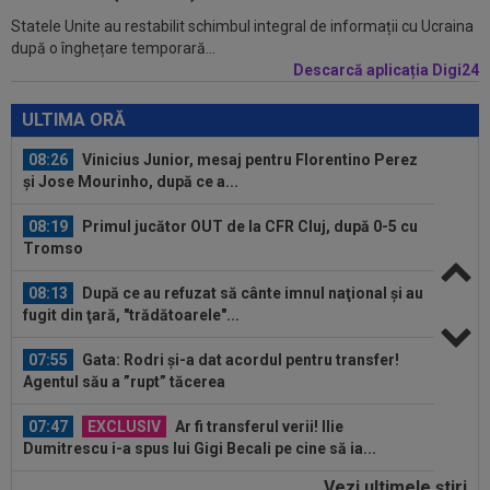
Statele Unite au restabilit schimbul integral de informații cu Ucraina
08:30
UTA - Rapid, LIVE VIDEO, vineri, 21:00, în direct
după o înghețare temporară...
la Digi Sport 1. Se anunță un...
Descarcă aplicația Digi24
08:27
S-a încheiat ”telenovela” transferului lui Julian
Alvarez
ULTIMA ORĂ
08:26
Vinicius Junior, mesaj pentru Florentino Perez
și Jose Mourinho, după ce a...
08:19
Primul jucător OUT de la CFR Cluj, după 0-5 cu
Tromso
08:13
După ce au refuzat să cânte imnul naţional şi au
fugit din ţară, "trădătoarele"...
07:55
Gata: Rodri și-a dat acordul pentru transfer!
Agentul său a ”rupt” tăcerea
07:47
EXCLUSIV
Ar fi transferul verii! Ilie
Dumitrescu i-a spus lui Gigi Becali pe cine să ia...
Vezi ultimele ştiri