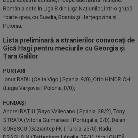
România este în Liga B din Liga Națiunilor, într-o grupă
foarte grea, cu Suedia, Bosnia și Herțegovina și
Polonia.
Lista preliminară a stranierilor convocați de
Gică Hagi pentru meciurile cu Georgia și
Țara Galilor
PORTARI
Ionuț RADU (Celta Vigo | Spania, 9/0), Otto HINDRICH
(Legia Varșovia | Polonia, 0/0);
FUNDAȘI
Andrei RAȚIU (Rayo Vallecano | Spania, 38/2), Tony
STRATA (Vitória Guimarães | Portugalia, 0/0), Deian
SORESCU (Gaziantep FK | Turcia, 23/0), Radu
DRĂGUȘIN (Tottenham | Anglia, 29/1), Virgil GHIȚĂ