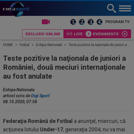
LIVE TV
PROGRAM TV
EXCLUSIV ONLINE
LIVE
EVENIMENTE
HOME
Fotbal
Echipa Nationala
Teste pozitive la naţionala de juniori a României, două meciuri internaţionale au fost anulate
Teste pozitive la naţionala de juniori a
României, două meciuri internaţionale
au fost anulate
Echipa Nationala
articol scris de
Digi Sport
08.10.2020, 07:58
Federaţia Română de Fotbal
a anunţat, miercuri, că
acţiunea lotului
Under-17
, generaţia 2004, nu va mai