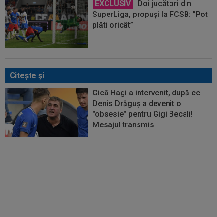
EXCLUSIV
Doi jucători din
SuperLiga, propuși la FCSB: ”Pot
plăti oricât”
Citeşte şi
Gică Hagi a intervenit, după ce
Denis Drăguș a devenit o
"obsesie" pentru Gigi Becali!
Mesajul transmis
România revine pe Arena
Națională