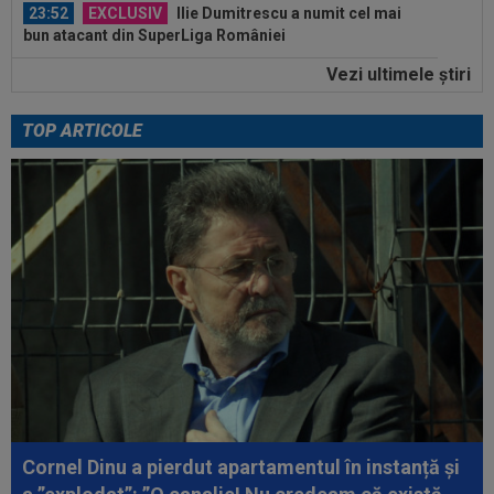
23:52
EXCLUSIV
Ilie Dumitrescu a numit cel mai
bun atacant din SuperLiga României
Vezi ultimele ştiri
23:51
Surpriza din preliminariile Champions League
le-a rupt seria de victorii...
TOP ARTICOLE
00:22
EXCLUSIV
Dan Petrescu s-a decis
00:19
Jovo Lukic e în fața transferului carierei
00:18
EXCLUSIV
Ilie Dumitrescu l-a pus ”la zid” pe
Becali, după decizia de la FCSB: ”Te-ai...
00:17
Micael Leandro a murit, după ce a fost
împușcat în timpul meciului
00:04
Surpriza serii în Europa: rezultat ”strălucitor”
pentru oaspeți în turul trei...
Cornel Dinu a pierdut apartamentul în instanță și