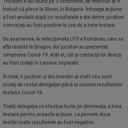
Tricolorii s-au reunit pe 5 octombrie, iar miercuri ar fi
trebuit să plece la Sliven, în Bulgaria. Întreaga acţiune
a fost anulată după ce rezultatele a doi dintre jucătorii
convocaţi au fost pozitive la cea de a treia testare.
De asemenea, la selecţionata U19 a României, care se
afla reunită la Snagov, doi jucători au prezentat
simptome Covid-19. Atât ei, cât şi contacţii lor direcţi
au fost izolaţi în camere separate.
În total, 6 jucători şi doi membri ai staff-ului sunt
izolaţi de restul delegaţiei până la sosirea rezultatelor
testelor Covid-19.
Toată delegaţia va efectua teste joi dimineaţa, a treia
testare pentru aceasta acţiune. La primele doua
testări toate rezultatele au fost negative.