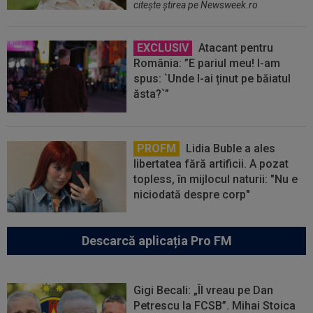
citeşte ştirea pe Newsweek.ro
EXCLUSIV
Atacant pentru
România: ”E pariul meu! I-am
spus: `Unde l-ai ținut pe băiatul
ăsta?`”
PROFM
Lidia Buble a ales
libertatea fără artificii. A pozat
topless, în mijlocul naturii: "Nu e
niciodată despre corp"
Descarcă aplicația Pro FM
Gigi Becali: „Îl vreau pe Dan
Petrescu la FCSB”. Mihai Stoica