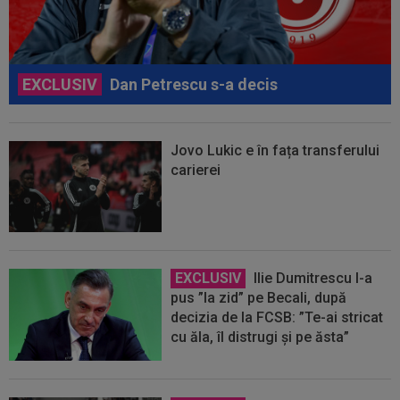
EXCLUSIV
Dan Petrescu s-a decis
Jovo Lukic e în fața transferului
carierei
EXCLUSIV
Ilie Dumitrescu l-a
pus ”la zid” pe Becali, după
decizia de la FCSB: ”Te-ai stricat
cu ăla, îl distrugi și pe ăsta”