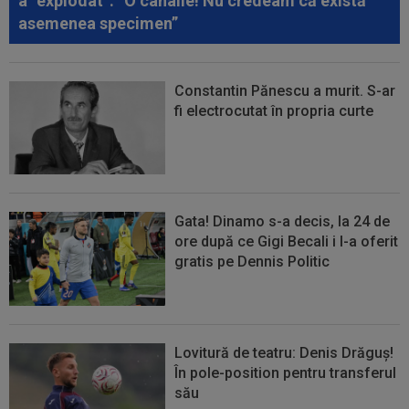
a ”explodat”: ”O canalie! Nu credeam că există
asemenea specimen”
Constantin Pănescu a murit. S-ar
fi electrocutat în propria curte
Gata! Dinamo s-a decis, la 24 de
ore după ce Gigi Becali i l-a oferit
gratis pe Dennis Politic
Lovitură de teatru: Denis Drăguș!
În pole-position pentru transferul
său