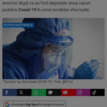
avea loc după ce au fost depistate doua cazuri
pozitive
Covid-19
în urma testărilor efectuate.
ECHIPA NATIONALA
"Tricolorii" au făcut teste COVID-19 / Foto: @frf.ro
Urmărește
Digi Sport
în Google Discover