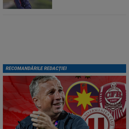
Tudor Băluță și-a găsit echipă,
după ce a ajuns rezervă la
Universitatea Craiova
RECOMANDĂRILE REDACȚIEI