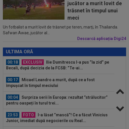
jucător a murit lovit de
23:51
Surpriza din preliminariile Champions League
trăsnet în timpul unui
le-a rupt seria de victorii...
meci
Un fotbalist a murit lovit de trăsnet pe teren, marţi, în Thailanda.
00:22
EXCLUSIV
Dan Petrescu s-a decis
Safwan Awae, jucător al...
Descarcă aplicația Digi24
00:19
Jovo Lukic e în fața transferului carierei
ULTIMA ORĂ
00:18
EXCLUSIV
Ilie Dumitrescu l-a pus ”la zid” pe
Becali, după decizia de la FCSB: ”Te-ai...
00:17
Micael Leandro a murit, după ce a fost
împușcat în timpul meciului
00:04
Surpriza serii în Europa: rezultat ”strălucitor”
pentru oaspeți în turul trei...
23:53
FOTO
I-a lăsat ”mască”! Ce a făcut Vinicius
Junior, imediat după negocierile cu Real...