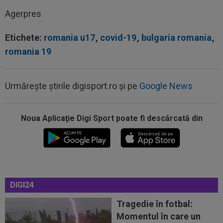
Agerpres
Etichete:
romania u17
,
covid-19
,
bulgaria romania
,
romania 19
Urmărește știrile digisport.ro și pe
Google News
Noua Aplicaţie Digi Sport poate fi descărcată din
00:17
Micael Leandro a murit, după ce a fost
împușcat în timpul meciului
00:04
Surpriza serii în Europa: rezultat ”strălucitor”
pentru oaspeți în turul trei...
23:53
FOTO
I-a lăsat ”mască”! Ce a făcut Vinicius
DIGI24
Junior, imediat după negocierile cu Real...
Tragedie în fotbal:
23:52
EXCLUSIV
Ilie Dumitrescu a numit cel mai
Momentul în care un
bun atacant din SuperLiga României