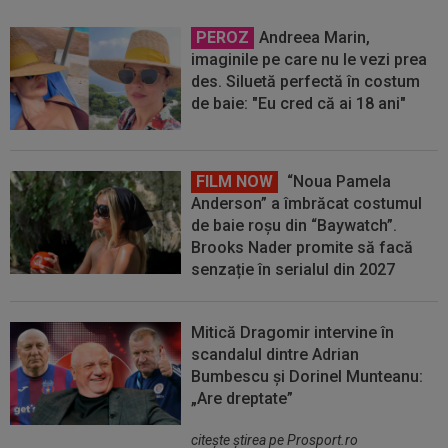
PEROZ
Andreea Marin,
imaginile pe care nu le vezi prea
des. Siluetă perfectă în costum
de baie: "Eu cred că ai 18 ani"
FILM NOW
“Noua Pamela
Anderson” a îmbrăcat costumul
de baie roșu din “Baywatch”.
Brooks Nader promite să facă
senzație în serialul din 2027
Mitică Dragomir intervine în
scandalul dintre Adrian
Bumbescu și Dorinel Munteanu:
„Are dreptate”
citeşte ştirea pe Prosport.ro