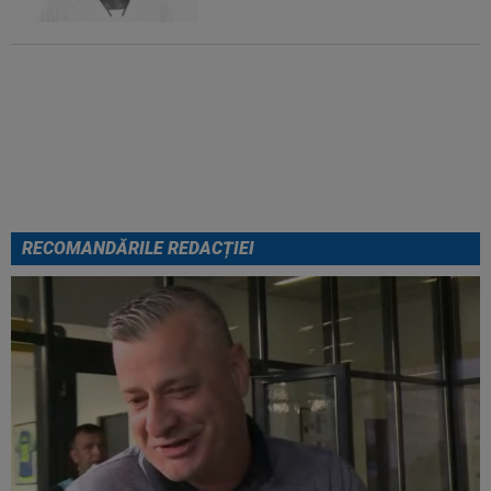
EXCLUSIV
Lovitură de proporții:
Ioan Varga, gata să renunțe la
CFR și să preia alt club din
SuperLigă: ”Acolo sunt toate
condițiile”
RECOMANDĂRILE REDACȚIEI