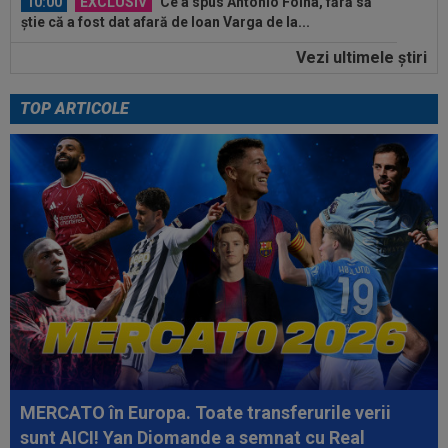
10:00
EXCLUSIV
Ce a spus Antonio Folha, fără să
știe că a fost dat afară de Ioan Varga de la...
Vezi ultimele ştiri
09:47
EXCLUSIV
Conducerea Rapidului a spus ce
se va întâmpla cu Jason Kodor, după ce atacantul...
TOP ARTICOLE
10:40
Ioan Varga vrea să o ducă pe UTA în
Champions League
10:33
EXCLUSIV
Gigi Becali i-a spus-o direct: ”Nu
face ce vrea el! Îl țin pe bancă doi ani și...
10:25
GALERIE FOTO
Georgina a reacționat rapid,
după ce a văzut-o pe Antonela. Aproape două...
10:25
Dinamo - FC Voluntari LIVE VIDEO, sâmbătă,
21:30, la DGS 1. Egalitate de puncte...
10:12
Verdict fără dubii: cei doi jucători de care
FCSB are nevoie pentru a ”câștiga...
MERCATO în Europa. Toate transferurile verii
sunt AICI! Yan Diomande a semnat cu Real