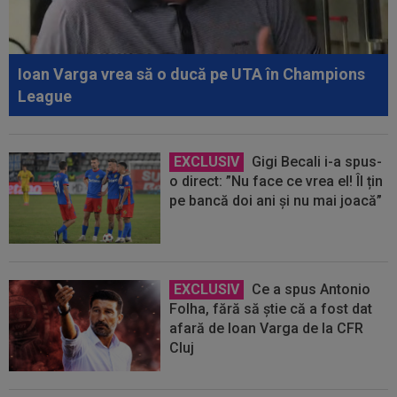
Ioan Varga vrea să o ducă pe UTA în Champions
League
EXCLUSIV
Gigi Becali i-a spus-
o direct: ”Nu face ce vrea el! Îl țin
pe bancă doi ani și nu mai joacă”
EXCLUSIV
Ce a spus Antonio
Folha, fără să știe că a fost dat
afară de Ioan Varga de la CFR
Cluj