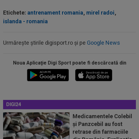
Etichete:
antrenament romania
,
mirel radoi
,
islanda - romania
Urmărește știrile digisport.ro și pe
Google News
Noua Aplicaţie Digi Sport poate fi descărcată din
10:25
Dinamo - FC Voluntari LIVE VIDEO, sâmbătă,
21:30, la DGS 1. Egalitate de puncte...
10:12
Verdict fără dubii: cei doi jucători de care
FCSB are nevoie pentru a ”câștiga...
DIGI24
10:06
Elias Charalambous a debutat pe banca lui
Levadiakos
Medicamentele Colebil
și Panzcebil au fost
10:00
EXCLUSIV
Ce a spus Antonio Folha, fără să
retrase din farmaciile
știe că a fost dat afară de Ioan Varga de la...