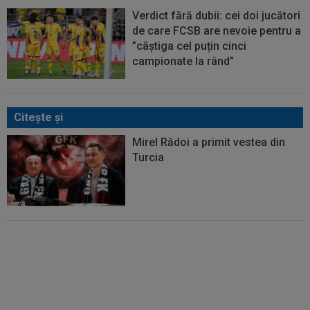
Verdict fără dubii: cei doi jucători
de care FCSB are nevoie pentru a
”câștiga cel puțin cinci
campionate la rând”
Citeşte şi
Mirel Rădoi a primit vestea din
Turcia
Mirel Rădoi și-a spus
nemulțumirea de la Gaziantep