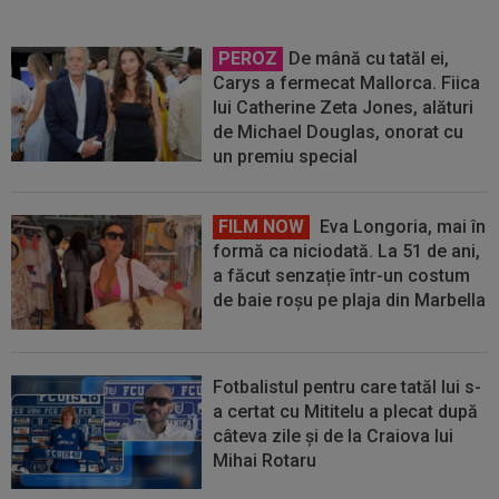
PEROZ
De mână cu tatăl ei,
Carys a fermecat Mallorca. Fiica
lui Catherine Zeta Jones, alături
de Michael Douglas, onorat cu
un premiu special
FILM NOW
Eva Longoria, mai în
formă ca niciodată. La 51 de ani,
a făcut senzație într-un costum
de baie roșu pe plaja din Marbella
Fotbalistul pentru care tatăl lui s-
a certat cu Mititelu a plecat după
câteva zile și de la Craiova lui
Mihai Rotaru