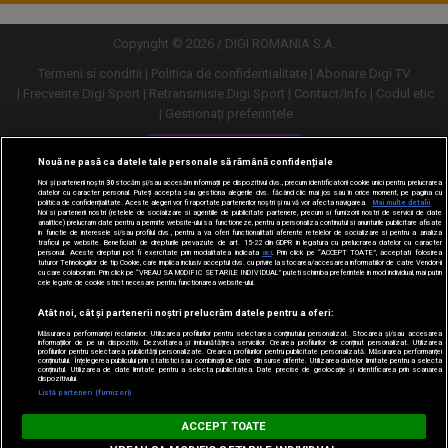
Copyright © 2026 / DIGI ROMANIA S.A.
Termeni si conditii
Politica de confidentialitate
Abonare Digi TV
Frecvente Digi Sport
Retransmisie Digi Sport
Contact/Info
Codul etic
Gestionați preferințele
Versiune desktop
Nouă ne pasă ca datele tale personale să rămână confidențiale
Noi și partenerii noștri
30
stocăm și/sau accesăm informații pe dispozitivul dvs., precum identificatorii cookie unici pentru prelucrarea
datelor cu caracter personal. Puteți accepta sau gestiona alegerile dvs. făcând clic mai jos sau în orice moment, pe pagina cu
politica de confidențialitate. Aceste alegeri vor fi raportate partenerilor noștri și nu vă vor afecta navigarea.
Mai multe detalii
Noi si partenerii nostri (retelele de socializare si agentiile de publicitate partenere, precum si furnizorii nostri de servicii de date
analitice) prelucram date pentru a permite website-ului sa functioneze, pentru a personaliza continutul si anunturile publicitare afisate
in functie de interesele si/sau profilul dvs., pentru a va oferi functionalitati aferente retelelor de socializare si pentru a analiza
traficul pe website. Beneficiati de drepturile prevazute de art. 15-22 din GDPR in legatura cu prelucrarea datelor cu caracter
personal. Aceste drepturi pot fi exercitate prin modalitatea indicata
aici
. Prin click pe “ACCEPT TOATE”, acceptati folosirea
tuturor Tehnologiilor de tip Cookie, care implica inclusiv acceptul dvs. cu privire la stocarea/accesarea informatiilor de catre Vendor-ii
cu care colaboram. Prin click pe “VREAU SA MODIFIC SETARILE INDIVIDUAL” puteti schimba preferintele in mod individual, mai putin
cele legate de cookie strict necesare pentru functionarea website-ului.
Atât noi, cât și partenerii noștri prelucrăm datele pentru a oferi:
Măsurarea performanței reclamelor. Utilizarea profilurilor pentru selectarea conținutului personalizat. Stocarea și/sau accesarea
informațiilor de pe un dispozitiv. Dezvoltarea și îmbunătățirea serviciilor. Crearea profilurilor de conținut personalizat. Utilizarea
profilurilor pentru selectarea publicității personalizate. Crearea profilurilor pentru publicitate personalizată. Măsurarea performanței
conținutului. Înțelegerea publicului prin statistici sau combinații de date din surse diferite. Utilizarea datelor limitate pentru a selecta
conținutul. Utilizarea de date limitate pentru a selecta publicitatea. Date precise de geolocație și identificarea prin scanarea
dispozitivului.
URMĂREȘTE-NE ȘI PE:
Listă parteneri (furnizori)
Digi Sport
ACCEPT TOATE
DESCARCĂ
m.digisport.ro