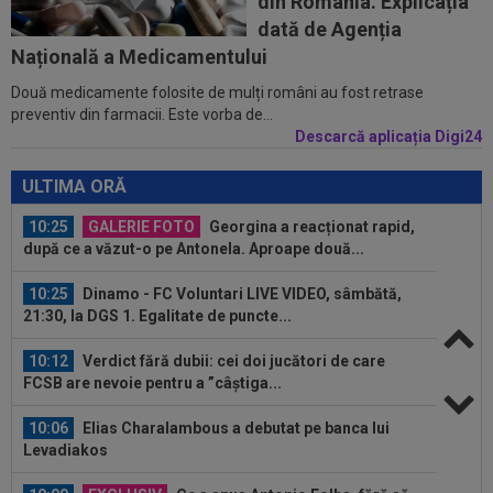
din România. Explicația
09:47
EXCLUSIV
Conducerea Rapidului a spus ce
dată de Agenția
se va întâmpla cu Jason Kodor, după ce atacantul...
Națională a Medicamentului
Două medicamente folosite de mulți români au fost retrase
10:40
Ioan Varga vrea să o ducă pe UTA în
preventiv din farmacii. Este vorba de...
Champions League
Descarcă aplicația Digi24
10:33
EXCLUSIV
Gigi Becali i-a spus-o direct: ”Nu
face ce vrea el! Îl țin pe bancă doi ani și...
ULTIMA ORĂ
10:25
GALERIE FOTO
Georgina a reacționat rapid,
după ce a văzut-o pe Antonela. Aproape două...
10:25
Dinamo - FC Voluntari LIVE VIDEO, sâmbătă,
21:30, la DGS 1. Egalitate de puncte...
10:12
Verdict fără dubii: cei doi jucători de care
FCSB are nevoie pentru a ”câștiga...
10:06
Elias Charalambous a debutat pe banca lui
Levadiakos