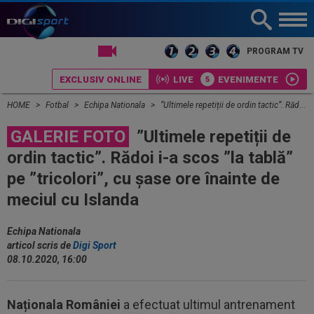
LIVE TV
PROGRAM TV
EXCLUSIV ONLINE
LIVE
EVENIMENTE
HOME
Fotbal
Echipa Nationala
”Ultimele repetiții de ordin tactic”. Rădoi i-a scos ”la tablă” pe ”tricolori”, cu șase ore înainte de meciul cu Islanda
GALERIE FOTO
”Ultimele repetiții de
ordin tactic”. Rădoi i-a scos ”la tablă”
pe ”tricolori”, cu șase ore înainte de
meciul cu Islanda
Echipa Nationala
articol scris de
Digi Sport
08.10.2020, 16:00
Naționala României
a efectuat ultimul antrenament