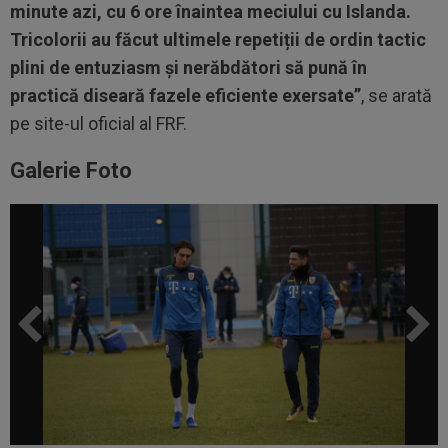
minute azi, cu 6 ore înaintea meciului cu Islanda.
Tricolorii au făcut ultimele repetiții de ordin tactic
plini de entuziasm și nerăbdători să pună în
practică diseară fazele eficiente exersate”
, se arată
pe site-ul oficial al FRF.
Galerie Foto