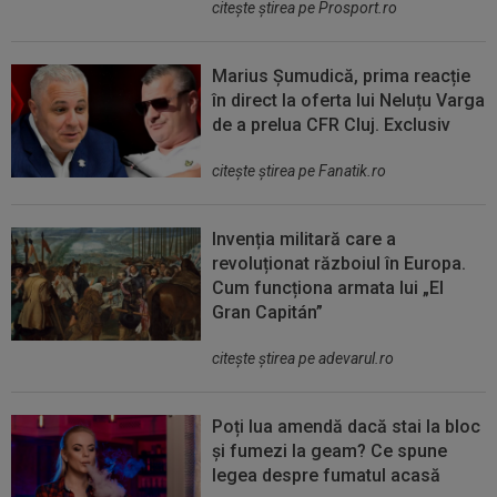
citeşte ştirea pe Prosport.ro
Marius Șumudică, prima reacție
în direct la oferta lui Neluțu Varga
de a prelua CFR Cluj. Exclusiv
citeşte ştirea pe Fanatik.ro
Invenția militară care a
revoluționat războiul în Europa.
Cum funcționa armata lui „El
Gran Capitán”
citeşte ştirea pe adevarul.ro
Poți lua amendă dacă stai la bloc
și fumezi la geam? Ce spune
legea despre fumatul acasă