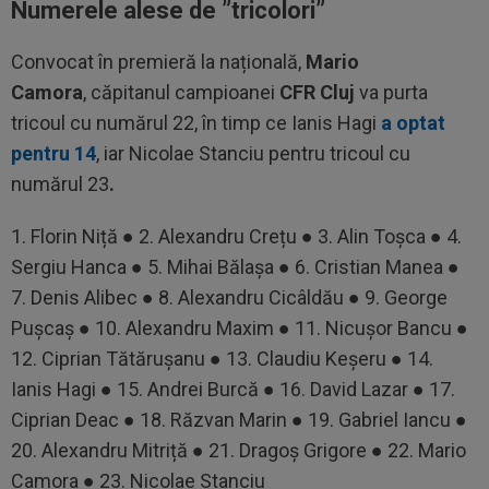
Numerele alese de ”tricolori”
Convocat în premieră la națională,
Mario
Camora
,
căpitanul campioanei
CFR Cluj
va purta
tricoul cu numărul 22, în timp ce
Ianis Hagi
a optat
pentru 14
, iar Nicolae Stanciu pentru tricoul cu
numărul 23
.
1. Florin Niță ● 2. Alexandru Crețu ● 3. Alin Toșca ● 4.
Sergiu Hanca ● 5. Mihai Bălașa ● 6. Cristian Manea ●
7. Denis Alibec ● 8. Alexandru Cicâldău ● 9. George
Pușcaș ● 10. Alexandru Maxim ● 11. Nicușor Bancu ●
12. Ciprian Tătărușanu ● 13. Claudiu Keșeru ● 14.
Ianis Hagi ● 15. Andrei Burcă ● 16. David Lazar ● 17.
Ciprian Deac ● 18. Răzvan Marin ● 19. Gabriel Iancu ●
20. Alexandru Mitriță ● 21. Dragoș Grigore ● 22. Mario
Camora ● 23. Nicolae Stanciu