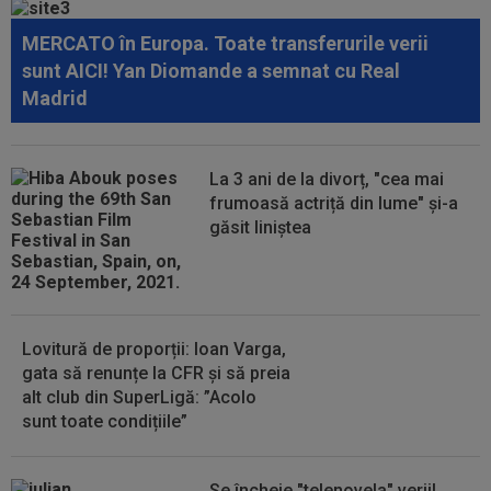
Verdictul final dat de TAS
MERCATO în Europa. Toate transferurile verii
13:36
EXCLUSIV
Ilie Dumitrescu a văzut ce face
sunt AICI! Yan Diomande a semnat cu Real
Ioan Varga la CFR Cluj și n-a mai rezistat
Madrid
13:34
Lovitură de teatru, cu o zi înainte de nuntă:
Cristiano Ronaldo și Georgina...
La 3 ani de la divorț, "cea mai
13:31
EXCLUSIV
UTA Arad i-a decis viitorul lui
frumoasă actriță din lume" și-a
Adrian Mihalcea, fără victorie în acest sezon
găsit liniștea
13:21
”Victima” pe care o face Rodri la Barcelona!
Catalanii l-au scos la vânzare
Lovitură de proporții: Ioan Varga,
gata să renunțe la CFR și să preia
alt club din SuperLigă: ”Acolo
sunt toate condițiile”
Se încheie "telenovela" verii!