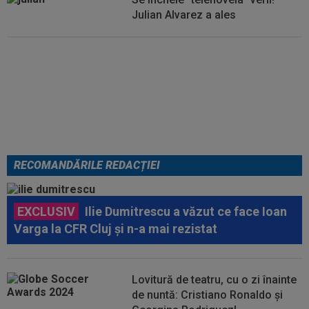
Julian Alvarez a ales
EXCLUSIV
ADIO, FCSB? A spus-
o fără ocolișuri: ”Trebuie să
plece”
RECOMANDĂRILE REDACȚIEI
EXCLUSIV
Ilie Dumitrescu a văzut ce face Ioan
Varga la CFR Cluj și n-a mai rezistat
Lovitură de teatru, cu o zi înainte
de nuntă: Cristiano Ronaldo și