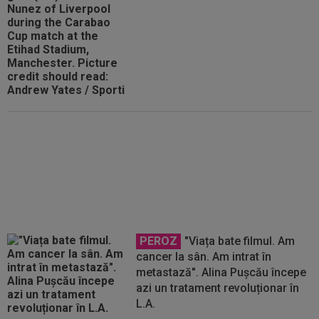
Turcii sunt de neoprit: ar fi o
lovitură uriașă în mercato
PEROZ
"Viața bate filmul. Am
cancer la sân. Am intrat în
metastază". Alina Pușcău începe
azi un tratament revoluționar în
L.A.