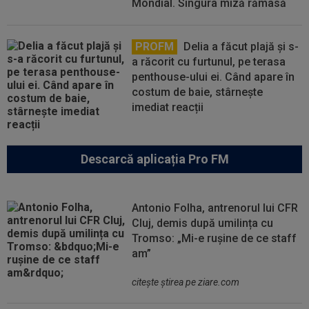
Mondial. Singura miză rămasă
PROFM
Delia a făcut plajă și s-
a răcorit cu furtunul, pe terasa
penthouse-ului ei. Când apare în
costum de baie, stârnește
imediat reacții
Descarcă aplicația Pro FM
Antonio Folha, antrenorul lui CFR
Cluj, demis după umilința cu
Tromso: „Mi-e rușine de ce staff
am”
citeşte ştirea pe ziare.com