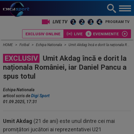
LIVE TV
PROGRAM TV
EXCLUSIV ONLINE
LIVE
EVENIMENTE
HOME
Fotbal
Echipa Nationala
Umit Akdag încă e dorit la naționala României, iar Daniel Pancu a spus totul
EXCLUSIV
Umit Akdag încă e dorit la
naționala României, iar Daniel Pancu a
spus totul
Echipa Nationala
articol scris de
Digi Sport
01.09.2025, 17:31
Umit Akdag
(21 de ani) este unul dintre cei mai
promițători jucători ai reprezentativei U21