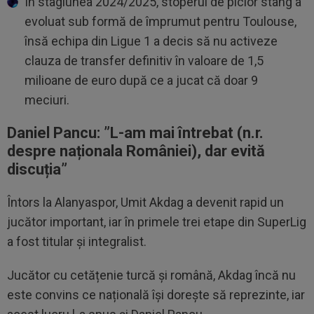
În stagiunea 2024/2025, stoperul de picior stâng a
evoluat sub formă de împrumut pentru Toulouse,
însă echipa din Ligue 1 a decis să nu activeze
clauza de transfer definitiv în valoare de 1,5
milioane de euro după ce a jucat că doar 9
meciuri.
Daniel Pancu: ”
L-am mai întrebat (n.r.
despre naționala României), dar evită
discuția”
Întors la Alanyaspor, Umit Akdag a devenit rapid un
jucător important, iar în primele trei etape din SuperLig
a fost titular și integralist.
Jucător cu cetățenie turcă și română, Akdag încă nu
este convins ce națională își dorește să reprezinte, iar