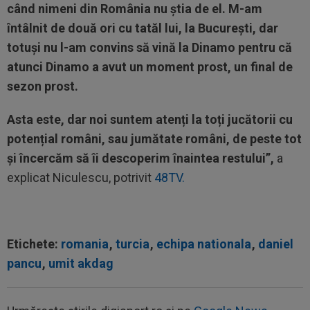
când nimeni din România nu știa de el. M-am
întâlnit de două ori cu tatăl lui, la București, dar
totuși nu l-am convins să vină la Dinamo pentru că
atunci Dinamo a avut un moment prost, un final de
sezon prost.
Asta este, dar noi suntem atenți la toți jucătorii cu
potențial români, sau jumătate români, de peste tot
și încercăm să îi descoperim înaintea restului”,
a
explicat Niculescu, potrivit
48TV.
Etichete:
romania
,
turcia
,
echipa nationala
,
daniel
pancu
,
umit akdag