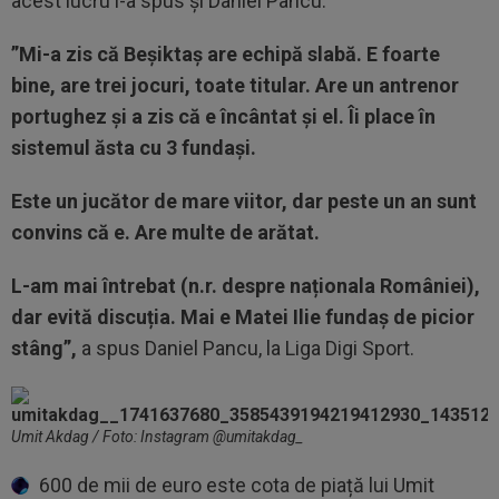
acest lucru l-a spus și Daniel Pancu.
”Mi-a zis că Beșiktaș are echipă slabă. E foarte
bine, are trei jocuri, toate titular. Are un antrenor
portughez și a zis că e încântat și el. Îi place în
sistemul ăsta cu 3 fundași.
Este un jucător de mare viitor, dar peste un an sunt
convins că e. Are multe de arătat.
L-am mai întrebat (n.r. despre naționala României),
dar evită discuția. Mai e Matei Ilie fundaș de picior
stâng”,
a spus Daniel Pancu, la Liga Digi Sport.
Umit Akdag / Foto: Instagram @umitakdag_
600 de mii de euro este cota de piață lui Umit