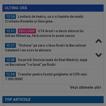
13:36
EXCLUSIV
Ilie Dumitrescu a văzut ce face
Ioan Varga la CFR Cluj și n-a mai rezistat
ULTIMA ORĂ
13:34
Lovitură de teatru, cu o zi înainte de nuntă:
Cristiano Ronaldo și Georgina...
13:31
EXCLUSIV
UTA Arad i-a decis viitorul lui
Adrian Mihalcea, fără victorie în acest sezon
13:21
”Victima” pe care o face Rodri la Barcelona!
Catalanii l-au scos la vânzare
13:05
Surpriză! Decizia luată de Real Madrid, după
ce Barcelona ”l-a furat” pe Rodri
12:59
Transfer pentru fostul golgheter al CFR-ului:
7.000.000€!
Vezi ultimele ştiri
12:46
Au refuzat oferta de 30.000.000 €, iar Inter mai
are o șansă!
TOP ARTICOLE
13:38
Cosmin Matei a fost suspendat pentru dopaj!