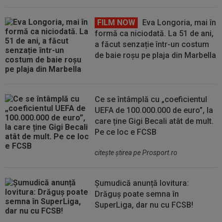
FILM NOW
Eva Longoria, mai în
formă ca niciodată. La 51 de ani,
a făcut senzație într-un costum
de baie roșu pe plaja din Marbella
Ce se întâmplă cu „coeficientul
UEFA de 100.000.000 de euro”, la
care ține Gigi Becali atât de mult.
Pe ce loc e FCSB
citeşte ştirea pe Prosport.ro
Șumudică anunță lovitura:
Drăguș poate semna în
SuperLiga, dar nu cu FCSB!