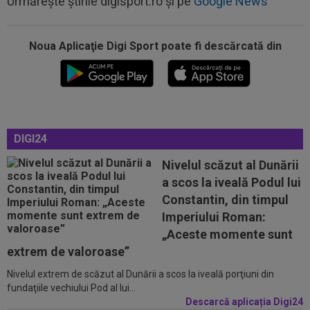
Urmărește știrile digisport.ro și pe
Google News
Noua Aplicaţie Digi Sport poate fi descărcată din
13:31
EXCLUSIV
UTA Arad i-a decis viitorul lui
Adrian Mihalcea, fără victorie în acest sezon
13:21
”Victima” pe care o face Rodri la Barcelona!
Catalanii l-au scos la vânzare
DIGI24
13:05
Surpriză! Decizia luată de Real Madrid, după
ce Barcelona ”l-a furat” pe Rodri
Nivelul scăzut al Dunării
a scos la iveală Podul lui
12:59
Transfer pentru fostul golgheter al CFR-ului:
Constantin, din timpul
7.000.000€!
Imperiului Roman:
12:46
Au refuzat oferta de 30.000.000 €, iar Inter mai
„Aceste momente sunt
are o șansă!
extrem de valoroase”
Nivelul extrem de scăzut al Dunării a scos la iveală porţiuni din
13:38
Cosmin Matei a fost suspendat pentru dopaj!
fundaţiile vechiului Pod al lui...
Verdictul final dat de TAS
Descarcă aplicația Digi24