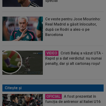
special”
Ce veste pentru Jose Mourinho:
Real Madrid a găsit înlocuitor,
după ce Rodri a ales-o pe
Barcelona
VIDEO
Cristi Balaj a văzut UTA -
Rapid și a dat verdictul: nu numai
penalty, dar și alt cartonaș roșu!
Citeşte şi
OFICIAL
A fost prezentat în
funcția de antrenor al Italiei U16