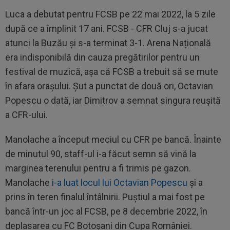
Luca a debutat pentru FCSB pe 22 mai 2022, la 5 zile
după ce a împlinit 17 ani. FCSB - CFR Cluj s-a jucat
atunci la Buzău și s-a terminat 3-1. Arena Națională
era indisponibilă din cauza pregătirilor pentru un
festival de muzică, așa că FCSB a trebuit să se mute
în afara orașului. Șut a punctat de două ori, Octavian
Popescu o dată, iar Dimitrov a semnat singura reușită
a CFR-ului.
Manolache a început meciul cu CFR pe bancă. Înainte
de minutul 90, staff-ul i-a făcut semn să vină la
marginea terenului pentru a fi trimis pe gazon.
Manolache
i-a luat locul lui Octavian Popescu
și a
prins în teren finalul întâlnirii. Puștiul a mai fost pe
bancă într-un joc al FCSB, pe 8 decembrie 2022, în
deplasarea cu FC Botoșani din Cupa României.