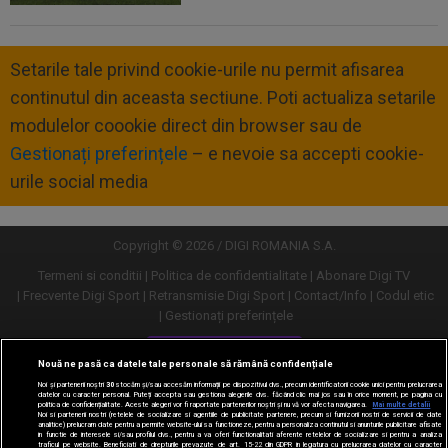
Setarile tale privind cookie-urile nu permit afisarea
continutul din aceasta sectiune. Poti actualiza setarile
modulelor coookie direct din browser sau de
Gestionați preferințele
– e nevoie sa accepti cookie-
urile social media
Copyright © 2026 / DIGI ROMANIA S.A.
Termeni si conditii
Politica de confidentialitate
Abonare Digi TV
Frecvente Digi Sport
Retransmisie Digi Sport
Contact/Info
Codul etic
Gestionați preferințele
Versiune desktop
Nouă ne pasă ca datele tale personale să rămână confidențiale
Noi și partenerii noștri
30
stocăm și/sau accesăm informații pe dispozitivul dvs., precum identificatorii cookie unici pentru prelucrarea
datelor cu caracter personal. Puteți accepta sau gestiona alegerile dvs. făcând clic mai jos sau în orice moment, pe pagina cu
politica de confidențialitate. Aceste alegeri vor fi raportate partenerilor noștri și nu vă vor afecta navigarea.
Mai multe detalii
Noi si partenerii nostri (retelele de socializare si agentiile de publicitate partenere, precum si furnizorii nostri de servicii de date
analitice) prelucram date pentru a permite website-ului sa functioneze, pentru a personaliza continutul si anunturile publicitare afisate
in functie de interesele si/sau profilul dvs., pentru a va oferi functionalitati aferente retelelor de socializare si pentru a analiza
traficul pe website. Beneficiati de drepturile prevazute de art. 15-22 din GDPR in legatura cu prelucrarea datelor cu caracter