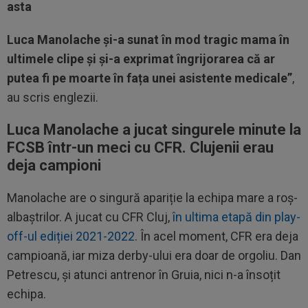
asta
Luca Manolache și-a sunat în mod tragic mama în
ultimele clipe și și-a exprimat îngrijorarea că ar
putea fi pe moarte în fața unei asistente medicale”
,
au scris englezii.
Luca Manolache a jucat singurele minute la
FCSB într-un meci cu CFR. Clujenii erau
deja campioni
Manolache are o singură apariție la echipa mare a roș-
albaștrilor. A jucat cu CFR Cluj,
în ultima etapă din play-
off-ul ediției 2021-2022
. În acel moment, CFR era deja
campioană, iar miza derby-ului era doar de orgoliu. Dan
Petrescu, și atunci antrenor în Gruia, nici n-a însoțit
echipa.