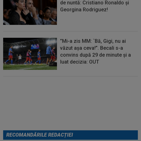
de nuntă: Cristiano Ronaldo și
Georgina Rodriguez!
”Mi-a zis MM: `Bă, Gigi, nu ai
văzut așa ceva!”. Becali s-a
convins după 29 de minute și a
luat decizia: OUT
EXCLUSIV
Ar fi transferul verii!
Ilie Dumitrescu i-a spus lui Gigi
Becali pe cine să ia la FCSB
RECOMANDĂRILE REDACȚIEI