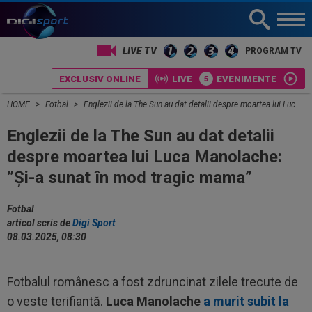
LIVE TV
PROGRAM TV
EXCLUSIV ONLINE
LIVE
EVENIMENTE
HOME
Fotbal
Englezii de la The Sun au dat detalii despre moartea lui Luca Manolache: ”Și-a sunat în mod tragic mama”
Englezii de la The Sun au dat detalii
despre moartea lui Luca Manolache:
”Și-a sunat în mod tragic mama”
Fotbal
articol scris de
Digi Sport
08.03.2025, 08:30
Fotbalul românesc a fost zdruncinat zilele trecute de
o veste terifiantă.
Luca Manolache
a murit subit la