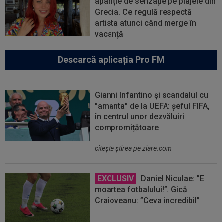
apariție de senzație pe plajele din
Grecia. Ce regulă respectă
artista atunci când merge în
vacanță
Descarcă aplicația Pro FM
Gianni Infantino și scandalul cu
"amanta" de la UEFA: șeful FIFA,
în centrul unor dezvăluiri
compromițătoare
citeşte ştirea pe ziare.com
EXCLUSIV
Daniel Niculae: ”E
moartea fotbalului!”. Gică
Craioveanu: ”Ceva incredibil”