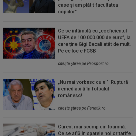
case și am plătit facultatea
copiilor”
Ce se întâmplă cu „coeficientul
UEFA de 100.000.000 de euro”, la
care ține Gigi Becali atât de mult.
Pe ce loc e FCSB
citeşte ştirea pe Prosport.ro
„Nu mai vorbesc cu el”. Ruptură
iremediabilă în fotbalul
românesc!
citeşte ştirea pe Fanatik.ro
Curent mai scump din toamnă.
Ce se află în spatele noilor tarife