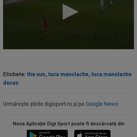
Etichete:
the sun
,
luca manolache
,
luca manolache
deces
09:49
Gata: făcut praf de Gigi Becali, a decis și vrea
să plece de la FCSB! ”Mi-e și...
Urmărește știrile digisport.ro și pe
Google News
09:49
"Dacă e nevoie de o sută de mingi ca să o
dobor, atunci așa să fie!" A produs...
Noua Aplicaţie Digi Sport poate fi descărcată din
09:34
OFICIAL
Transferul lui Marco Dulca a fost