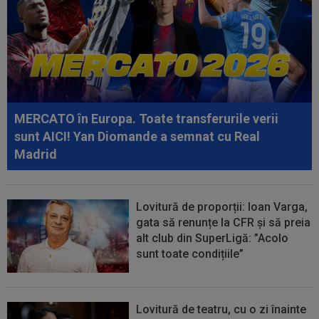
dobor, atunci așa să fie!" A produs...
MERCATO în Europa. Toate transferurile verii
sunt AICI! Yan Diomande a semnat cu Real
Madrid
Lovitură de proporții: Ioan Varga,
gata să renunțe la CFR și să preia
alt club din SuperLigă: ”Acolo
sunt toate condițiile”
Lovitură de teatru, cu o zi înainte