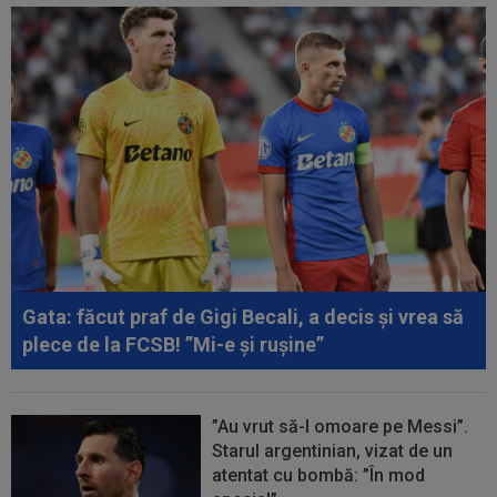
Gata: făcut praf de Gigi Becali, a decis și vrea să
plece de la FCSB! ”Mi-e și rușine”
”Au vrut să-l omoare pe Messi”.
Starul argentinian, vizat de un
atentat cu bombă: ”În mod