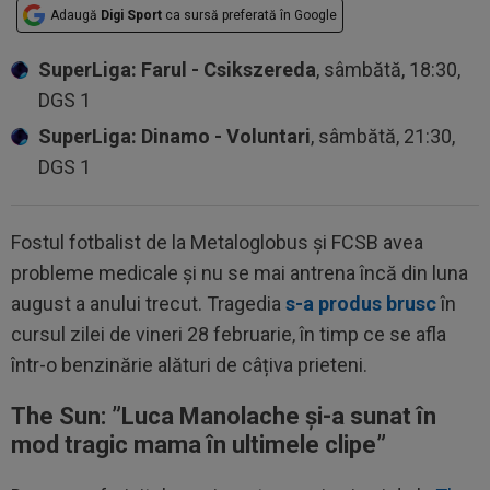
Adaugă
Digi Sport
ca sursă preferată în Google
SuperLiga: Farul - Csikszereda
, sâmbătă, 18:30,
DGS 1
SuperLiga: Dinamo - Voluntari
, sâmbătă, 21:30,
DGS 1
Fostul fotbalist de la Metaloglobus și FCSB avea
probleme medicale și nu se mai antrena încă din luna
august a anului trecut. Tragedia
s-a produs brusc
în
cursul zilei de vineri 28 februarie, în timp ce se afla
într-o benzinărie alături de câțiva prieteni.
The Sun: ”
Luca Manolache și-a sunat în
mod tragic mama în ultimele clipe”