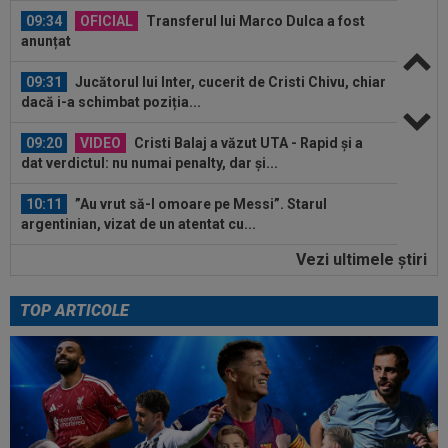
09:34
OFICIAL
Transferul lui Marco Dulca a fost
anunțat
09:31
Jucătorul lui Inter, cucerit de Cristi Chivu, chiar
dacă i-a schimbat poziția...
09:20
VIDEO
Cristi Balaj a văzut UTA - Rapid și a
dat verdictul: nu numai penalty, dar și...
10:11
”Au vrut să-l omoare pe Messi”. Starul
argentinian, vizat de un atentat cu...
Vezi ultimele ştiri
10:05
Ce veste pentru Jose Mourinho: Real Madrid a
găsit înlocuitor, după ce Rodri a...
TOP ARTICOLE
10:05
VIDEO
Concordia Chiajna - FC Bihor, 11:00,
pe Digi Sport 1. Programul complet al...
09:49
Gata: făcut praf de Gigi Becali, a decis și vrea
să plece de la FCSB! ”Mi-e și...
09:49
"Dacă e nevoie de o sută de mingi ca să o