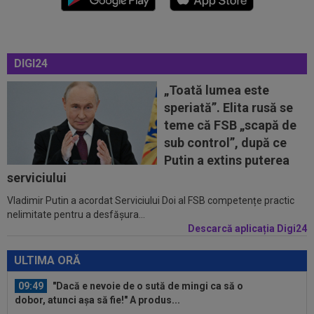
anunțat
09:31
Jucătorul lui Inter, cucerit de Cristi Chivu, chiar
dacă i-a schimbat poziția...
DIGI24
09:20
VIDEO
Cristi Balaj a văzut UTA - Rapid și a
dat verdictul: nu numai penalty, dar și...
„Toată lumea este
speriată”. Elita rusă se
10:11
”Au vrut să-l omoare pe Messi”. Starul
teme că FSB „scapă de
argentinian, vizat de un atentat cu...
sub control”, după ce
10:05
Ce veste pentru Jose Mourinho: Real Madrid a
Putin a extins puterea
găsit înlocuitor, după ce Rodri a...
serviciului
Vladimir Putin a acordat Serviciului Doi al FSB competențe practic
10:05
VIDEO
Concordia Chiajna - FC Bihor, 11:00,
nelimitate pentru a desfășura...
pe Digi Sport 1. Programul complet al...
Descarcă aplicația Digi24
09:49
Gata: făcut praf de Gigi Becali, a decis și vrea
să plece de la FCSB! ”Mi-e și...
ULTIMA ORĂ
09:49
"Dacă e nevoie de o sută de mingi ca să o
dobor, atunci așa să fie!" A produs...