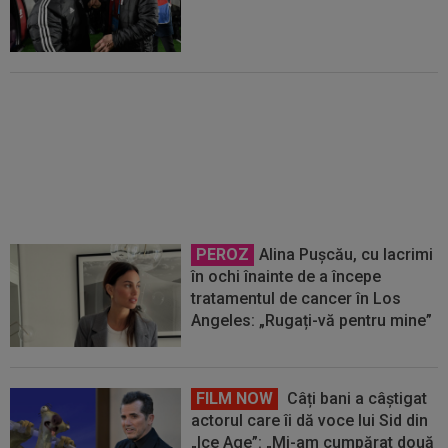
A simțit că ”MM Stoica vrea să-l
păcălească” și acum e în fața
unui contract uriaș: 1.250.000 €
pe an
PEROZ
Alina Pușcău, cu lacrimi
în ochi înainte de a începe
tratamentul de cancer în Los
Angeles: „Rugați-vă pentru mine”
FILM NOW
Câți bani a câștigat
actorul care îi dă voce lui Sid din
„Ice Age”: „Mi-am cumpărat două