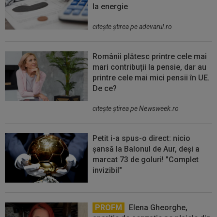
la energie
citeşte ştirea pe adevarul.ro
Românii plătesc printre cele mai
mari contribuții la pensie, dar au
printre cele mai mici pensii în UE.
De ce?
citeşte ştirea pe Newsweek.ro
Petit i-a spus-o direct: nicio
șansă la Balonul de Aur, deși a
marcat 73 de goluri! "Complet
invizibil"
PROFM
Elena Gheorghe,