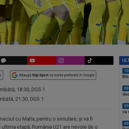
09
ant
la 
09
imp
joc
10
Sta
.
10
Rea
UL
Rod
10
r
Adaugă
Digi Sport
ca sursă preferată în Google
Bih
com
09
âmbătă, 18:30, DGS 1
dec
mbătă, 21:30, DGS 1
și...
09
ca 
pro
eciul cu Malta, pentru o simulare, și va fi
09
În ultima etapă, România U21 are nevoie de o