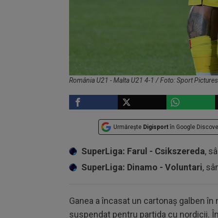
România U21 - Malta U21 4-1 / Foto: Sport Pictures
Urmărește
Digisport
în Google Discove
SuperLiga: Farul - Csikszereda
, s
SuperLiga: Dinamo - Voluntari
, sâ
Ganea a încasat un cartonaș galben în m
suspendat pentru partida cu nordicii. 