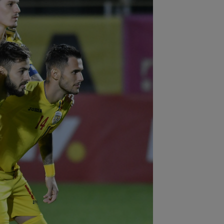
:34
OFICIAL
Transferul lui Marco
ca a fost anunțat
:31
Jucătorul lui Inter, cucerit de
sti Chivu, chiar dacă i-a schimbat
iția...
:20
VIDEO
Cristi Balaj a văzut UTA -
id și a dat verdictul: nu numai penalty,
și...