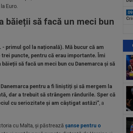
Dul
 la Euro.
09
Cri
 băieții să facă un meci bun
poz
09
Rap
dar 
. - primul gol la națională). Mă bucur că am
09
e trei puncte, pentru că erau importante. Îmi
ant
la 
a băieții să facă un meci bun cu Danemarca și să
09
imp
joc
10
Danemarca pentru a fi liniștiți și să mergem la
Sta
tă, dar a trebuit să strângem rândurile. Sper că
ciul cu seriozitate și am câștigat astăzi”
, a
10
Rea
Rod
10
ctoria cu Malta, și păstrează
șanse pentru o
Bih