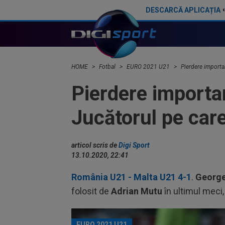
DESCARCĂ APLICAȚIA
Universitatea Craiova, transfer de ”neînțeles” pentru Adrian Mutu
HOME
Fotbal
EURO 2021 U21
Pierdere importa
Pierdere importa
Jucătorul pe car
articol scris de
Digi Sport
13.10.2020, 22:41
România U21 - Malta U21 4-1
.
Georg
folosit de
Adrian Mutu
în ultimul meci
EURO 2021 U21