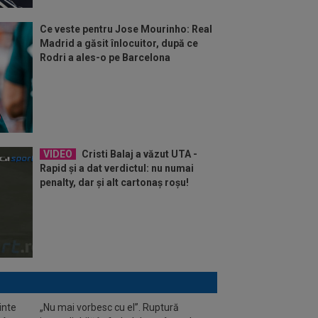
Ce veste pentru Jose Mourinho: Real
Madrid a găsit înlocuitor, după ce
Rodri a ales-o pe Barcelona
VIDEO
Cristi Balaj a văzut UTA -
Rapid și a dat verdictul: nu numai
penalty, dar și alt cartonaș roșu!
inte
„Nu mai vorbesc cu el”. Ruptură