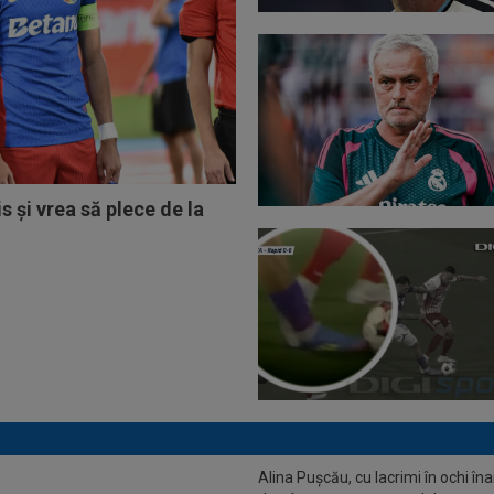
s și vrea să plece de la
on Mutu, tatăl lui Adrian, a murit.
Alina Pușcău, cu lacrimi în ochi îna