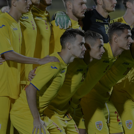
09
Dul
09
Cri
poz
09
Rap
dar 