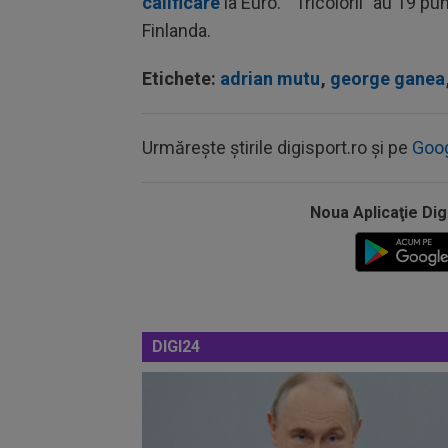
calificare
la Euro. ”Tricolorii” au 19 pu
Finlanda.
Etichete:
adrian mutu
,
george ganea
Urmărește știrile digisport.ro și pe
Goo
Noua Aplicaţie Dig
DIGI24