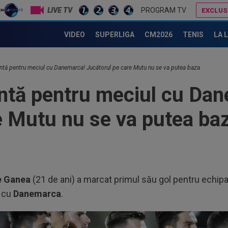
LIVE TV
PROGRAM TV
EXCLUS
Daniel Pancu a reacționat după ce a aflat gafa neverosimilă făcută de selecționerul Italiei, înaintea debutului la EURO
Gata: făcut praf de Gigi Becali, a decis și vrea să plece de la FCSB! ”Mi-e și rușine”
VIDEO
SUPERLIGA
CM2026
TENIS
LA 
ntă pentru meciul cu Danemarca! Jucătorul pe care Mutu nu se va putea baza
ntă pentru meciul cu Da
e Mutu nu se va putea ba
e Ganea
(21 de ani) a marcat primul său gol pentru echipa 
, cu
Danemarca
.