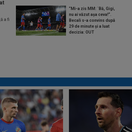
at
”Mi-a zis MM: `Bă, Gigi,
nu ai văzut așa ceva!”.
 a fi
Becali s-a convins după
29 de minute și a luat
decizia: OUT
Ar fi transferul verii! Ilie
Dumitrescu i-a spus lui
Gigi Becali pe cine să ia
la FCSB