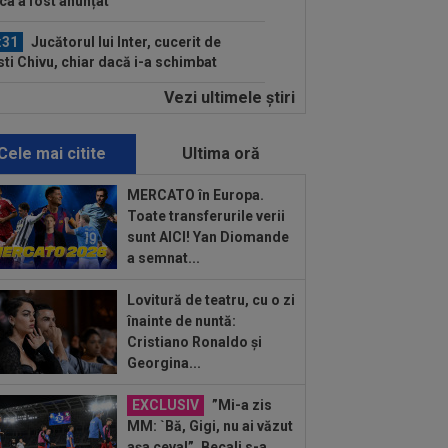
ca a fost anunțat
:31
Jucătorul lui Inter, cucerit de
sti Chivu, chiar dacă i-a schimbat
iția...
Vezi ultimele ştiri
:20
VIDEO
Cristi Balaj a văzut UTA -
id și a dat verdictul: nu numai penalty,
și...
Cele mai citite
Ultima oră
:14
FOTO
Voia să plece la
renament, dar hoții i-au furat roțile de
MERCATO în Europa.
mașină! Necaz...
Toate transferurile verii
:11
România - Lituania: ”Cel mai
sunt AICI! Yan Diomande
ortant meci”. Apelul făcut înaintea
a semnat...
ului din...
:11
”Au vrut să-l omoare pe Messi”.
Lovitură de teatru, cu o zi
rul argentinian, vizat de un atentat cu...
înainte de nuntă:
Cristiano Ronaldo și
:05
Ce veste pentru Jose Mourinho:
Georgina...
l Madrid a găsit înlocuitor, după ce
ri a...
EXCLUSIV
”Mi-a zis
:05
VIDEO
Concordia Chiajna - FC
MM: `Bă, Gigi, nu ai văzut
or, 11:00, pe Digi Sport 1. Programul
așa ceva!”. Becali s-a