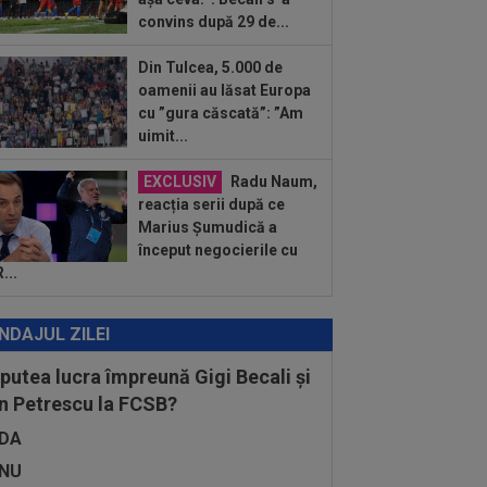
plet al...
convins după 29 de...
:49
Gata: făcut praf de Gigi Becali, a
is și vrea să plece de la FCSB! ”Mi-e
Din Tulcea, 5.000 de
:49
"Dacă e nevoie de o sută de mingi
oamenii au lăsat Europa
să o dobor, atunci așa să fie!" A
cu ”gura căscată”: ”Am
dus...
uimit...
EXCLUSIV
Radu Naum,
reacția serii după ce
Marius Șumudică a
început negocierile cu
...
NDAJUL ZILEI
 putea lucra împreună Gigi Becali și
n Petrescu la FCSB?
DA
NU