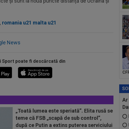
ncte și sunt la nouă puncte distanță de Ucraina și
com
09
dec
și...
,
romania u21 malta u21
09
ca 
pro
gle News
i Sport poate fi descărcată din
CFR
SO
Ar
Da
„Toată lumea este speriată”. Elita rusă se
teme că FSB „scapă de sub control”,
după ce Putin a extins puterea serviciului