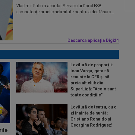
Vladimir Putin a acordat Serviciului Doi al FSB
competențe practic nelimitate pentru a desfășura...
Descarcă aplicația Digi24
Lovitură de proporții:
Ioan Varga, gata să
renunțe la CFR și să
preia alt club din
SuperLigă: ”Acolo sunt
toate condițiile”
Lovitură de teatru, cu o
zi înainte de nuntă:
Cristiano Ronaldo și
Georgina Rodriguez!
ile