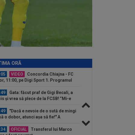
:14
FOTO
Voia să plece la
renament, dar hoții i-au furat roțile de
mașină! Necaz...
:11
România - Lituania: ”Cel mai
ortant meci”. Apelul făcut înaintea
ului din...
:11
”Au vrut să-l omoare pe Messi”.
rul argentinian, vizat de un atentat cu...
:05
Ce veste pentru Jose Mourinho:
l Madrid a găsit înlocuitor, după ce
TIMA ORĂ
ri a...
:05
VIDEO
Concordia Chiajna - FC
or, 11:00, pe Digi Sport 1. Programul
plet al...
:49
Gata: făcut praf de Gigi Becali, a
is și vrea să plece de la FCSB! ”Mi-e
:49
"Dacă e nevoie de o sută de mingi
să o dobor, atunci așa să fie!" A
dus...
:34
OFICIAL
Transferul lui Marco