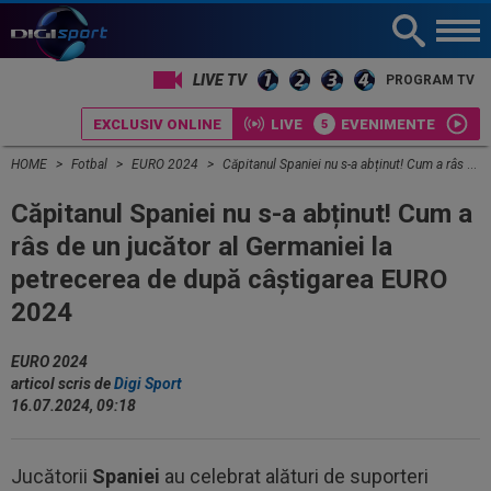
LIVE TV
PROGRAM TV
EXCLUSIV ONLINE
LIVE
EVENIMENTE
HOME
Fotbal
EURO 2024
Căpitanul Spaniei nu s-a abținut! Cum a râs de un jucător al Germaniei la petrecerea de după câștigarea EURO 2024
Căpitanul Spaniei nu s-a abținut! Cum a
râs de un jucător al Germaniei la
petrecerea de după câștigarea EURO
2024
EURO 2024
articol scris de
Digi Sport
16.07.2024, 09:18
Jucătorii
Spaniei
au celebrat alături de suporteri