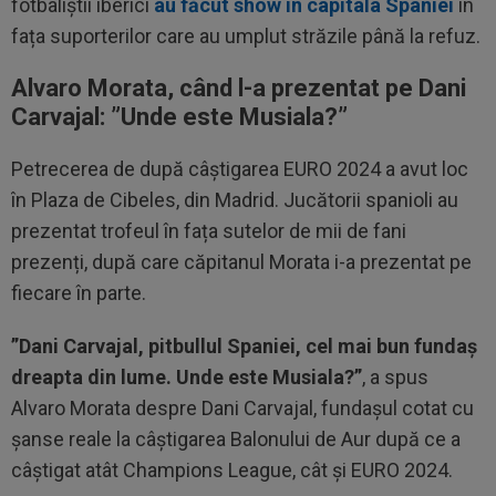
fotbaliștii iberici
au făcut show în capitala Spaniei
în
fața suporterilor care au umplut străzile până la refuz.
Alvaro Morata, când l-a prezentat pe Dani
Carvajal: ”Unde este Musiala?”
Petrecerea de după câștigarea EURO 2024 a avut loc
în Plaza de Cibeles, din Madrid. Jucătorii spanioli au
prezentat trofeul în fața sutelor de mii de fani
prezenți, după care căpitanul Morata i-a prezentat pe
fiecare în parte.
”Dani Carvajal, pitbullul Spaniei, cel mai bun fundaș
dreapta din lume. Unde este Musiala?”
, a spus
Alvaro Morata despre Dani Carvajal, fundașul cotat cu
șanse reale la câștigarea Balonului de Aur după ce a
câștigat atât Champions League, cât și EURO 2024.