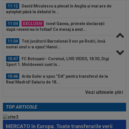
11:12
David Miculescu a plecat în Anglia și mai are de
așteptat până la debutul în...
11:04
EXCLUSIV
Ionel Ganea, primele declarații
după revenirea în fotbal! Ce mesaj a avut...
11:04
Toți jucătorii Barcelonei îl vor pe Rodri, însă
numai unul s-a opus! Hansi...
10:47
FC Botoșani - Corvinul, LIVE VIDEO, 18:30, Digi
Sport 1. Moldovenii sunt în...
10:46
Arda Guler a spus ”DA” pentru transferul de la
Real Madrid! Salariu de 18...
Vezi ultimele ştiri
10:39
EXCLUSIV
Se anunță sold-out la Sepsi -
FCSB! Laszlo Dioszegi: "S-au vândut biletele ca...
TOP ARTICOLE
11:25
"Ce frumos arată clasamentul". Primarul din
Pitești a pus "sare pe rană", după...
MERCATO în Europa. Toate transferurile verii
11:20
Mesajul afișat în biroul lui Mario Felgueiras: ”În