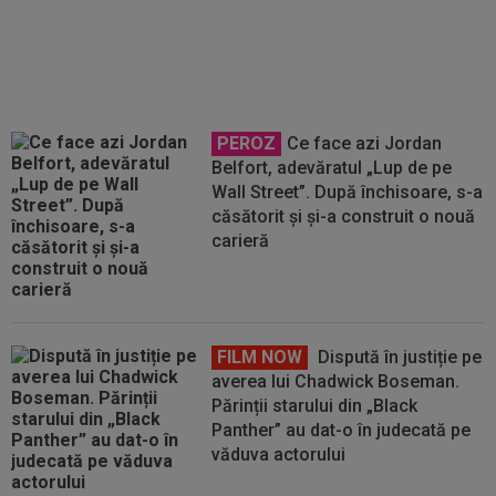
luată de Real Madrid pentru
transferul lui Yan Diomande
PEROZ
Ce face azi Jordan
Belfort, adevăratul „Lup de pe
Wall Street”. După închisoare, s-a
căsătorit și și-a construit o nouă
carieră
FILM NOW
Dispută în justiție pe
averea lui Chadwick Boseman.
Părinții starului din „Black
Panther” au dat-o în judecată pe
văduva actorului