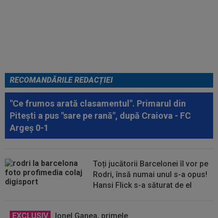
VIDEO
Au apărut imaginile:
Darius Olaru, gol de autor în
Belgia! Comentatorii: "Nu se
poate așa ceva"
RECOMANDĂRILE REDACȚIEI
"Ce frumos arată clasamentul". Primarul din
Pitești a pus "sare pe rană", după Craiova - FC
Argeș 0-1
Toți jucătorii Barcelonei îl vor pe
Rodri, însă numai unul s-a opus!
Hansi Flick s-a săturat de el
EXCLUSIV
Ionel Ganea, primele