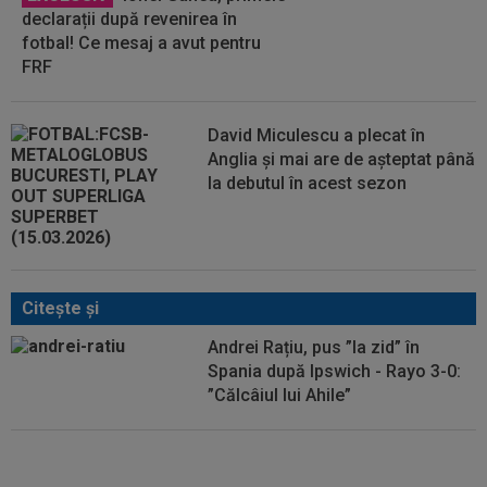
declarații după revenirea în
fotbal! Ce mesaj a avut pentru
FRF
David Miculescu a plecat în
Anglia și mai are de așteptat până
la debutul în acest sezon
Citeşte şi
Andrei Rațiu, pus ”la zid” în
Spania după Ipswich - Rayo 3-0:
”Călcâiul lui Ahile”
”Au schimbat contractul”! Decizia