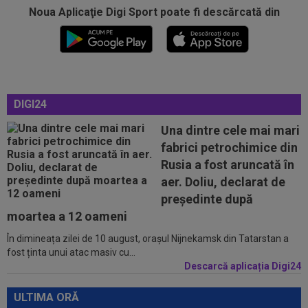
Noua Aplicaţie Digi Sport poate fi descărcată din
11:04
EXCLUSIV
Ionel Ganea, primele declarații
după revenirea în fotbal! Ce mesaj a avut...
11:04
Toți jucătorii Barcelonei îl vor pe Rodri, însă
numai unul s-a opus! Hansi...
DIGI24
10:47
FC Botoșani - Corvinul, LIVE VIDEO, 18:30, Digi
Sport 1. Moldovenii sunt în...
Una dintre cele mai mari
fabrici petrochimice din
10:46
Arda Guler a spus ”DA” pentru transferul de la
Rusia a fost aruncată în
Real Madrid! Salariu de 18...
aer. Doliu, declarat de
10:39
EXCLUSIV
Se anunță sold-out la Sepsi -
președinte după
FCSB! Laszlo Dioszegi: "S-au vândut biletele ca...
moartea a 12 oameni
În dimineața zilei de 10 august, orașul Nijnekamsk din Tatarstan a
11:25
"Ce frumos arată clasamentul". Primarul din
fost ținta unui atac masiv cu...
Pitești a pus "sare pe rană", după...
Descarcă aplicația Digi24
11:20
Mesajul afișat în biroul lui Mario Felgueiras: ”În
viaţă, putem controla doar...
ULTIMA ORĂ