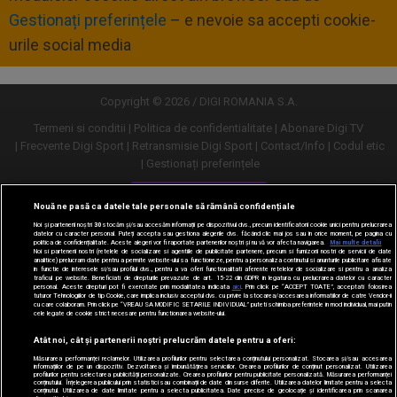
Gestionați preferințele
– e nevoie sa accepti cookie-
urile social media
Copyright © 2026 / DIGI ROMANIA S.A.
Termeni si conditii
Politica de confidentialitate
Abonare Digi TV
Frecvente Digi Sport
Retransmisie Digi Sport
Contact/Info
Codul etic
Gestionați preferințele
Versiune desktop
Nouă ne pasă ca datele tale personale să rămână confidențiale
Noi și partenerii noștri
30
stocăm și/sau accesăm informații pe dispozitivul dvs., precum identificatorii cookie unici pentru prelucrarea
datelor cu caracter personal. Puteți accepta sau gestiona alegerile dvs. făcând clic mai jos sau în orice moment, pe pagina cu
politica de confidențialitate. Aceste alegeri vor fi raportate partenerilor noștri și nu vă vor afecta navigarea.
Mai multe detalii
Noi si partenerii nostri (retelele de socializare si agentiile de publicitate partenere, precum si furnizorii nostri de servicii de date
analitice) prelucram date pentru a permite website-ului sa functioneze, pentru a personaliza continutul si anunturile publicitare afisate
in functie de interesele si/sau profilul dvs., pentru a va oferi functionalitati aferente retelelor de socializare si pentru a analiza
traficul pe website. Beneficiati de drepturile prevazute de art. 15-22 din GDPR in legatura cu prelucrarea datelor cu caracter
personal. Aceste drepturi pot fi exercitate prin modalitatea indicata
aici
. Prin click pe “ACCEPT TOATE”, acceptati folosirea
tuturor Tehnologiilor de tip Cookie, care implica inclusiv acceptul dvs. cu privire la stocarea/accesarea informatiilor de catre Vendor-ii
cu care colaboram. Prin click pe “VREAU SA MODIFIC SETARILE INDIVIDUAL” puteti schimba preferintele in mod individual, mai putin
cele legate de cookie strict necesare pentru functionarea website-ului.
Atât noi, cât și partenerii noștri prelucrăm datele pentru a oferi:
Măsurarea performanței reclamelor. Utilizarea profilurilor pentru selectarea conținutului personalizat. Stocarea și/sau accesarea
informațiilor de pe un dispozitiv. Dezvoltarea și îmbunătățirea serviciilor. Crearea profilurilor de conținut personalizat. Utilizarea
profilurilor pentru selectarea publicității personalizate. Crearea profilurilor pentru publicitate personalizată. Măsurarea performanței
conținutului. Înțelegerea publicului prin statistici sau combinații de date din surse diferite. Utilizarea datelor limitate pentru a selecta
conținutul. Utilizarea de date limitate pentru a selecta publicitatea. Date precise de geolocație și identificarea prin scanarea