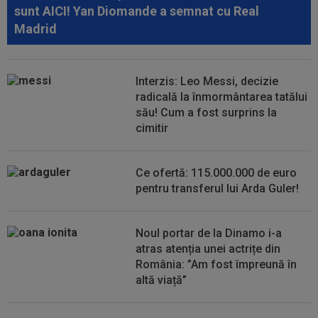
sunt AICI! Yan Diomande a semnat cu Real
viaţă, putem controla doar...
Madrid
11:12
David Miculescu a plecat în Anglia și mai are de
așteptat până la debutul în...
Interzis: Leo Messi, decizie
11:04
EXCLUSIV
Ionel Ganea, primele declarații
radicală la înmormântarea tatălui
după revenirea în fotbal! Ce mesaj a avut...
său! Cum a fost surprins la
cimitir
11:04
Toți jucătorii Barcelonei îl vor pe Rodri, însă
numai unul s-a opus! Hansi...
Ce ofertă: 115.000.000 de euro
pentru transferul lui Arda Guler!
Noul portar de la Dinamo i-a
atras atenția unei actrițe din
România: ”Am fost împreună în
altă viață”