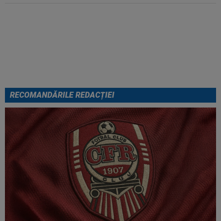
VIDEO
Au apărut imaginile:
Darius Olaru, gol de autor în
Belgia! Comentatorii: "Nu se
poate așa ceva"
RECOMANDĂRILE REDACȚIEI