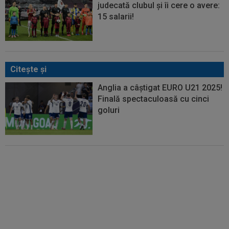
judecată clubul și îi cere o avere:
15 salarii!
Citeşte şi
Anglia a câștigat EURO U21 2025!
Finală spectaculoasă cu cinci
goluri
Cătălin Cîrjan a rupt tăcerea,
după ce a fost lăsat acasă de
Daniel Pancu înainte de EURO
U21 2025