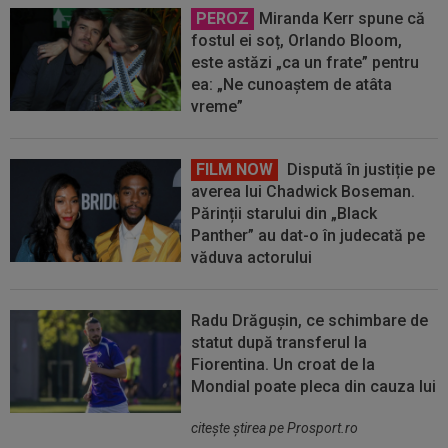
PEROZ
Miranda Kerr spune că
fostul ei soț, Orlando Bloom,
este astăzi „ca un frate” pentru
ea: „Ne cunoaștem de atâta
vreme”
FILM NOW
Dispută în justiție pe
averea lui Chadwick Boseman.
Părinții starului din „Black
Panther” au dat-o în judecată pe
văduva actorului
Radu Drăgușin, ce schimbare de
statut după transferul la
Fiorentina. Un croat de la
Mondial poate pleca din cauza lui
citeşte ştirea pe Prosport.ro