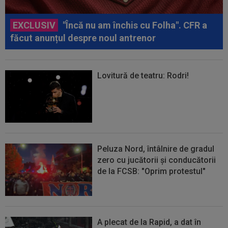
EXCLUSIV
"Încă nu am închis cu Folha". CFR a
făcut anunțul despre noul antrenor
Lovitură de teatru: Rodri!
Peluza Nord, întâlnire de gradul
zero cu jucătorii și conducătorii
de la FCSB: "Oprim protestul"
A plecat de la Rapid, a dat în