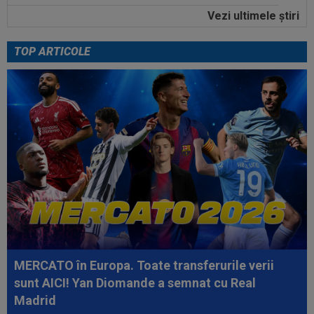
Vezi ultimele ştiri
12:02
Real Madrid s-a reorientat după refuzul lui
Rodri. 90 de milioane de euro!
TOP ARTICOLE
11:52
O echipă din SuperLiga, gata să se mute pe un
alt stadion: "Finalul lunii...
13:06
EXCLUSIV
"Încă nu am închis cu Folha". CFR
a făcut anunțul despre noul antrenor
12:54
A plecat de la Rapid, a dat în judecată clubul și
îi cere o avere: 15 salarii!
12:54
Lovitură de teatru: Rodri!
12:35
Peluza Nord, întâlnire de gradul zero cu
jucătorii și conducătorii de la FCSB...
MERCATO în Europa. Toate transferurile verii
12:27
Verdictul specialistului, după ce Universitatea
sunt AICI! Yan Diomande a semnat cu Real
Craiova a cerut penalty în...
Madrid