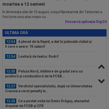
Rodri. 90 de milioane de euro!
moartea a 12 oameni
În dimineața zilei de 10 august, orașul Nijnekamsk din Tatarstan a
11:52
O echipă din SuperLiga, gata să se mute pe un
fost ținta unui atac masiv cu...
alt stadion: "Finalul lunii...
Descarcă aplicația Digi24
13:06
EXCLUSIV
"Încă nu am închis cu Folha". CFR
a făcut anunțul despre noul antrenor
ULTIMA ORĂ
12:54
A plecat de la Rapid, a dat în judecată clubul și
îi cere o avere: 15 salarii!
12:54
Lovitură de teatru: Rodri!
12:35
Peluza Nord, întâlnire de gradul zero cu
jucătorii și conducătorii de la FCSB...
12:27
Verdictul specialistului, după ce Universitatea
Craiova a cerut penalty în...
12:25
Ce a postat soția lui Denis Drăguș, atacantul
disputat de FCSB și CFR