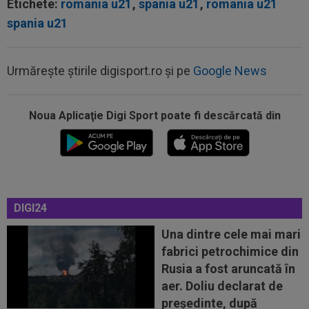
Etichete:
romania u21
,
spania u21
,
romania u21
spania u21
Urmărește știrile digisport.ro și pe
Google News
Noua Aplicaţie Digi Sport poate fi descărcată din
12:35
Peluza Nord, întâlnire de gradul zero cu
jucătorii și conducătorii de la FCSB...
DIGI24
12:27
Verdictul specialistului, după ce Universitatea
Craiova a cerut penalty în...
Una dintre cele mai mari
fabrici petrochimice din
12:25
Ce a postat soția lui Denis Drăguș, atacantul
Rusia a fost aruncată în
disputat de FCSB și CFR
aer. Doliu declarat de
12:02
Real Madrid s-a reorientat după refuzul lui
președinte, după