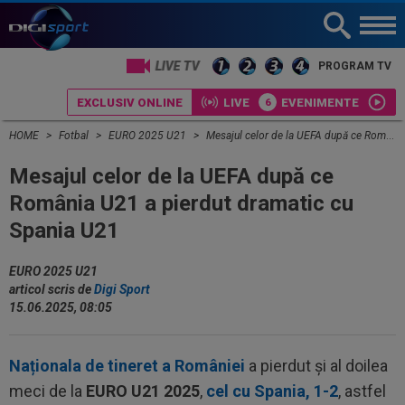
LIVE TV
PROGRAM TV
EXCLUSIV ONLINE
LIVE
EVENIMENTE
HOME
Fotbal
EURO 2025 U21
Mesajul celor de la UEFA după ce România U21 a pierdut dramatic cu Spania U21
Mesajul celor de la UEFA după ce
România U21 a pierdut dramatic cu
Spania U21
EURO 2025 U21
articol scris de
Digi Sport
15.06.2025, 08:05
Naționala de tineret a României
a pierdut și al doilea
meci de la
EURO U21 2025
,
cel cu Spania, 1-2
, astfel