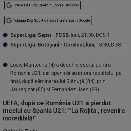
Urmărește
Digi Sport
în Google Discover
Adaugă
Digi Sport
ca sursă preferată în Google
SuperLiga: Sepsi - FCSB
, luni, 21:30, DGS 1
SuperLiga: Botoșani - Corvinul
, luni, 18:30, DGS 1
Louis Munteanu (4) a deschis scorul pentru
România U21, dar spaniolii au întors rezultatul pe
final, după eliminarea lui Blănuță (84), prin
Jauregizar (85) și Fernandez Jaen (88).
UEFA, după ce România U21 a pierdut
meciul cu Spania U21: ”
'La Rojita', revenire
incredibilă!”