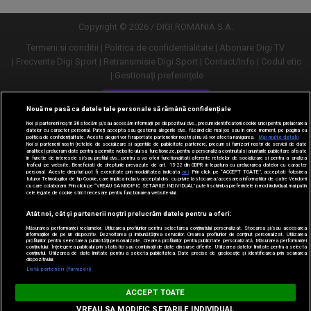
Copyright © 2026 / DIGI ROMANIA S.A.
Termeni si conditii
Politica de confidentialitate
Abonare Digi TV
Frecvente Digi Sport
Retransmisie Digi Sport
Contact/Info
Codul etic
Gestionați preferințele
Versiune desktop
Nouă ne pasă ca datele tale personale să rămână confidențiale
Noi și partenerii noștri
30
stocăm și/sau accesăm informații pe dispozitivul dvs., precum identificatorii cookie unici pentru prelucrarea
datelor cu caracter personal. Puteți accepta sau gestiona alegerile dvs. făcând clic mai jos sau în orice moment, pe pagina cu
politica de confidențialitate. Aceste alegeri vor fi raportate partenerilor noștri și nu vă vor afecta navigarea.
Mai multe detalii
Noi si partenerii nostri (retelele de socializare si agentiile de publicitate partenere, precum si furnizorii nostri de servicii de date
analitice) prelucram date pentru a permite website-ului sa functioneze, pentru a personaliza continutul si anunturile publicitare afisate
in functie de interesele si/sau profilul dvs., pentru a va oferi functionalitati aferente retelelor de socializare si pentru a analiza
traficul pe website. Beneficiati de drepturile prevazute de art. 15-22 din GDPR in legatura cu prelucrarea datelor cu caracter
personal. Aceste drepturi pot fi exercitate prin modalitatea indicata
aici
. Prin click pe “ACCEPT TOATE”, acceptati folosirea
tuturor Tehnologiilor de tip Cookie, care implica inclusiv acceptul dvs. cu privire la stocarea/accesarea informatiilor de catre Vendor-ii
cu care colaboram. Prin click pe “VREAU SA MODIFIC SETARILE INDIVIDUAL” puteti schimba preferintele in mod individual, mai putin
cele legate de cookie strict necesare pentru functionarea website-ului.
Atât noi, cât și partenerii noștri prelucrăm datele pentru a oferi:
Măsurarea performanței reclamelor. Utilizarea profilurilor pentru selectarea conținutului personalizat. Stocarea și/sau accesarea
informațiilor de pe un dispozitiv. Dezvoltarea și îmbunătățirea serviciilor. Crearea profilurilor de conținut personalizat. Utilizarea
profilurilor pentru selectarea publicității personalizate. Crearea profilurilor pentru publicitate personalizată. Măsurarea performanței
conținutului. Înțelegerea publicului prin statistici sau combinații de date din surse diferite. Utilizarea datelor limitate pentru a selecta
conținutul. Utilizarea de date limitate pentru a selecta publicitatea. Date precise de geolocație și identificarea prin scanarea
dispozitivului.
URMĂREȘTE-NE ȘI PE:
Listă parteneri (furnizori)
Digi Sport
ACCEPT TOATE
DESCARCĂ
m.digisport.ro
VREAU SA MODIFIC SETARILE INDIVIDUAL