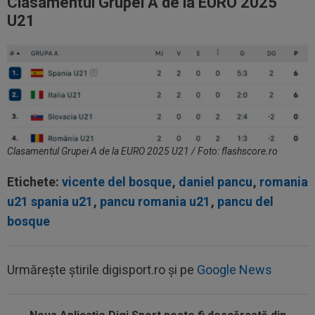
Clasamentul Grupei A de la EURO 2025
U21
Clasamentul Grupei A de la EURO 2025 U21 / Foto: flashscore.ro
Etichete:
vicente del bosque
,
daniel pancu
,
romania
u21 spania u21
,
pancu romania u21
,
pancu del
bosque
Urmărește știrile digisport.ro și pe
Google News