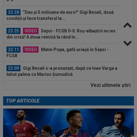
23:28
”Dau și 5 milioane de euro!” Gigi Becali, două
condiții și face transferul la...
23:25
VIDEO
Sepsi - FCSB 0-0. Roș-albaștrii nu ies
din criză! A doua remiză la rând în...
23:11
VIDEO
Matei Popa, gafă uriașă în Sepsi -
FCSB
23:09
Gigi Becali s-a pronunțat, după ce Ioan Varga a
bătut palma cu Marius Șumudică
Vezi ultimele ştiri
23:04
A fost ”bărbat”, dar doar 45 de minute! OUT la
pauza meciului Sepsi - FCSB
TOP ARTICOLE
22:40
EXCLUSIV
Verdict dur la pauza meciului
Sespi - FCSB! Cei 3 jucători ”roș-albaștri” care...
23:45
Florin Tănase, după Sepsi - FCSB 0-0: ”Suntem
neînvinși” + A comentat...