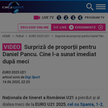
LIVE TV
PROGRAM TV
EXCLUSIV ONLINE
LIVE
EVENIMENTE
HOME
Fotbal
EURO 2025 U21
Surpriză de proporții pentru Daniel Pancu. Cine l-a sunat imediat după meci
VIDEO
Surpriză de proporții pentru
Daniel Pancu. Cine l-a sunat imediat
după meci
EURO 2025 U21
articol scris de
Digi Sport
14.06.2025, 22:25
Naționala de tineret a României U21
a pierdut și al
doilea meci de la
EURO U21 2025
,
cel cu Spania, 1-2
,