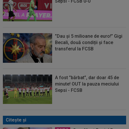
Sepsi - FCSB 0-0
”Dau și 5 milioane de euro!” Gigi
Becali, două condiții și face
transferul la FCSB
A fost ”bărbat”, dar doar 45 de
minute! OUT la pauza meciului
Sepsi - FCSB
Citeşte şi