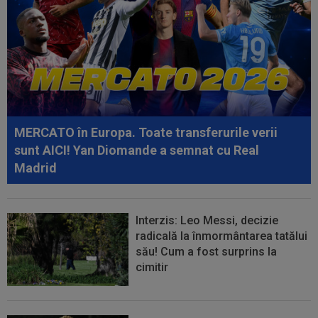
23:44
Juri Cisotti s-a învinovățit, după Sepsi - FCSB
0-0
23:28
”Dau și 5 milioane de euro!” Gigi Becali, două
condiții și face transferul la...
23:25
VIDEO
Sepsi - FCSB 0-0. Roș-albaștrii nu ies
din criză! A doua remiză la rând în...
MERCATO în Europa. Toate transferurile verii
23:11
VIDEO
Matei Popa, gafă uriașă în Sepsi -
sunt AICI! Yan Diomande a semnat cu Real
FCSB
Madrid
Interzis: Leo Messi, decizie
radicală la înmormântarea tatălui
său! Cum a fost surprins la
cimitir