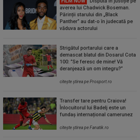
FILM NOW
Dispută în justiție pe
averea lui Chadwick Boseman.
Părinții starului din „Black
Panther” au dat-o în judecată pe
văduva actorului
Strigătul portarului care a
demascat blatul din Dosarul Cota
100: ”Se feresc de mine! Vă
deranjează un om integru?”
citeşte ştirea pe Prosport.ro
Transfer tare pentru Craiova!
Înlocuitorul lui Badelj este un
fundaș internațional camerunez
citeşte ştirea pe Fanatik.ro