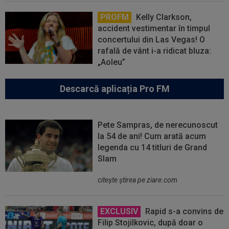
PROFM
Kelly Clarkson,
accident vestimentar în timpul
concertului din Las Vegas! O
rafală de vânt i-a ridicat bluza:
„Aoleu”
Descarcă aplicația Pro FM
Pete Sampras, de nerecunoscut
la 54 de ani! Cum arată acum
legenda cu 14 titluri de Grand
Slam
citeşte ştirea pe ziare.com
EXCLUSIV
Rapid s-a convins de
Filip Stojilkovic, după doar o