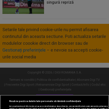
singură repriză
Setarile tale privind cookie-urile nu permit afisarea
continutul din aceasta sectiune. Poti actualiza setarile
modulelor coookie direct din browser sau de
Gestionați preferințele
– e nevoie sa accepti cookie-
urile social media
Copyright © 2026 / DIGI ROMANIA S.A.
Termeni si conditii
Politica de confidentialitate
Abonare Digi TV
Frecvente Digi Sport
Retransmisie Digi Sport
Contact/Info
Codul etic
Gestionați preferințele
Versiune desktop
Nouă ne pasă ca datele tale personale să rămână confidențiale
Noi și partenerii noștri
30
stocăm și/sau accesăm informații pe dispozitivul dvs., precum identificatorii cookie unici pentru prelucrarea
datelor cu caracter personal. Puteți accepta sau gestiona alegerile dvs. făcând clic mai jos sau în orice moment, pe pagina cu