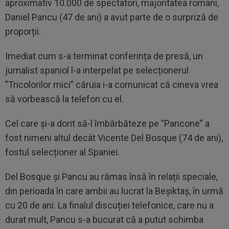
aproximativ 10.000 de spectatori, majoritatea români,
Daniel Pancu (47 de ani) a avut parte de o surpriză de
proporții.
Imediat cum s-a terminat conferința de presă, un
jurnalist spaniol l-a interpelat pe selecționerul
”Tricolorilor mici” căruia i-a comunicat că cineva vrea
să vorbească la telefon cu el.
Cel care și-a dorit să-l îmbărbăteze pe ”Pancone” a
fost nimeni altul decât Vicente Del Bosque (74 de ani),
fostul selecționer al Spaniei.
Del Bosque și Pancu au rămas însă în relații speciale,
din perioada în care ambii au lucrat la Beșiktaș, în urmă
cu 20 de ani. La finalul discuției telefonice, care nu a
durat mult, Pancu s-a bucurat că a putut schimba