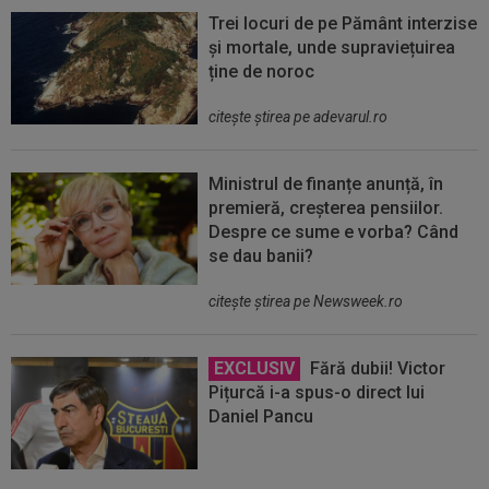
Trei locuri de pe Pământ interzise
și mortale, unde supraviețuirea
ține de noroc
citeşte ştirea pe adevarul.ro
Ministrul de finanțe anunță, în
premieră, creșterea pensiilor.
Despre ce sume e vorba? Când
se dau banii?
citeşte ştirea pe Newsweek.ro
EXCLUSIV
Fără dubii! Victor
Pițurcă i-a spus-o direct lui
Daniel Pancu