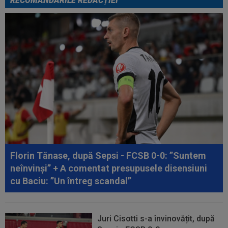
RECOMANDĂRILE REDACȚIEI
Florin Tănase, după Sepsi - FCSB 0-0: ”Suntem
neînvinși” + A comentat presupusele disensiuni
cu Baciu: ”Un întreg scandal”
Juri Cisotti s-a învinovățit, după