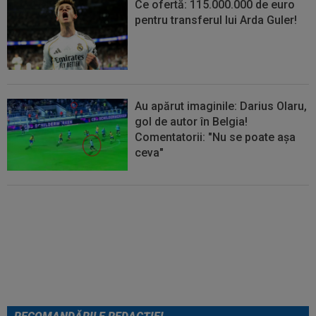
Ce ofertă: 115.000.000 de euro
pentru transferul lui Arda Guler!
Au apărut imaginile: Darius Olaru,
gol de autor în Belgia!
Comentatorii: "Nu se poate așa
ceva"
Anunțul care a luat prin
surprindere lumea tenisului: Irina
Begu s-a căsătorit