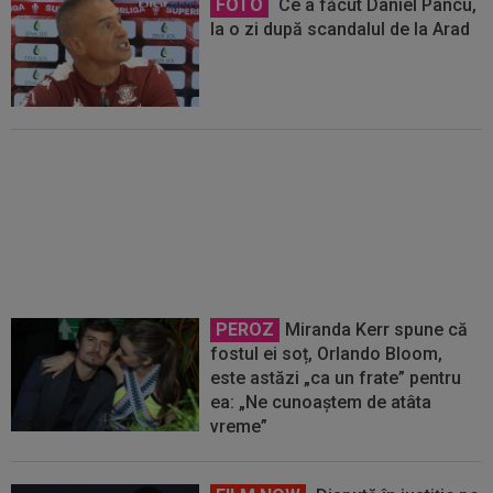
FOTO
Ce a făcut Daniel Pancu,
la o zi după scandalul de la Arad
EXCLUSIV
George Copos, fără
dubii! A dat verdictul despre
Daniel Pancu la Rapid
PEROZ
Miranda Kerr spune că
fostul ei soț, Orlando Bloom,
este astăzi „ca un frate” pentru
ea: „Ne cunoaștem de atâta
vreme”