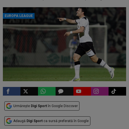
EUROPA LEAGUE
Urmărește
Digi Sport
în Google Discover
Adaugă
Digi Sport
ca sursă preferată în Google