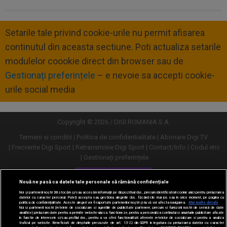
Setarile tale privind cookie-urile nu permit afisarea
continutul din aceasta sectiune. Poti actualiza setarile
modulelor coookie direct din browser sau de
Gestionați preferințele
– e nevoie sa accepti cookie-
urile social media
Copyright © 2026 / DIGI ROMANIA S.A.
Termeni si conditii
Politica de confidentialitate
Abonare Digi TV
Frecvente Digi Sport
Retransmisie Digi Sport
Contact/Info
Codul etic
Gestionați preferințele
Versiune desktop
Nouă ne pasă ca datele tale personale să rămână confidențiale
Noi și partenerii noștri
30
stocăm și/sau accesăm informații pe dispozitivul dvs., precum identificatorii cookie unici pentru prelucrarea
datelor cu caracter personal. Puteți accepta sau gestiona alegerile dvs. făcând clic mai jos sau în orice moment, pe pagina cu
politica de confidențialitate. Aceste alegeri vor fi raportate partenerilor noștri și nu vă vor afecta navigarea.
Mai multe detalii
Noi si partenerii nostri (retelele de socializare si agentiile de publicitate partenere, precum si furnizorii nostri de servicii de date
analitice) prelucram date pentru a permite website-ului sa functioneze, pentru a personaliza continutul si anunturile publicitare afisate
in functie de interesele si/sau profilul dvs., pentru a va oferi functionalitati aferente retelelor de socializare si pentru a analiza
traficul pe website. Beneficiati de drepturile prevazute de art. 15-22 din GDPR in legatura cu prelucrarea datelor cu caracter