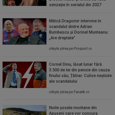
senzație în serialul din 2027
Mitică Dragomir intervine în
scandalul dintre Adrian
Bumbescu și Dorinel Munteanu:
„Are dreptate”
citeşte ştirea pe Prosport.ro
Cornel Dinu, lăsat lunar fără
3.500 de lei din pensie din cauza
finului său, Țălnar. Culise neștiute
ale scandalului
citeşte ştirea pe Fanatik.ro
Noile șosele montane din
Apuseni care vor concura