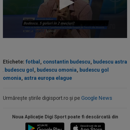
Etichete:
fotbal
,
constantin budescu
,
budescu astra
,
budescu gol
,
budescu omonia
,
budescu gol
omonia
,
astra europa elague
Urmărește știrile digisport.ro și pe
Google News
Noua Aplicaţie Digi Sport poate fi descărcată din