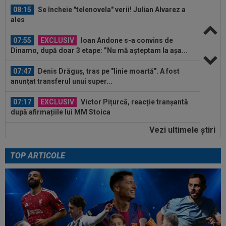
08:15
Se încheie "telenovela" verii! Julian Alvarez a
ales
07:55
EXCLUSIV
Ioan Andone s-a convins de
Dinamo, după doar 3 etape: ”Nu mă așteptam la așa...
07:47
Denis Drăguș, tras pe "linie moartă". A fost
anunțat transferul unui super...
07:17
EXCLUSIV
Victor Pițurcă, reacție tranșantă
după afirmațiile lui MM Stoica
Vezi ultimele ştiri
07:15
EXCLUSIV
Universitatea Craiova a plătit
1.000.000 de euro pentru el: "Foarte talentat"
TOP ARTICOLE
07:10
Anunțul venit din Israel, după ce Universitatea
Craiova a oferit 700.000€...
08:20
Românul cu ZERO meciuri la națională a
marcat în Europa
08:19
Surpriză de proporții: PSG, bătută cu 0-3 de o