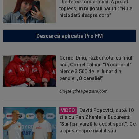
libertatea fără artificii. A pozat
topless, în mijlocul naturii: "Nu e
niciodată despre corp"
Descarcă aplicația Pro FM
Cornel Dinu, război total cu finul
său, Cornel Țălnar. "Procurorul"
pierde 3.500 de lei lunar din
pensie: „O canalie!”
citeşte ştirea pe ziare.com
VIDEO
David Popovici, după 10
zile cu Pan Zhanle la București:
”Suntem varză la acest sport”. Ce
a spus despre rivalul său