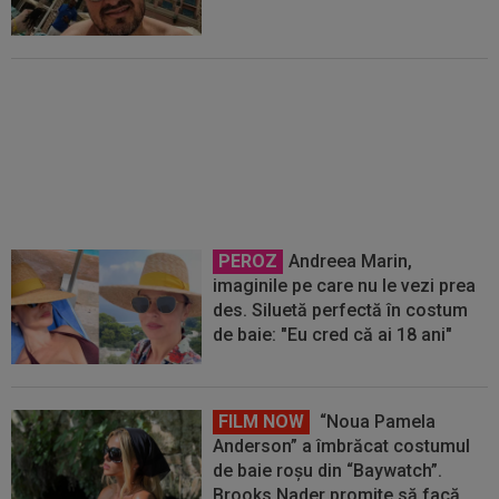
Fosta iubită a lui Cristiano
Ronaldo a ”dat fotbalul pe
baschet”! Are o relație cu un star
din NBA
PEROZ
Andreea Marin,
imaginile pe care nu le vezi prea
des. Siluetă perfectă în costum
de baie: "Eu cred că ai 18 ani"
FILM NOW
“Noua Pamela
Anderson” a îmbrăcat costumul
de baie roșu din “Baywatch”.
Brooks Nader promite să facă