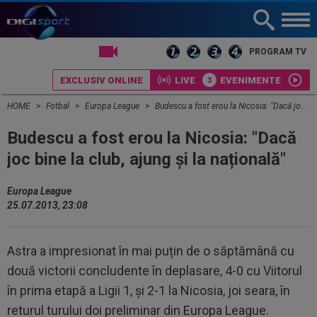
LIVE TV
PROGRAM TV
EXCLUSIV ONLINE
LIVE
EVENIMENTE
HOME
Fotbal
Europa League
Budescu a fost erou la Nicosia: "Dacă joc bine la club, ajung și la națională"
Budescu a fost erou la Nicosia: "Dacă
joc bine la club, ajung și la națională"
Europa League
25.07.2013, 23:08
Astra a impresionat în mai puțin de o săptămână cu
două victorii concludente în deplasare, 4-0 cu Viitorul
în prima etapă a Ligii 1, și 2-1 la Nicosia, joi seara, în
returul turului doi preliminar din Europa League.