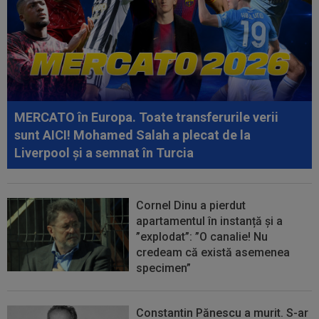
echipă de liga a doua!
08:15
Se încheie "telenovela" verii! Julian Alvarez a
ales
07:55
EXCLUSIV
Ioan Andone s-a convins de
Dinamo, după doar 3 etape: ”Nu mă așteptam la așa...
MERCATO în Europa. Toate transferurile verii
07:47
Denis Drăguș, tras pe "linie moartă". A fost
sunt AICI! Mohamed Salah a plecat de la
anunțat transferul unui super...
Liverpool și a semnat în Turcia
Cornel Dinu a pierdut
apartamentul în instanță și a
”explodat”: ”O canalie! Nu
credeam că există asemenea
specimen”
Constantin Pănescu a murit. S-ar