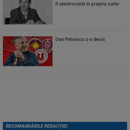
fi electrocutat în propria curte
Dan Petrescu s-a decis
EXCLUSIV
Gata! Dinamo s-a
decis, la 24 de ore după ce Gigi
Becali i l-a oferit gratis pe Dennis
Politic
RECOMANDĂRILE REDACȚIEI