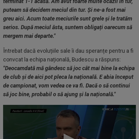
terminat 1-1 acasă. Am avut foarte multe ocazii în tur,
puteam să decidem meciul din tur. Și ne-a fost mai
greu aici. Acum toate meciurile sunt grele și le tratăm
serios. După meciul ăsta, suntem obligați oarecum să
mergem mai departe."
Întrebat dacă evoluțiile sale îi dau speranțe pentru a fi
convcat la echipa națională, Budescu a răspuns:
"Deocamdată mă gândesc să joc cât mai bine la echipa
de club și de aici pot pleca la națională. E abia început
de campionat, vom vedea ce va fi. Dacă o să continui
să joc bine, probabil o să ajung și la națională."