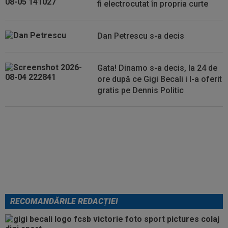
fi electrocutat în propria curte
Chivu s-au pus de acord
Dan Petrescu s-a decis
Gata! Dinamo s-a decis, la 24 de
ore după ce Gigi Becali i l-a oferit
gratis pe Dennis Politic
Lovitură de teatru: Denis Drăguș!
În pole-position pentru transferul
său
RECOMANDĂRILE REDACȚIEI