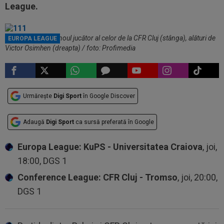
League.
Kenneth Omeruo, noul jucător al celor de la CFR Cluj (stânga), alături de
EUROPA LEAGUE
Victor Osimhen (dreapta) / foto: Profimedia
Urmărește
Digi Sport
în Google Discover
Adaugă
Digi Sport
ca sursă preferată în Google
Europa League: KuPS - Universitatea Craiova
, joi,
18:00, DGS 1
Conference League: CFR Cluj - Tromso
, joi, 20:00,
DGS 1