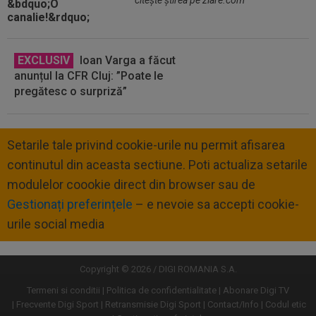
EXCLUSIV
Ioan Varga a făcut
anunțul la CFR Cluj: ”Poate le
pregătesc o surpriză”
Setarile tale privind cookie-urile nu permit afisarea
continutul din aceasta sectiune. Poti actualiza setarile
modulelor coookie direct din browser sau de
Gestionați preferințele
– e nevoie sa accepti cookie-
urile social media
Copyright © 2026 / DIGI ROMANIA S.A.
Termeni si conditii
Politica de confidentialitate
Abonare Digi TV
Frecvente Digi Sport
Retransmisie Digi Sport
Contact/Info
Codul etic