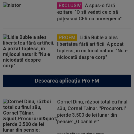
EXCLUSIV
A spus-o fără
ezitare: ”O să vedeți ce o să
pățească CFR cu norvegienii”
PROFM
Lidia Buble a ales
libertatea fără artificii. A pozat
topless, în mijlocul naturii: "Nu e
niciodată despre corp"
Descarcă aplicația Pro FM
Cornel Dinu, război total cu finul
său, Cornel Țălnar. "Procurorul"
pierde 3.500 de lei lunar din
pensie: „O canalie!”
citeşte ştirea pe ziare.com