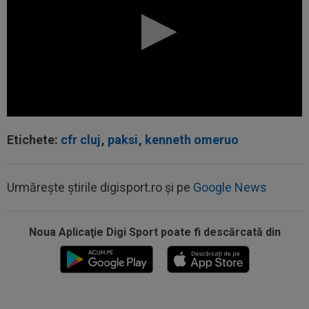
Etichete:
cfr cluj
,
paksi
,
kenneth omeruo
Urmărește știrile digisport.ro și pe
Google News
09:20
Real Madrid l-a lăsat să plece de la echipă și o
clauză rară a fost inclusă în...
Noua Aplicaţie Digi Sport poate fi descărcată din
09:16
40.000.000€ pentru transfer! Inter și Cristi
Chivu s-au pus de acord
09:16
Prins în fapt! Oamenii legii au deschis
portbagajul unui taximetrist din...