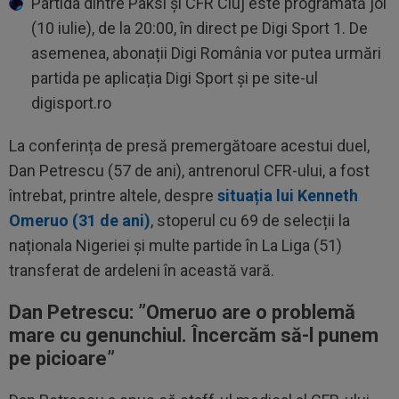
Partida dintre Paksi și CFR Cluj este programată joi
(10 iulie), de la 20:00, în direct pe Digi Sport 1. De
asemenea, abonații Digi România vor putea urmări
partida pe aplicația Digi Sport și pe site-ul
digisport.ro
La conferința de presă premergătoare acestui duel,
Dan Petrescu (57 de ani), antrenorul CFR-ului, a fost
întrebat, printre altele, despre
situația lui Kenneth
Omeruo (31 de ani)
, stoperul cu 69 de selecții la
naționala Nigeriei și multe partide în La Liga (51)
transferat de ardeleni în această vară.
Dan Petrescu: ”
Omeruo are o problemă
mare cu genunchiul. Încercăm să-l punem
pe picioare”