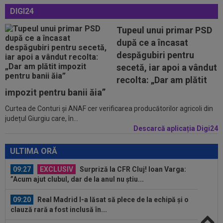
DIGI24
09:04
VIDEO EXCLUSIV
Adrian Cristea, la
Interviurile Digi Sport. ”Borcea a avut succes mai mare
Tupeul unui primar PSD
la...
după ce a încasat
08:55
Luis Figo, dezlănțuit: "Cel mai josnic, viclean și
despăgubiri pentru
parșiv pe care l-am văzut...
secetă, iar apoi a vândut
recolta: „Dar am plătit
09:38
Gigi Becali a lansat oferta: ”1,5 milioane de
euro”
impozit pentru banii ăia”
Curtea de Conturi și ANAF cer verificarea producătorilor agricoli din
09:36
Atenție, Craiova! Finlandezii și-au făcut temele
județul Giurgiu care, în...
și au descifrat cum vor aborda...
Descarcă aplicația Digi24
09:27
EXCLUSIV
Surpriză la CFR Cluj! Ioan Varga:
”Acum ajut clubul, dar de la anul nu știu...
ULTIMA ORĂ
09:20
Real Madrid l-a lăsat să plece de la echipă și o
clauză rară a fost inclusă în...
09:16
40.000.000€ pentru transfer! Inter și Cristi
Chivu s-au pus de acord