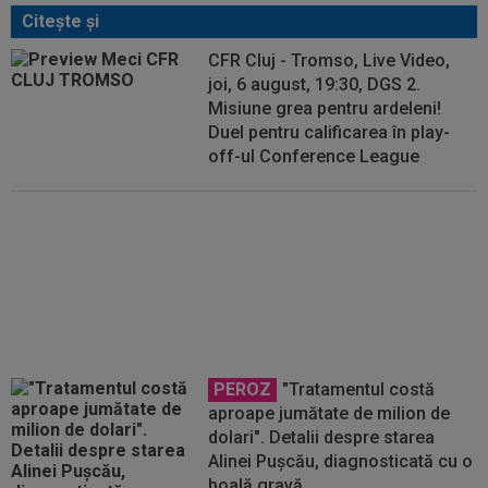
Citeşte şi
CFR Cluj - Tromso, Live Video,
joi, 6 august, 19:30, DGS 2.
Misiune grea pentru ardeleni!
Duel pentru calificarea în play-
off-ul Conference League
Absențe la CFR Cluj în meciul cu
Tromso! Antonio Folha: "O bătălie
grea"
PEROZ
"Tratamentul costă
aproape jumătate de milion de
dolari". Detalii despre starea
Alinei Pușcău, diagnosticată cu o
boală gravă