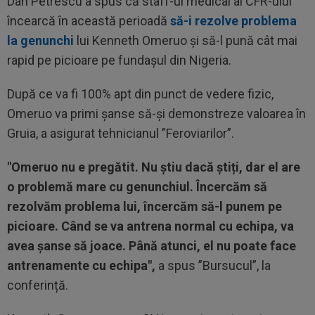
Dan Petrescu a spus că staff-ul medical al CFR-ului
încearcă în această perioadă
să-i rezolve problema
la genunchi
lui Kenneth Omeruo și să-l pună cât mai
rapid pe picioare pe fundașul din Nigeria.
După ce va fi 100% apt din punct de vedere fizic,
Omeruo va primi șanse să-și demonstreze valoarea în
Gruia, a asigurat tehnicianul ”Feroviarilor”.
"Omeruo nu e pregătit. Nu știu dacă știți, dar el are
o problemă mare cu genunchiul. Încercăm să
rezolvăm problema lui, încercăm să-l punem pe
picioare. Când se va antrena normal cu echipa, va
avea șanse să joace. Până atunci, el nu poate face
antrenamente cu echipa",
a spus ”Bursucul”, la
conferință.