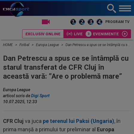
PROGRAM TV
EXCLUSIV ONLINE
LIVE
EVENIMENTE
HOME
Fotbal
Europa League
Dan Petrescu a spus ce se întâmplă cu starul transferat de CFR Cluj în această vară: ”Are o problemă mare”
Dan Petrescu a spus ce se întâmplă cu
starul transferat de CFR Cluj în
această vară: ”Are o problemă mare”
Europa League
articol scris de
Digi Sport
10.07.2025, 12:33
CFR Cluj
va juca
pe terenul lui Paksi (Ungaria)
, în
prima manșă a primului tur preliminar al
Europa