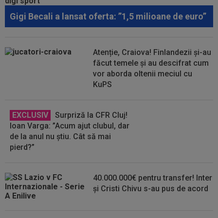
Gigi Becali a lansat oferta: ”1,5 milioane de euro”
Atenție, Craiova! Finlandezii și-au
făcut temele și au descifrat cum
vor aborda oltenii meciul cu
KuPS
EXCLUSIV
Surpriză la CFR Cluj!
Ioan Varga: ”Acum ajut clubul, dar
de la anul nu știu. Cât să mai
pierd?”
40.000.000€ pentru transfer! Inter
și Cristi Chivu s-au pus de acord