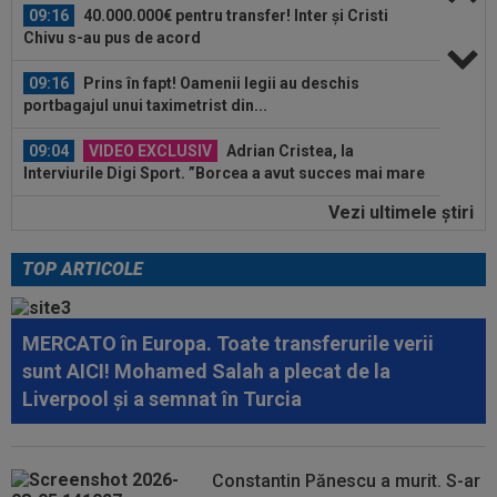
09:16
Prins în fapt! Oamenii legii au deschis
portbagajul unui taximetrist din...
09:04
VIDEO EXCLUSIV
Adrian Cristea, la
Interviurile Digi Sport. ”Borcea a avut succes mai mare
la...
08:55
Luis Figo, dezlănțuit: "Cel mai josnic, viclean și
parșiv pe care l-am văzut...
Vezi ultimele ştiri
09:38
Gigi Becali a lansat oferta: ”1,5 milioane de
euro”
TOP ARTICOLE
09:36
Atenție, Craiova! Finlandezii și-au făcut temele
și au descifrat cum vor aborda...
MERCATO în Europa. Toate transferurile verii
09:27
EXCLUSIV
Surpriză la CFR Cluj! Ioan Varga:
sunt AICI! Mohamed Salah a plecat de la
”Acum ajut clubul, dar de la anul nu știu...
Liverpool și a semnat în Turcia
09:20
Real Madrid l-a lăsat să plece de la echipă și o
clauză rară a fost inclusă în...
Constantin Pănescu a murit. S-ar
09:16
40.000.000€ pentru transfer! Inter și Cristi