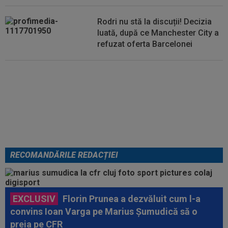
Rodri nu stă la discuții! Decizia
luată, după ce Manchester City a
refuzat oferta Barcelonei
Cel mai bine plătit jucător din
SuperLigă a devenit liber! Gigi
Becali spunea: ”Pregătesc o
bombă! Bani mulți”
RECOMANDĂRILE REDACȚIEI
EXCLUSIV
Florin Prunea a dezvăluit cum l-a
convins Ioan Varga pe Marius Șumudică să o
preia pe CFR