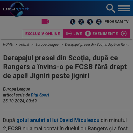
LIVE TV
PROGRAM TV
EXCLUSIV ONLINE
LIVE
EVENIMENTE
HOME
Fotbal
Europa League
Derapajul presei din Scoția, după ce Rangers a învins-o pe FCSB fără drept de apel! Jigniri peste jigniri
Derapajul presei din Scoția, după ce
Rangers a învins-o pe FCSB fără drept
de apel! Jigniri peste jigniri
Europa League
articol scris de
Digi Sport
25.10.2024, 00:59
După
golul anulat al lui David Miculescu
din minutul
2,
FCSB
nu a mai contat în duelul cu
Rangers
și a fost