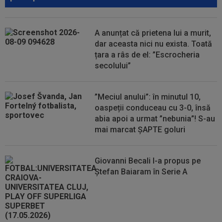
A anunțat că prietena lui a murit,
dar aceasta nici nu exista. Toată
țara a râs de el: ”Escrocheria
secolului”
”Meciul anului”: în minutul 10,
oaspeții conduceau cu 3-0, însă
abia apoi a urmat ”nebunia”! S-au
mai marcat ȘAPTE goluri
Giovanni Becali l-a propus pe
Ștefan Baiaram în Serie A