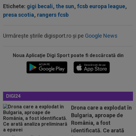
Etichete:
gigi becali
,
the sun
,
fcsb europa league
,
presa scotia
,
rangers fcsb
Urmărește știrile digisport.ro și pe
Google News
09:47
A anunțat că prietena lui a murit, dar aceasta
nici nu exista. Toată țara a râs...
Noua Aplicaţie Digi Sport poate fi descărcată din
09:03
Petrolul - Oțelul, LIVE VIDEO, 18:30, Digi Sport
1. Moldovenii s-au impus cu...
08:58
Hakan Calhanoglu a ”dat din casă”! Ce
obiective a setat Cristi Chivu la Inter...
08:57
”Meciul anului”: în minutul 10, oaspeții
DIGI24
conduceau cu 3-0, însă abia apoi a...
Drona care a explodat în
08:52
După 1.085 de zile! Adrian Mazilu a dat primul
Bulgaria, aproape de
gol pentru Dinamo și nu s-a...
România, a fost
09:52
OFICIAL
A semnat: de la Cupa Mondială
identificată. Ce arată
2026, în SuperLiga României!