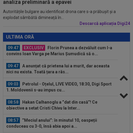
analiza preliminară a epavei
Autoritățile bulgare au identificat drona care s-a prăbușit și a
09:48
Giovanni Becali l-a propus pe Ștefan Baiaram în
explodat sâmbătă dimineață în...
Serie A
Descarcă aplicația Digi24
09:47
EXCLUSIV
Florin Prunea a dezvăluit cum l-a
convins Ioan Varga pe Marius Șumudică să o...
ULTIMA ORĂ
09:47
A anunțat că prietena lui a murit, dar aceasta
nici nu exista. Toată țara a râs...
09:03
Petrolul - Oțelul, LIVE VIDEO, 18:30, Digi Sport
1. Moldovenii s-au impus cu...
08:58
Hakan Calhanoglu a ”dat din casă”! Ce
obiective a setat Cristi Chivu la Inter...
08:57
”Meciul anului”: în minutul 10, oaspeții
conduceau cu 3-0, însă abia apoi a...
08:52
După 1.085 de zile! Adrian Mazilu a dat primul
gol pentru Dinamo și nu s-a...