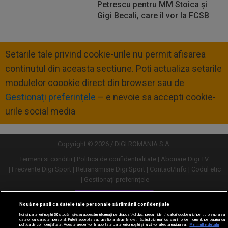
Petrescu pentru MM Stoica și
Gigi Becali, care îl vor la FCSB
Setarile tale privind cookie-urile nu permit afisarea
continutul din aceasta sectiune. Poti actualiza setarile
modulelor coookie direct din browser sau de
Gestionați preferințele
– e nevoie sa accepti cookie-
urile social media
Copyright © 2026 / DIGI ROMANIA S.A.
Termeni si conditii
Politica de confidentialitate
Abonare Digi TV
Frecvente Digi Sport
Retransmisie Digi Sport
Contact/Info
Codul etic
Gestionați preferințele
Versiune desktop
Nouă ne pasă ca datele tale personale să rămână confidențiale
Noi și partenerii noștri
30
stocăm și/sau accesăm informații pe dispozitivul dvs., precum identificatorii cookie unici pentru prelucrarea
datelor cu caracter personal. Puteți accepta sau gestiona alegerile dvs. făcând clic mai jos sau în orice moment, pe pagina cu
politica de confidențialitate. Aceste alegeri vor fi raportate partenerilor noștri și nu vă vor afecta navigarea.
Mai multe detalii