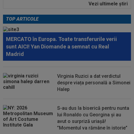
Vezi ultimele ştiri
09:52
OFICIAL
A semnat: de la Cupa Mondială
2026, în SuperLiga României!
TOP ARTICOLE
09:48
Giovanni Becali l-a propus pe Ștefan Baiaram în
Serie A
MERCATO în Europa. Toate transferurile verii
09:47
EXCLUSIV
Florin Prunea a dezvăluit cum l-a
sunt AICI! Yan Diomande a semnat cu Real
convins Ioan Varga pe Marius Șumudică să o...
Madrid
09:47
A anunțat că prietena lui a murit, dar aceasta
nici nu exista. Toată țara a râs...
Virginia Ruzici a dat verdictul
09:03
Petrolul - Oțelul, LIVE VIDEO, 18:30, Digi Sport
despre viața personală a Simonei
1. Moldovenii s-au impus cu...
Halep
S-au dus la biserică pentru nunta
lui Ronaldo cu Georgina și au
avut o surpriză uriașă!
”Momentul va rămâne în istorie”