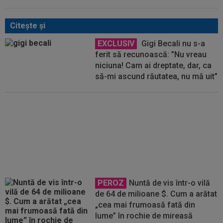
Citeşte şi
EXCLUSIV
Gigi Becali nu s-a
ferit să recunoască: ”Nu vreau
niciuna! Cam ai dreptate, dar, ca
să-mi ascund răutatea, nu mă uit”
Schimbare la FCSB! Gigi Becali s-
a convins și a luat decizia
PEROZ
Nuntă de vis într-o vilă
de 64 de milioane $. Cum a arătat
„cea mai frumoasă fată din
lume” în rochie de mireasă