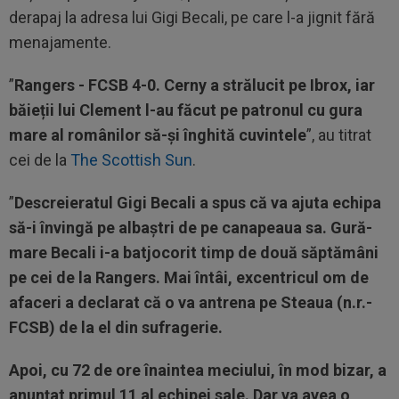
derapaj la adresa lui Gigi Becali, pe care l-a jignit fără
menajamente.
”
Rangers - FCSB 4-0. Cerny a strălucit pe Ibrox, iar
băieții lui Clement l-au făcut pe patronul cu gura
mare al românilor să-și înghită cuvintele
”, au titrat
cei de la
The Scottish Sun
.
”
Descreieratul Gigi Becali a spus că va ajuta echipa
să-i învingă pe albaștri de pe canapeaua sa. Gură-
mare Becali i-a batjocorit timp de două săptămâni
pe cei de la Rangers. Mai întâi, excentricul om de
afaceri a declarat că o va antrena pe Steaua (n.r.-
FCSB) de la el din sufragerie.
Apoi, cu 72 de ore înaintea meciului, în mod bizar, a
anunțat primul 11 al echipei sale. Dar va avea o