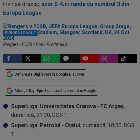
învinsă drastic,
scor 0-4
, în
runda cu numărul 3 din
Europa League
.
EUROPA LEAGUE
Rangers - FCSB / Foto: Profimedia
Urmărește
Digi Sport
în Google Discover
Adaugă
Digi Sport
ca sursă preferată în Google
SuperLiga
:
Universitatea Craiova
-
FC Argeș
,
duminică, 21:30, DGS 1
SuperLiga
:
Petrolul
-
Oțelul
, duminică, 18:30, DGS
1