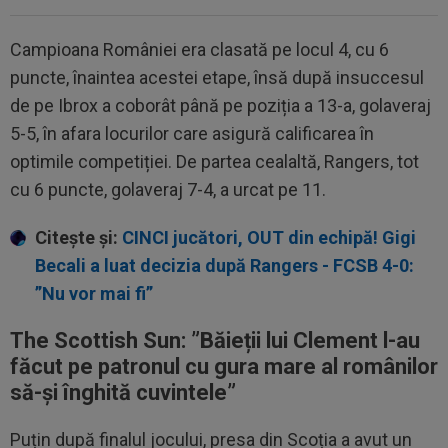
Campioana României era clasată pe locul 4, cu 6
puncte, înaintea acestei etape, însă după insuccesul
de pe Ibrox a coborât până pe poziția a 13-a, golaveraj
5-5, în afara locurilor care asigură calificarea în
optimile competiției. De partea cealaltă, Rangers, tot
cu 6 puncte, golaveraj 7-4, a urcat pe 11.
Citește și:
CINCI jucători, OUT din echipă! Gigi
Becali a luat decizia după Rangers - FCSB 4-0:
”Nu vor mai fi”
The Scottish Sun: ”
Băieții lui Clement l-au
făcut pe patronul cu gura mare al românilor
să-și înghită cuvintele
”
Puțin după finalul jocului, presa din Scoția a avut un