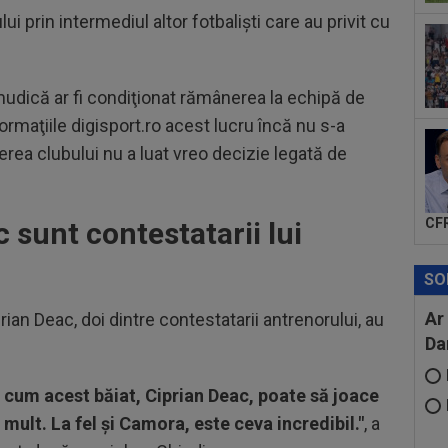
Sta
ui prin intermediul altor fotbalişti care au privit cu
10
Rea
Rod
mudică ar fi condiţionat rămânerea la echipă de
nformaţiile digisport.ro acest lucru încă nu s-a
erea clubului nu a luat vreo decizie legată de
CFR
sunt contestatarii lui
SO
Ar
ian Deac, doi dintre contestatarii antrenorului, au
Da
 cum acest băiat, Ciprian Deac, poate să joace
de mult. La fel și Camora, este ceva incredibil."
, a