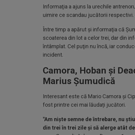
Informaţia a ajuns la urechile antrenorul
uimire ce scandau jucătorii respectivi.
Între timp a apărut şi informaţia că Şu
scoaterea din lot a celor trei, dar din i
întâmplat. Cel puţin nu încă, iar conduc
incident.
Camora, Hoban și Deac 
Marius Șumudică
Interesant este că Mario Camora și Cipr
fost printre cei mai lăudați jucători.
"Am niște semne de întrebare, nu știu
din trei în trei zile și să alerge atât 