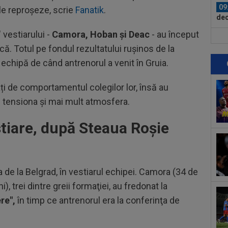
09
 le reproșeze, scrie
Fanatik
.
dec
și...
" vestiarului -
Camora, Hoban și Deac
- au început
09
că. Totul pe fondul rezultatului rușinos de la
ca 
pro
de echipă de când antrenorul a venit în Gruia.
09
Dul
tați de comportamentul colegilor lor, însă au
u tensiona și mai mult atmosfera.
09
Cri
poz
stiare, după Steaua Roșie
10
ant
cu 
10
de la Belgrad, în vestiarul echipei. Camora (34 de
sec
rel
), trei dintre greii formaţiei, au fredonat la
10
re",
în timp ce antrenorul era la conferinţa de
Uni
203
10