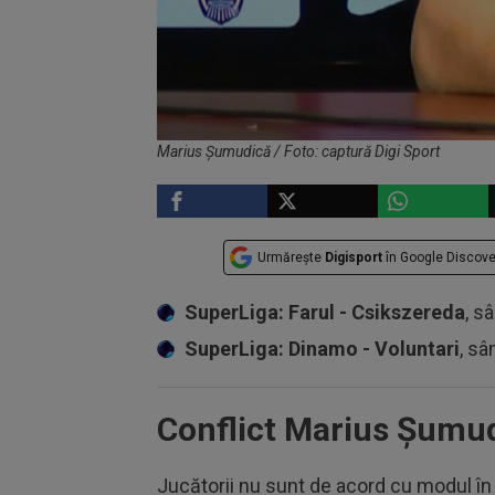
Marius Șumudică / Foto: captură Digi Sport
Urmărește
Digisport
în Google Discove
SuperLiga: Farul - Csikszereda
, s
SuperLiga: Dinamo - Voluntari
, sâ
Conflict Marius Șumudi
Jucătorii nu sunt de acord cu modul î