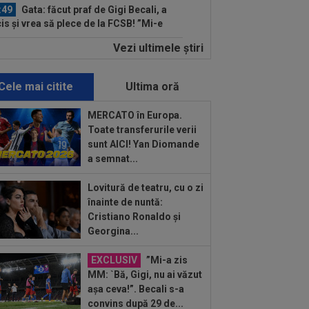
:49
Gata: făcut praf de Gigi Becali, a
is și vrea să plece de la FCSB! ”Mi-e
Vezi ultimele ştiri
:49
"Dacă e nevoie de o sută de mingi
să o dobor, atunci așa să fie!" A
dus...
Cele mai citite
Ultima oră
:34
OFICIAL
Transferul lui Marco
ca a fost anunțat
MERCATO în Europa.
Toate transferurile verii
:31
Jucătorul lui Inter, cucerit de
sunt AICI! Yan Diomande
sti Chivu, chiar dacă i-a schimbat
a semnat...
iția...
:51
EXCLUSIV
Ioan Varga a ales
Lovitură de teatru, cu o zi
renorul de la CFR Cluj + CINCI jucători
înainte de nuntă:
salarii mari...
Cristiano Ronaldo și
:39
Kim Kardashian speră la "nunta
Georgina...
olului", după doar câteva luni de
ație
EXCLUSIV
”Mi-a zis
:36
OFICIAL
Transfer de la
MM: `Bă, Gigi, nu ai văzut
versitatea Craiova: a semnat până în
așa ceva!”. Becali s-a
1!
convins după 29 de...
:11
”Au vrut să-l omoare pe Messi”.