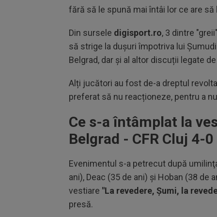
fără să le spună mai întâi lor ce are să
Din sursele
digisport.ro
, 3 dintre "greii
să strige la dușuri împotriva lui Șumudi
Belgrad, dar și al altor discuții legate 
Alți jucători au fost de-a dreptul revol
preferat să nu reacționeze, pentru a n
Ce s-a întâmplat la ve
Belgrad - CFR Cluj 4-0
Evenimentul s-a petrecut după umilinţa 
ani), Deac (35 de ani) şi Hoban (38 de ani
vestiare
"La revedere, Şumi, la revede
presă.