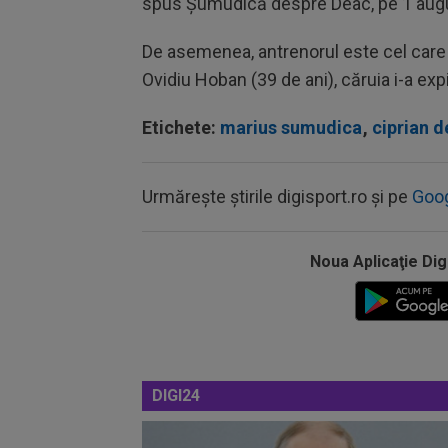
spus Șumudică despre Deac, pe 1 augu
De asemenea, antrenorul este cel care a
Ovidiu Hoban (39 de ani), căruia i-a exp
Etichete:
marius sumudica
,
ciprian 
Urmărește știrile digisport.ro și pe
Goo
Noua Aplicaţie Dig
DIGI24