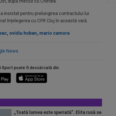
st, după meciul cu Chindia.
 insistat pentru prelungirea contractului lui
irat înțelegerea cu CFR Cluj în această vară.
deac
,
ovidiu hoban
,
mario camora
gle News
i Sport poate fi descărcată din
„Toată lumea este speriată”. Elita rusă se