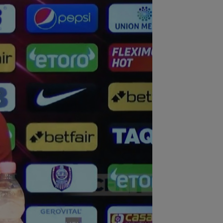
:05
VIDEO
Concordia Chiajna - FC
or, 11:00, pe Digi Sport 1. Programul
plet al...
:49
Gata: făcut praf de Gigi Becali, a
is și vrea să plece de la FCSB! ”Mi-e
:49
"Dacă e nevoie de o sută de mingi
să o dobor, atunci așa să fie!" A
dus...
:34
OFICIAL
Transferul lui Marco
ca a fost anunțat