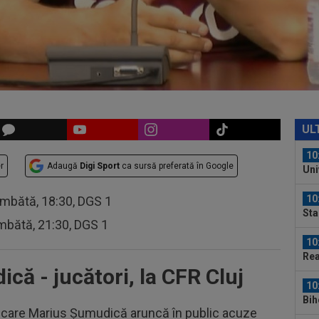
09
Cri
poz
10
ant
cu 
10
sec
UL
rel
10
r
Adaugă
Digi Sport
ca sursă preferată în Google
Uni
203
10
âmbătă, 18:30, DGS 1
Sta
mbătă, 21:30, DGS 1
10
Rea
că - jucători, la CFR Cluj
Rod
10
Bih
n care Marius Șumudică aruncă în public acuze
com