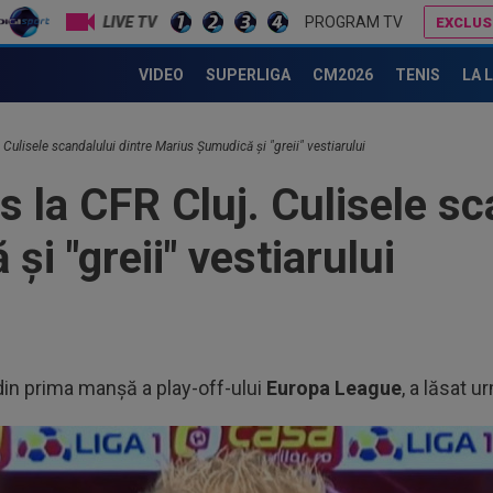
LIVE TV
PROGRAM TV
EXCLUS
Șumudică ”a rămas mască”, după ce a văzut ce a făcut Marius Baciu în FCSB - Farul: ”E incredibil! Nu ai tu calități”
Ioan Varga a ales antrenorul de la CFR Cluj + CINCI jucători cu 
VIDEO
SUPERLIGA
CM2026
TENIS
LA 
 Culisele scandalului dintre Marius Șumudică și "greii" vestiarului
 la CFR Cluj. Culisele sc
i "greii" vestiarului
 din prima manșă a play-off-ului
Europa League
, a lăsat 