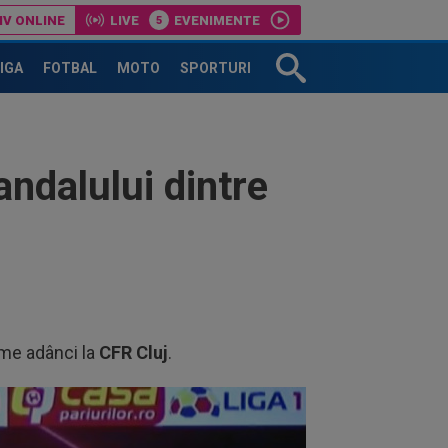
IV ONLINE
LIVE
EVENIMENTE
salarii mari, OUT?!
LIGA
FOTBAL
MOTO
SPORTURI
andalului dintre
urme adânci la
CFR Cluj
.