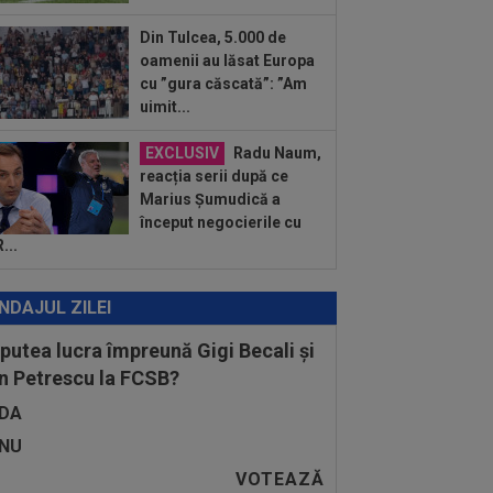
rul argentinian, vizat de un atentat cu...
Din Tulcea, 5.000 de
:05
Ce veste pentru Jose Mourinho:
oamenii au lăsat Europa
l Madrid a găsit înlocuitor, după ce
cu ”gura căscată”: ”Am
ri a...
uimit...
EXCLUSIV
Radu Naum,
reacția serii după ce
Marius Șumudică a
început negocierile cu
...
NDAJUL ZILEI
 putea lucra împreună Gigi Becali și
n Petrescu la FCSB?
DA
NU