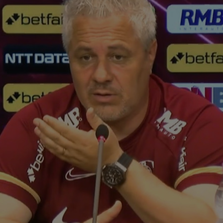
10
Bih
com
09
dec
și...
09
ca 
pro
09
Dul