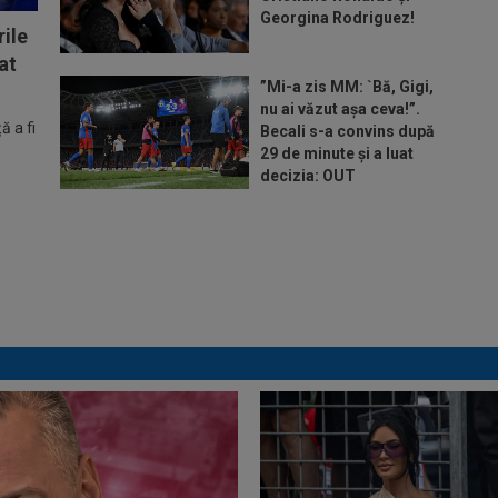
Georgina Rodriguez!
ile
at
”Mi-a zis MM: `Bă, Gigi,
nu ai văzut așa ceva!”.
 a fi
Becali s-a convins după
29 de minute și a luat
decizia: OUT
Ar fi transferul verii! Ilie
Dumitrescu i-a spus lui
Gigi Becali pe cine să ia
la FCSB