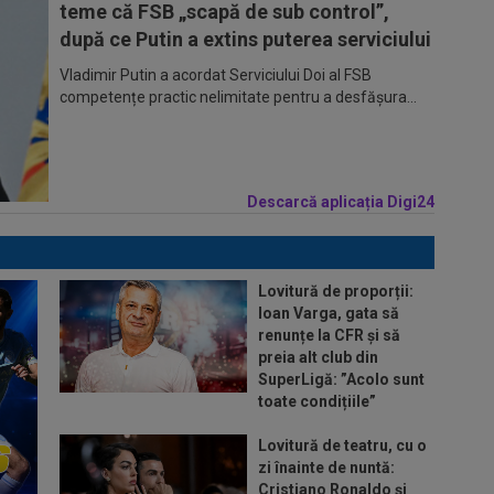
teme că FSB „scapă de sub control”,
după ce Putin a extins puterea serviciului
Vladimir Putin a acordat Serviciului Doi al FSB
competențe practic nelimitate pentru a desfășura...
Descarcă aplicația Digi24
Lovitură de proporții:
Ioan Varga, gata să
renunțe la CFR și să
preia alt club din
SuperLigă: ”Acolo sunt
toate condițiile”
Lovitură de teatru, cu o
zi înainte de nuntă:
Cristiano Ronaldo și