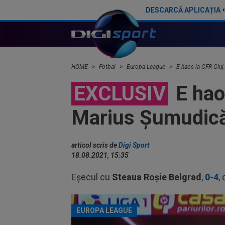
DESCARCĂ APLICAȚIA
Camora a spus de ce România e sub Norvegia la fotbal, după umilința din Gruia. ”Asta e părerea mea”
HOME
Fotbal
Europa League
E haos la CFR Cluj.
EXCLUSIV
E haos
Marius Șumudică ș
articol scris de
Digi Sport
18.08.2021, 15:35
Eșecul cu
Steaua Roșie Belgrad
,
0-4
,
EUROPA LEAGUE