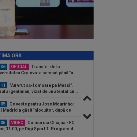
:31
Jucătorul lui Inter, cucerit de
sti Chivu, chiar dacă i-a schimbat
iția...
:51
EXCLUSIV
Ioan Varga a ales
renorul de la CFR Cluj + CINCI jucători
salarii mari...
:39
Kim Kardashian speră la "nunta
olului", după doar câteva luni de
TIMA ORĂ
ație
:36
OFICIAL
Transfer de la
versitatea Craiova: a semnat până în
1!
:11
”Au vrut să-l omoare pe Messi”.
rul argentinian, vizat de un atentat cu...
:05
Ce veste pentru Jose Mourinho:
l Madrid a găsit înlocuitor, după ce
ri a...
:05
VIDEO
Concordia Chiajna - FC
or, 11:00, pe Digi Sport 1. Programul
plet al...