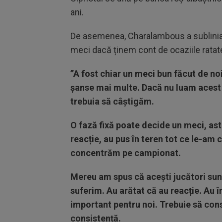
ani.
De asemenea, Charalambous a subliniat
meci dacă ținem cont de ocaziile ratat
”A fost chiar un meci bun făcut de no
șanse mai multe. Dacă nu luam acest 
trebuia să câștigăm.
O fază fixă poate decide un meci, ast
reacție, au pus în teren tot ce le-am 
concentrăm pe campionat.
Mereu am spus că acești jucători sunt 
suferim. Au arătat că au reacție. Au î
important pentru noi. Trebuie să con
consistență.