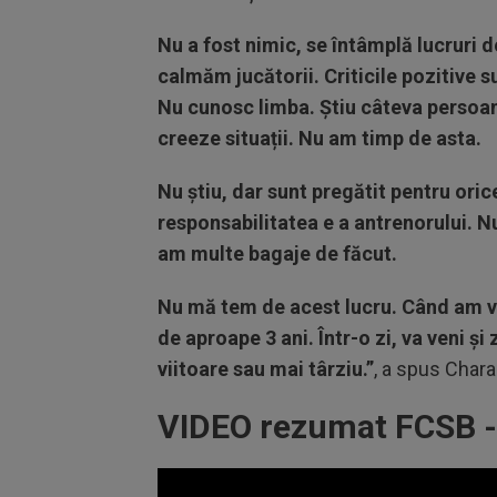
Nu a fost nimic, se întâmplă lucruri d
calmăm jucătorii. Criticile pozitive su
Nu cunosc limba. Știu câteva persoane
creeze situații. Nu am timp de asta.
Nu știu, dar sunt pregătit pentru oric
responsabilitatea e a antrenorului. N
am multe bagaje de făcut.
Nu mă tem de acest lucru. Când am ven
de aproape 3 ani. Într-o zi, va veni ș
viitoare sau mai târziu.”
, a spus Char
VIDEO rezumat FCSB -