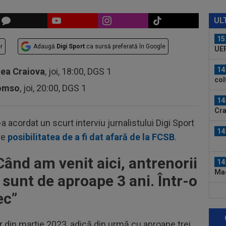
15
băt
UL
15
r
Adaugă
Digi Sport
ca sursă preferată în Google
UE
14
tea Craiova
, joi, 18:00, DGS 1
col
romso
, joi, 20:00, DGS 1
să..
14
Cra
Lea
-a acordat un scurt interviu jurnalistului Digi Sport
14
re
posibilitatea de a fi dat afară de la FCSB
.
Când am venit aici, antrenorii
14
Mad
 sunt de aproape 3 ani. Într-o
15
ec”
bil
or din martie 2023, adică din urmă cu aproape trei
15