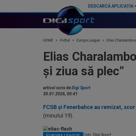
DESCARCĂ APLICAȚIA
Decizia lui AC Milan, după ce a venit oferta pentru Rafael Leao! E gata să devină cel mai scump transfer
HOME
Fotbal
Europa League
Elias Charalambous
Elias Charalambo
și ziua să plec”
articol scris de
Digi Sport
30.01.2026, 00:41
FCSB și Fenerbahce au remizat, scor
(minutul 19).
Elias Charalambous / Foto: Digi Sport
EUROPA LEAGUE