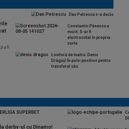
Dan Petrescu s-a decis
ile
Constantin Pănescu a
cat
murit. S-ar fi
electrocutat în propria
curte
 a fi
Lovitură de teatru: Denis
Drăguș! În pole-position pentru
transferul său
Micael Leandro a murit, după
ce a fost împușcat în timpul
meciului
Ce
DI
 la derby-ul cu Dinamo!