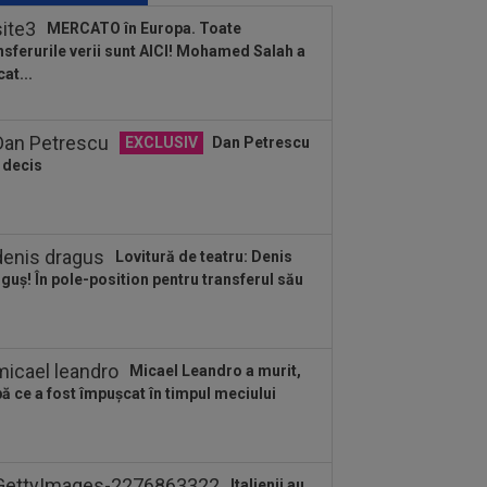
tugalia se văd ÎN DIRECT la Digi Sport,
MERCATO în Europa. Toate
..
nsferurile verii sunt AICI! Mohamed Salah a
:20
Mirel Rădoi a primit vestea din
cat...
cia
:16
Stefanos Tsitsipas a oprit meciul
EXCLUSIV
Dan Petrescu
Montreal: ”Alo? Unde suntem aici?”
 decis
:09
A fost la un pas de Inter, dar a
ut palma cu altă echipă și l-a lăsat pe...
Lovitură de teatru: Denis
guș! În pole-position pentru transferul său
Micael Leandro a murit,
ă ce a fost împușcat în timpul meciului
Italienii au