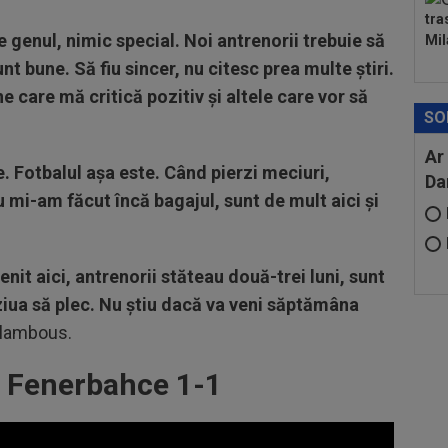
tra
e genul, nimic special. Noi antrenorii trebuie să
Mil
nt bune. Să fiu sincer, nu citesc prea multe știri.
 care mă critică pozitiv și altele care vor să
SO
Ar
e. Fotbalul așa este. Când pierzi meciuri,
Da
u mi-am făcut încă bagajul, sunt de mult aici și
it aici, antrenorii stăteau două-trei luni, sunt
i ziua să plec. Nu știu dacă va veni săptămâna
alambous.
 Fenerbahce 1-1