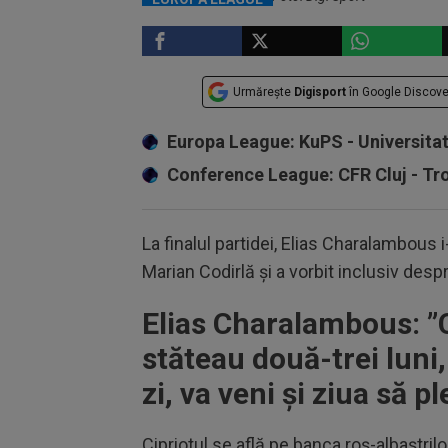
Urmărește
Digisport
în Google Discove
Europa League: KuPS - Universita
Conference League: CFR Cluj - T
La finalul partidei, Elias Charalambous i
Marian Codirlă și a vorbit inclusiv desp
Elias Charalambous: ”
stăteau două-trei luni,
zi, va veni și ziua să pl
Cipriotul se află pe banca roș-albaștril