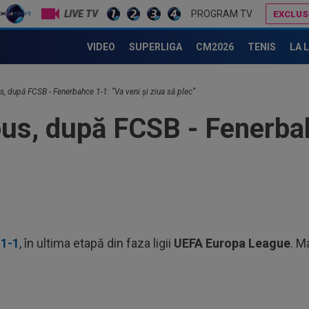
să..
LIVE TV
PROGRAM TV
EXCLUS
14
Au început negocierile pentru Umit Akdag: transferul carierei pentru fundașul care a refuzat naționala României
Cra
VIDEO
SUPERLIGA
CM2026
TENIS
LA 
Lea
14
, după FCSB - Fenerbahce 1-1: ”Va veni și ziua să plec”
14
us, după FCSB - Fenerbah
Mad
15
bil
15
Por
din.
15
 1-1
, în ultima etapă din faza ligii
UEFA Europa League
. M
Tur
15
la 