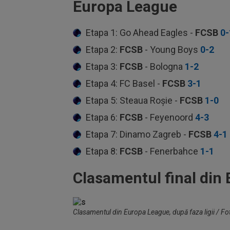
Europa League
Etapa 1: Go Ahead Eagles -
FCSB
0-
Etapa 2:
FCSB
- Young Boys
0-2
Etapa 3:
FCSB
- Bologna
1-2
Etapa 4: FC Basel -
FCSB
3-1
Etapa 5: Steaua Roșie -
FCSB
1-0
Etapa 6:
FCSB
- Feyenoord
4-3
Etapa 7: Dinamo Zagreb -
FCSB
4-1
Etapa 8:
FCSB
- Fenerbahce
1-1
Clasamentul final din
Clasamentul din Europa League, după faza ligii / F