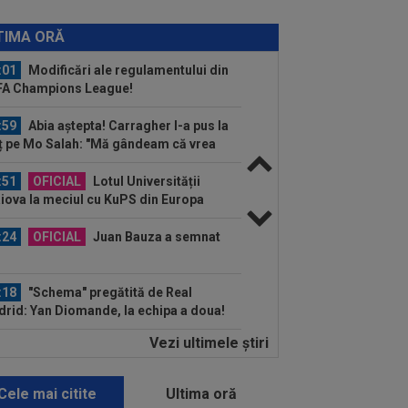
:09
A fost la un pas de Inter, dar a
ut palma cu altă echipă și l-a lăsat pe...
TIMA ORĂ
:01
Modificări ale regulamentului din
FA Champions League!
:59
Abia aștepta! Carragher l-a pus la
ț pe Mo Salah: "Mă gândeam că vrea
.
:51
OFICIAL
Lotul Universității
iova la meciul cu KuPS din Europa
gue: reveniri...
:24
OFICIAL
Juan Bauza a semnat
:18
"Schema" pregătită de Real
rid: Yan Diomande, la echipa a doua!
Vezi ultimele ştiri
:26
Rapid a făcut anunțul despre
etele la derby-ul cu Dinamo!
Cele mai citite
Ultima oră
:25
Cele mai tari meciuri din