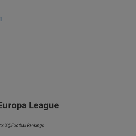
1
 Europa League
oto: X@Football Rankings