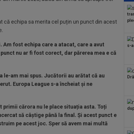
Por
din.
tra
15
ple
 că echipa sa merita cel puțin un punct din acest
Tur
e.
15
la 
i. Am fost echipa care a atacat, care a avut
s-a
punct nu ar fi fost corect, dar părerea mea e că
15
băt
a le-am mai spus. Jucătorii au arătat că au
Dră
cerut. Europa League s-a încheiat și ne
primii cărora nu le place situația asta. Toți
dup
ncercat să câștige până la final. Și acest punct e
struim pe acest joc. Sper să avem mai multă