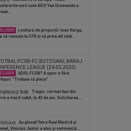
nsferurile verii sunt AICI! Yan Diomande a
:02
Dinamo, fără Mamoudou
nat...
amoko și George Pușcaș. Anunțul lui
no Campos
:55
Anunțul făcut de ANAD, la scurt
CLUSIV
Lovitură de proporții: Ioan Varga,
p după ce Cosmin Matei a fost
a să renunțe la CFR și să preia alt club...
pendat de...
:45
OFICIAL
S-a terminat! A reziliat
”U” Cluj
:40
Surpriză! Decizia luată de Real
rid, după ce Barcelona ”l-a furat” pe
CLUSIV
ADIO, FCSB? A spus-o fără
ri
lișuri: ”Trebuie să plece”
:35
Adrian Mazilu a semnat
Tragic: cel mai bun din
:27
Filipe Coelho, băgat în ședință de
orie a murit subit, la 43 de ani. Solicitarea...
ai Rotaru după KuPS - Universitatea...
Au plusat! Între Real Madrid și
enal, Vinicius Junior a ales și semnează...