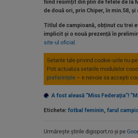
fiind resimțit din plin de fetele de la
de două ori, prin Chiper, în min.58, și
Titlul de campioană, obținut cu trei 
implicit și o nouă prezență în preli
site-ul oficial.
Setarile tale privind cookie-urile nu p
Poti actualiza setarile modulelor coo
preferințele
– e nevoie sa accepti coo
A fost aleasă ”Miss Federația”! ”M
Etichete:
fotbal feminin
,
farul campi
Urmărește știrile digisport.ro și pe
Goo