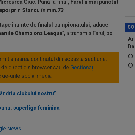
 Miercurea Ciuc. Până la final, Farul a mai punctat
 apoi prin Stancu în min.73
etape inainte de finalul campionatului, aduce
SO
minariile Champions League
”, a transmis Farul, pe
Ar
Da
ermit afisarea continutul din aceasta sectiune.
okie direct din browser sau de
Gestionați
kie-urile social media
ândria clubului nostru”
oana
,
superliga feminina
gle News