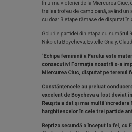
În urma victoriei de la Miercurea Ciuc
treilea trofeu de campioană, având un 
cu doar 3 etape rămase de disputat în
Golurile partidei din etapa cu numărul 
Nikoleta Boycheva, Estelle Gnaly, Claudi
”
Echipa feminină a Farului este mate
consecutiv! Formația noastră s-a imp
Miercurea Ciuc, disputat pe terenul f
Constănțencele au preluat conducere
excelent de Boycheva a fost deviat î
Reușita a dat și mai multă încredere F
harghitencelor în cele trei partide a
Repriza secundă a început la fel, cu Fa