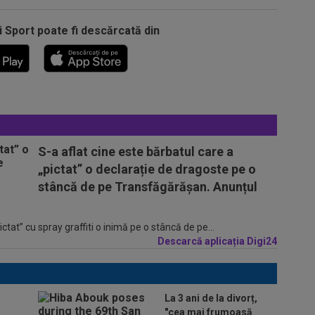
i Sport poate fi descărcată din
S-a aflat cine este bărbatul care a
„pictat” o declarație de dragoste pe o
stâncă de pe Transfăgărășan. Anunțul
tat” cu spray graffiti o inimă pe o stâncă de pe...
Descarcă aplicația Digi24
La 3 ani de la divorț,
"cea mai frumoasă