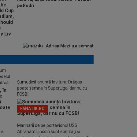
pe Rodri
Adrian Mazilu a semnat
stum
odelul
Șumudică anunță lovitura: Drăguș
atras
poate semna în SuperLiga, dar nu cu
FCSB!
FANATIK.RO
Marinarii de pe portavionul USS
ei.
Abraham Lincoln sunt epuizați și