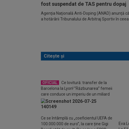
fost suspendat de TAS pentru dopaj
Agenţia Naţională Anti-Doping (ANAD) anunţă că
a hotărârii Tribunalului de Arbitraj Sportiv în cee
Citește și
OFICIAL
Ce lovitură: transfer de la
FOT
Barcelona la Lyon! ”Răzbunarea” femeii
două 
care conduce un imperiu de un miliard
de euro
Ce se întâmplă cu „coeficientul UEFA de
Eva L
100.000.000 de euro”, la care ține Gigi