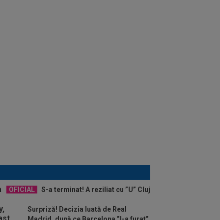
OFICIAL
S-a terminat! A reziliat cu ”U” Cluj
Surpriză! Decizia luată de Real
Madrid, după ce Barcelona ”l-a furat”