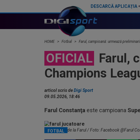
DESCARCĂ APLICAȚIA
Cele mai tari meciuri din Portugalia se văd ÎN DIRECT la Digi Sport, din sezonul 2026 - 2027!
HOME
Fotbal
Farul, campioană: urmează preliminar
OFICIAL
Farul, 
Champions Leag
articol scris de
Digi Sport
09.05.2026, 18:46
Farul Constanţa
este campioana
Supe
Jucătoarele de la Farul / Foto: Facebook @Farul C
FOTBAL