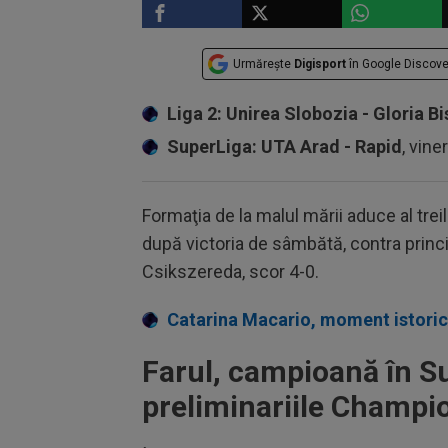
Urmărește
Digisport
în Google Discove
Liga 2: Unirea Slobozia - Gloria Bi
SuperLiga: UTA Arad - Rapid
, vine
Formaţia de la malul mării aduce al tr
după victoria de sâmbătă, contra princ
Csikszereda, scor 4-0.
Catarina Macario, moment istoric 
Farul, campioană în S
preliminariile Champi