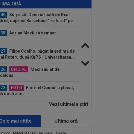
”U” Cluj
TIMA ORĂ
:40
Surpriză! Decizia luată de Real
rid, după ce Barcelona ”l-a furat” pe
ri
:35
Adrian Mazilu a semnat
:27
Filipe Coelho, băgat în ședință de
ai Rotaru după KuPS - Universitatea...
:26
OFICIAL
Meci anulat de
celona
:22
FOTO
Florinel Coman a plecat,
ă două zile
Vezi ultimele ştiri
:18
VIDEO
S-a făcut transferul lui
anco Mastantuono
Cele mai citite
Ultima oră
:07
Endrick va rămâne în La Liga, dar
la Real Madrid!
MERCATO în Europa. Toate