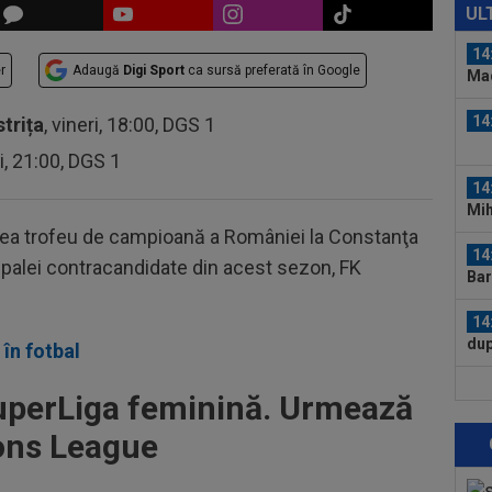
cu 
UL
14
r
Adaugă
Digi Sport
ca sursă preferată în Google
Mad
Rod
14
strița
, vineri, 18:00, DGS 1
ri, 21:00, DGS 1
14
Mih
eilea trofeu de campioană a României la Constanţa
14
ipalei contracandidate din acest sezon, FK
Bar
14
dup
în fotbal
14
uperLiga feminină. Urmează
Fr
ons League
14
nu 