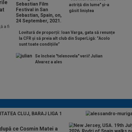
ile
actriță din lume" și-a
at
găsit liniștea
 a fi
Lovitură de proporții: Ioan Varga, gata să renunțe
la CFR și să preia alt club din SuperLigă: ”Acolo
sunt toate condițiile”
Se încheie "telenovela" verii! Julian
Alvarez a ales
ADIO, FCSB? A spus-o
fără ocolișuri: ”Trebuie
să plece”
p după ce Cosmin Matei a