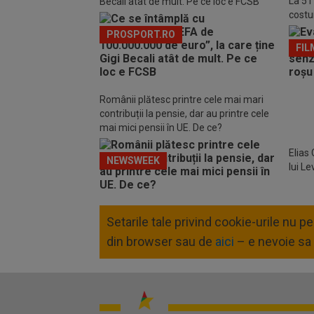
La 51
Becali atât de mult. Pe ce loc e FCSB
costu
Marbe
PROSPORT.RO
FIL
Românii plătesc printre cele mai mari
contribuții la pensie, dar au printre cele
mai mici pensii în UE. De ce?
Elias
NEWSWEEK
lui L
Setarile tale privind cookie-urile nu 
din browser sau de
aici
– e nevoie sa 