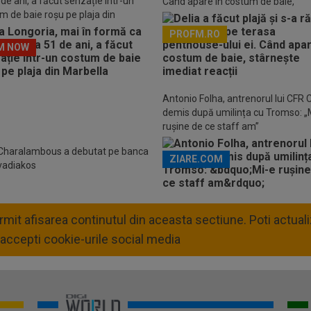
 de ani, a făcut senzație într-un
Când apare în costum de baie,
m de baie roșu pe plaja din
stârnește imediat reacții
lla
PROFM.RO
M NOW
Descarcă aplicația Pr
Antonio Folha, antrenorul lui CFR C
demis după umilința cu Tromso: „
rușine de ce staff am”
 Charalambous a debutat pe banca
ZIARE.COM
evadiakos
permit afisarea continutul din aceasta sectiune. Poti actua
accepti cookie-urile social media