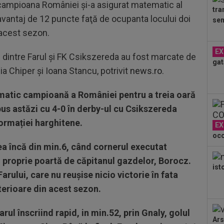
, campioana României şi-a asigurat matematic al
tra
14
avantaj de 12 puncte faţă de ocupanta locului doi
sem
Kar
 acest sezon.
Nu
14
EX
tim
9 dintre Farul şi FK Csikszereda au fost marcate de
gat
sus
a Chiper şi Ioana Stancu, potrivit
news.ro
.
14
cu 
matic campioană a României pentru a treia oară
14
us astăzi cu 4-0 în derby-ul cu Csikszereda
Mad
ormației harghitene.
EX
Rod
oco
14
a încă din min.6, când cornerul executat
n proprie poartă de căpitanul gazdelor, Borocz.
14
ist
arului, care nu reușise nicio victorie în fata
Mih
nterioare din acest sezon.
rul înscriind rapid, in min.52, prin Gnaly, golul
Ars