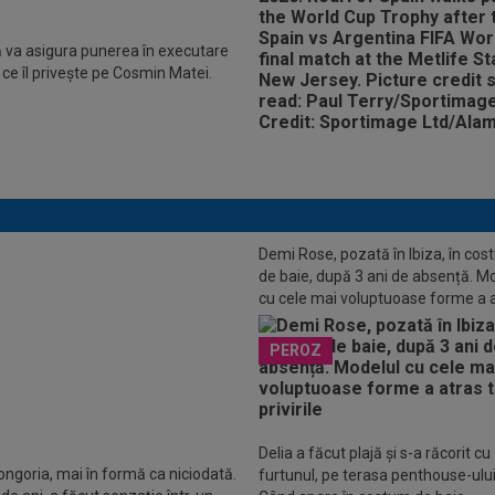
 va asigura punerea în executare
a ce îl priveşte pe Cosmin Matei.
Demi Rose, pozată în Ibiza, în co
de baie, după 3 ani de absență. M
cu cele mai voluptuoase forme a 
toate privirile
O
Florinel Coman a plecat, după
PEROZ
zile
Delia a făcut plajă și s-a răcorit cu
ongoria, mai în formă ca niciodată.
furtunul, pe terasa penthouse-ului 