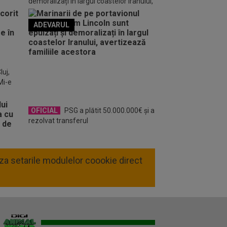
demoralizați în largul coastelor Iranului,
avertizează familiile acestora
ADEVARUL
o FM
luj,
Mi-e
OFICIAL
PSG a plătit 50.000.000€ și a
rezolvat transferul
liza setarile modulelor coookie direct