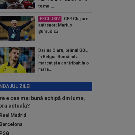
u...
te mai...
:47
Ce ofertă: 115.000.000 de euro
tru transferul lui Arda Guler!
EXCLUSIV
CFR Cluj are
:46
Surpriză uriașă: Kylian Mbappe
antrenor: Marius
nează! ”Acordul se încheie acum! O
Șumudică!
imbare...
:39
Edi Iordănescu i-a spus-o clar lui
iel Bîrligea, criticat de Gigi Becali...
Darius Olaru, primul GOL
în Belgia! Românul a
marcat și a contribuit la o
mare...
NDAJUL ZILEI
re e cea mai bună echipă din lume,
 ora actuală?
Real Madrid
Barcelona
PSG