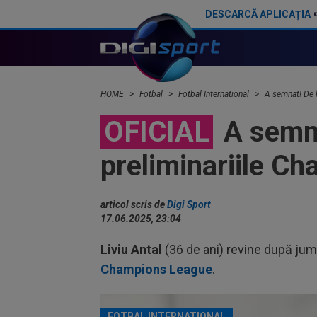
DESCARCĂ APLICAȚIA
Românul care ”a rupt plasele” în 2025 s-a calificat în turul 2 din Conference League!
HOME
Fotbal
Fotbal International
A semnat! De l
OFICIAL
A semnat
preliminariile C
articol scris de
Digi Sport
17.06.2025, 23:04
Liviu Antal
(36 de ani) revine după jum
Champions League
.
FOTBAL INTERNATIONAL