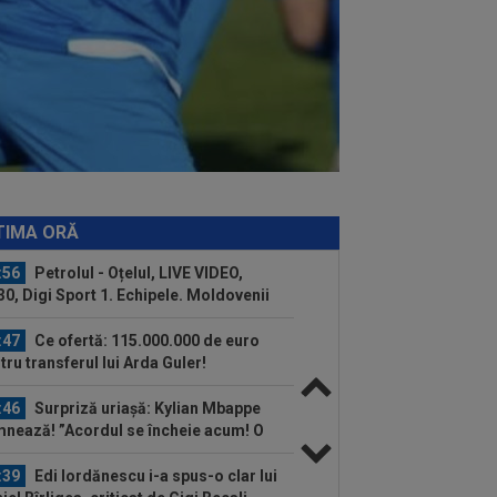
:10
FCSB a luat decizia în cazul lui
fan Târnovanu, după ce l-a scos din lot
:58
Presa din Portugalia a fost atentă
Dinamo - Voluntari 4-0 și a scris
pre...
:58
Hansi Flick a făcut anunțul despre
hinha
:57
Promisiunea pe care i-a făcut-o
n Varga lui Marius Șumudică
TIMA ORĂ
:56
Petrolul - Oțelul, LIVE VIDEO,
30, Digi Sport 1. Echipele. Moldovenii
u...
:47
Ce ofertă: 115.000.000 de euro
tru transferul lui Arda Guler!
:46
Surpriză uriașă: Kylian Mbappe
nează! ”Acordul se încheie acum! O
imbare...
:39
Edi Iordănescu i-a spus-o clar lui