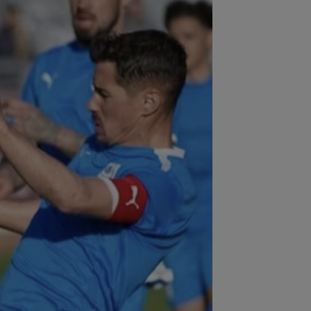
:30
LIVE VIDEO&SCORE
Chindia -
aloglobus 0-0, DGS 1. Dublă ocazie a
goviștenilor | Liga 2...
:28
Romelu Lukaku pleacă de la
oli! Salariul pe care-l va avea și suma
..