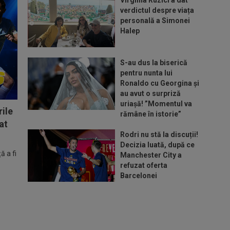
Virginia Ruzici a dat
verdictul despre viața
personală a Simonei
Halep
S-au dus la biserică
pentru nunta lui
Ronaldo cu Georgina și
au avut o surpriză
uriașă! ”Momentul va
ile
rămâne în istorie”
at
Rodri nu stă la discuții!
Decizia luată, după ce
 a fi
Manchester City a
refuzat oferta
Barcelonei
Cel mai bine plătit
jucător din SuperLigă a
devenit liber! Gigi Becali
spunea: ”Pregătesc o