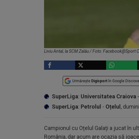
Liviu Antal, la SCM Zalău / Foto: Facebook@Sport C
Urmărește
Digisport
în Google Discove
SuperLiga
:
Universitatea Craiova
SuperLiga
:
Petrolul
-
Oțelul
, dumin
Campionul cu Oțelul Galați a jucat în ul
România, dar acum are ocazia să joace 