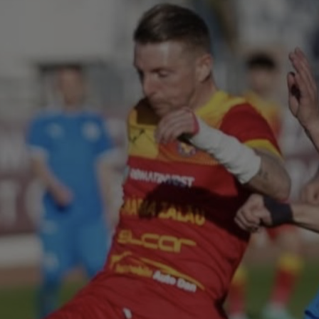
16
Met
târ
16
Nap
de.