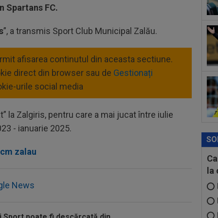
s-a
n Spartans FC.
16
pen
s
”, a transmis Sport Club Municipal Zalău.
16
sem
ermit afisarea continutul din aceasta sectiune.
sch
16
okie direct din browser sau de
Gestionați
Dan
kie-urile social media
t” la Zalgiris, pentru care a mai jucat între iulie
023 - ianuarie 2025.
SO
scm zalau
Ca
la
gle News
i Sport poate fi descărcată din