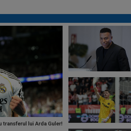
bombă! Bani mulți”
 transferul lui Arda Guler!