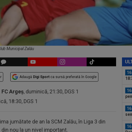
16
Ște
15
la 
des
15
Rap
lub Municipal Zalău
16
Ioa
UL
16
r
Adaugă
Digi Sport
ca sursă preferată în Google
18:
s-a
16
-
FC Argeș
, duminică, 21:30, DGS 1
pen
ică, 18:30, DGS 1
16
sem
sch
tima jumătate de an la SCM Zalău, în Liga 3 din
16
din nou la un nivel important.