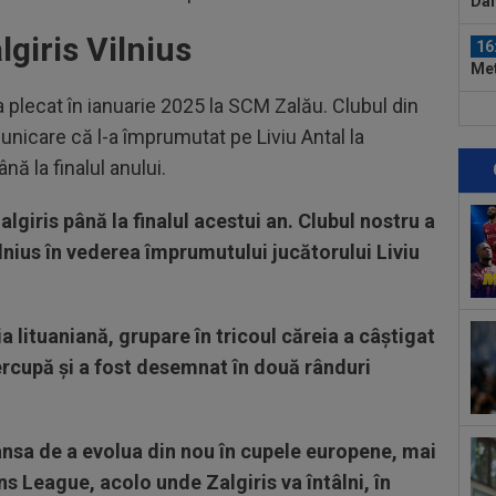
Dan
lgiris Vilnius
16
Met
târ
e a plecat în ianuarie 2025 la SCM Zalău. Clubul din
16
municare că l-a împrumutat pe Liviu Antal la
Nap
de.
nă la finalul anului.
16
Ște
lgiris până la finalul acestui an. Clubul nostru a
ilnius în vederea împrumutului jucătorului Liviu
15
la 
des
15
ia lituaniană, grupare în tricoul căreia a câștigat
Rap
cupă și a fost desemnat în două rânduri
16
Ioa
ansa de a evolua din nou în cupele europene, mai
16
18:
s League, acolo unde Zalgiris va întâlni, în