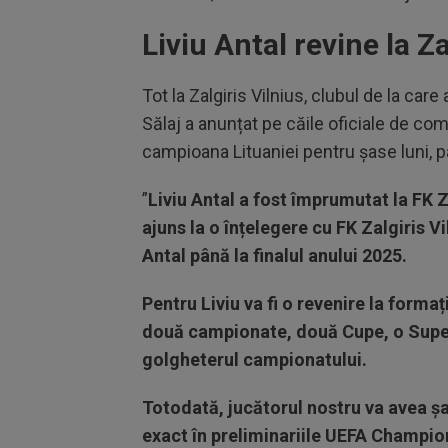
Liviu Antal revine la Za
Tot la Zalgiris Vilnius, clubul de la car
Sălaj a anunțat pe căile oficiale de co
campioana Lituaniei pentru șase luni, pâ
”
Liviu Antal a fost împrumutat la FK Za
ajuns la o înțelegere cu FK Zalgiris V
Antal până la finalul anului 2025.
Pentru Liviu va fi o revenire la formaț
două campionate, două Cupe, o Super
golgheterul campionatului.
Totodată, jucătorul nostru va avea ș
exact în preliminariile UEFA Champion