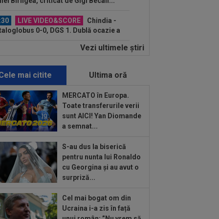
iel Bîrligea, criticat de Gigi Becali...
:30
LIVE VIDEO&SCORE
Chindia -
aloglobus 0-0, DGS 1. Dublă ocazie a
goviștenilor | Liga 2...
Vezi ultimele ştiri
:28
Romelu Lukaku pleacă de la
oli! Salariul pe care-l va avea și suma
..
Cele mai citite
Ultima oră
:10
FCSB a luat decizia în cazul lui
fan Târnovanu, după ce l-a scos din lot
MERCATO în Europa.
Toate transferurile verii
:58
Presa din Portugalia a fost atentă
sunt AICI! Yan Diomande
Dinamo - Voluntari 4-0 și a scris
a semnat...
pre...
:58
Hansi Flick a făcut anunțul despre
S-au dus la biserică
hinha
pentru nunta lui Ronaldo
cu Georgina și au avut o
:57
Promisiunea pe care i-a făcut-o
surpriză...
n Varga lui Marius Șumudică
Cel mai bogat om din
:56
Petrolul - Oțelul, LIVE VIDEO,
Ucraina i-a zis în față
30, Digi Sport 1. Echipele. Moldovenii
unui român: ”Nu vrem să