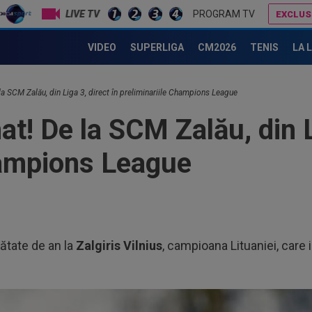
LIVE TV
PROGRAM TV
EXCLUS
Nota primită de Dennis Man, după ”nebunia” cu Fortuna Sittard! Olandezii nu s-au ferit: ”PSV se face de râs”
Ce ofertă: 115.000.000 de euro pentru transferul lui Arda Guler!
VIDEO
SUPERLIGA
CM2026
TENIS
LA 
a SCM Zalău, din Liga 3, direct în preliminariile Champions League
! De la SCM Zalău, din Li
hampions League
ătate de an la
Zalgiris Vilnius
, campioana Lituaniei, care i