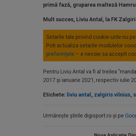
primă fază, gruparea malteză Hamru
Mult succes, Liviu Antal, la FK Zalgiri
Setarile tale privind cookie-urile nu p
Poti actualiza setarile modulelor coo
preferințele
– e nevoie sa accepti coo
Pentru Liviu Antal va fi al treilea ”manda
2017 și ianuarie 2021, respectiv iulie 2
Etichete:
liviu antal
,
zalgiris vilnius
,
Urmărește știrile digisport.ro și pe
Goo
Noua Aplicaţie Dig