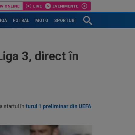
IV ONLINE
LIVE
EVENIMENTE
Liga 2: Chindia Targoviste-Metaloglobus
LIGA
FOTBAL
MOTO
SPORTURI
ga 3, direct în
a startul în
turul 1 preliminar din UEFA