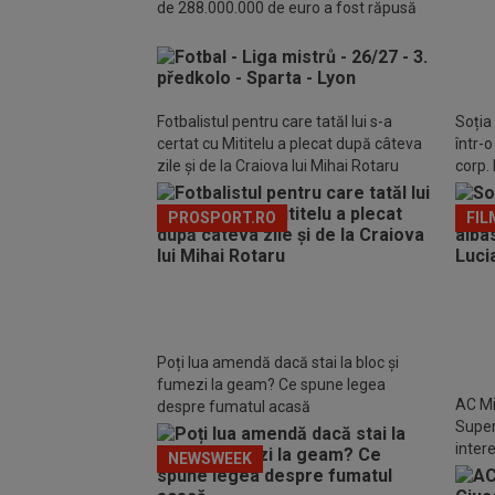
de 288.000.000 de euro a fost răpusă
pentr
răspu
Fotbalistul pentru care tatăl lui s-a
Soția
certat cu Mititelu a plecat după câteva
într-
zile și de la Craiova lui Mihai Rotaru
corp. 
PROSPORT.RO
FIL
Poți lua amendă dacă stai la bloc și
fumezi la geam? Ce spune legea
AC Mi
despre fumatul acasă
Super
inter
NEWSWEEK