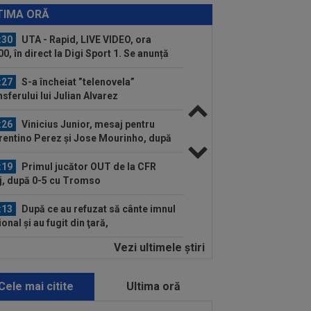
s cum se menține în formă, la 38 de
TIMA ORĂ
: ”Sunt de la țară!”
:30
UTA - Rapid, LIVE VIDEO, ora
00, în direct la Digi Sport 1. Se anunță
.
:27
S-a încheiat ”telenovela”
nsferului lui Julian Alvarez
:26
Vinicius Junior, mesaj pentru
rentino Perez și Jose Mourinho, după
...
:19
Primul jucător OUT de la CFR
j, după 0-5 cu Tromso
:13
După ce au refuzat să cânte imnul
ional şi au fugit din ţară,
ădătoarele"...
Vezi ultimele ştiri
:55
Gata: Rodri și-a dat acordul
tru transfer! Agentul său a ”rupt”
erea
Cele mai citite
Ultima oră
:47
EXCLUSIV
Ar fi transferul verii!
e Dumitrescu i-a spus lui Gigi Becali pe