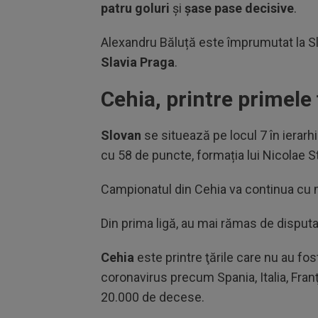
patru goluri
și
șase pase decisive
.
Alexandru Băluță este împrumutat la Slo
Slavia Praga
.
Cehia, printre primele 
Slovan
se situează pe locul 7 în ierarh
cu 58 de puncte, formația lui Nicolae S
Campionatul din Cehia va continua cu me
Din prima ligă, au mai rămas de disputat
Cehia
este printre ţările care nu au fo
coronavirus precum Spania, Italia, Franţ
20.000 de decese.