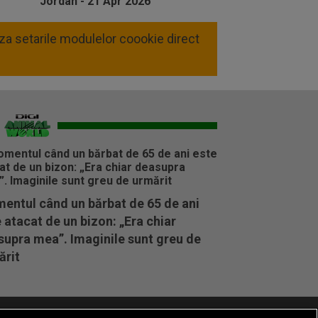
liza setarile modulelor coookie direct
entul când un bărbat de 65 de ani
 atacat de un bizon: „Era chiar
supra mea”. Imaginile sunt greu de
ărit