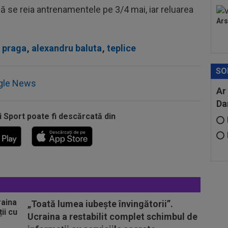
 să se reia antrenamentele pe 3/4 mai, iar reluarea
Ars
a praga
,
alexandru baluta
,
teplice
SO
gle News
Ar
Da
i Sport poate fi descărcată din
„Toată lumea iubește învingătorii”.
Ucraina a restabilit complet schimbul de