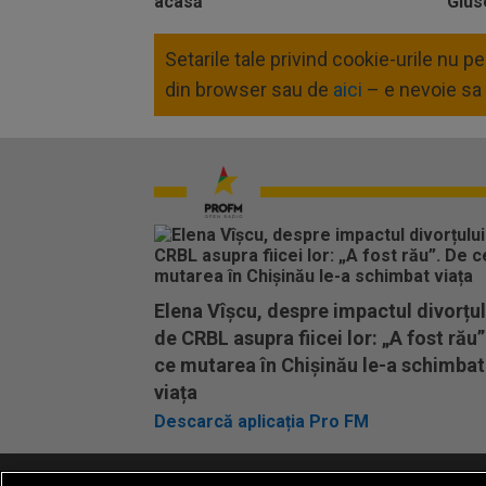
Setarile tale privind cookie-urile nu 
din browser sau de
aici
– e nevoie sa 
Elena Vîșcu, despre impactul divorțul
de CRBL asupra fiicei lor: „A fost rău”
ce mutarea în Chișinău le-a schimbat
viața
Descarcă aplicația Pro FM