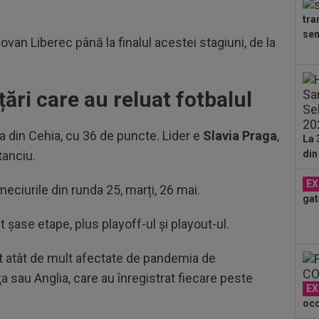
cine
tra
07
sem
lua
van Liberec până la finalul acestei stagiuni, de la
lui.
08
cal
țări care au reluat fotbalul
08
spu
ia din Cehia, cu 36 de puncte. Lider e
Slavia Praga
,
La 
ani
tanciu.
din
08
21:
EX
un..
ciurile din runda 25, marți, 26 mai.
gat
08
tra
 șase etape, plus playoff-ul şi playout-ul.
08
st atât de mult afectate de pandemia de
Flo
ce a
a sau Anglia, care au înregistrat fiecare peste
EX
oco