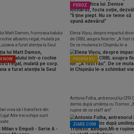
u transferul din SuperLigă și
PEROZ
nsul a venit imediat!
 lui Matt Damon, frumoasa balului
Elena Vîșcu, despre impactul divor
o rochie albastru regal, mulată pe
de CRBL asupra fiicei lor: „A fost r
Luciana a furat atenția la Seul
De ce mutarea în Chișinău le-a
schimbat viața
M NOW
PROFM.RO
Descarcă aplicația Pr
Antonio Folha, antrenorul lui CFR C
demis după umilința cu Tromso: „
lan vrea să-l transfere din
rușine de ce staff am”
Liga! Alte trei echipe sunt
esate
ZIARE.COM