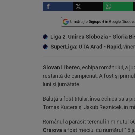
Urmărește
Digisport
în Google Discove
Liga 2: Unirea Slobozia - Gloria Bi
SuperLiga: UTA Arad - Rapid
, vine
Slovan Liberec
, echipa românului, a ju
restantă de campionat. A fost și primul
luni și jumătate.
Băluță a fost titular, însă echipa sa a 
Tomas Kucera și Jakub Reznicek, în min
Românul a părăsit terenul în minutul 56
Craiova
a fost meciul cu numărul 15 ju