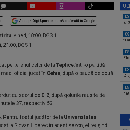
spu
UL
ani
08
r
Adaugă
Digi Sport
ca sursă preferată în Google
21:
un..
08
strița
, vineri, 18:00, DGS 1
tra
ri, 21:00, DGS 1
08
Flo
ce a
cat pe terenul celor de la
Teplice
, într-o partidă
08
 meci oficial jucat în
Cehia
, după o pauză de două
Clu
08
naţ
pierdut cu scorul de
0-2
, după golurile reușite de
"tr
utele 37, respectiv 53.
07
pen
. Pentru fostul jucător de la
Universitatea
tăc
07
cat la Slovan Liberec în acest sezon, el reușind
Ili