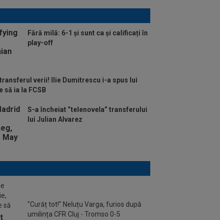
Fără milă: 6-1 și sunt ca și calificați în
play-off
 transferul verii! Ilie Dumitrescu i-a spus lui
e să ia la FCSB
S-a încheiat ”telenovela” transferului
lui Julian Alvarez
de
ie,
"Curăț tot!" Neluțu Varga, furios după
e să
umilința CFR Cluj - Tromso 0-5