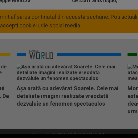
permit afisarea continutul din aceasta sectiune. Poti actua
accepti cookie-urile social media
ui
Așa arată cu adevărat Soarele. Cele mai
Mom
. De
detaliate imagini realizate vreodată
este
dezvăluie un fenomen spectaculos
dea
urm
Copyright © 2026 / DIGI ROMANIA S.A.