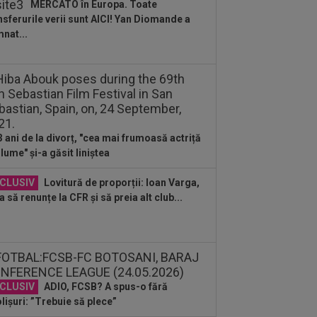
MERCATO în Europa. Toate
 să ia...
nsferurile verii sunt AICI! Yan Diomande a
:24
”Au schimbat contractul”! Decizia
nat...
tă de Real Madrid pentru transferul
..
:58
Fără milă: 6-1 și sunt ca și
ificați în play-off
:47
VIDEO EXCLUSIV
Dan Nistor a
s cum se menține în formă, la 38 de
3 ani de la divorț, "cea mai frumoasă actriță
: ”Sunt de la țară!”
 lume" și-a găsit liniștea
:30
UTA - Rapid, LIVE VIDEO, ora
00, în direct la Digi Sport 1. Se anunță
CLUSIV
Lovitură de proporții: Ioan Varga,
.
a să renunțe la CFR și să preia alt club...
:27
S-a încheiat ”telenovela”
nsferului lui Julian Alvarez
:26
Vinicius Junior, mesaj pentru
rentino Perez și Jose Mourinho, după
...
CLUSIV
ADIO, FCSB? A spus-o fără
lișuri: ”Trebuie să plece”