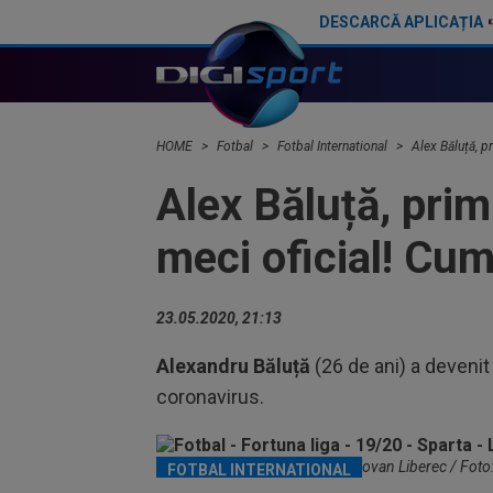
DESCARCĂ APLICAȚIA
FIFA încă datorează cluburilor 215 milioane de euro după Campionatul Mondial al Cluburilor
HOME
Fotbal
Fotbal International
Alex Băluță, p
Alex Băluță, prim
meci oficial! Cu
23.05.2020, 21:13
Alexandru Băluță
(26 de ani) a deveni
coronavirus.
Alexandru Băluță, în tricoul lui Slovan Liberec / Fot
FOTBAL INTERNATIONAL