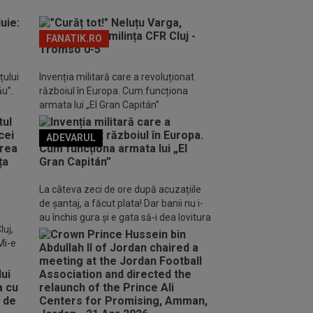
FANATIK.RO
țului
Invenția militară care a revoluționat
ău”.
războiul în Europa. Cum funcționa
armata lui „El Gran Capitán”
ADEVARUL
o FM
La câteva zeci de ore după acuzațiile
de șantaj, a făcut plata! Dar banii nu i-
au închis gura și e gata să-i dea lovitura
luj,
Mi-e