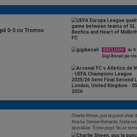
upă 0-5 cu Tromso
EXCLUSIV
Ar fi
Gigi Becali pe cin
Charlie Sheen, pus la punct chiar 
fiica lui. Denise Richards, fosta soț
dezvăluie: "Îi ține piept. Nu se tem
a Praga a pus banii pe masă
spună adevărul"