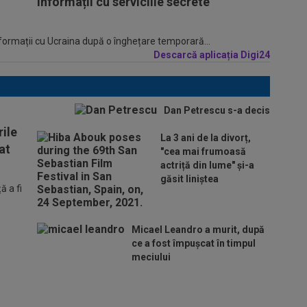
informații cu serviciile secrete
informații cu Ucraina după o înghețare temporară...
Descarcă aplicația Digi24
Dan Petrescu s-a decis
ile
La 3 ani de la divorț,
at
"cea mai frumoasă
actriță din lume" și-a
găsit liniștea
 a fi
Micael Leandro a murit, după
ce a fost împușcat în timpul
meciului
Se încheie "telenovela" verii! Julian
Alvarez a ales