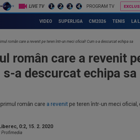
LIVE TV
PROGRAM TV
EXCLUS
FIFA i-ar fi promis Marocului că va găzdui finala CM 2030, dacă africanii îl vor susține la alegeri
Primul jucător OUT de la CFR Cluj, după 0-5 cu Tromso
VIDEO
SUPERLIGA
CM2026
TENIS
LA 
08
Clu
rimul român care a revenit pe teren într-un meci oficial! Cum s-a descurcat echipa sa
08
naţ
ul român care a revenit p
"tr
07
m s-a descurcat echipa sa
pen
tăc
07
Ili
cine
07
t primul român care
a revenit
pe teren într-un meci oficial
lua
lui.
08
cal
o: Profimedia
08