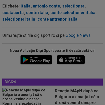
Etichete:
italia
,
antonio conte
,
selectioner
,
costacurta
,
conte italia
,
conte selectioner italia
,
selectioner italia
,
conte antrenor italia
Urmărește știrile digisport.ro și pe
Google News
Noua Aplicaţie Digi Sport poate fi descărcată din
17:32
S-au dus la biserică pentru nunta lui Ronaldo
cu Georgina și au avut o surpriză...
17:15
Farul - Csikszereda, LIVE VIDEO, 18:30, Digi
Sport 1. ECHIPELE. Ciucanii au...
17:08
EXCLUSIV
Gică Craioveanu nu s-a abținut și
DIGI24
l-a ironizat pe Ionel Dănciulescu, în direct...
Reacția MApN după ce
17:04
Lovitură de teatru în cazul transferului lui
Bulgaria a anunţat că o
Rodri! Anunț pe prima pagină
dronă venind dinspre