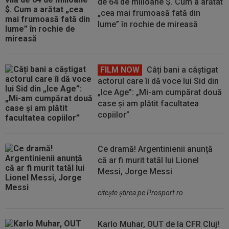
de 64 de milioane $. Cum a arătat
„cea mai frumoasă fată din
lume” în rochie de mireasă
FILM NOW
Câți bani a câștigat
actorul care îi dă voce lui Sid din
„Ice Age”: „Mi-am cumpărat două
case și am plătit facultatea
copiilor”
Ce dramă! Argentinienii anunță
că ar fi murit tatăl lui Lionel
Messi, Jorge Messi
citeşte ştirea pe Prosport.ro
Karlo Muhar, OUT de la CFR Cluj!