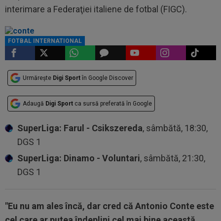
interimare a Federaţiei italiene de fotbal (FIGC).
FOTBAL INTERNATIONAL
Urmărește
Digi Sport
în Google Discover
Adaugă
Digi Sport
ca sursă preferată în Google
SuperLiga: Farul - Csikszereda
, sâmbătă, 18:30,
DGS 1
SuperLiga: Dinamo - Voluntari
, sâmbătă, 21:30,
DGS 1
"Eu nu am ales încă, dar cred că Antonio Conte este
cel care ar putea îndeplini cel mai bine această