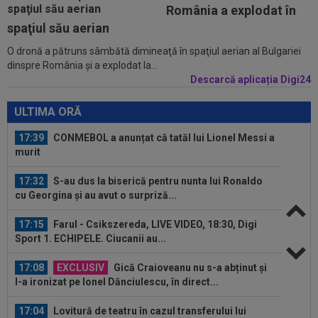
17:04
Dan Petrescu a rupt tăcerea despre situația
România a explodat în
dezastruoasă de la CFR Cluj: ”Te...
spaţiul său aerian
O dronă a pătruns sâmbătă dimineaţă în spaţiul aerian al Bulgariei
18:03
Comunicat oficial al spitalului din Rosario
dinspre România şi a explodat la...
despre Jorge Messi
Descarcă aplicația Digi24
17:42
Giovanni Becali a vorbit despre situația de la
FCSB și nu s-a ferit de cuvinte
ULTIMA ORĂ
17:39
CONMEBOL a anunțat că tatăl lui Lionel Messi a
murit
17:32
S-au dus la biserică pentru nunta lui Ronaldo
cu Georgina și au avut o surpriză...
17:15
Farul - Csikszereda, LIVE VIDEO, 18:30, Digi
Sport 1. ECHIPELE. Ciucanii au...
17:08
EXCLUSIV
Gică Craioveanu nu s-a abținut și
l-a ironizat pe Ionel Dănciulescu, în direct...
17:04
Lovitură de teatru în cazul transferului lui