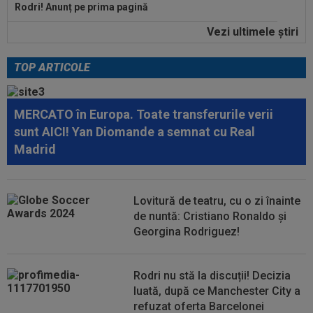
Rodri! Anunț pe prima pagină
Vezi ultimele ştiri
17:04
Dan Petrescu a rupt tăcerea despre situația
dezastruoasă de la CFR Cluj: ”Te...
TOP ARTICOLE
18:03
Comunicat oficial al spitalului din Rosario
despre Jorge Messi
MERCATO în Europa. Toate transferurile verii
17:42
Giovanni Becali a vorbit despre situația de la
sunt AICI! Yan Diomande a semnat cu Real
FCSB și nu s-a ferit de cuvinte
Madrid
17:39
CONMEBOL a anunțat că tatăl lui Lionel Messi a
murit
Lovitură de teatru, cu o zi înainte
17:32
S-au dus la biserică pentru nunta lui Ronaldo
de nuntă: Cristiano Ronaldo și
cu Georgina și au avut o surpriză...
Georgina Rodriguez!
17:15
Farul - Csikszereda, LIVE VIDEO, 18:30, Digi
Sport 1. ECHIPELE. Ciucanii au...
Rodri nu stă la discuții! Decizia
luată, după ce Manchester City a
refuzat oferta Barcelonei