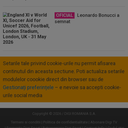
OFICIAL
Leonardo Bonucci a
semnat
Setarile tale privind cookie-urile nu permit afisarea
continutul din aceasta sectiune. Poti actualiza setarile
modulelor coookie direct din browser sau de
Gestionați preferințele
– e nevoie sa accepti cookie-
urile social media
Copyright © 2026 / DIGI ROMANIA S.A.
Termeni si conditii
Politica de confidentialitate
Abonare Digi TV
Frecvente Digi Sport
Retransmisie Digi Sport
Contact/Info
Codul etic