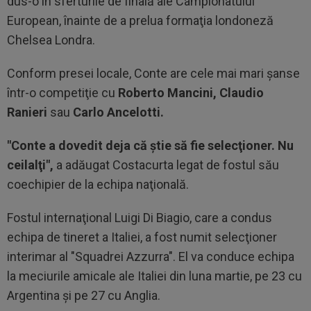
dus-o în sferturile de finală ale Campionatului
European, înainte de a prelua formaţia londoneză
Chelsea Londra.
Conform presei locale, Conte are cele mai mari şanse
într-o competiţie cu
Roberto Mancini, Claudio
Ranieri
sau
Carlo Ancelotti.
"Conte a dovedit deja că ştie să fie selecţioner. Nu
ceilalţi",
a adăugat Costacurta legat de fostul său
coechipier de la echipa naţională.
Fostul internaţional Luigi Di Biagio, care a condus
echipa de tineret a Italiei, a fost numit selecţioner
interimar al "Squadrei Azzurra". El va conduce echipa
la meciurile amicale ale Italiei din luna martie, pe 23 cu
Argentina şi pe 27 cu Anglia.