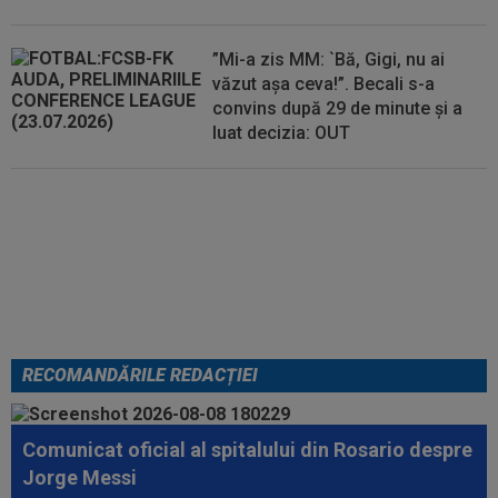
”Mi-a zis MM: `Bă, Gigi, nu ai
văzut așa ceva!”. Becali s-a
convins după 29 de minute și a
luat decizia: OUT
FOTO
Mihaela Rădulescu a
fost ”ștearsă complet” și nu s-a
mai putut abține: ”Trebuie să le
fie frică de mine”
RECOMANDĂRILE REDACȚIEI
Comunicat oficial al spitalului din Rosario despre
Jorge Messi