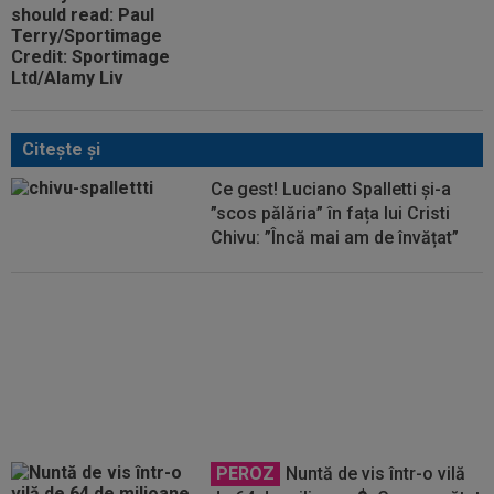
Citeşte şi
Ce gest! Luciano Spalletti și-a
”scos pălăria” în fața lui Cristi
Chivu: ”Încă mai am de învățat”
Cristi Chivu a spus-o fără
rețineri: ”Bătăi de cap”
PEROZ
Nuntă de vis într-o vilă