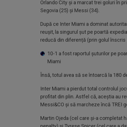
Orlando City și a marcat trei goluri în p
Segovia (25) și Messi (34).
După ce Inter Miami a dominat autoritar
reușit, la singurul șut pe poartă exped
reducă din diferență (prin golul înscris
10-1 a fost raportul șuturilor pe poar
Miami
Însă, totul avea să se întoarcă la 180 
Inter Miami a pierdut total controlul joc
profitat din plin. Astfel că, aceștia au 
Messi&CO și să marcheze încă TREI go
Martin Ojeda (cel care și-a completat ha
penalty) și Tyrese Spicer (cel care a da