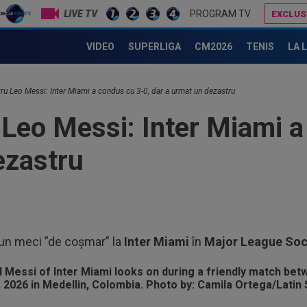
LIVE TV
PROGRAM TV
EXCLUS
”Scorpionul” Louis Munteanu. Americanii nu s-au ferit
Marius Șumudică îl vrea pe Denis Drăguș la CFR Cluj!
VIDEO
SUPERLIGA
CM2026
TENIS
LA 
11
atr
”Am
u Leo Messi: Inter Miami a condus cu 3-0, dar a urmat un dezastru
10
dir
Leo Messi: Inter Miami a
Vin
10
ezastru
dec
mec
10
Chi
lăs
10
un meci ”de coșmar” la
Inter Miami
în
Major League Soc
Rap
ime
11
Cam