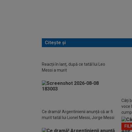
Citește și
Reacții în lanț, după ce tatăl lui Leo
CONME
Messi a murit
Messi
Câți b
voce l
Ce dramă! Argentinienii anunță că ar fi
cumpă
murit tatăl lui Lionel Messi, Jorge Messi
facult
FIL