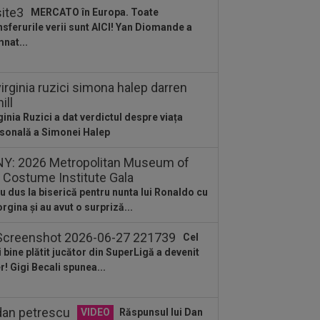
na! Fanii lui Dalian Yingbo aproape l-au
MERCATO în Europa. Toate
at fără...
nsferurile verii sunt AICI! Yan Diomande a
:08
OFICIAL
Atacantul dorit de
nat...
id a semnat în Serie B: ”Am spus 'da'
diat”
:35
AUR pentru România la
pionatele Mondiale U19!
ginia Ruzici a dat verdictul despre viața
:34
FOTO
Lionel Messi a ajuns în
sonală a Simonei Halep
entina, după moartea tatălui său
:33
FOTO
Pedri s-a ținut de
misiune: doar Lamine Yamal a mai
u dus la biserică pentru nunta lui Ronaldo cu
mas
rgina și au avut o surpriză...
:32
Marius Șumudică îl vrea pe Denis
guș la CFR Cluj!
Cel
:10
VIDEO
Nemaiîntâlnit: accident
 bine plătit jucător din SuperLigă a devenit
ier provocat de un meci de fotbal.
er! Gigi Becali spunea...
ebuie arestat...
VIDEO
Răspunsul lui Dan