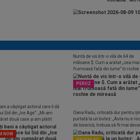
România: ”Am fo
Nuntă de vis într-o vilă de 64 de
milioane $. Cum a arătat „cea mai
BOL a anunțat că tatăl lui Lionel
frumoasă fată din lume” în rochie
 a murit
mireasă
PEROZ
ani a câștigat actorul care îi dă
Oana Radu, criticată dur pentru ți
ui Sid din „Ice Age”: „Mi-am
purtată la un botez: „Asta nu e ro
rat două case și am plătit
de biserică, trebuia să fii mai dece
atea copiilor”
M NOW
PROFM.RO