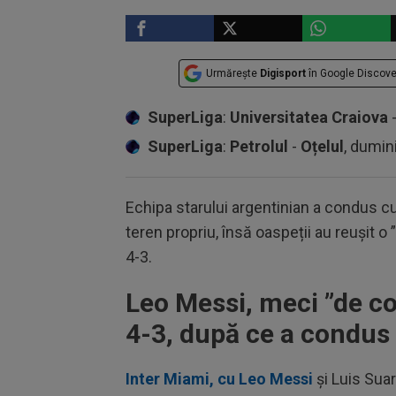
Urmărește
Digisport
în Google Discove
SuperLiga
:
Universitatea Craiova
SuperLiga
:
Petrolul
-
Oțelul
, dumin
Echipa starului argentinian a condus cu
teren propriu, însă oaspeții au reușit o
4-3.
Leo Messi, meci ”de co
4-3, după ce a condus
Inter Miami, cu Leo Messi
și Luis Suar