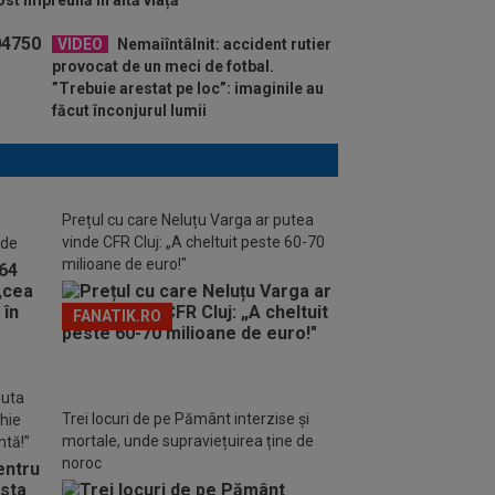
st împreună în altă viață”
VIDEO
Nemaiîntâlnit: accident rutier
provocat de un meci de fotbal.
”Trebuie arestat pe loc”: imaginile au
făcut înconjurul lumii
Prețul cu care Neluțu Varga ar putea
vinde CFR Cluj: „A cheltuit peste 60-70
 de
milioane de euro!"
FANATIK.RO
nuta
Trei locuri de pe Pământ interzise și
chie
mortale, unde supraviețuirea ține de
ntă!”
noroc