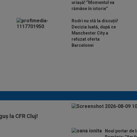
uriașă! ”Momentul va
rămâne în istorie”
Rodri nu stă la discuții!
Decizia luată, după ce
Manchester City a
refuzat oferta
Barcelonei
Cel mai bine plătit
jucător din SuperLigă a
devenit liber! Gigi Becali
spunea: ”Pregătesc o
bombă! Bani mulți”
uș la CFR Cluj!
Noul portar de l