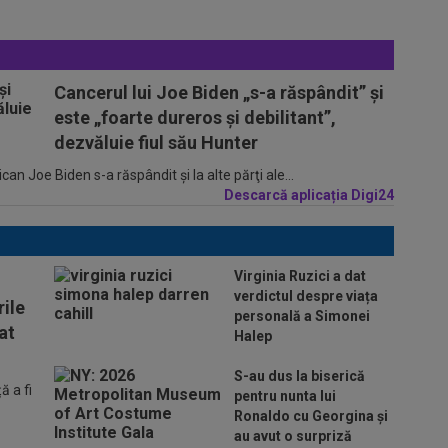
Cancerul lui Joe Biden „s-a răspândit” şi
este „foarte dureros și debilitant”,
dezvăluie fiul său Hunter
n Joe Biden s-a răspândit şi la alte părţi ale...
Descarcă aplicația Digi24
Virginia Ruzici a dat
verdictul despre viața
ile
personală a Simonei
at
Halep
S-au dus la biserică
 a fi
pentru nunta lui
Ronaldo cu Georgina și
au avut o surpriză