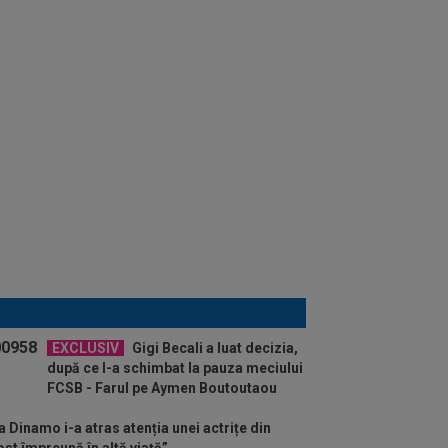
EXCLUSIV
Gigi Becali a luat decizia,
după ce l-a schimbat la pauza meciului
FCSB - Farul pe Aymen Boutoutaou
a Dinamo i-a atras atenția unei actrițe din