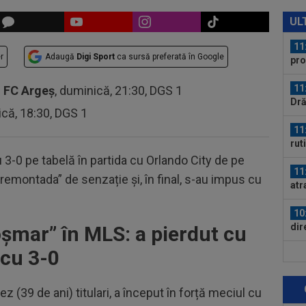
11
Arg
UL
11
r
Adaugă
Digi Sport
ca sursă preferată în Google
pro
ră
11
-
FC Argeș
, duminică, 21:30, DGS 1
Dră
ică, 18:30, DGS 1
11
rut
”Tr
 3-0 pe tabelă în partida cu Orlando City de pe
11
 ”remontada” de senzație și, în final, s-au impus cu
atr
”Am
10
dir
șmar” în MLS: a pierdut cu
Vin
 cu 3-0
10
dec
mec
ez (39 de ani) titulari, a început în forță meciul cu
10