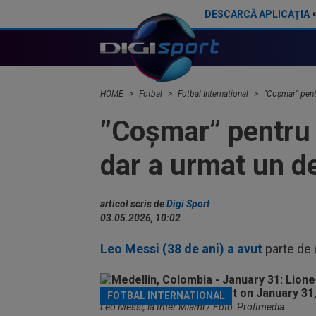
DESCARCĂ APLICAȚIA
Ferran Torres a spus-o pe față, după ce șapca ”Make Spain Great Again” l-a făcut pe Donald Trump să reacționeze
HOME
Fotbal
Fotbal International
”Coșmar” pentr
”Coșmar” pentru 
dar a urmat un d
articol scris de
Digi Sport
03.05.2026, 10:02
Leo Messi (38 de ani) a avut
parte de 
FOTBAL INTERNATIONAL
Leo Messi, la Inter Miami / Foto: Profimedia