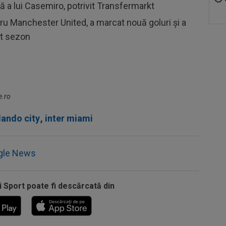
ă a lui Casemiro, potrivit Transfermarkt
ru Manchester United, a marcat nouă goluri și a
st sezon
e.ro
lando city
,
inter miami
gle News
i Sport poate fi descărcată din