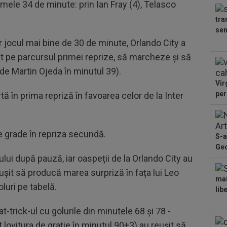
rimele 34 de minute: prin Ian Fray (4), Telasco
Chi
lăs
tra
10
sem
Rap
 jocul mai bine de 30 de minute, Orlando City a
ime
11
iat pe parcursul primei reprize, să marcheze și să
Cam
 de Martin Ojeda în minutul 39).
Vir
11
per
tă în prima repriză în favoarea celor de la Inter
Arg
11
pro
de grade în repriza secundă.
S-a
ră
Geo
11
ului după pauză, iar oaspeții de la Orlando City au
Dră
reușit să producă marea surpriză în fața lui Leo
11
mai
luri pe tabelă.
rut
lib
”Tr
t-trick-ul cu golurile din minutele 68 și 78 -
t lovitura de grație în minutul 90+3) au reușit să