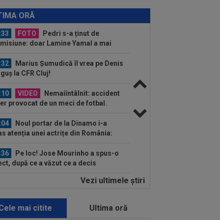
:34
FOTO
Lionel Messi a ajuns în
entina, după moartea tatălui său
TIMA ORĂ
:33
FOTO
Pedri s-a ținut de
misiune: doar Lamine Yamal a mai
mas
:32
Marius Șumudică îl vrea pe Denis
guș la CFR Cluj!
:10
VIDEO
Nemaiîntâlnit: accident
ier provocat de un meci de fotbal.
ebuie arestat...
:04
Noul portar de la Dinamo i-a
as atenția unei actrițe din România:
 fost...
:36
Pe loc! Jose Mourinho a spus-o
ect, după ce a văzut ce a decis
icius...
Vezi ultimele ştiri
:36
EXCLUSIV
Gigi Becali a luat
izia, după ce l-a schimbat la pauza
iului FCSB - Farul...
Cele mai citite
Ultima oră
:19
FOTO
Nicolae Stanciu, idol în