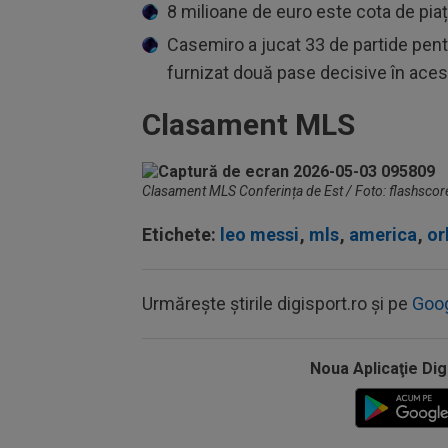
8 milioane de euro este cota de piaț
Casemiro a jucat 33 de partide pent
furnizat două pase decisive în ace
Clasament MLS
Clasament MLS Conferința de Est / Foto: flashscor
Etichete:
leo messi
,
mls
,
america
,
or
Urmărește știrile digisport.ro și pe
Goo
Noua Aplicaţie Dig