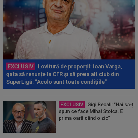
EXCLUSIV
Lovitură de proporții: Ioan Varga,
gata să renunțe la CFR și să preia alt club din
SuperLigă: ”Acolo sunt toate condițiile”
EXCLUSIV
Gigi Becali: ”Hai să-ți
spun ce face Mihai Stoica. E
prima oară când o zic”