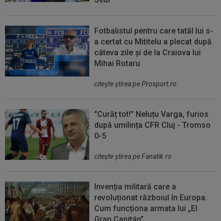
Fotbalistul pentru care tatăl lui s-
a certat cu Mititelu a plecat după
câteva zile și de la Craiova lui
Mihai Rotaru
citeşte ştirea pe Prosport.ro
"Curăț tot!" Neluțu Varga, furios
după umilința CFR Cluj - Tromso
0-5
citeşte ştirea pe Fanatik.ro
Invenția militară care a
revoluționat războiul în Europa.
Cum funcționa armata lui „El
Gran Capitán”