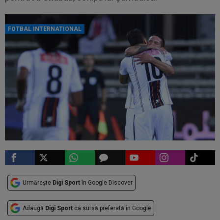
FOTBAL INTERNATIONAL
Urmărește
Digi Sport
în Google Discover
Adaugă
Digi Sport
ca sursă preferată în Google