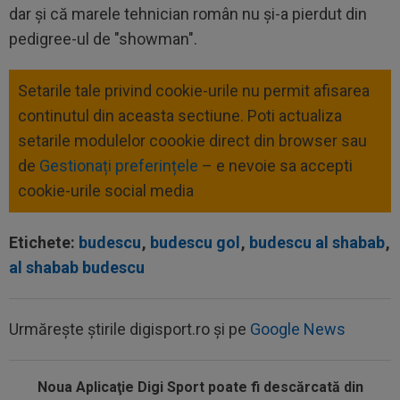
dar și că marele tehnician român nu și-a pierdut din
pedigree-ul de "showman".
Setarile tale privind cookie-urile nu permit afisarea
continutul din aceasta sectiune. Poti actualiza
setarile modulelor coookie direct din browser sau
de
Gestionați preferințele
– e nevoie sa accepti
cookie-urile social media
Etichete:
budescu
,
budescu gol
,
budescu al shabab
,
al shabab budescu
Urmărește știrile digisport.ro și pe
Google News
00:01
EXCLUSIV
Folha, OUT de la CFR Cluj după
dezastrul cu Tromso! ”Îi dau afară pe toți!”...
Noua Aplicaţie Digi Sport poate fi descărcată din