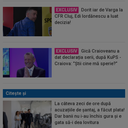
EXCLUSIV
Dorit iar de Varga la
CFR Cluj, Edi Iordănescu a luat
decizia!
EXCLUSIV
Gică Craioveanu a
dat declarația serii, după KuPS -
Craiova: ”Știi cine mă sperie?”
Citeşte şi
La câteva zeci de ore după
acuzațiile de șantaj, a făcut plata!
Dar banii nu i-au închis gura și e
gata să-i dea lovitura