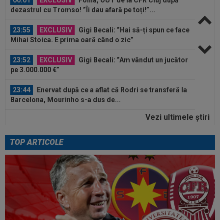
dezastrul cu Tromso! ”Îi dau afară pe toți!”...
23:55
EXCLUSIV
Gigi Becali: ”Hai să-ți spun ce face
Mihai Stoica. E prima oară când o zic”
23:52
EXCLUSIV
Gigi Becali: ”Am vândut un jucător
pe 3.000.000 €”
23:44
Enervat după ce a aflat că Rodri se transferă la
Barcelona, Mourinho s-a dus de...
Vezi ultimele ştiri
23:44
EXCLUSIV
Lovitură de proporții: Ioan Varga,
gata să renunțe la CFR și să preia alt club...
TOP ARTICOLE
00:12
Barcelona, 180 de milioane de euro pentru
Rodri!
00:08
Mai rău decât CFR Cluj: scorul serii în Europa!
La pauză erau conduși cu 0-2...
00:02
EXCLUSIV
Gică Craioveanu a dat declarația
serii, după KuPS - Craiova: ”Știi cine mă...