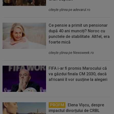
citeşte ştirea pe adevarul.ro
Ce pensie a primit un pensionar
după 40 ani munciți? Noroc cu
punctele de stabilitate. Altfel, era
foarte mică
citeşte ştirea pe Newsweek.ro
FIFA i-ar fi promis Marocului că
va găzdui finala CM 2030, dacă
africanii îl vor susține la alegeri
PROFM
Elena Vîșcu, despre
impactul divorțului de CRBL