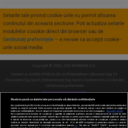
Setarile tale privind cookie-urile nu permit afisarea
continutul din aceasta sectiune. Poti actualiza setarile
modulelor coookie direct din browser sau de
Gestionați preferințele
– e nevoie sa accepti cookie-
urile social media
Copyright © 2026 / DIGI ROMANIA S.A.
Termeni si conditii
Politica de confidentialitate
Abonare Digi TV
Frecvente Digi Sport
Retransmisie Digi Sport
Contact/Info
Codul etic
Gestionați preferințele
Versiune desktop
Nouă ne pasă ca datele tale personale să rămână confidențiale
Noi și partenerii noștri
30
stocăm și/sau accesăm informații pe dispozitivul dvs., precum identificatorii cookie unici pentru prelucrarea
datelor cu caracter personal. Puteți accepta sau gestiona alegerile dvs. făcând clic mai jos sau în orice moment, pe pagina cu
politica de confidențialitate. Aceste alegeri vor fi raportate partenerilor noștri și nu vă vor afecta navigarea.
Mai multe detalii
Noi si partenerii nostri (retelele de socializare si agentiile de publicitate partenere, precum si furnizorii nostri de servicii de date
analitice) prelucram date pentru a permite website-ului sa functioneze, pentru a personaliza continutul si anunturile publicitare afisate
in functie de interesele si/sau profilul dvs., pentru a va oferi functionalitati aferente retelelor de socializare si pentru a analiza
traficul pe website. Beneficiati de drepturile prevazute de art. 15-22 din GDPR in legatura cu prelucrarea datelor cu caracter
personal. Aceste drepturi pot fi exercitate prin modalitatea indicata
aici
. Prin click pe “ACCEPT TOATE”, acceptati folosirea