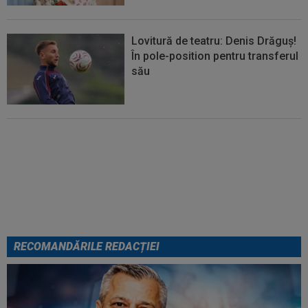
Lovitură de teatru: Denis Drăguș!
În pole-position pentru transferul
său
Micael Leandro a murit, după ce
a fost împușcat în timpul
meciului
RECOMANDĂRILE REDACȚIEI