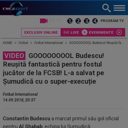
LIVE TV
PROGRAM TV
EXCLUSIV ONLINE
LIVE
EVENIMENTE
HOME
Fotbal
Fotbal International
GOOOOOOOOL Budescu! Reușită fantastică pentru fostul jucător de la FCSB! L-a salvat pe Șumudică cu o super-execuție
VIDEO
GOOOOOOOOL Budescu!
Reușită fantastică pentru fostul
jucător de la FCSB! L-a salvat pe
Șumudică cu o super-execuție
Fotbal International
14.09.2018, 20:37
Constantin Budescu
a marcat primul său gol oficial
pentru
Al Shabab
, echipa lui Șumudică.