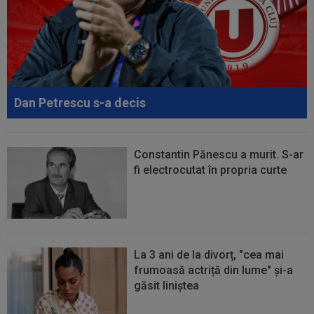
00:01
EXCLUSIV
Folha, OUT de la CFR Cluj după
dezastrul cu Tromso! ”Îi dau afară pe toți!”...
23:55
EXCLUSIV
Gigi Becali: ”Hai să-ți spun ce face
Mihai Stoica. E prima oară când o zic”
Dan Petrescu s-a decis
Constantin Pănescu a murit. S-ar
fi electrocutat în propria curte
La 3 ani de la divorț, "cea mai
frumoasă actriță din lume" și-a
găsit liniștea