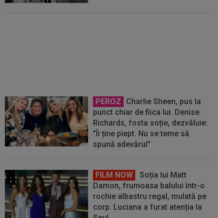
FIFA încă datorează cluburilor
215 milioane de euro după
Campionatul Mondial al
Cluburilor
PEROZ
Charlie Sheen, pus la
punct chiar de fiica lui. Denise
Richards, fosta soție, dezvăluie:
"Îi ține piept. Nu se teme să
spună adevărul"
FILM NOW
Soția lui Matt
Damon, frumoasa balului într-o
rochie albastru regal, mulată pe
corp. Luciana a furat atenția la
Seul