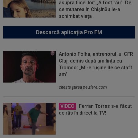
asupra fiicei lor: „A fost rău”. De
ce mutarea în Chișinău le-a
schimbat viața
Descarcă aplicația Pro FM
Antonio Folha, antrenorul lui CFR
Cluj, demis după umilința cu
Tromso: „Mi-e rușine de ce staff
am”
citeşte ştirea pe ziare.com
VIDEO
Ferran Torres s-a făcut
de râs în direct la TV!