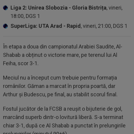
Liga 2: Unirea Slobozia - Gloria Bistrița
, vineri,
18:00, DGS 1
SuperLiga: UTA Arad - Rapid
, vineri, 21:00, DGS 1
În etapa a doua din campionatul Arabiei Saudite, Al-
Shabab a obținut o victorie mare, pe terenul lui Al
Feiha, scor 3-1.
Meciul nu a început cum trebuie pentru formația
românilor. Găman a marcat în propria poartă, dar
Arthur și Budescu, pe final, au stabilit scorul final.
Fostul jucător de la FCSB a reușit o bijuterie de gol,
marcând superb dintr-o lovitură liberă. S-a terminat
chiar 3-1, după ce Al Shabab a punctat în prelungirile
prelungirilor (minutul 90+6).