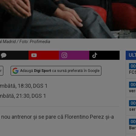
auru
23
min
cev
23
ple
"10
l Madrid / Foto: Profimedia
00
”ex
UL
aol
00
r
Adaugă
Digi Sport
ca sursă preferată în Google
FCS
eu 
00
âmbătă, 18:30, DGS 1
ver
mbătă, 21:30, DGS 1
din
00
ser
neg
n nou antrenor și se pare că Florentino Perez și-a
00
Bar
ech