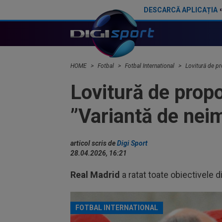
DESCARCĂ APLICAȚIA
Răsturnare de situație: rămâne la Real Madrid!
HOME
Fotbal
Fotbal International
Lovitură de pr
Lovitură de propo
”Variantă de nei
articol scris de
Digi Sport
28.04.2026, 16:21
Real Madrid
a ratat toate obiectivele 
FOTBAL INTERNATIONAL