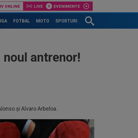
IV ONLINE
LIVE
EVENIMENTE
țin respect nu există?”
LIGA
FOTBAL
MOTO
SPORTURI
s noul antrenor!
Alonso și Alvaro Arbeloa.