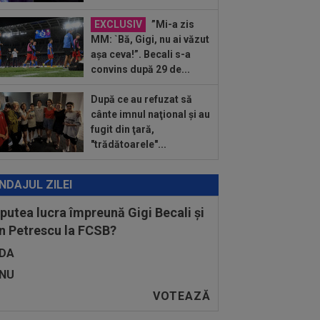
dictul la cea mai controversată fază
 UTA - Rapid...
EXCLUSIV
”Mi-a zis
:27
EXCLUSIV
Radu Naum, reacția
MM: `Bă, Gigi, nu ai văzut
ii după ce Marius Șumudică a început
așa ceva!”. Becali s-a
ocierile cu CFR...
convins după 29 de...
:14
OFICIAL
Dezastru: după
celona, a ratat transferul la încă o
După ce au refuzat să
ipă de UCL! Picat la...
cânte imnul naţional şi au
fugit din ţară,
"trădătoarele"...
NDAJUL ZILEI
 putea lucra împreună Gigi Becali și
n Petrescu la FCSB?
DA
NU