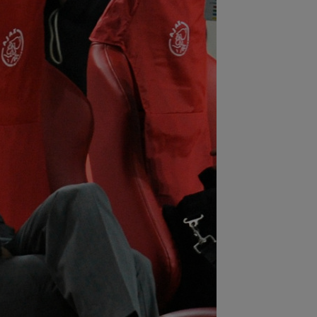
:02
EXCLUSIV
Rapid a dat lovitura!
tor Angelescu a anunțat transferul:
arte bun"
:01
OFICIAL
Surpriză! Kevin
botaru a semnat: ”Nu am putut rata
astă oportunitate”
:00
Rușii îl provoacă pe David
ovici înaintea Europenelor: ”Va pierde