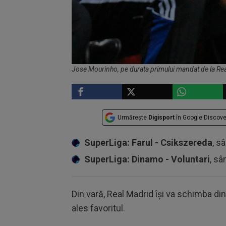
Jose Mourinho, pe durata primului mandat de la Rea
Urmărește
Digisport
în Google Discove
SuperLiga: Farul - Csikszereda
, s
SuperLiga: Dinamo - Voluntari
, sâ
Din vară, Real Madrid își va schimba di
ales favoritul.