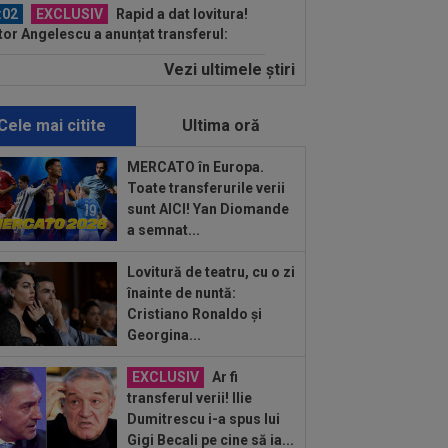
:02
EXCLUSIV
Rapid a dat lovitura!
tor Angelescu a anunțat transferul:
arte bun"
Vezi ultimele ştiri
:01
OFICIAL
Surpriză! Kevin
botaru a semnat: ”Nu am putut rata
astă oportunitate”
Cele mai citite
Ultima oră
:00
Rușii îl provoacă pe David
ovici înaintea Europenelor: ”Va pierde
MERCATO în Europa.
l!”...
Toate transferurile verii
:54
L-a ”vrăjit” pe Pancu în 45 de
sunt AICI! Yan Diomande
ute: ”N-ai cum să dai greș cu așa
a semnat...
a” +...
:39
Alex Dobre a vorbit despre
Lovitură de teatru, cu o zi
carea de la Rapid, după 0-0 cu UTA:
înainte de nuntă:
0%"
Cristiano Ronaldo și
:46
VIDEO
Daniel Pancu a
Georgina...
plodat”, după UTA - Rapid: ”Mamă,
eu! Puțin respect nu...
EXCLUSIV
Ar fi
:41
EXCLUSIV
Atacant pentru
transferul verii! Ilie
B! A făcut anunțul ÎN DIRECT: ”Îi dau
Dumitrescu i-a spus lui
lui Gigi unul bun”
Gigi Becali pe cine să ia...
:34
EXCLUSIV
2 la 1: au dat