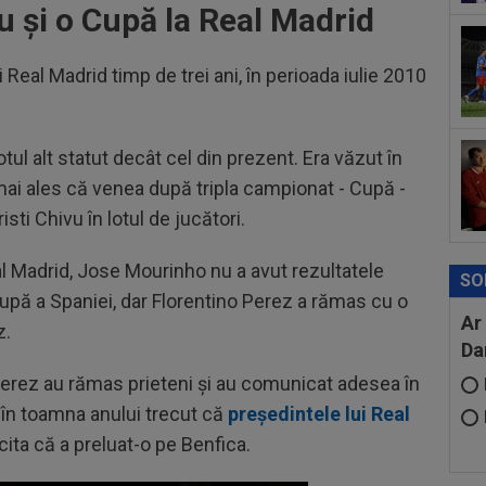
u și o Cupă la Real Madrid
ver
din
00
Real Madrid timp de trei ani, în perioada iulie 2010
ser
neg
00
Bar
tul alt statut decât cel din prezent. Era văzut în
ech
mai ales că venea după tripla campionat - Cupă -
ti Chivu în lotul de jucători.
eal Madrid, Jose Mourinho nu a avut rezultatele
SO
 Cupă a Spaniei, dar Florentino Perez a rămas cu o
Ar
z.
Da
 Perez au rămas prieteni și au comunicat adesea în
a în toamna anului trecut că
președintele lui Real
icita că a preluat-o pe Benfica.