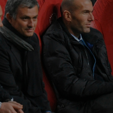
00
Vic
"Fo
00
Ciu
ace
00
Pop