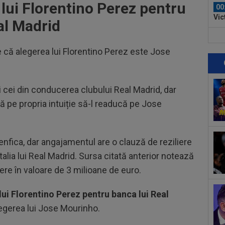
lui Florentino Perez pentru
00
Vic
al Madrid
"Fo
00
Ciu
 că alegerea lui Florentino Perez este Jose
ace
00
Pop
i cei din conducerea clubului Real Madrid, dar
auru
23
 pe propria intuiție să-l readucă pe Jose
min
cev
23
ple
fica, dar angajamentul are o clauză de reziliere
"10
talia lui Real Madrid. Sursa citată anterior notează
00
ere în valoare de 3 milioane de euro.
”ex
aol
00
ui Florentino Perez pentru banca lui Real
FCS
egerea lui Jose Mourinho.
eu 
00