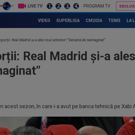
LIVE TV
PROGRAM TV
EXCLUS
Surpriză! Decizia luată de Real Madrid, după ce Barcelona ”l-a furat” pe Rodri
Daniel Pancu a ”explodat”, după UTA - Rapid: ”Mamă, aoleu! Pu
VIDEO
SUPERLIGA
CM2026
TENIS
LA 
oporții: Real Madrid și-a ales noul antrenor! ”Variantă de neimaginat”
rții: Real Madrid și-a ale
maginat”
din acest sezon, în care i-a avut pe banca tehnică pe Xabi 