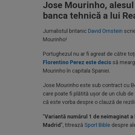
Jose Mourinho, alesul 
banca tehnică a lui Re
Jurnalistul britanic
David Ornstein
scrie
Mourinho!
Portughezul nu ar fi agreat de către toț
Florentino Perez este decis
să meargă
Mourinho în capitala Spaniei.
Jose Mourinho este sub contract cu Ben
care poate fi plătită ușor de un club de 
că este vorba despre o clauză de rezili
”
Variantă numărul 1 de neimaginat a l
Madrid
”, titrează
Sport Bible
despre al