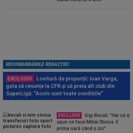
EXCLUSIV
ADIO, FCSB? A spus-
o fără ocolișuri: ”Trebuie să
plece”
RECOMANDĂRILE REDACȚIEI
EXCLUSIV
Lovitură de proporții: Ioan Varga,
gata să renunțe la CFR și să preia alt club din
SuperLigă: ”Acolo sunt toate condițiile”
EXCLUSIV
Gigi Becali: ”Hai să-ți
spun ce face Mihai Stoica. E
prima oară când o zic”