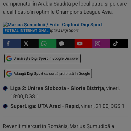
campionatul în Arabia Saudită pe locul patru și pe care
a calificat-o în optimile Champions League Asia.
Marius Șumudică / Foto: Captură Digi Sport
FOTBAL INTERNATIONAL
Urmărește
Digi Sport
în Google Discover
Adaugă
Digi Sport
ca sursă preferată în Google
Liga 2: Unirea Slobozia - Gloria Bistrița
, vineri,
18:00, DGS 1
SuperLiga: UTA Arad - Rapid
, vineri, 21:00, DGS 1
Revenit miercuri în România, Marius Șumudică a