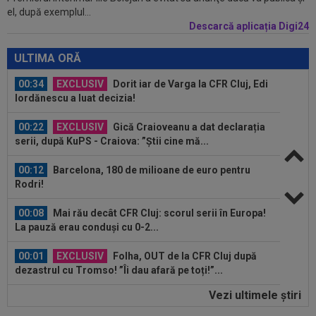
el, după exemplul...
Mihai Stoica. E prima oară când o zic”
Descarcă aplicația Digi24
00:34
EXCLUSIV
Dorit iar de Varga la CFR Cluj, Edi
Iordănescu a luat decizia!
ULTIMA ORĂ
00:22
EXCLUSIV
Gică Craioveanu a dat declarația
serii, după KuPS - Craiova: ”Știi cine mă...
00:12
Barcelona, 180 de milioane de euro pentru
Rodri!
00:08
Mai rău decât CFR Cluj: scorul serii în Europa!
La pauză erau conduși cu 0-2...
00:01
EXCLUSIV
Folha, OUT de la CFR Cluj după
dezastrul cu Tromso! ”Îi dau afară pe toți!”...
23:52
EXCLUSIV
Gigi Becali: ”Am vândut un jucător
pe 3.000.000 €”
Vezi ultimele ştiri
00:43
EXCLUSIV
Lovitură de proporții: Ioan Varga,
gata să renunțe la CFR și să preia alt club...