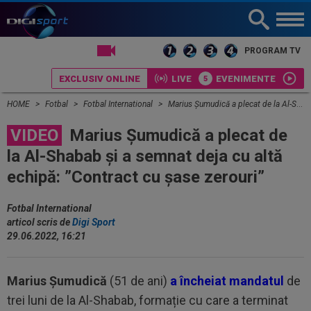
LIVE TV
PROGRAM TV
EXCLUSIV ONLINE
LIVE
EVENIMENTE
HOME
Fotbal
Fotbal International
Marius Șumudică a plecat de la Al-Shabab și a semnat deja cu altă echipă: ”Contract cu șase zerouri”
VIDEO
Marius Șumudică a plecat de
la Al-Shabab și a semnat deja cu altă
echipă: ”Contract cu șase zerouri”
Fotbal International
articol scris de
Digi Sport
29.06.2022, 16:21
Marius Șumudică
(51 de ani)
a încheiat mandatul
de
trei luni de la Al-Shabab, formație cu care a terminat