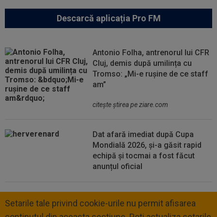
Descarcă aplicația Pro FM
Antonio Folha, antrenorul lui CFR
Cluj, demis după umilința cu
Tromso: „Mi-e rușine de ce staff
am”
citeşte ştirea pe ziare.com
Dat afară imediat după Cupa
Mondială 2026, și-a găsit rapid
echipă și tocmai a fost făcut
anunțul oficial
Setarile tale privind cookie-urile nu permit afisarea
continutul din aceasta sectiune. Poti actualiza setarile