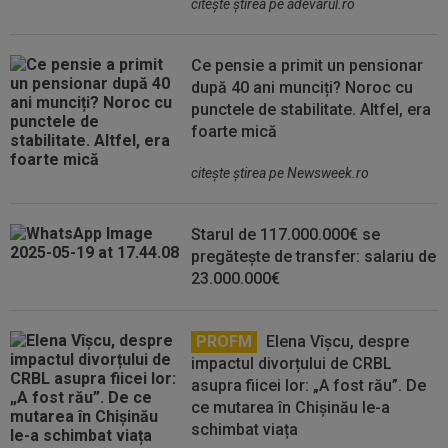
citeşte ştirea pe adevarul.ro
Ce pensie a primit un pensionar
după 40 ani munciți? Noroc cu
punctele de stabilitate. Altfel, era
foarte mică
citeşte ştirea pe Newsweek.ro
Starul de 117.000.000€ se
pregătește de transfer: salariu de
23.000.000€
PROFM
Elena Vîșcu, despre
impactul divorțului de CRBL
asupra fiicei lor: „A fost rău”. De
ce mutarea în Chișinău le-a
schimbat viața