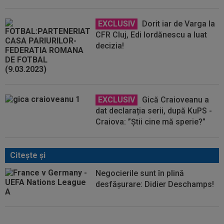
EXCLUSIV
Dorit iar de Varga la
CFR Cluj, Edi Iordănescu a luat
decizia!
EXCLUSIV
Gică Craioveanu a
dat declarația serii, după KuPS -
Craiova: ”Știi cine mă sperie?”
Citeşte şi
Negocierile sunt în plină
desfășurare: Didier Deschamps!
Șumudică ”a rămas mască”,