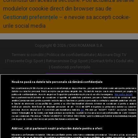
modulelor coookie direct din browser sau de
Gestionați preferințele
– e nevoie sa accepti cookie-
urile social media
Copyright © 2026 / DIGI ROMANIA S.A.
Termeni si conditii
Politica de confidentialitate
Abonare Digi TV
Frecvente Digi Sport
Retransmisie Digi Sport
Contact/Info
Codul etic
Gestionați preferințele
Versiune desktop
Nouă ne pasă ca datele tale personale să rămână confidențiale
Noi și partenerii noștri
30
stocăm și/sau accesăm informații pe dispozitivul dvs., precum identificatorii cookie unici pentru prelucrarea
datelor cu caracter personal. Puteți accepta sau gestiona alegerile dvs. făcând clic mai jos sau în orice moment, pe pagina cu
politica de confidențialitate. Aceste alegeri vor fi raportate partenerilor noștri și nu vă vor afecta navigarea.
Mai multe detalii
Noi si partenerii nostri (retelele de socializare si agentiile de publicitate partenere, precum si furnizorii nostri de servicii de date
analitice) prelucram date pentru a permite website-ului sa functioneze, pentru a personaliza continutul si anunturile publicitare afisate
in functie de interesele si/sau profilul dvs., pentru a va oferi functionalitati aferente retelelor de socializare si pentru a analiza
traficul pe website. Beneficiati de drepturile prevazute de art. 15-22 din GDPR in legatura cu prelucrarea datelor cu caracter
personal. Aceste drepturi pot fi exercitate prin modalitatea indicata
aici
. Prin click pe “ACCEPT TOATE”, acceptati folosirea
tuturor Tehnologiilor de tip Cookie, care implica inclusiv acceptul dvs. cu privire la stocarea/accesarea informatiilor de catre Vendor-ii
cu care colaboram. Prin click pe “VREAU SA MODIFIC SETARILE INDIVIDUAL” puteti schimba preferintele in mod individual, mai putin
cele legate de cookie strict necesare pentru functionarea website-ului.
Atât noi, cât și partenerii noștri prelucrăm datele pentru a oferi:
Măsurarea performanței reclamelor. Utilizarea profilurilor pentru selectarea conținutului personalizat. Stocarea și/sau accesarea
informațiilor de pe un dispozitiv. Dezvoltarea și îmbunătățirea serviciilor. Crearea profilurilor de conținut personalizat. Utilizarea