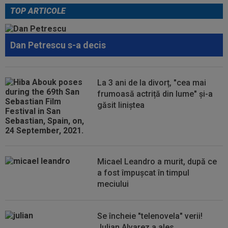
TOP ARTICOLE
00:41
EXCLUSIV
Gigi Becali: ”Hai să-ți spun ce face
Mihai Stoica. E prima oară când o zic”
Dan Petrescu s-a decis
00:34
EXCLUSIV
Dorit iar de Varga la CFR Cluj, Edi
Iordănescu a luat decizia!
00:22
EXCLUSIV
Gică Craioveanu a dat declarația
La 3 ani de la divorț, "cea mai
serii, după KuPS - Craiova: ”Știi cine mă...
frumoasă actriță din lume" și-a
găsit liniștea
00:12
Barcelona, 180 de milioane de euro pentru
Rodri!
Micael Leandro a murit, după ce
a fost împușcat în timpul
meciului
Se încheie "telenovela" verii!
Julian Alvarez a ales