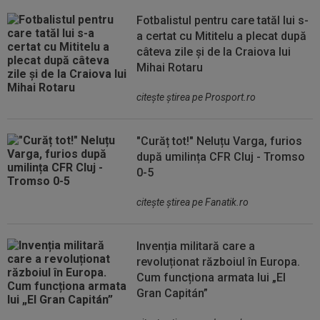
Fotbalistul pentru care tatăl lui s-
a certat cu Mititelu a plecat după
câteva zile și de la Craiova lui
Mihai Rotaru
citeşte ştirea pe Prosport.ro
"Curăț tot!" Neluțu Varga, furios
după umilința CFR Cluj - Tromso
0-5
citeşte ştirea pe Fanatik.ro
Invenția militară care a
revoluționat războiul în Europa.
Cum funcționa armata lui „El
Gran Capitán”