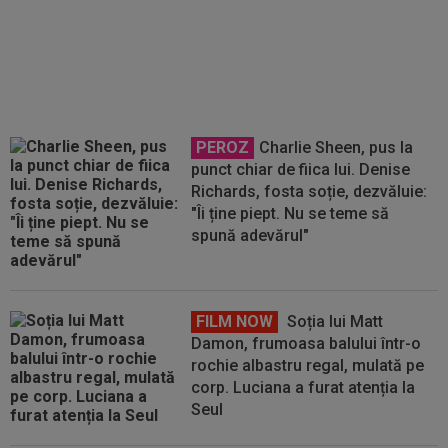
după ce a văzut ce a făcut
Marius Baciu în FCSB - Farul: ”E
incredibil! Nu ai tu calități”
PEROZ
Charlie Sheen, pus la
punct chiar de fiica lui. Denise
Richards, fosta soție, dezvăluie:
"Îi ține piept. Nu se teme să
spună adevărul"
FILM NOW
Soția lui Matt
Damon, frumoasa balului într-o
rochie albastru regal, mulată pe
corp. Luciana a furat atenția la
Seul