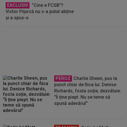
EXCLUSIV
”Cine e FCSB”?
Victor Pițurcă nu s-a putut abține
și a spus-o
EXCLUSIV
Ilie Dumitrescu l-a
găsit vinovat la FCSB: ”N-ai cum
să faci asta. Semnal de alarmă”
PEROZ
Charlie Sheen, pus la
punct chiar de fiica lui. Denise
Richards, fosta soție, dezvăluie:
"Îi ține piept. Nu se teme să
spună adevărul"