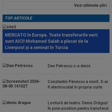
Vezi ultimele ştiri
14:11
FOTO
Gavi s-a ținut de promisiune!
TOP ARTICOLE
15:09
A fost la un pas de Inter, dar a bătut palma cu
altă echipă și l-a lăsat pe...
MERCATO în Europa. Toate transferurile verii
15:01
Modificări ale regulamentului din UEFA
sunt AICI! Mohamed Salah a plecat de la
Champions League!
Liverpool și a semnat în Turcia
14:59
Abia aștepta! Carragher l-a pus la colț pe Mo
Salah: "Mă gândeam că vrea să...
Dan Petrescu s-a decis
14:51
OFICIAL
Lotul Universității Craiova la meciul
cu KuPS din Europa League: reveniri...
Constantin Pănescu a murit. S-ar
14:24
OFICIAL
Juan Bauza a semnat
fi electrocutat în propria curte
Lovitură de teatru: Denis Drăguș!
În pole-position pentru transferul