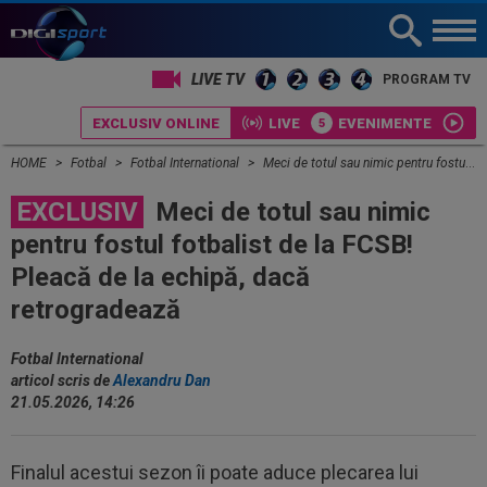
LIVE TV
PROGRAM TV
EXCLUSIV ONLINE
LIVE
EVENIMENTE
HOME
Fotbal
Fotbal International
Meci de totul sau nimic pentru fostul fotbalist de la FCSB! Pleacă de la echipă, dacă retrogradează
EXCLUSIV
Meci de totul sau nimic
pentru fostul fotbalist de la FCSB!
Pleacă de la echipă, dacă
retrogradează
Fotbal International
articol scris de
Alexandru Dan
21.05.2026, 14:26
Finalul acestui sezon îi poate aduce plecarea lui