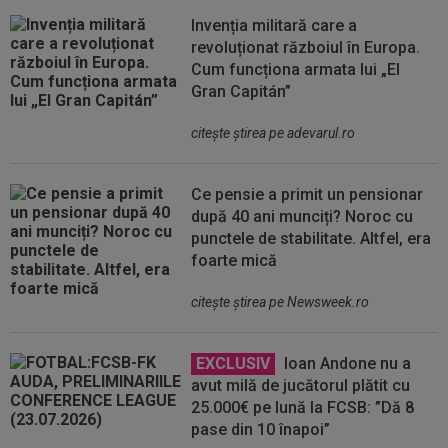
Invenția militară care a
revoluționat războiul în Europa.
Cum funcționa armata lui „El
Gran Capitán”
citeşte ştirea pe adevarul.ro
Ce pensie a primit un pensionar
după 40 ani munciți? Noroc cu
punctele de stabilitate. Altfel, era
foarte mică
citeşte ştirea pe Newsweek.ro
EXCLUSIV
Ioan Andone nu a
avut milă de jucătorul plătit cu
25.000€ pe lună la FCSB: ”Dă 8
pase din 10 înapoi”