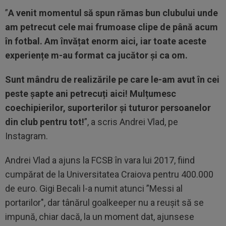
”
A venit momentul să spun rămas bun clubului unde
am petrecut cele mai frumoase clipe de până acum
în fotbal.
Am învățat enorm aici, iar toate aceste
experiențe m-au format ca jucător şi ca om.
Sunt mândru de realizările pe care le-am avut în cei
peste șapte ani petrecuți aici! Mulțumesc
coechipierilor, suporterilor şi tuturor persoanelor
din club pentru tot!
”, a scris Andrei Vlad, pe
Instagram.
Andrei Vlad a ajuns la FCSB în vara lui 2017, fiind
cumpărat de la Universitatea Craiova pentru 400.000
de euro. Gigi Becali l-a numit atunci ”Messi al
portarilor", dar tânărul goalkeeper nu a reușit să se
impună, chiar dacă, la un moment dat, ajunsese