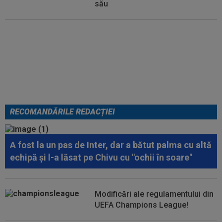
său
Micael Leandro a murit, după ce
a fost împușcat în timpul
meciului
RECOMANDĂRILE REDACȚIEI
A fost la un pas de Inter, dar a bătut palma cu altă
echipă și l-a lăsat pe Chivu cu "ochii în soare"
Modificări ale regulamentului din
UEFA Champions League!