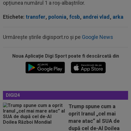
opțiunea numărul 1 a roș-albaștrilor.
Etichete:
transfer
,
polonia
,
fcsb
,
andrei vlad
,
arka
Urmărește știrile digisport.ro și pe
Google News
Noua Aplicaţie Digi Sport poate fi descărcată din
14:51
OFICIAL
Lotul Universității Craiova la meciul
cu KuPS din Europa League: reveniri...
14:24
OFICIAL
Juan Bauza a semnat
14:18
"Schema" pregătită de Real Madrid: Yan
DIGI24
Diomande, la echipa a doua!
Trump spune cum a
14:17
EXCLUSIV
”Cine e FCSB”? Victor Pițurcă nu
oprit Iranul „cel mai
s-a putut abține și a spus-o
mare atac” al SUA de
14:11
FOTO
Gavi s-a ținut de promisiune!
după cel de-Al Doilea