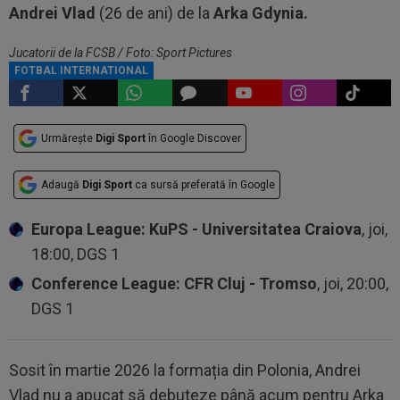
Andrei Vlad
(26 de ani) de la
Arka Gdynia.
Jucatorii de la FCSB / Foto: Sport Pictures
FOTBAL INTERNATIONAL
Urmărește
Digi Sport
în Google Discover
Adaugă
Digi Sport
ca sursă preferată în Google
Europa League: KuPS - Universitatea Craiova
, joi,
18:00, DGS 1
Conference League: CFR Cluj - Tromso
, joi, 20:00,
DGS 1
Sosit în martie 2026 la formația din Polonia, Andrei
Vlad nu a apucat să debuteze până acum pentru Arka