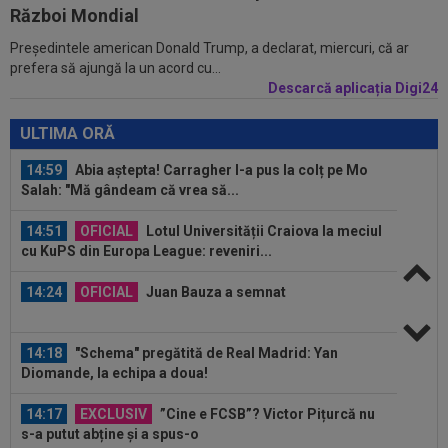
Război Mondial
Președintele american Donald Trump, a declarat, miercuri, că ar
15:09
A fost la un pas de Inter, dar a bătut palma cu
prefera să ajungă la un acord cu...
altă echipă și l-a lăsat pe...
Descarcă aplicația Digi24
15:01
Modificări ale regulamentului din UEFA
Champions League!
ULTIMA ORĂ
14:59
Abia aștepta! Carragher l-a pus la colț pe Mo
Salah: "Mă gândeam că vrea să...
14:51
OFICIAL
Lotul Universității Craiova la meciul
cu KuPS din Europa League: reveniri...
14:24
OFICIAL
Juan Bauza a semnat
14:18
"Schema" pregătită de Real Madrid: Yan
Diomande, la echipa a doua!
14:17
EXCLUSIV
”Cine e FCSB”? Victor Pițurcă nu
s-a putut abține și a spus-o