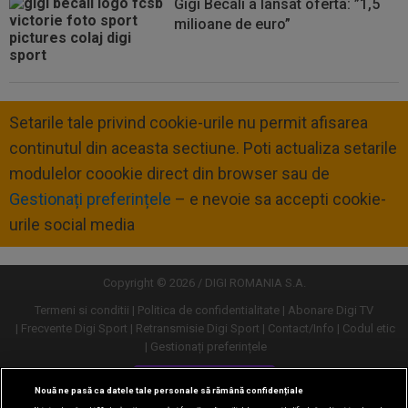
Gigi Becali a lansat oferta: ”1,5
milioane de euro”
Setarile tale privind cookie-urile nu permit afisarea
continutul din aceasta sectiune. Poti actualiza setarile
modulelor coookie direct din browser sau de
Gestionați preferințele
– e nevoie sa accepti cookie-
urile social media
Copyright © 2026 / DIGI ROMANIA S.A.
Termeni si conditii
Politica de confidentialitate
Abonare Digi TV
Frecvente Digi Sport
Retransmisie Digi Sport
Contact/Info
Codul etic
Gestionați preferințele
Versiune desktop
Nouă ne pasă ca datele tale personale să rămână confidențiale