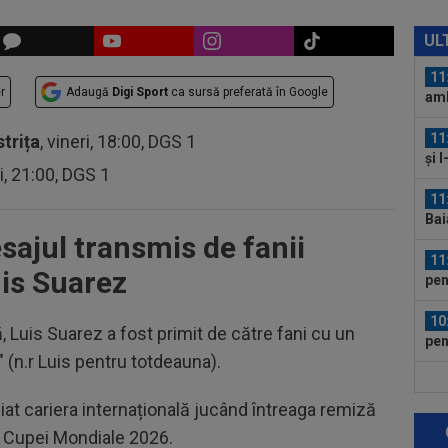
11
Ce 
UL
11
r
Adaugă
Digi Sport
ca sursă preferată în Google
amb
Cra
11
strița
, vineri, 18:00, DGS 1
și 
ri, 21:00, DGS 1
11
Bai
sajul transmis de fanii
cei
11
is Suarez
pen
10
, Luis Suarez a fost primit de către fani cu un
pen
 (n.r Luis pentru totdeauna).
10
Ioa
eiat cariera internațională jucând întreaga remiză
le Cupei Mondiale 2026.
10