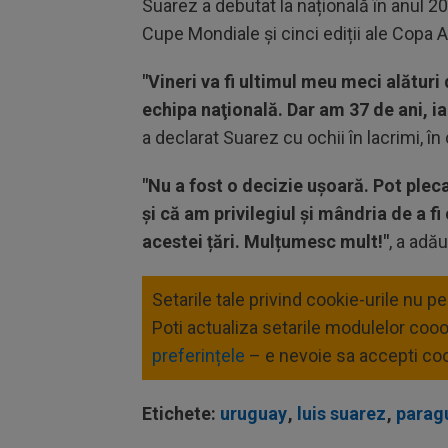
Suarez a debutat la națională în anul 200
Cupe Mondiale și cinci ediții ale Copa 
"Vineri va fi ultimul meu meci alături
echipa naţională. Dar am 37 de ani, 
a declarat Suarez cu ochii în lacrimi, î
"Nu a fost o decizie ușoară.
Pot pleca
și că am privilegiul și mândria de a f
acestei țări. Mulțumesc mult!"
, a adău
Setarile tale privind cookie-urile nu p
Poti actualiza setarile modulelor coo
preferințele
– e nevoie sa accepti coo
Etichete:
uruguay
,
luis suarez
,
parag