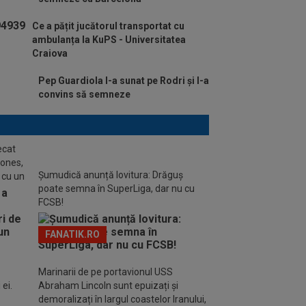
Ce a pățit jucătorul transportat cu
ambulanța la KuPS - Universitatea
Craiova
Pep Guardiola l-a sunat pe Rodri și l-a
convins să semneze
ecat
Jones,
Șumudică anunță lovitura: Drăguș
 cu un
poate semna în SuperLiga, dar nu cu
FCSB!
FANATIK.RO
Marinarii de pe portavionul USS
ei.
Abraham Lincoln sunt epuizați și
demoralizați în largul coastelor Iranului,