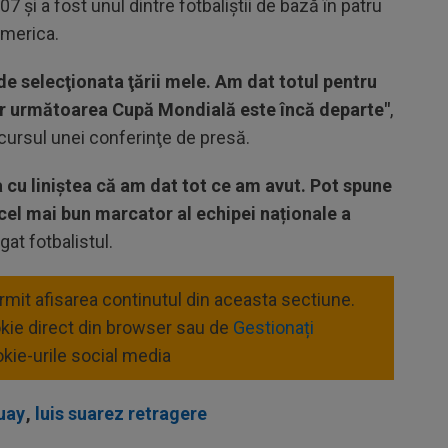
7 și a fost unul dintre fotbaliștii de bază în patru
America.
 de selecţionata ţării mele. Am dat totul pentru
iar următoarea Cupă Mondială este încă departe"
,
n cursul unei conferinţe de presă.
 cu liniștea că am dat tot ce am avut. Pot spune
i cel mai bun marcator al echipei naționale a
gat fotbalistul.
ermit afisarea continutul din aceasta sectiune.
okie direct din browser sau de
Gestionați
kie-urile social media
uay
,
luis suarez retragere