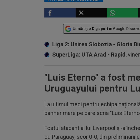
Urmărește
Digisport
în Google Discove
Liga 2: Unirea Slobozia - Gloria Bi
SuperLiga: UTA Arad - Rapid
, vine
"Luis Eterno" a fost me
Uruguayului pentru Lu
La ultimul meci pentru echipa națională
banner mare pe care scria "Luis Eterno"
Fostul
atacant
al lui Liverpool
și-a înch
cu Paraguay, scor 0-0, din preliminarii