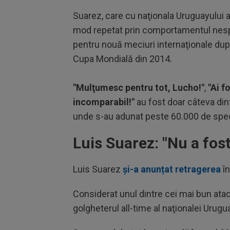
Suarez, care cu naţionala Uruguayului a
mod repetat prin comportamentul nespor
pentru nouă meciuri internaţionale după 
Cupa Mondială din 2014.
"Mulţumesc pentru tot, Lucho!"
,
"Ai f
incomparabil!"
au fost doar câteva din
unde s-au adunat peste 60.000 de spec
Luis Suarez: "Nu a fos
Luis Suarez
și-a anunțat retragerea
în
Considerat unul dintre cei mai bun ataca
golgheterul all-time al naţionalei Urugu