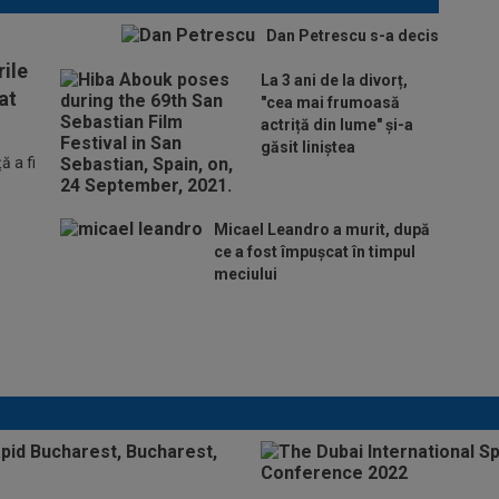
Dan Petrescu s-a decis
ile
La 3 ani de la divorț,
at
"cea mai frumoasă
actriță din lume" și-a
găsit liniștea
 a fi
Micael Leandro a murit, după
ce a fost împușcat în timpul
meciului
Lovitură de proporții: Ioan Varga, gata să renunțe
la CFR și să preia alt club din SuperLigă: ”Acolo
sunt toate condițiile”