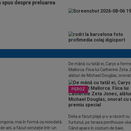
a spus despre preluarea
De mână cu tatăl ei, Carys a ferm
Mallorca. Fiica lui Catherine Zeta 
alături de Michael Douglas, onorat
ă "femeie josnică" de Mbappe,
premiu special
te Amarilla s-a "răzbunat", după
PEROZ
anța a fost eliminată de la CM
Delia a făcut plajă și s-a răcorit cu
ongoria, mai în formă ca niciodată.
furtunul, pe terasa penthouse-ului 
 de ani, a făcut senzație într-un
Când apare în costum de baie,