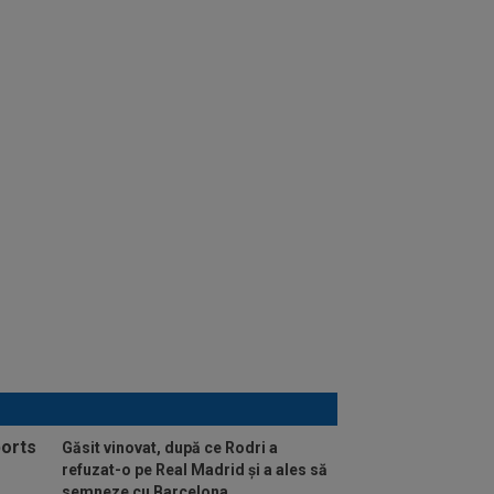
Găsit vinovat, după ce Rodri a
refuzat-o pe Real Madrid și a ales să
semneze cu Barcelona