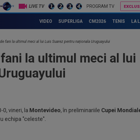
LIVE TV
PROGRAM TV
EXCLUS
La câteva zeci de ore după acuzațiile de șantaj, a făcut plata! Dar banii nu i-au închis gura și e gata să-i dea lovitura
VIDEO
SUPERLIGA
CM2026
TENIS
LA 
11
pen
e fani la ultimul meci al lui Luis Suarez pentru naționala Uruguayului
10
ani la ultimul meci al lui
pen
 Uruguayului
10
Ioa
10
Clu
e...
10
0-0, vineri, la
Montevideo
, în preliminariile
Cupei Mondiale
în 
u echipa "celeste".
11
ref
sem