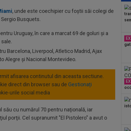
Clu
Miami
, unde este coechipier cu foștii săi colegi de
e...
tra
10
și Sergio Busquets.
sem
în 
entru Uruguay, în care a marcat 69 de goluri și a
11
EX
ref
 sale.
gat
sem
ru Barcelona, Liverpool, Atletico Madrid, Ajax
11
Ce 
o Alegre și Nacional Montevideo.
11
ermit afisarea continutul din aceasta sectiune.
amb
EX
Cra
okie direct din browser sau de
Gestionați
oco
11
kie-urile social media
și 
11
ist
ul său cu numărul 70 pentru naţională, iar
Bai
iul porţii. Cel supranumit "El Pistolero" a avut o
cei