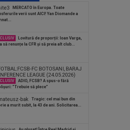
j, după ce Varga a anunțat că ”Folha
MERCATO în Europa. Toate
nsferurile verii sunt AICI! Yan Diomande a
:40
Ioan Varga vrea să o ducă pe UTA
nat...
Champions League
:59
Găsit vinovat, după ce Rodri a
CLUSIV
Lovitură de proporții: Ioan Varga,
uzat-o pe Real Madrid și a ales să
a să renunțe la CFR și să preia alt club...
neze cu...
:46
Marius Șumudică a rupt tăcerea!
a spus despre preluarea CFR-ului
:28
Ce a pățit jucătorul transportat cu
ulanța la KuPS - Universitatea
CLUSIV
ADIO, FCSB? A spus-o fără
iova
lișuri: ”Trebuie să plece”
:25
Pep Guardiola l-a sunat pe Rodri
l-a convins să semneze
Tragic: cel mai bun din
:13
A făcut anunțul despre Ștefan
orie a murit subit, la 43 de ani. Solicitarea...
aram: ”5-6 milioane de euro. E printre
 mai...
Au plusat! Între Real Madrid și