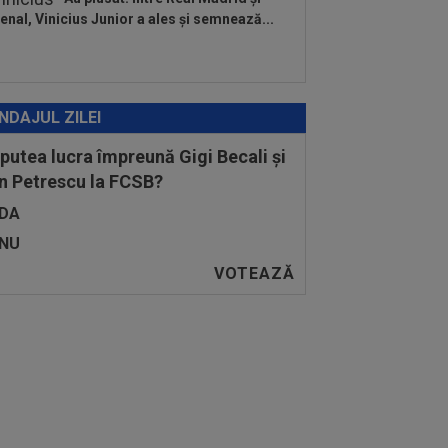
enal, Vinicius Junior a ales și semnează...
NDAJUL ZILEI
 putea lucra împreună Gigi Becali și
n Petrescu la FCSB?
DA
NU