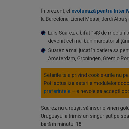
În prezent, el
evoluează pentru Inter 
la Barcelona, Lionel Messi, Jordi Alba 
Luis Suarez
a bifat 143 de meciuri p
devenit cel mai bun marcator al țării
Suarez a mai jucat în cariera sa pent
Amsterdam, Groningen, Gremio Port
Setarile tale privind cookie-urile nu p
Poti actualiza setarile modulelor coo
preferințele
– e nevoie sa accepti coo
Suarez nu a reuşit să înscrie vineri gol
Uruguayul a trimis un singur şut pe spaţ
bară în minutul 18.