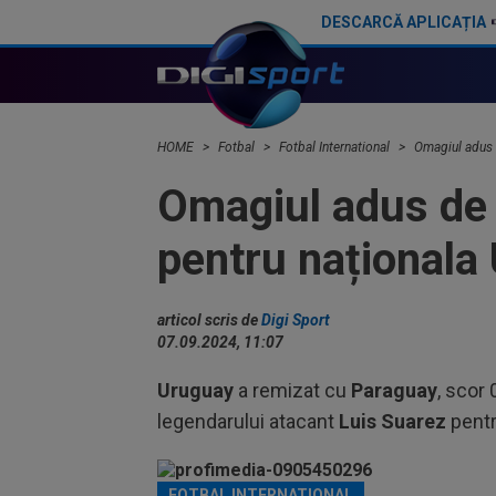
DESCARCĂ APLICAȚIA
S-a încheiat ”telenovela” transferului lui Julian Alvarez
HOME
Fotbal
Fotbal International
Omagiul adus d
Omagiul adus de f
pentru naționala
articol scris de
Digi Sport
07.09.2024, 11:07
Uruguay
a remizat cu
Paraguay
, scor 
legendarului atacant
Luis Suarez
pentr
Luis Suarez / Foto: Profimedia
FOTBAL INTERNATIONAL