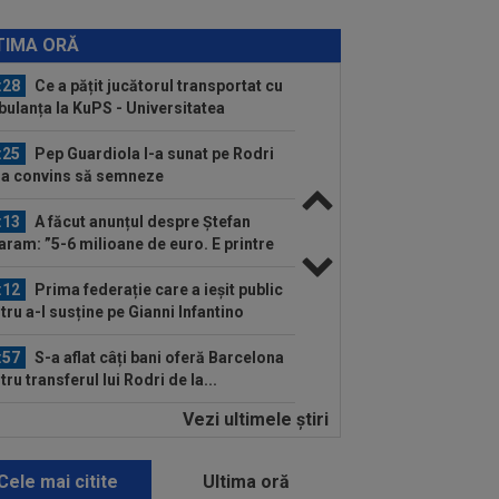
:46
Marius Șumudică a rupt tăcerea!
a spus despre preluarea CFR-ului
TIMA ORĂ
:28
Ce a pățit jucătorul transportat cu
ulanța la KuPS - Universitatea
iova
:25
Pep Guardiola l-a sunat pe Rodri
l-a convins să semneze
:13
A făcut anunțul despre Ștefan
aram: ”5-6 milioane de euro. E printre
 mai...
:12
Prima federație care a ieșit public
tru a-l susține pe Gianni Infantino
:57
S-a aflat câți bani oferă Barcelona
tru transferul lui Rodri de la...
Vezi ultimele ştiri
:52
Surpriză, la 3 săptămâni după ce
na și Ilie Năstase au făcut anunțul
Cele mai citite
Ultima oră
:51
Primul antrenor ofertat de CFR