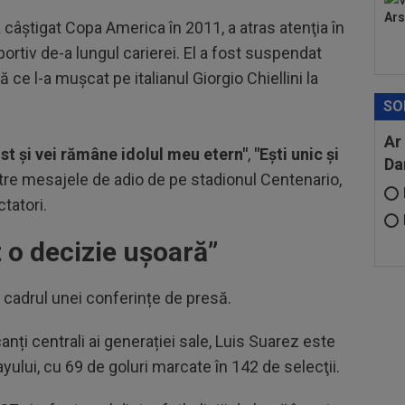
Ars
 câştigat Copa America în 2011, a atras atenţia în
tiv de-a lungul carierei. El a fost suspendat
ce l-a muşcat pe italianul Giorgio Chiellini la
SO
Ar
ost şi vei rămâne idolul meu etern"
,
"Eşti unic şi
Da
tre mesajele de adio de pe stadionul Centenario,
tatori.
t o decizie ușoară”
 cadrul unei conferințe de presă.
nți centrali ai generației sale, Luis Suarez este
ayului, cu 69 de goluri marcate în 142 de selecţii.