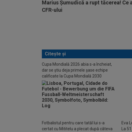
Marius Șumudică a rupt tăcerea! Ce 
CFR-ului
Citește și
Cupa Mondială 2026 abia s-a încheiat,
dar se știu deja primele șase echipe
calificate la Cupa Mondială 2030
Numit
Celes
ce Fr
2026
Fotbalistul pentru care tatăl lui s-a
Eva L
certat cu Mititelu a plecat după câteva
La 51