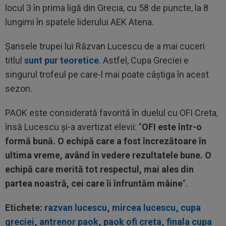
locul 3 în prima ligă din Grecia, cu 58 de puncte, la 8
lungimi în spatele liderului AEK Atena.
Șansele trupei lui Răzvan Lucescu de a mai cuceri
titlul
sunt pur teoretice
. Astfel, Cupa Greciei e
singurul trofeul pe care-l mai poate câștiga în acest
sezon.
PAOK este considerată favorită în duelul cu OFI Creta,
însă Lucescu și-a avertizat elevii: ”
OFI este într-o
formă bună. O echipă care a fost încrezătoare în
ultima vreme, având în vedere rezultatele bune. O
echipă care merită tot respectul, mai ales din
partea noastră, cei care îi înfruntăm mâine
”.
Etichete:
razvan lucescu
,
mircea lucescu
,
cupa
greciei
,
antrenor paok
,
paok ofi creta
,
finala cupa