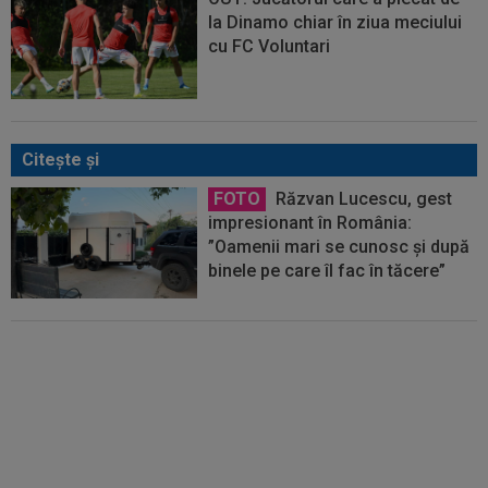
la Dinamo chiar în ziua meciului
cu FC Voluntari
Citeşte şi
FOTO
Răzvan Lucescu, gest
impresionant în România:
”Oamenii mari se cunosc și după
binele pe care îl fac în tăcere”
Transfer de 15.000.000€ pentru
Răzvan Lucescu! Al-Sadd a pus
banii pe masă pentru un jucător
din Franța