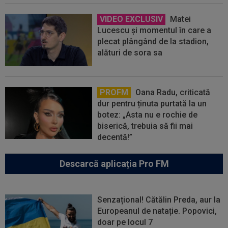
VIDEO EXCLUSIV
Matei
Lucescu și momentul în care a
plecat plângând de la stadion,
alături de sora sa
PROFM
Oana Radu, criticată
dur pentru ținuta purtată la un
botez: „Asta nu e rochie de
biserică, trebuia să fii mai
decentă!”
Descarcă aplicația Pro FM
Senzațional! Cătălin Preda, aur la
Europeanul de natație. Popovici,
doar pe locul 7