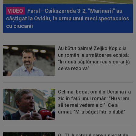
VIDEO
Farul - Csikszereda 3-2. ”Marinarii” au
câștigat la Ovidiu, în urma unui meci spectaculos
cu ciucanii
Au bătut palma! Zeljko Kopic ia
un român la următoarea echipă:
”În două săptămâni cu siguranță
se va rezolva”
Cel mai bogat om din Ucraina i-a
zis în față unui român: ”Nu vrem
să te mai vedem aici”. Ce a
urmat: ”M-a băgat într-o dubă”
OUT! Jucătorul care a plecat de