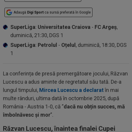
Adaugă
Digi Sport
ca sursă preferată în Google
SuperLiga
:
Universitatea Craiova
-
FC Argeș
,
duminică, 21:30, DGS 1
SuperLiga
:
Petrolul
-
Oțelul
, duminică, 18:30, DGS
1
La conferința de presă premergătoare jocului, Răzvan
Lucescu a adus aminte de regretatul său tată. De-a
lungul timpului,
Mircea Lucescu a declarat
în mai
multe rânduri, ultima dată în octombrie 2025, după
România - Austria 1-0, că ”
dacă nu obțin succes, mă
îmbolnăvesc și mor
”.
Răzvan Lucescu, înaintea finalei Cupei