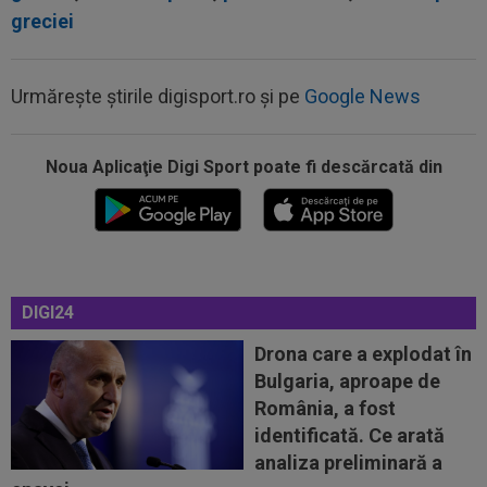
greciei
Urmărește știrile digisport.ro și pe
Google News
Noua Aplicaţie Digi Sport poate fi descărcată din
20:19
PSG - Manchester United 1-1. Amical de cinci
stele pentru Regina Europei...
DIGI24
20:03
Andrei Rațiu, pus ”la zid” în Spania după
Ipswich - Rayo 3-0: ”Călcâiul lui...
Drona care a explodat în
Bulgaria, aproape de
20:01
Cel mai bogat om din Ucraina i-a zis în față
România, a fost
unui român: ”Nu vrem să te mai...
identificată. Ce arată
20:00
Dinamo - FC Voluntari LIVE VIDEO, 21:30, la
analiza preliminară a
DGS 1. ECHIPELE. Egalitate de...