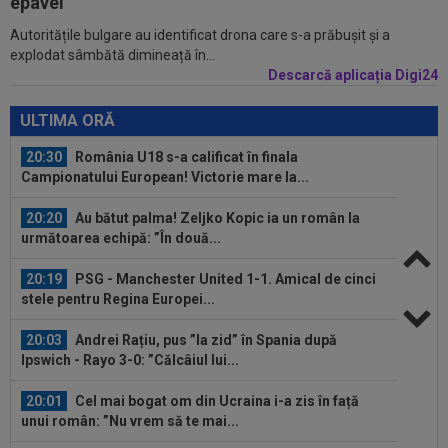
epavei
Autoritățile bulgare au identificat drona care s-a prăbușit și a
19:57
Ce se întâmplă cu ultimul jucător transferat de
explodat sâmbătă dimineață în...
Dinamo la meciul cu FC Voluntari
Descarcă aplicația Digi24
20:37
VIDEO
Farul - Csikszereda 3-2. ”Marinarii”
au câștigat la Ovidiu, în urma unui meci...
ULTIMA ORĂ
20:30
România U18 s-a calificat în finala
Campionatului European! Victorie mare la...
20:20
Au bătut palma! Zeljko Kopic ia un român la
următoarea echipă: ”În două...
20:19
PSG - Manchester United 1-1. Amical de cinci
stele pentru Regina Europei...
20:03
Andrei Rațiu, pus ”la zid” în Spania după
Ipswich - Rayo 3-0: ”Călcâiul lui...
20:01
Cel mai bogat om din Ucraina i-a zis în față
unui român: ”Nu vrem să te mai...