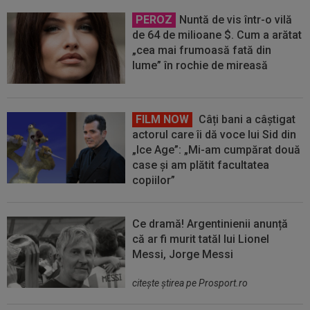
PEROZ
Nuntă de vis într-o vilă
de 64 de milioane $. Cum a arătat
„cea mai frumoasă fată din
lume” în rochie de mireasă
FILM NOW
Câți bani a câștigat
actorul care îi dă voce lui Sid din
„Ice Age”: „Mi-am cumpărat două
case și am plătit facultatea
copiilor”
Ce dramă! Argentinienii anunță
că ar fi murit tatăl lui Lionel
Messi, Jorge Messi
citeşte ştirea pe Prosport.ro