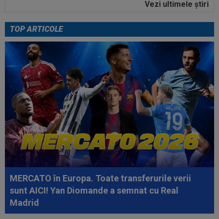
Vezi ultimele ştiri
20:00
Dinamo - FC Voluntari LIVE VIDEO, 21:30, la
DGS 1. ECHIPELE. Egalitate de...
TOP ARTICOLE
19:57
Ce se întâmplă cu ultimul jucător transferat de
Dinamo la meciul cu FC Voluntari
20:37
VIDEO
Farul - Csikszereda 3-2. ”Marinarii”
au câștigat la Ovidiu, în urma unui meci...
20:30
România U18 s-a calificat în finala
Campionatului European! Victorie mare la...
20:20
Au bătut palma! Zeljko Kopic ia un român la
următoarea echipă: ”În două...
20:19
PSG - Manchester United 1-1. Amical de cinci
stele pentru Regina Europei...
MERCATO în Europa. Toate transferurile verii
20:03
Andrei Rațiu, pus ”la zid” în Spania după
sunt AICI! Yan Diomande a semnat cu Real
Ipswich - Rayo 3-0: ”Călcâiul lui...
Madrid