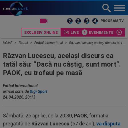
LIVE TV
PROGRAM TV
EXCLUSIV ONLINE
LIVE
EVENIMENTE
HOME
Fotbal
Fotbal International
Răzvan Lucescu, același discurs ca tatăl său: ”Dacă nu câștig, sunt mort”. PAOK, cu trofeul pe masă
Răzvan Lucescu, același discurs ca
tatăl său: ”Dacă nu câștig, sunt mort”.
PAOK, cu trofeul pe masă
Fotbal International
articol scris de
Digi Sport
24.04.2026, 20:13
Sâmbătă, 25 aprilie, de la 20:30,
PAOK
, formația
pregătită de
Răzvan Lucescu
(57 de ani),
va disputa