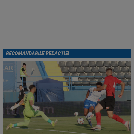
FOTO
Mihaela Rădulescu a
fost ”ștearsă complet” și nu s-a
mai putut abține: ”Trebuie să le
fie frică de mine”
RECOMANDĂRILE REDACȚIEI