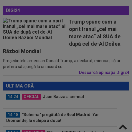
14:11
FOTO
Gavi s-a ținut de promisiune!
DIGI24
Trump spune cum a
13:52
Rapid a fost acuzată de ”încălcarea
sistematică a legii”! Apel către conducerea...
oprit Iranul „cel mai
mare atac” al SUA de
13:37
EXCLUSIV
Ilie Dumitrescu l-a găsit vinovat la
după cel de-Al Doilea
FCSB: ”N-ai cum să faci asta. Semnal de...
Război Mondial
14:59
Abia aștepta! Carragher l-a pus la colț pe Mo
Președintele american Donald Trump, a declarat, miercuri, că ar
Salah: "Mă gândeam că vrea să...
prefera să ajungă la un acord cu...
Descarcă aplicația Digi24
14:51
OFICIAL
Lotul Universității Craiova la meciul
cu KuPS din Europa League: reveniri...
ULTIMA ORĂ
14:24
OFICIAL
Juan Bauza a semnat
14:18
"Schema" pregătită de Real Madrid: Yan
Diomande, la echipa a doua!
14:17
EXCLUSIV
”Cine e FCSB”? Victor Pițurcă nu