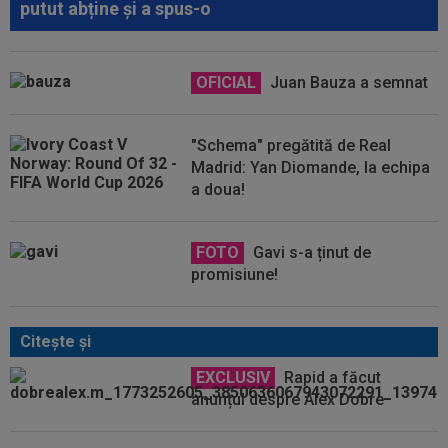
putut abține și a spus-o
OFICIAL
Juan Bauza a semnat
"Schema" pregătită de Real
Madrid: Yan Diomande, la echipa
a doua!
FOTO
Gavi s-a ținut de
promisiune!
Citeşte şi
EXCLUSIV
Rapid a făcut
anunțul despre Alex Dobre