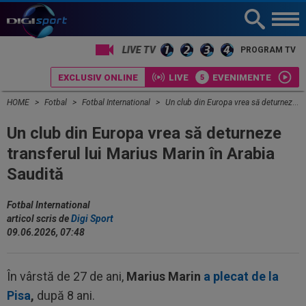
PROGRAM TV
EXCLUSIV ONLINE
LIVE
EVENIMENTE
HOME
Fotbal
Fotbal International
Un club din Europa vrea să deturneze transferul lui Marius Marin în Arabia Saudită
Un club din Europa vrea să deturneze
transferul lui Marius Marin în Arabia
Saudită
Fotbal International
articol scris de
Digi Sport
09.06.2026, 07:48
În vârstă de 27 de ani,
Marius Marin
a plecat de la
Pisa
,
după 8 ani.