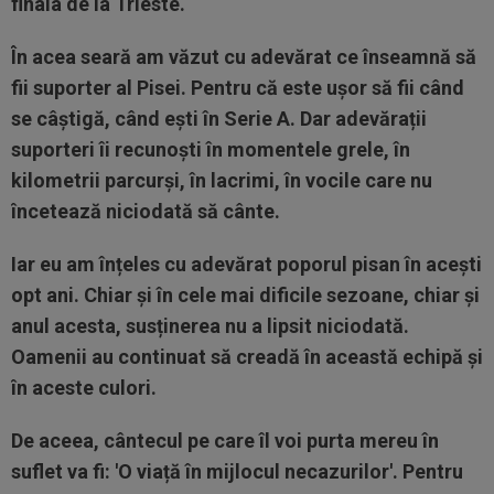
finala de la Trieste.
În acea seară am văzut cu adevărat ce înseamnă să
fii suporter al Pisei. Pentru că este ușor să fii când
se câștigă, când ești în Serie A. Dar adevărații
suporteri îi recunoști în momentele grele, în
kilometrii parcurși, în lacrimi, în vocile care nu
încetează niciodată să cânte.
Iar eu am înțeles cu adevărat poporul pisan în acești
opt ani. Chiar și în cele mai dificile sezoane, chiar și
anul acesta, susținerea nu a lipsit niciodată.
Oamenii au continuat să creadă în această echipă și
în aceste culori.
De aceea, cântecul pe care îl voi purta mereu în
suflet va fi: 'O viață în mijlocul necazurilor'. Pentru