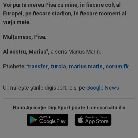
Voi purta mereu Pisa cu mine, în fiecare colț al
Europei, pe fiecare stadion, în fiecare moment al
vieții mele.
Mulțumesc, Pisa.
Al vostru,
Marius",
a scris Marius Marin.
Etichete:
transfer
,
turcia
,
marius marin
,
corum fk
Urmărește știrile digisport.ro și pe
Google News
14:18
"Schema" pregătită de Real Madrid: Yan
Noua Aplicaţie Digi Sport poate fi descărcată din
Diomande, la echipa a doua!
14:17
EXCLUSIV
”Cine e FCSB”? Victor Pițurcă nu
s-a putut abține și a spus-o