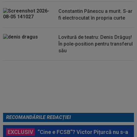
14:17
EXCLUSIV
”Cine e FCSB”? Victor Pițurcă nu
Constantin Pănescu a murit. S-ar
s-a putut abține și a spus-o
fi electrocutat în propria curte
Lovitură de teatru: Denis Drăguș!
În pole-position pentru transferul
său
Micael Leandro a murit, după ce
a fost împușcat în timpul
meciului
RECOMANDĂRILE REDACȚIEI
EXCLUSIV
”Cine e FCSB”? Victor Pițurcă nu s-a