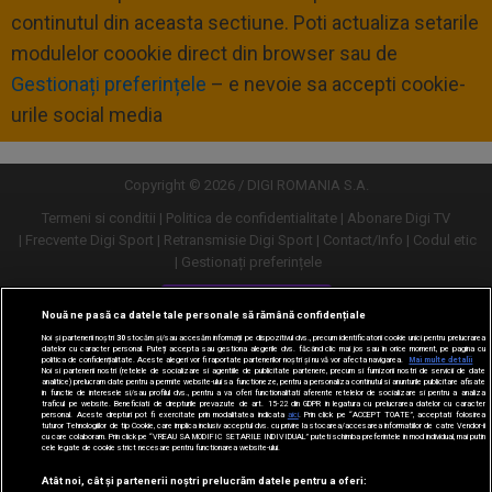
continutul din aceasta sectiune. Poti actualiza setarile
modulelor coookie direct din browser sau de
Gestionați preferințele
– e nevoie sa accepti cookie-
urile social media
Copyright © 2026 / DIGI ROMANIA S.A.
Termeni si conditii
Politica de confidentialitate
Abonare Digi TV
Frecvente Digi Sport
Retransmisie Digi Sport
Contact/Info
Codul etic
Gestionați preferințele
Versiune desktop
Nouă ne pasă ca datele tale personale să rămână confidențiale
Noi și partenerii noștri
30
stocăm și/sau accesăm informații pe dispozitivul dvs., precum identificatorii cookie unici pentru prelucrarea
datelor cu caracter personal. Puteți accepta sau gestiona alegerile dvs. făcând clic mai jos sau în orice moment, pe pagina cu
politica de confidențialitate. Aceste alegeri vor fi raportate partenerilor noștri și nu vă vor afecta navigarea.
Mai multe detalii
Noi si partenerii nostri (retelele de socializare si agentiile de publicitate partenere, precum si furnizorii nostri de servicii de date
analitice) prelucram date pentru a permite website-ului sa functioneze, pentru a personaliza continutul si anunturile publicitare afisate
in functie de interesele si/sau profilul dvs., pentru a va oferi functionalitati aferente retelelor de socializare si pentru a analiza
traficul pe website. Beneficiati de drepturile prevazute de art. 15-22 din GDPR in legatura cu prelucrarea datelor cu caracter
personal. Aceste drepturi pot fi exercitate prin modalitatea indicata
aici
. Prin click pe “ACCEPT TOATE”, acceptati folosirea
tuturor Tehnologiilor de tip Cookie, care implica inclusiv acceptul dvs. cu privire la stocarea/accesarea informatiilor de catre Vendor-ii
cu care colaboram. Prin click pe “VREAU SA MODIFIC SETARILE INDIVIDUAL” puteti schimba preferintele in mod individual, mai putin
cele legate de cookie strict necesare pentru functionarea website-ului.
Atât noi, cât și partenerii noștri prelucrăm datele pentru a oferi: