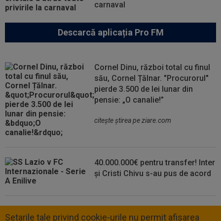
carnaval
Descarcă aplicația Pro FM
Cornel Dinu, război total cu finul
său, Cornel Țălnar. "Procurorul"
pierde 3.500 de lei lunar din
pensie: „O canalie!”
citeşte ştirea pe ziare.com
40.000.000€ pentru transfer! Inter
și Cristi Chivu s-au pus de acord
Setarile tale privind cookie-urile nu permit afisarea