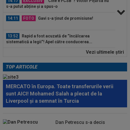
s-a putut abține și a spus-o
14:11
FOTO
Gavi s-a ținut de promisiune!
13:52
Rapid a fost acuzată de ”încălcarea
sistematică a legii”! Apel către conducerea...
13:37
EXCLUSIV
Ilie Dumitrescu l-a găsit vinovat la
Vezi ultimele ştiri
FCSB: ”N-ai cum să faci asta. Semnal de...
TOP ARTICOLE
14:59
Abia aștepta! Carragher l-a pus la colț pe Mo
Salah: "Mă gândeam că vrea să...
MERCATO în Europa. Toate transferurile verii
14:51
OFICIAL
Lotul Universității Craiova la meciul
cu KuPS din Europa League: reveniri...
sunt AICI! Mohamed Salah a plecat de la
Liverpool și a semnat în Turcia
14:24
OFICIAL
Juan Bauza a semnat
14:18
"Schema" pregătită de Real Madrid: Yan
Dan Petrescu s-a decis
Diomande, la echipa a doua!