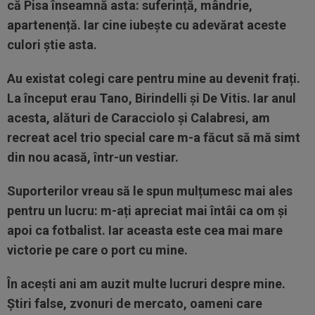
că Pisa înseamnă asta: suferință, mândrie,
apartenență. Iar cine iubește cu adevărat aceste
culori știe asta.
Au existat colegi care pentru mine au devenit frați.
La început erau Tano, Birindelli și De Vitis. Iar anul
acesta, alături de Caracciolo și Calabresi, am
recreat acel trio special care m-a făcut să mă simt
din nou acasă, într-un vestiar.
Suporterilor vreau să le spun mulțumesc mai ales
pentru un lucru: m-ați apreciat mai întâi ca om și
apoi ca fotbalist. Iar aceasta este cea mai mare
victorie pe care o port cu mine.
În acești ani am auzit multe lucruri despre mine.
Știri false, zvonuri de mercato, oameni care