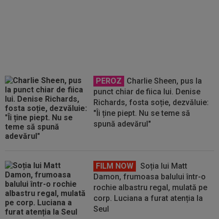
Mirel Rădoi și-a spus
nemulțumirea de la Gaziantep
PEROZ
Charlie Sheen, pus la
punct chiar de fiica lui. Denise
Richards, fosta soție, dezvăluie:
"Îi ține piept. Nu se teme să
spună adevărul"
FILM NOW
Soția lui Matt
Damon, frumoasa balului într-o
rochie albastru regal, mulată pe
corp. Luciana a furat atenția la
Seul