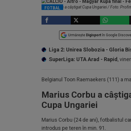
Ferencvaros a câștigat Cupa Ungariei / Foto: Profi
FOTBAL
Urmărește
Digisport
în Google Discove
Liga 2: Unirea Slobozia - Gloria Bi
SuperLiga: UTA Arad - Rapid
, vine
Belgianul Toon Raemaekers (111) a marc
Marius Corbu a câștiga
Cupa Ungariei
Marius Corbu (24 de ani), fotbalistul car
introdus pe teren în min. 91.