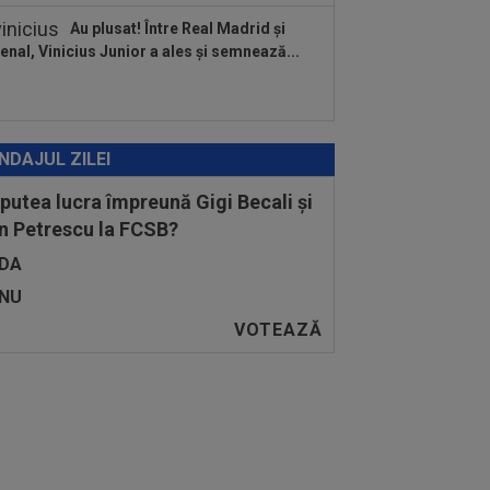
Au plusat! Între Real Madrid și
enal, Vinicius Junior a ales și semnează...
NDAJUL ZILEI
 putea lucra împreună Gigi Becali și
n Petrescu la FCSB?
DA
NU