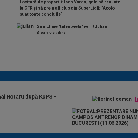
Lovitură de proporții: Ioan Varga, gata să renunțe
la CFR și să preia alt club din SuperLigă: ”Acolo
sunt toate condițiile”
Se încheie "telenovela" verii! Julian
Alvarez a ales
ADIO, FCSB? A spus-o
fără ocolișuri: ”Trebuie
să plece”
ihai Rotaru după KuPS -