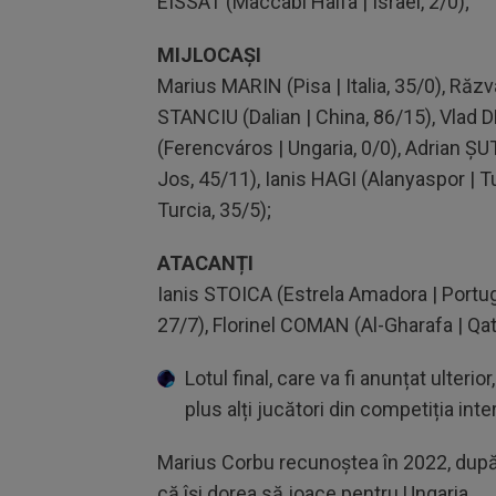
EISSAT (Maccabi Haifa | Israel, 2/0);
MIJLOCAȘI
Marius MARIN (Pisa | Italia, 35/0), Răz
STANCIU (Dalian | China, 86/15), Vlad
(Ferencváros | Ungaria, 0/0), Adrian ȘU
Jos, 45/11), Ianis HAGI (Alanyaspor | T
Turcia, 35/5);
ATACANȚI
Ianis STOICA (Estrela Amadora | Portug
27/7), Florinel COMAN (Al-Gharafa | Qa
Lotul final, care va fi anunțat ulterior
plus alți jucători din competiția in
Marius Corbu recunoștea în 2022, după 
că își dorea să joace pentru Ungaria.