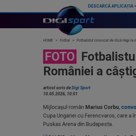
DESCARCĂ APLICAȚIA
Real Madrid va juca în Ungaria
HOME
Fotbal
Fotbalistul convocat de Gică Hagi la 
FOTO
Fotbalistu
României a câști
articol scris de
Digi Sport
10.05.2026, 10:01
Mijlocaşul român
Marius Corbu
,
convo
Cupa Ungariei cu Ferencvaros, care a î
Puskas Arena din Budapesta.