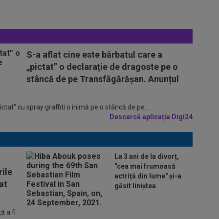
S-a aflat cine este bărbatul care a
„pictat” o declarație de dragoste pe o
stâncă de pe Transfăgărășan. Anunțul
tat” cu spray graffiti o inimă pe o stâncă de pe...
Descarcă aplicația Digi24
La 3 ani de la divorț,
"cea mai frumoasă
ile
actriță din lume" și-a
at
găsit liniștea
 a fi