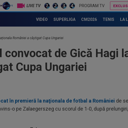
LIVE TV
PROGRAM TV
EXCLUS
Surpriză uriașă în Ungaria
Filipe Coelho, băgat în ședință de Mihai Rotaru după KuPS - Universitatea Craiova 1-1
VIDEO
SUPERLIGA
CM2026
TENIS
LA 
14
naționala României a câștigat Cupa Ungariei
nu 
l convocat de Gică Hagi l
14
Kar
gat Cupa Ungariei
Nu
13
LIV
com
13
pen
cat în premieră la naţionala de fotbal a României
de se
13
nvins-o pe Zalaegerszeg cu scorul de 1-0, după prelungiri
văz
mai
14