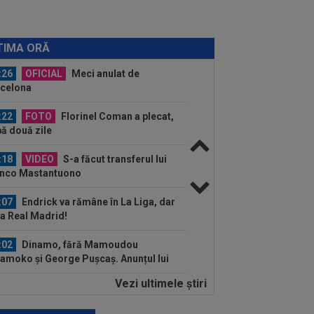
:27
Filipe Coelho, băgat în ședință de
ai Rotaru după KuPS - Universitatea...
TIMA ORĂ
:26
OFICIAL
Meci anulat de
celona
:22
FOTO
Florinel Coman a plecat,
ă două zile
:18
VIDEO
S-a făcut transferul lui
anco Mastantuono
:07
Endrick va rămâne în La Liga, dar
la Real Madrid!
:02
Dinamo, fără Mamoudou
amoko și George Pușcaș. Anunțul lui
no Campos
Vezi ultimele ştiri
:47
Unirea Slobozia - Gloria Bistrița,
E VIDEO, 18:00, DGS 1. Programul