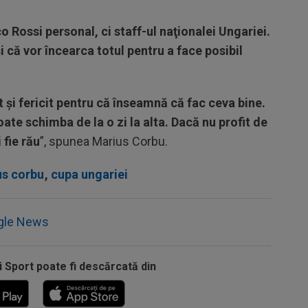
 Rossi personal, ci staff-ul naţionalei Ungariei.
i că vor încearca totul pentru a face posibil
nt şi fericit pentru că înseamnă că fac ceva bine.
oate schimba de la o zi la alta. Dacă nu profit de
 fie rău
”, spunea Marius Corbu.
us corbu
,
cupa ungariei
gle News
i Sport poate fi descărcată din