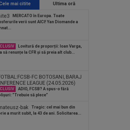
plet...
Cele mai citite
Ultima oră
:38
Cosmin Matei a fost suspendat
tru dopaj! Verdictul final dat de TAS
MERCATO în Europa. Toate
nsferurile verii sunt AICI! Yan Diomande a
:36
EXCLUSIV
Ilie Dumitrescu a
nat...
ut ce face Ioan Varga la CFR Cluj și n-a
 rezistat
:35
Adrian Mazilu a semnat
CLUSIV
Lovitură de proporții: Ioan Varga,
a să renunțe la CFR și să preia alt club...
:27
Filipe Coelho, băgat în ședință de
ai Rotaru după KuPS - Universitatea...
:26
OFICIAL
Meci anulat de
celona
CLUSIV
ADIO, FCSB? A spus-o fără
lișuri: ”Trebuie să plece”
:22
FOTO
Florinel Coman a plecat,
ă două zile
Tragic: cel mai bun din
:18
VIDEO
S-a făcut transferul lui
orie a murit subit, la 43 de ani. Solicitarea...
anco Mastantuono