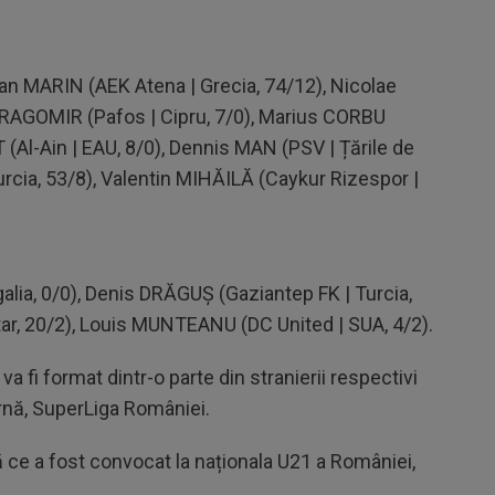
van MARIN (AEK Atena | Grecia, 74/12), Nicolae
 DRAGOMIR (Pafos | Cipru, 7/0), Marius CORBU
T (Al-Ain | EAU, 8/0), Dennis MAN (PSV | Țările de
urcia, 53/8), Valentin MIHĂILĂ (Caykur Rizespor |
alia, 0/0), Denis DRĂGUȘ (Gaziantep FK | Turcia,
tar, 20/2), Louis MUNTEANU (DC United | SUA, 4/2).
, va fi format dintr-o parte din stranierii respectivi
ternă, SuperLiga României.
ce a fost convocat la naționala U21 a României,