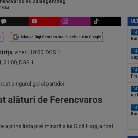
media
14
Mih
UL
14
r
Adaugă
Digi Sport
ca sursă preferată în Google
Bar
14
strița
, vineri, 18:00, DGS 1
dup
ri, 21:00, DGS 1
14
Fr
at singurul gol al partidei.
14
nu 
t alături de Ferencvaros
14
Kar
Nu
e a prins lista preliminară a lui Gică Hagi, a fost
13
LIV