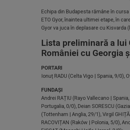
Echipa din Budapesta rămâne în cursa pen
ETO Gyor, înaintea ultimei etape, în car
Gyor va juca în deplasare cu Kisvarda (
Lista preliminară a lu
României cu Georgia și
PORTARI
Ionuț RADU (Celta Vigo | Spania, 9/0), 
FUNDAȘI
Andrei RAȚIU (Rayo Vallecano | Spania,
Portugalia, 0/0), Deian SORESCU (Gazi
(Tottenham | Anglia, 29/1), Virgil GHI
RACOVIȚAN (Raków | Polonia, 5/0), And