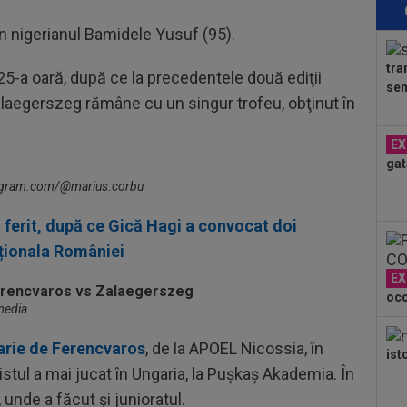
com
13
in nigerianul Bamidele Yusuf (95).
pen
tra
25-a oară, după ce la precedentele două ediţii
13
sem
văz
alaegerszeg rămâne cu un singur trofeu, obţinut în
mai
14
EX
gat
stagram.com/@marius.corbu
14
Mih
 ferit, după ce Gică Hagi a convocat doi
14
aționala României
Bar
EX
oco
14
media
dup
uarie de Ferencvaros
, de la APOEL Nicossia, în
14
ist
stul a mai jucat în Ungaria, la Pușkaș Akademia. În
Fr
unde a făcut și junioratul.