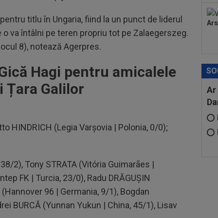
tru titlu în Ungaria, fiind la un punct de liderul
Ars
e o va întâlni pe teren propriu tot pe Zalaegerszeg.
locul 8), notează Agerpres.
i Gică Hagi pentru amicalele
SO
 Țara Galilor
Ar
Da
Otto HINDRICH (Legia Varșovia | Polonia, 0/0);
 38/2), Tony STRATA (Vitória Guimarães |
antep FK | Turcia, 23/0), Radu DRĂGUȘIN
ȚĂ (Hannover 96 | Germania, 9/1), Bogdan
rei BURCĂ (Yunnan Yukun | China, 45/1), Lisav