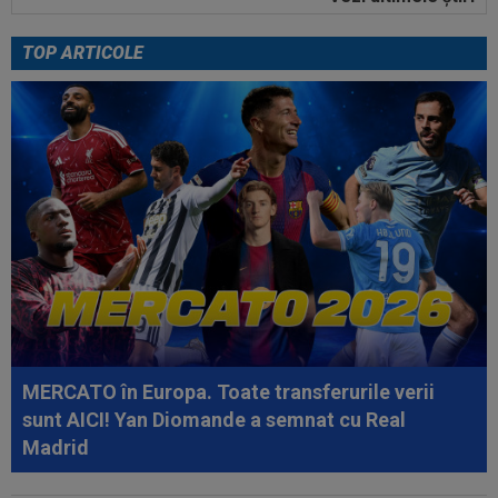
19:57
Ce se întâmplă cu ultimul jucător transferat de
Dinamo la meciul cu FC Voluntari
TOP ARTICOLE
20:37
VIDEO
Farul - Csikszereda 3-2. ”Marinarii”
au câștigat la Ovidiu, în urma unui meci...
20:30
România U18 s-a calificat în finala
Campionatului European! Victorie mare la...
20:20
Au bătut palma! Zeljko Kopic ia un român la
următoarea echipă: ”În două...
20:19
PSG - Manchester United 1-1. Amical de cinci
stele pentru Regina Europei...
20:03
Andrei Rațiu, pus ”la zid” în Spania după
Ipswich - Rayo 3-0: ”Călcâiul lui...
MERCATO în Europa. Toate transferurile verii
sunt AICI! Yan Diomande a semnat cu Real
Madrid