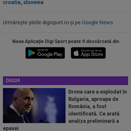
croatia
,
slovenia
Urmărește știrile digisport.ro și pe
Google News
Noua Aplicaţie Digi Sport poate fi descărcată din
20:19
PSG - Manchester United 1-1. Amical de cinci
stele pentru Regina Europei...
20:03
Andrei Rațiu, pus ”la zid” în Spania după
Ipswich - Rayo 3-0: ”Călcâiul lui...
DIGI24
20:01
Cel mai bogat om din Ucraina i-a zis în față
unui român: ”Nu vrem să te mai...
Drona care a explodat în
Bulgaria, aproape de
20:00
Dinamo - FC Voluntari LIVE VIDEO, 21:30, la
România, a fost
DGS 1. ECHIPELE. Egalitate de...
identificată. Ce arată
19:57
Ce se întâmplă cu ultimul jucător transferat de
analiza preliminară a
Dinamo la meciul cu FC Voluntari
epavei