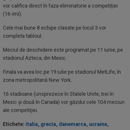
vor califica direct în faza eliminatorie a competiției
(16-imi).
Cele mai bune 8 echipe clasate pe locul 3 vor
completa tabloul.
Meciul de deschidere este programat pe 11 iunie, pe
stadionul Azteca, din Mexic.
Finala va avea loc pe 19 iulie pe stadionul MetLife, în
zona metropolitană New York.
16 stadioane (unsprezece în Statele Unite, trei în
Mexic şi două în Canada) vor găzdui cele 104 meciuri
ale competiţiei.
Etichete:
italia
,
grecia
,
danemarca
,
ucraina
,