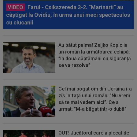
VIDEO
Farul - Csikszereda 3-2. ”Marinarii” au
câștigat la Ovidiu, în urma unui meci spectaculos
cu ciucanii
Au bătut palma! Zeljko Kopic ia
un român la următoarea echipă:
”În două săptămâni cu siguranță
se va rezolva”
Cel mai bogat om din Ucraina i-a
zis în față unui român: ”Nu vrem
să te mai vedem aici”. Ce a
urmat: ”M-a băgat într-o dubă”
OUT! Jucătorul care a plecat de