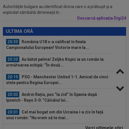
Autoritățile bulgare au identificat drona care s-a prăbușit și a
20:37
VIDEO
Farul - Csikszereda 3-2. ”Marinarii”
explodat sâmbătă dimineață în...
au câștigat la Ovidiu, în urma unui meci...
Descarcă aplicația Digi24
20:30
România U18 s-a calificat în finala
Campionatului European! Victorie mare la...
ULTIMA ORĂ
20:20
Au bătut palma! Zeljko Kopic ia un român la
următoarea echipă: ”În două...
20:19
PSG - Manchester United 1-1. Amical de cinci
stele pentru Regina Europei...
20:03
Andrei Rațiu, pus ”la zid” în Spania după
Ipswich - Rayo 3-0: ”Călcâiul lui...
20:01
Cel mai bogat om din Ucraina i-a zis în față
unui român: ”Nu vrem să te mai...
20:00
Dinamo - FC Voluntari LIVE VIDEO, 21:30, la
DGS 1. ECHIPELE. Egalitate de...
Vezi ultimele ştiri