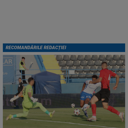
FOTO
Mihaela Rădulescu a
fost ”ștearsă complet” și nu s-a
mai putut abține: ”Trebuie să le
fie frică de mine”
RECOMANDĂRILE REDACȚIEI