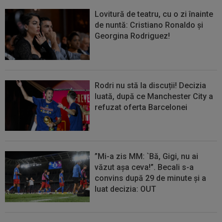
Lovitură de teatru, cu o zi înainte
de nuntă: Cristiano Ronaldo și
Georgina Rodriguez!
Rodri nu stă la discuții! Decizia
luată, după ce Manchester City a
refuzat oferta Barcelonei
”Mi-a zis MM: `Bă, Gigi, nu ai
văzut așa ceva!”. Becali s-a
convins după 29 de minute și a
luat decizia: OUT