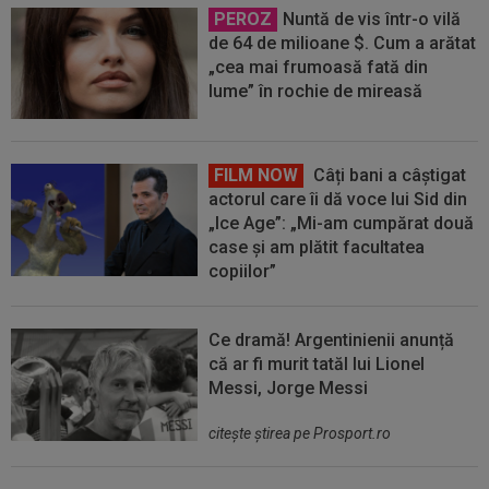
PEROZ
Nuntă de vis într-o vilă
de 64 de milioane $. Cum a arătat
„cea mai frumoasă fată din
lume” în rochie de mireasă
FILM NOW
Câți bani a câștigat
actorul care îi dă voce lui Sid din
„Ice Age”: „Mi-am cumpărat două
case și am plătit facultatea
copiilor”
Ce dramă! Argentinienii anunță
că ar fi murit tatăl lui Lionel
Messi, Jorge Messi
citeşte ştirea pe Prosport.ro