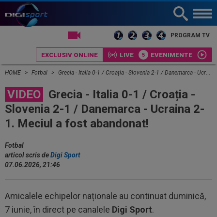
LIVE TV
PROGRAM TV
EXCLUSIV ONLINE
LIVE
EVENIMENTE
HOME
Fotbal
Grecia - Italia 0-1 / Croația - Slovenia 2-1 / Danemarca - Ucraina 2-1. Meciul a fost abandonat!
VIDEO
Grecia - Italia 0-1 / Croația -
Slovenia 2-1 / Danemarca - Ucraina 2-
1. Meciul a fost abandonat!
Fotbal
articol scris de
Digi Sport
07.06.2026, 21:46
Amicalele echipelor naționale au continuat duminică,
7 iunie, în direct pe canalele
Digi Sport
.