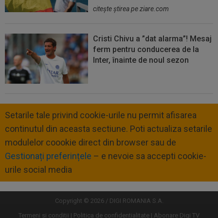
citeşte ştirea pe ziare.com
Cristi Chivu a ”dat alarma”! Mesaj
ferm pentru conducerea de la
Inter, înainte de noul sezon
Setarile tale privind cookie-urile nu permit afisarea
continutul din aceasta sectiune. Poti actualiza setarile
modulelor coookie direct din browser sau de
Gestionați preferințele
– e nevoie sa accepti cookie-
urile social media
Copyright © 2026 / DIGI ROMANIA S.A.
Termeni si conditii
Politica de confidentialitate
Abonare Digi TV