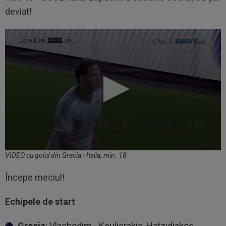
deviat!
VIDEO cu golul din Grecia - Italia, min. 18
Începe meciul!
Echipele de start
Grecia
: Vlachodim - Koulierakis, Hatzidiakos,