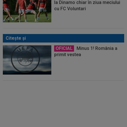
la Dinamo chiar în ziua meciului
cu FC Voluntari
Citeşte şi
OFICIAL
Minus 1! România a
primit vestea
Ce gest! Luciano Spalletti și-a
”scos pălăria” în fața lui Cristi
Chivu: ”Încă mai am de învățat”