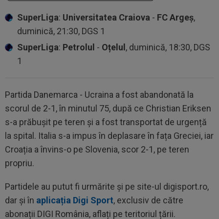
SuperLiga
:
Universitatea Craiova
-
FC Argeș
,
duminică, 21:30, DGS 1
SuperLiga
:
Petrolul
-
Oțelul
, duminică, 18:30, DGS
1
Partida Danemarca - Ucraina a fost abandonată la
scorul de 2-1, în minutul 75, după ce Christian Eriksen
s-a prăbușit pe teren și a fost transportat de urgență
la spital. Italia s-a impus în deplasare în fața Greciei, iar
Croația a învins-o pe Slovenia, scor 2-1, pe teren
propriu.
Partidele au putut fi urmărite și pe site-ul digisport.ro,
dar și în
aplicația Digi Sport
, exclusiv de către
abonații DIGI România, aflați pe teritoriul țării.