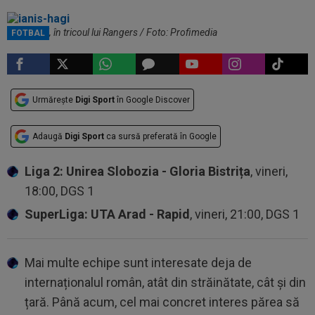
Ianis Hagi, în tricoul lui Rangers / Foto: Profimedia
FOTBAL
Urmărește
Digi Sport
în Google Discover
Adaugă
Digi Sport
ca sursă preferată în Google
Liga 2: Unirea Slobozia - Gloria Bistrița
, vineri,
18:00, DGS 1
SuperLiga: UTA Arad - Rapid
, vineri, 21:00, DGS 1
Mai multe echipe sunt interesate deja de
internaționalul român, atât din străinătate, cât și din
țară. Până acum, cel mai concret interes părea să