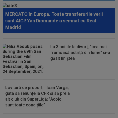
18:36
OFICIAL
Franco Mastantuono a semnat cu
Fiorentina!
MERCATO în Europa. Toate transferurile verii
18:32
EXCLUSIV
Ce se va întâmpla cu Filipe
sunt AICI! Yan Diomande a semnat cu Real
Coelho, după KuPS - Universitatea Craiova 1-1
Madrid
18:31
EXCLUSIV
Gigi Becali, ”în război” cu două
echipe din SuperLigă
La 3 ani de la divorț, "cea mai
18:23
Catalanii anunță: Manchester City și Barcelona,
frumoasă actriță din lume" și-a
acord total pentru Rodri!
găsit liniștea
18:20
(P) O nouă etapă a gazdelor? Cum arată Cotele
Superbet pentru etapa #4
Lovitură de proporții: Ioan Varga,
gata să renunțe la CFR și să preia
alt club din SuperLigă: ”Acolo
sunt toate condițiile”