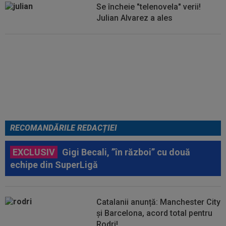
Se încheie "telenovela" verii!
Julian Alvarez a ales
EXCLUSIV
ADIO, FCSB? A spus-
o fără ocolișuri: ”Trebuie să
plece”
RECOMANDĂRILE REDACȚIEI
EXCLUSIV
Gigi Becali, ”în război” cu două
echipe din SuperLigă
Catalanii anunță: Manchester City
și Barcelona, acord total pentru
Rodri!