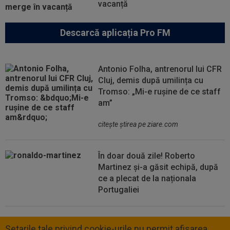
vacanță
Descarcă aplicația Pro FM
Antonio Folha, antrenorul lui CFR
Cluj, demis după umilința cu
Tromso: „Mi-e rușine de ce staff
am”
citeşte ştirea pe ziare.com
În doar două zile! Roberto
Martinez și-a găsit echipă, după
ce a plecat de la naționala
Portugaliei
Setarile tale privind cookie-urile nu permit afisarea