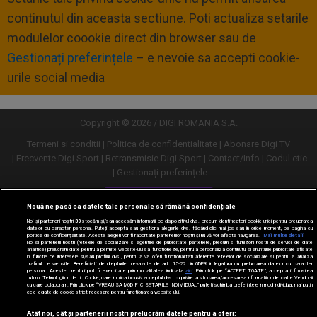
continutul din aceasta sectiune. Poti actualiza setarile
modulelor coookie direct din browser sau de
Gestionați preferințele
– e nevoie sa accepti cookie-
urile social media
Copyright © 2026 / DIGI ROMANIA S.A.
Termeni si conditii
Politica de confidentialitate
Abonare Digi TV
Frecvente Digi Sport
Retransmisie Digi Sport
Contact/Info
Codul etic
Gestionați preferințele
Versiune desktop
Nouă ne pasă ca datele tale personale să rămână confidențiale
Noi și partenerii noștri
30
stocăm și/sau accesăm informații pe dispozitivul dvs., precum identificatorii cookie unici pentru prelucrarea
datelor cu caracter personal. Puteți accepta sau gestiona alegerile dvs. făcând clic mai jos sau în orice moment, pe pagina cu
politica de confidențialitate. Aceste alegeri vor fi raportate partenerilor noștri și nu vă vor afecta navigarea.
Mai multe detalii
Noi si partenerii nostri (retelele de socializare si agentiile de publicitate partenere, precum si furnizorii nostri de servicii de date
analitice) prelucram date pentru a permite website-ului sa functioneze, pentru a personaliza continutul si anunturile publicitare afisate
in functie de interesele si/sau profilul dvs., pentru a va oferi functionalitati aferente retelelor de socializare si pentru a analiza
traficul pe website. Beneficiati de drepturile prevazute de art. 15-22 din GDPR in legatura cu prelucrarea datelor cu caracter
personal. Aceste drepturi pot fi exercitate prin modalitatea indicata
aici
. Prin click pe “ACCEPT TOATE”, acceptati folosirea
tuturor Tehnologiilor de tip Cookie, care implica inclusiv acceptul dvs. cu privire la stocarea/accesarea informatiilor de catre Vendor-ii
cu care colaboram. Prin click pe “VREAU SA MODIFIC SETARILE INDIVIDUAL” puteti schimba preferintele in mod individual, mai putin
cele legate de cookie strict necesare pentru functionarea website-ului.
Atât noi, cât și partenerii noștri prelucrăm datele pentru a oferi: