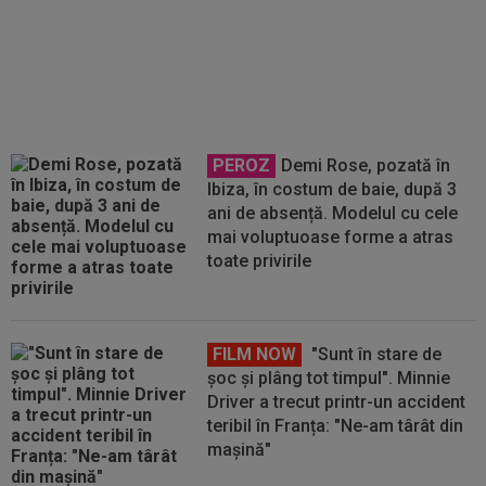
EXCLUSIV
Alanyaspor s-a
decis! Ce se întâmplă cu Ianis
Hagi, după anunțul că e la un pas
de transferul în Bundesliga
PEROZ
Demi Rose, pozată în
Ibiza, în costum de baie, după 3
ani de absență. Modelul cu cele
mai voluptuoase forme a atras
toate privirile
FILM NOW
"Sunt în stare de
șoc și plâng tot timpul". Minnie
Driver a trecut printr-un accident
teribil în Franța: "Ne-am târât din
mașină"