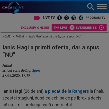
LIVE TV
PROGRAM TV
EXCLUSIV ONLINE
LIVE
EVENIMENTE
HOME
Fotbal
Ianis Hagi a primit oferta, dar a spus ”NU”
Ianis Hagi a primit oferta, dar a spus
”NU”
Fotbal
articol scris de
Digi Sport
27.05.2025, 17:19
Ianis Hagi
(26 de ani)
a plecat de la Rangers
la finalul
acestei stagiuni, după ce echipa de pe Ibrox a decis
să nu-i mai prelungească contractul.