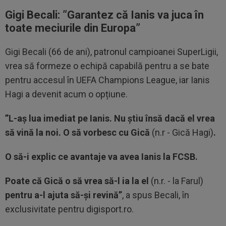
Gigi Becali: ”Garantez că Ianis va juca în
toate meciurile din Europa”
Gigi Becali (66 de ani), patronul campioanei SuperLigii,
vrea să formeze o echipă capabilă pentru a se bate
pentru accesul în UEFA Champions League, iar Ianis
Hagi a devenit acum o opțiune.
”L-aș lua imediat pe Ianis. Nu știu însă dacă el vrea
să vină la noi. O să vorbesc cu Gică
(n.r - Gică Hagi)
.
O să-i explic ce avantaje va avea Ianis la FCSB.
Poate că Gică o să vrea să-l ia la el
(n.r. - la Farul)
pentru a-l ajuta să-și revină”
, a spus Becali, în
exclusivitate pentru digisport.ro.