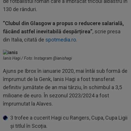
de fotbalistul român care a îmbrăcat tricoul albastru în
130 de rânduri.
”Clubul din Glasgow a propus o reducere salarială,
făcând astfel inevitabilă despărțirea”
, scrie presa
din Italia, citată de
spotmedia.ro.
Ianis Hagi / Foto: Instagram @ianishagi
Ajuns pe Ibrox în ianuarie 2020, mai întâi sub formă de
împrumut de la Genk, Ianis Hagi a fost transferat
definitiv jumătate de an mai târziu, în schimbul a 3,5
milioane de euro. În sezonul 2023/2024 a fost
împrumutat la Alaves.
3 trofee a cucerit Hagi cu Rangers, Cupa, Cupa Ligii
și titlul în Scoția.