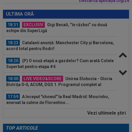
Descarcă aplicația Digi24
18:32
EXCLUSIV
Ce se va întâmpla cu Filipe
Coelho, după KuPS - Universitatea Craiova 1-1
ULTIMA ORĂ
18:31
EXCLUSIV
Gigi Becali, ”în război” cu două
echipe din SuperLigă
18:23
Catalanii anunță: Manchester City și Barcelona,
acord total pentru Rodri!
18:20
(P) O nouă etapă a gazdelor? Cum arată Cotele
Superbet pentru etapa #4
18:00
LIVE VIDEO&SCORE
Unirea Slobozia - Gloria
Bistrița 0-0, ACUM, DGS 1. Programul complet al
etapei...
17:59
A început "showul" la Real Madrid: Mourinho,
enervat la culme de Florentino...
Vezi ultimele ştiri
17:59
Cristi Chivu a ”dat alarma”! Mesaj ferm pentru
conducerea de la Inter, înainte...
TOP ARTICOLE