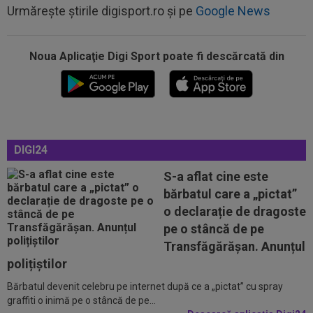
Urmărește știrile digisport.ro și pe
Google News
Noua Aplicaţie Digi Sport poate fi descărcată din
18:23
Catalanii anunță: Manchester City și Barcelona,
acord total pentru Rodri!
18:20
(P) O nouă etapă a gazdelor? Cum arată Cotele
Superbet pentru etapa #4
DIGI24
18:00
LIVE VIDEO&SCORE
Unirea Slobozia - Gloria
Bistrița 0-0, ACUM, DGS 1. Programul complet al
S-a aflat cine este
etapei...
bărbatul care a „pictat”
17:59
A început "showul" la Real Madrid: Mourinho,
o declarație de dragoste
enervat la culme de Florentino...
pe o stâncă de pe
17:59
Cristi Chivu a ”dat alarma”! Mesaj ferm pentru
Transfăgărășan. Anunțul
conducerea de la Inter, înainte...
polițiștilor
Bărbatul devenit celebru pe internet după ce a „pictat” cu spray
18:36
OFICIAL
Franco Mastantuono a semnat cu
graffiti o inimă pe o stâncă de pe...
Fiorentina!