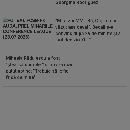
Georgina Rodriguez!
14:58
Estrela - Sporting, LIVE VIDEO, 22:30, DGS 3.
Cele mai tari meciuri din...
”Mi-a zis MM: `Bă, Gigi, nu ai
văzut așa ceva!”. Becali s-a
convins după 29 de minute și a
luat decizia: OUT
Mihaela Rădulescu a fost
”ștearsă complet” și nu s-a mai
putut abține: ”Trebuie să le fie
frică de mine”
EXCLUSIV
Ar fi transferul verii!
Ilie Dumitrescu i-a spus lui Gigi
Becali pe cine să ia la FCSB