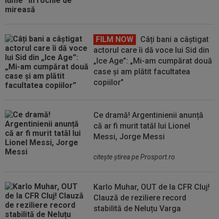
FILM NOW
Câți bani a câștigat
actorul care îi dă voce lui Sid din
„Ice Age”: „Mi-am cumpărat două
case și am plătit facultatea
copiilor”
Ce dramă! Argentinienii anunță
că ar fi murit tatăl lui Lionel
Messi, Jorge Messi
citeşte ştirea pe Prosport.ro
Karlo Muhar, OUT de la CFR Cluj!
Clauză de reziliere record
stabilită de Neluțu Varga