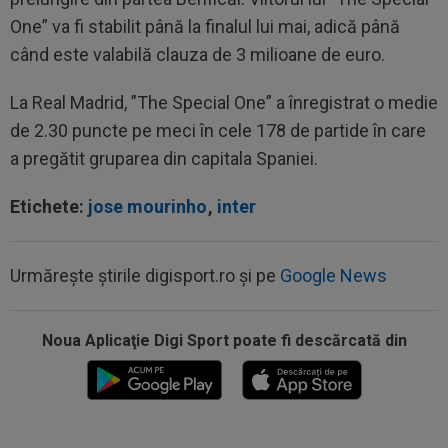
One” va fi stabilit până la finalul lui mai, adică până
când este valabilă clauza de 3 milioane de euro.
La Real Madrid, ”The Special One” a înregistrat o medie
de 2.30 puncte pe meci în cele 178 de partide în care
a pregătit gruparea din capitala Spaniei.
Etichete:
jose mourinho
,
inter
Urmărește știrile digisport.ro și pe
Google News
Noua Aplicaţie Digi Sport poate fi descărcată din
15:11
EXCLUSIV
Radu Naum: ”Ne-ai șocat”. Andrei
Vochin a făcut predicția, după UTA - Rapid
14:58
Estrela - Sporting, LIVE VIDEO, 22:30, DGS 3.
Cele mai tari meciuri din...