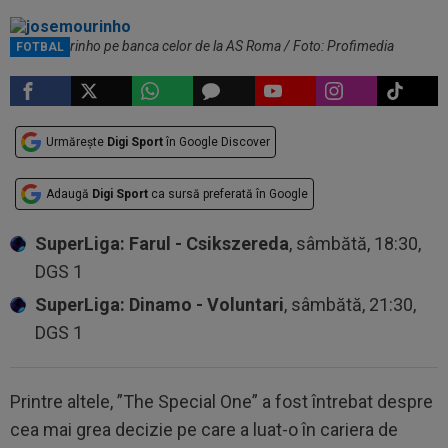
Jose Mourinho pe banca celor de la AS Roma / Foto: Profimedia
FOTBAL
Urmărește
Digi Sport
în Google Discover
Adaugă
Digi Sport
ca sursă preferată în Google
SuperLiga: Farul - Csikszereda
, sâmbătă, 18:30,
DGS 1
SuperLiga: Dinamo - Voluntari
, sâmbătă, 21:30,
DGS 1
Printre altele, ”The Special One” a fost întrebat despre
cea mai grea decizie pe care a luat-o în cariera de