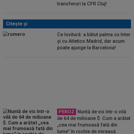
transferuri la CFR Cluj!
Citeşte şi
Ce lovitură: a bătut palma cu Inter
și cu Atletico Madrid, dar acum
poate ajunge la Barcelona!
Jose Mourinho nu se joacă!
Decizia luată, după o lună de la
revenirea la Real Madrid
PEROZ
Nuntă de vis într-o vilă
de 64 de milioane $. Cum a arătat
„cea mai frumoasă fată din
lume” în rochie de mireasă