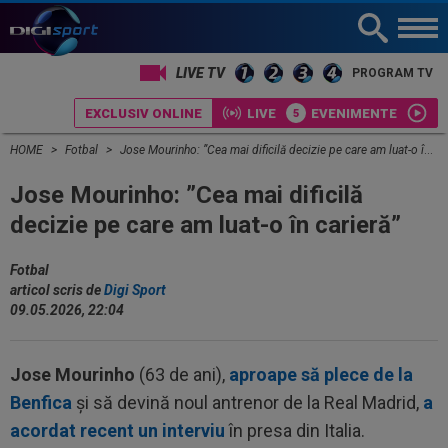
LIVE TV
PROGRAM TV
EXCLUSIV ONLINE
LIVE
EVENIMENTE
HOME
Fotbal
Jose Mourinho: ”Cea mai dificilă decizie pe care am luat-o în carieră”
Jose Mourinho: ”Cea mai dificilă
decizie pe care am luat-o în carieră”
Fotbal
articol scris de
Digi Sport
09.05.2026, 22:04
Jose Mourinho
(63 de ani),
aproape să plece de la
Benfica
și să devină noul antrenor de la Real Madrid,
a
acordat recent un interviu
în presa din Italia.