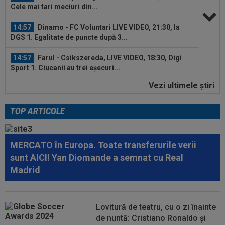
Cele mai tari meciuri din...
14:57
Dinamo - FC Voluntari LIVE VIDEO, 21:30, la
DGS 1. Egalitate de puncte după 3...
14:57
Farul - Csikszereda, LIVE VIDEO, 18:30, Digi
Sport 1. Ciucanii au trei eșecuri...
Vezi ultimele ştiri
14:54
VIDEO
Concordia Chiajna - FC Bihor 2-0.
Start perfect de campionat pentru ilfoveni
TOP ARTICOLE
15:33
OFICIAL
87 de milioane de euro! Arsenal a
făcut marele transfer, după ce l-a ratat pe...
MERCATO în Europa. Toate transferurile verii
15:32
Schimbare la FCSB! Gigi Becali s-a convins și a
sunt AICI! Yan Diomande a semnat cu Real
luat decizia
Madrid
15:21
E convins că poate câștiga Balonul de Aur! Rio
Ferdinand a făcut pariul: ”Voi...
Lovitură de teatru, cu o zi înainte
15:11
EXCLUSIV
Radu Naum: ”Ne-ai șocat”. Andrei
de nuntă: Cristiano Ronaldo și
Vochin a făcut predicția, după UTA - Rapid