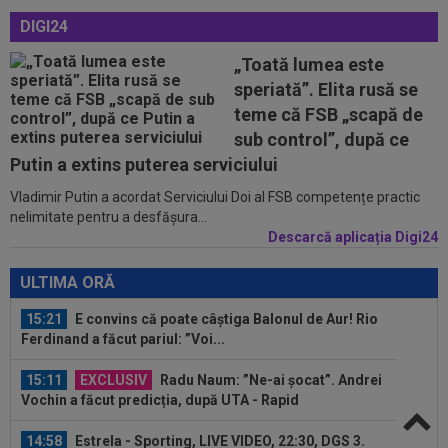
14:57
Dinamo - FC Voluntari LIVE VIDEO, 21:30, la
DIGI24
DGS 1. Egalitate de puncte după 3...
„Toată lumea este
14:57
Farul - Csikszereda, LIVE VIDEO, 18:30, Digi
speriată”. Elita rusă se
Sport 1. Ciucanii au trei eșecuri...
teme că FSB „scapă de
14:54
VIDEO
Concordia Chiajna - FC Bihor 2-0.
sub control”, după ce
Start perfect de campionat pentru ilfoveni
Putin a extins puterea serviciului
Vladimir Putin a acordat Serviciului Doi al FSB competențe practic
15:33
OFICIAL
87 de milioane de euro! Arsenal a
nelimitate pentru a desfășura...
făcut marele transfer, după ce l-a ratat pe...
Descarcă aplicația Digi24
15:32
Schimbare la FCSB! Gigi Becali s-a convins și a
luat decizia
ULTIMA ORĂ
15:21
E convins că poate câștiga Balonul de Aur! Rio
Ferdinand a făcut pariul: ”Voi...
15:11
EXCLUSIV
Radu Naum: ”Ne-ai șocat”. Andrei
Vochin a făcut predicția, după UTA - Rapid
14:58
Estrela - Sporting, LIVE VIDEO, 22:30, DGS 3.