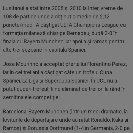
Lusitanul a stat între 2008 și 2010 la Inter, vreme de
108 de partide unde a obținut o medie de 2,12
puncte/meci. A câștigat UEFA Champions League cu
formația milaneză chiar pe Bernabeu, după 2-0 în
finala cu Bayern Munchen, iar apoi a și rămas pentru
alte trei sezoane în capitala Spaniei.
Jose Mourinho a acceptat oferta lui Florentino Perez,
iar în cei trei ani a câștigat câte un trofeu: Cupa
Spaniei, La Liga și Supercupa Spaniei. În UCL nu a
putut cuceri trofeul, fiind eliminat de trei ori la rând în
semifinalele competiției.
Barcelona, Bayern Munchen (într-un meci dramatic, la
loviturile de departajare unde au ratat Ronaldo, Kaka și
Ramos) și Borussia Dortmund (1-4 în Germania, 2-0 pe