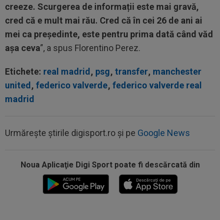
creeze. Scurgerea de informații este mai gravă,
cred că e mult mai rău. Cred că în cei 26 de ani ai
mei ca președinte, este pentru prima dată când văd
așa ceva
”, a spus Florentino Perez.
Etichete:
real madrid
,
psg
,
transfer
,
manchester
united
,
federico valverde
,
federico valverde real
madrid
Urmărește știrile digisport.ro și pe
Google News
Noua Aplicaţie Digi Sport poate fi descărcată din
12:43
EXCLUSIV
Gigi Becali i-a dat replica lui Mihai
Stoica: ”Chiar mă gândesc”
12:33
David Popovici le-a transmis rușilor un mesaj
clar