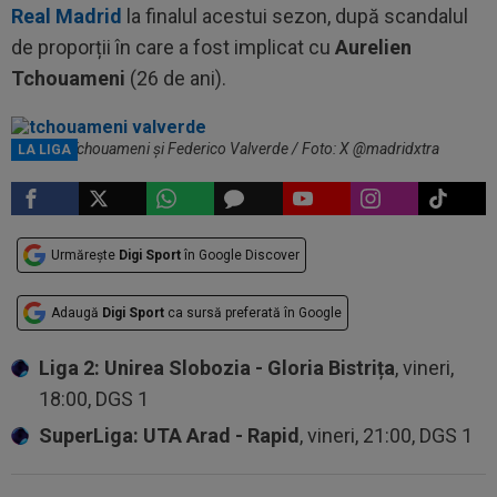
Real Madrid
la finalul acestui sezon, după scandalul
de proporții în care a fost implicat cu
Aurelien
Tchouameni
(26 de ani).
Aurelien Tchouameni și Federico Valverde / Foto: X @madridxtra
LA LIGA
Urmărește
Digi Sport
în Google Discover
Adaugă
Digi Sport
ca sursă preferată în Google
Liga 2: Unirea Slobozia - Gloria Bistrița
, vineri,
18:00, DGS 1
SuperLiga: UTA Arad - Rapid
, vineri, 21:00, DGS 1