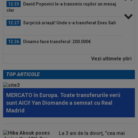
12:33
David Popovici le-a transmis rușilor un mesaj
clar
12:27
Surpriză uriașă! Unde s-a transferat Enes Sali
12:26
Dinamo face transferul: 200.000€
Vezi ultimele ştiri
12:16
EXCLUSIV
UTA Arad a făcut anunțul despre
Ioan Varga!
TOP ARTICOLE
13:05
Surpriză! Decizia luată de Real Madrid, după
ce Barcelona ”l-a furat” pe Rodri
MERCATO în Europa. Toate transferurile verii
12:59
Transfer pentru fostul golgheter al CFR-ului:
sunt AICI! Yan Diomande a semnat cu Real
7.000.000€!
Madrid
12:46
Au refuzat oferta de 30.000.000 €, iar Inter mai
are o șansă!
La 3 ani de la divorț, "cea mai
12:43
EXCLUSIV
Gigi Becali i-a dat replica lui Mihai