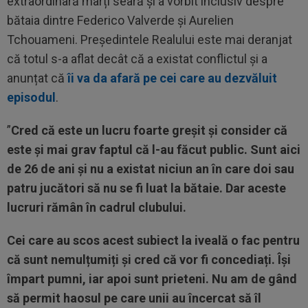
extraordinară marți seară și a vorbit inclusiv despre
bătaia dintre Federico Valverde și Aurelien
Tchouameni. Președintele Realului este mai deranjat
că totul s-a aflat decât că a existat conflictul și a
anunțat că
îi va da afară pe cei care au dezvăluit
episodul
.
”
Cred că este un lucru foarte greșit și consider că
este și mai grav faptul că l-au făcut public. Sunt aici
de 26 de ani și nu a existat niciun an în care doi sau
patru jucători să nu se fi luat la bătaie. Dar aceste
lucruri rămân în cadrul clubului.
Cei care au scos acest subiect la iveală o fac pentru
că sunt nemulțumiți și cred că vor fi concediați. Își
împart pumni, iar apoi sunt prieteni. Nu am de gând
să permit haosul pe care unii au încercat să îl