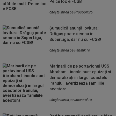
Pe ce loc e FCSB
citeşte ştirea pe Prosport.ro
Șumudică anunță lovitura:
Drăguș poate semna în
SuperLiga, dar nu cu FCSB!
citeşte ştirea pe Fanatik.ro
Marinarii de pe portavionul USS
Abraham Lincoln sunt epuizați și
demoralizați în largul coastelor
Iranului, avertizează familiile
acestora
citeşte ştirea pe adevarul.ro