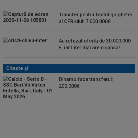
Transfer pentru fostul golgheter
al CFR-ului: 7.000.000€!
Au refuzat oferta de 30.000.000
€, iar Inter mai are o șansă!
Citeşte şi
Dinamo face transferul:
200.000€
Găsit vinovat, după ce Rodri a
refuzat-o pe Real Madrid și a
ales să semneze cu Barcelona