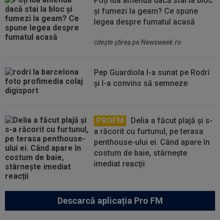
Poți lua amendă dacă stai la bloc
și fumezi la geam? Ce spune
legea despre fumatul acasă
citeşte ştirea pe Newsweek.ro
Pep Guardiola l-a sunat pe Rodri
și l-a convins să semneze
PROFM
Delia a făcut plajă și s-
a răcorit cu furtunul, pe terasa
penthouse-ului ei. Când apare în
costum de baie, stârnește
imediat reacții
Descarcă aplicația Pro FM