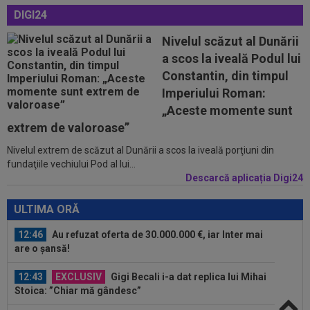
DIGI24
12:27
Surpriză uriașă! Unde s-a transferat Enes Sali
Nivelul scăzut al Dunării
a scos la iveală Podul lui
12:26
Dinamo face transferul: 200.000€
Constantin, din timpul
Imperiului Roman:
12:16
EXCLUSIV
UTA Arad a făcut anunțul despre
„Aceste momente sunt
Ioan Varga!
extrem de valoroase”
Nivelul extrem de scăzut al Dunării a scos la iveală porţiuni din
13:05
Surpriză! Decizia luată de Real Madrid, după
fundaţiile vechiului Pod al lui...
ce Barcelona ”l-a furat” pe Rodri
Descarcă aplicația Digi24
12:59
Transfer pentru fostul golgheter al CFR-ului:
7.000.000€!
ULTIMA ORĂ
12:46
Au refuzat oferta de 30.000.000 €, iar Inter mai
are o șansă!
12:43
EXCLUSIV
Gigi Becali i-a dat replica lui Mihai
Stoica: ”Chiar mă gândesc”