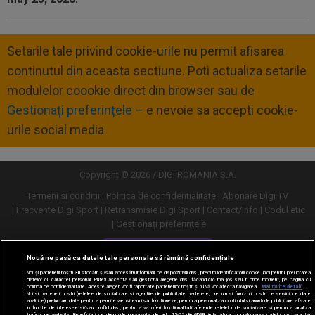
Setarile tale privind cookie-urile nu permit afisarea
continutul din aceasta sectiune. Poti actualiza setarile
modulelor coookie direct din browser sau de
Gestionați preferințele
– e nevoie sa accepti cookie-
urile social media
Copyright © 2026 / DIGI ROMANIA S.A.
Termeni si conditii
Politica de confidentialitate
Abonare Digi TV
Frecvente Digi Sport
Retransmisie Digi Sport
Contact/Info
Codul etic
Gestionați preferințele
Versiune desktop
Nouă ne pasă ca datele tale personale să rămână confidențiale
Noi și partenerii noștri
30
stocăm și/sau accesăm informații pe dispozitivul dvs., precum identificatorii cookie unici pentru prelucrarea
datelor cu caracter personal. Puteți accepta sau gestiona alegerile dvs. făcând clic mai jos sau în orice moment, pe pagina cu
politica de confidențialitate. Aceste alegeri vor fi raportate partenerilor noștri și nu vă vor afecta navigarea.
Mai multe detalii
Noi si partenerii nostri (retelele de socializare si agentiile de publicitate partenere, precum si furnizorii nostri de servicii de date
analitice) prelucram date pentru a permite website-ului sa functioneze, pentru a personaliza continutul si anunturile publicitare afisate
in functie de interesele si/sau profilul dvs., pentru a va oferi functionalitati aferente retelelor de socializare si pentru a analiza
traficul pe website. Beneficiati de drepturile prevazute de art. 15-22 din GDPR in legatura cu prelucrarea datelor cu caracter