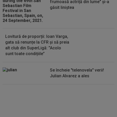
frumoasă actriță din lume" și-a
Stoica: ”Chiar mă gândesc”
găsit liniștea
12:33
David Popovici le-a transmis rușilor un mesaj
clar
Lovitură de proporții: Ioan Varga,
gata să renunțe la CFR și să preia
alt club din SuperLigă: ”Acolo
sunt toate condițiile”
Se încheie "telenovela" verii!
Julian Alvarez a ales
EXCLUSIV
ADIO, FCSB? A spus-
o fără ocolișuri: ”Trebuie să
plece”