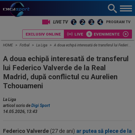
PROGRAM TV
EXCLUSIV ONLINE
LIVE
EVENIMENTE
HOME
Fotbal
La Liga
A doua echipă interesată de transferul lui Federico Valverde de la Real Madrid, după conflictul cu Aurelien Tchouameni
A doua echipă interesată de transferul
lui Federico Valverde de la Real
Madrid, după conflictul cu Aurelien
Tchouameni
La Liga
articol scris de
Digi Sport
14.05.2026, 13:43
Federico Valverde
(27 de ani)
ar putea să plece de la