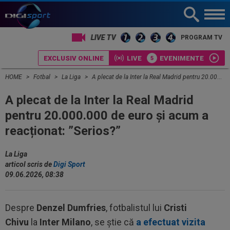
PROGRAM TV
EXCLUSIV ONLINE
LIVE
EVENIMENTE
HOME
Fotbal
La Liga
A plecat de la Inter la Real Madrid pentru 20.000.000 de euro și acum a reacționat: ”Serios?”
A plecat de la Inter la Real Madrid
pentru 20.000.000 de euro și acum a
reacționat: ”Serios?”
La Liga
articol scris de
Digi Sport
09.06.2026, 08:38
Despre
Denzel Dumfries
, fotbalistul lui
Cristi
Chivu
la
Inter Milano
, se știe că
a efectuat vizita