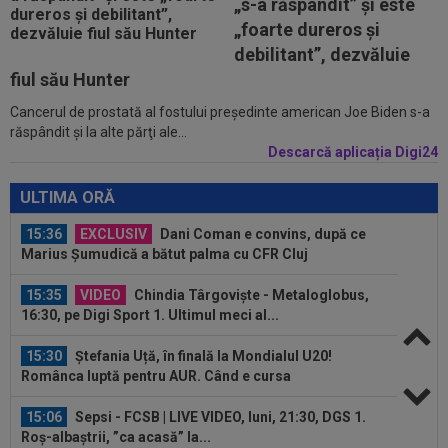
„s-a răspândit” şi este
SuperLigă, ”pariu nebun”: ”Când face...
„foarte dureros și
14:49
Marius Baciu a spus totul despre presupusa
debilitant”, dezvăluie
”ruptură” cu Florin Tănase: ”S-ar...
fiul său Hunter
Cancerul de prostată al fostului preşedinte american Joe Biden s-a
15:38
Începe scandalul: Frenkie De Jong a refuzat-o
răspândit şi la alte părţi ale...
pe Barcelona!
Descarcă aplicația Digi24
15:36
Gata să spună ”da” pentru lovitura verii, Pep
Guardiola s-a răzgândit și a...
ULTIMA ORĂ
15:36
EXCLUSIV
Dani Coman e convins, după ce
Marius Șumudică a bătut palma cu CFR Cluj
15:35
VIDEO
Chindia Târgoviște - Metaloglobus,
16:30, pe Digi Sport 1. Ultimul meci al...
15:30
Ștefania Uță, în finală la Mondialul U20!
Românca luptă pentru AUR. Când e cursa
15:06
Sepsi - FCSB | LIVE VIDEO, luni, 21:30, DGS 1.
Roș-albaștrii, ”ca acasă” la...