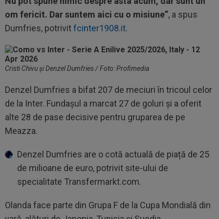
Nu pot spune nimic despre asta acum, dar sunt un
om fericit. Dar suntem aici cu o misiune”
, a spus
Dumfries, potrivit
fcinter1908.it
.
Cristi Chivu și Denzel Dumfries / Foto: Profimedia
Denzel Dumfries a bifat 207 de meciuri în tricoul celor
de la Inter. Fundașul a marcat 27 de goluri și a oferit
alte 28 de pase decisive pentru gruparea de pe
Meazza.
Denzel Dumfries are o cotă actuală de piață de 25
de milioane de euro, potrivit site-ului de
specialitate Transfermarkt.com.
Olanda face parte din Grupa F de la Cupa Mondială din
vară, alături de Japonia, Tunisia și Suedia.