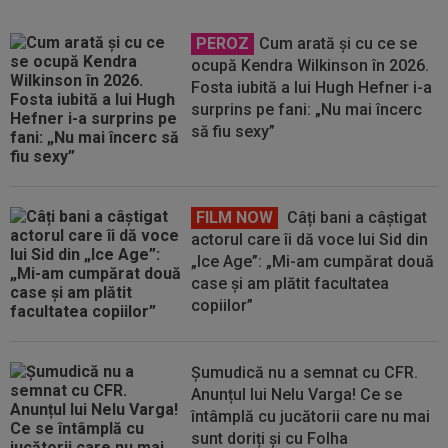
PEROZ
Cum arată și cu ce se
ocupă Kendra Wilkinson în 2026.
Fosta iubită a lui Hugh Hefner i-a
surprins pe fani: „Nu mai încerc
să fiu sexy”
FILM NOW
Câți bani a câștigat
actorul care îi dă voce lui Sid din
„Ice Age”: „Mi-am cumpărat două
case și am plătit facultatea
copiilor”
Șumudică nu a semnat cu CFR.
Anunțul lui Nelu Varga! Ce se
întâmplă cu jucătorii care nu mai
sunt doriți și cu Folha