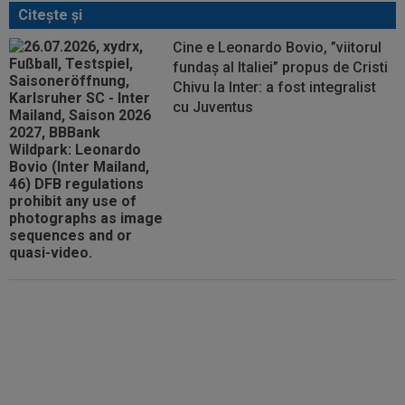
Citeşte şi
Cine e Leonardo Bovio, ”viitorul
fundaș al Italiei” propus de Cristi
Chivu la Inter: a fost integralist
cu Juventus
Ce a spus Federico Valverde
despre Jose Mourinho, după
meciul din Ungaria