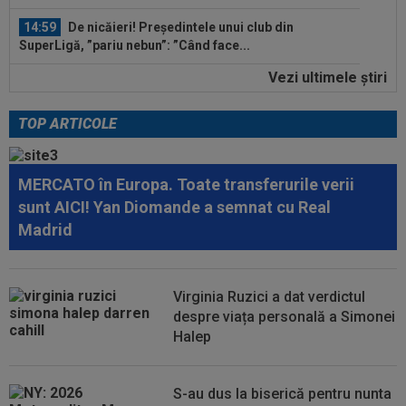
14:59
De nicăieri! Președintele unui club din
SuperLigă, ”pariu nebun”: ”Când face...
Vezi ultimele ştiri
14:49
Marius Baciu a spus totul despre presupusa
”ruptură” cu Florin Tănase: ”S-ar...
TOP ARTICOLE
15:38
Începe scandalul: Frenkie De Jong a refuzat-o
pe Barcelona!
MERCATO în Europa. Toate transferurile verii
15:36
Gata să spună ”da” pentru lovitura verii, Pep
sunt AICI! Yan Diomande a semnat cu Real
Guardiola s-a răzgândit și a...
Madrid
15:36
EXCLUSIV
Dani Coman e convins, după ce
Marius Șumudică a bătut palma cu CFR Cluj
Virginia Ruzici a dat verdictul
15:35
VIDEO
Chindia Târgoviște - Metaloglobus,
despre viața personală a Simonei
16:30, pe Digi Sport 1. Ultimul meci al...
Halep
15:30
Ștefania Uță, în finală la Mondialul U20!
Românca luptă pentru AUR. Când e cursa
S-au dus la biserică pentru nunta