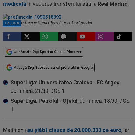
medicală
în vederea transferului său la
Real Madrid
.
Denzel Dumfries și Cristi Chivu / Foto: Profimedia
LA LIGA
Urmărește
Digi Sport
în Google Discover
Adaugă
Digi Sport
ca sursă preferată în Google
SuperLiga
:
Universitatea Craiova
-
FC Argeș
,
duminică, 21:30, DGS 1
SuperLiga
:
Petrolul
-
Oțelul
, duminică, 18:30, DGS
1
Madrilenii
au plătit clauza de 20.000.000 de euro
, iar