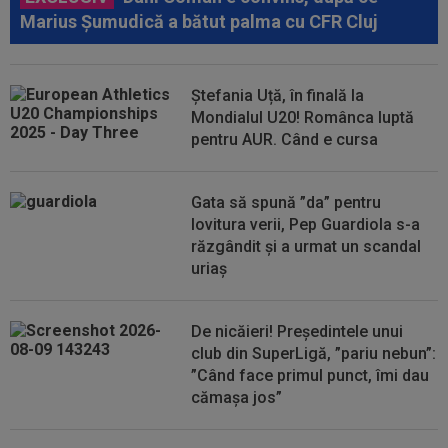
Marius Șumudică a bătut palma cu CFR Cluj
Ștefania Uță, în finală la
Mondialul U20! Românca luptă
pentru AUR. Când e cursa
Gata să spună ”da” pentru
lovitura verii, Pep Guardiola s-a
răzgândit și a urmat un scandal
uriaș
De nicăieri! Președintele unui
club din SuperLigă, ”pariu nebun”:
”Când face primul punct, îmi dau
cămașa jos”