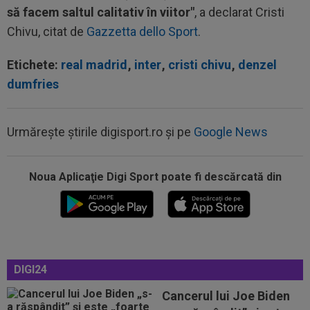
să facem saltul calitativ în viitor"
, a declarat Cristi
Chivu, citat de
Gazzetta dello Sport
.
Etichete:
real madrid
,
inter
,
cristi chivu
,
denzel
dumfries
Urmărește știrile digisport.ro și pe
Google News
Noua Aplicaţie Digi Sport poate fi descărcată din
15:35
VIDEO
Chindia Târgoviște - Metaloglobus,
16:30, pe Digi Sport 1. Ultimul meci al...
15:30
Ștefania Uță, în finală la Mondialul U20!
Românca luptă pentru AUR. Când e cursa
15:06
Sepsi - FCSB | LIVE VIDEO, luni, 21:30, DGS 1.
DIGI24
Roș-albaștrii, ”ca acasă” la...
Cancerul lui Joe Biden
14:59
De nicăieri! Președintele unui club din