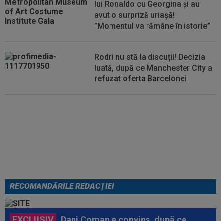
lui Ronaldo cu Georgina și au
avut o surpriză uriașă!
”Momentul va rămâne în istorie”
Rodri nu stă la discuții! Decizia
luată, după ce Manchester City a
refuzat oferta Barcelonei
Cel mai bine plătit jucător din
SuperLigă a devenit liber! Gigi
Becali spunea: ”Pregătesc o
bombă! Bani mulți”
RECOMANDĂRILE REDACȚIEI
EXCLUSIV
Dani Coman e convins, după ce