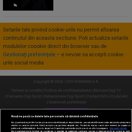
Setarile tale privind cookie-urile nu permit afisarea
continutul din aceasta sectiune. Poti actualiza setarile
modulelor coookie direct din browser sau de
Gestionați preferințele
– e nevoie sa accepti cookie-
urile social media
Copyright © 2026 / DIGI ROMANIA S.A.
Termeni si conditii
Politica de confidentialitate
Abonare Digi TV
Frecvente Digi Sport
Retransmisie Digi Sport
Contact/Info
Codul etic
Gestionați preferințele
Versiune desktop
Nouă ne pasă ca datele tale personale să rămână confidențiale
Noi și partenerii noștri
30
stocăm și/sau accesăm informații pe dispozitivul dvs., precum identificatorii cookie unici pentru prelucrarea
datelor cu caracter personal. Puteți accepta sau gestiona alegerile dvs. făcând clic mai jos sau în orice moment, pe pagina cu
politica de confidențialitate. Aceste alegeri vor fi raportate partenerilor noștri și nu vă vor afecta navigarea.
Mai multe detalii
Noi si partenerii nostri (retelele de socializare si agentiile de publicitate partenere, precum si furnizorii nostri de servicii de date