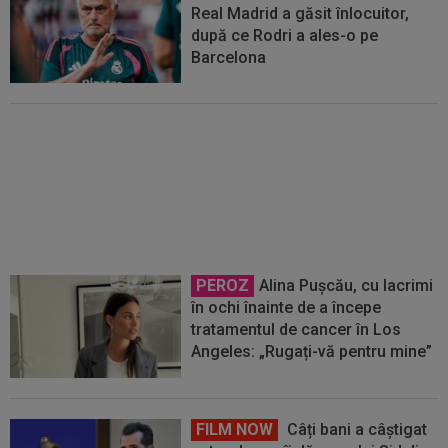
Real Madrid a găsit înlocuitor,
după ce Rodri a ales-o pe
Barcelona
Rodri nu stă la discuții! Decizia
luată, după ce Manchester City a
refuzat oferta Barcelonei
PEROZ
Alina Pușcău, cu lacrimi
în ochi înainte de a începe
tratamentul de cancer în Los
Angeles: „Rugați-vă pentru mine”
FILM NOW
Câți bani a câștigat