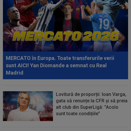
10:51
EXCLUSIV
Ioan Varga a ales antrenorul de la
CFR Cluj + CINCI jucători cu salarii mari...
10:39
Kim Kardashian speră la "nunta secolului",
după doar câteva luni de relație
10:36
OFICIAL
Transfer de la Universitatea
Craiova: a semnat până în 2031!
MERCATO în Europa. Toate transferurile verii
sunt AICI! Yan Diomande a semnat cu Real
Madrid
Lovitură de proporții: Ioan Varga,
gata să renunțe la CFR și să preia
alt club din SuperLigă: ”Acolo
sunt toate condițiile”