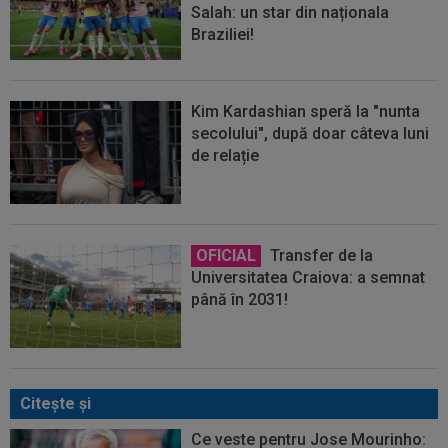
Salah: un star din naționala
Braziliei!
Kim Kardashian speră la "nunta
secolului", după doar câteva luni
de relație
OFICIAL
Transfer de la
Universitatea Craiova: a semnat
până în 2031!
Citeşte şi
Ce veste pentru Jose Mourinho: