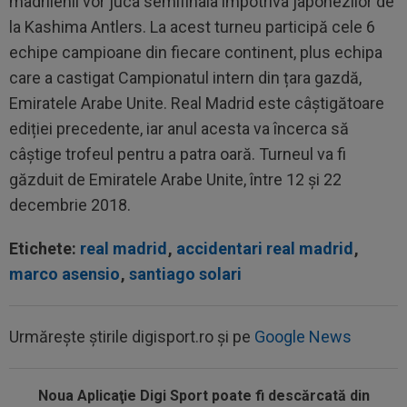
madrilenii vor juca semifinala împotriva japonezilor de
la Kashima Antlers. La acest turneu participă cele 6
echipe campioane din fiecare continent, plus echipa
care a castigat Campionatul intern din țara gazdă,
Emiratele Arabe Unite. Real Madrid este câștigătoare
ediției precedente, iar anul acesta va încerca să
câștige trofeul pentru a patra oară. Turneul va fi
găzduit de Emiratele Arabe Unite, între 12 și 22
decembrie 2018.
Etichete:
real madrid
,
accidentari real madrid
,
marco asensio
,
santiago solari
Urmărește știrile digisport.ro și pe
Google News
Noua Aplicaţie Digi Sport poate fi descărcată din