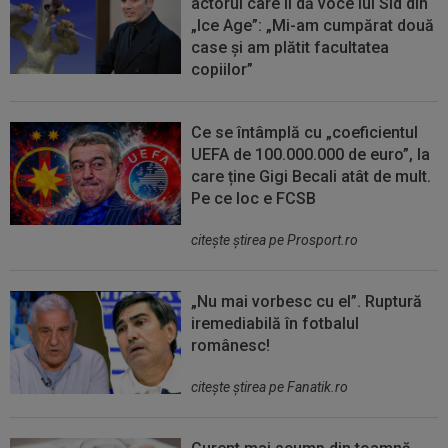
actorul care îi dă voce lui Sid din
„Ice Age”: „Mi-am cumpărat două
case și am plătit facultatea
copiilor”
Ce se întâmplă cu „coeficientul
UEFA de 100.000.000 de euro”, la
care ține Gigi Becali atât de mult.
Pe ce loc e FCSB
citeşte ştirea pe Prosport.ro
„Nu mai vorbesc cu el”. Ruptură
iremediabilă în fotbalul
românesc!
citeşte ştirea pe Fanatik.ro