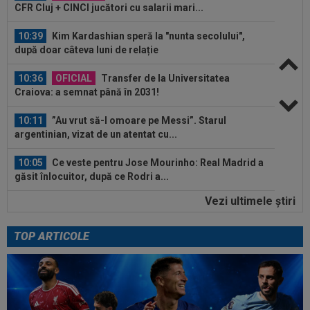
CFR Cluj + CINCI jucători cu salarii mari...
10:39
Kim Kardashian speră la "nunta secolului",
după doar câteva luni de relație
10:36
OFICIAL
Transfer de la Universitatea
Craiova: a semnat până în 2031!
10:11
”Au vrut să-l omoare pe Messi”. Starul
argentinian, vizat de un atentat cu...
10:05
Ce veste pentru Jose Mourinho: Real Madrid a
găsit înlocuitor, după ce Rodri a...
Vezi ultimele ştiri
09:49
Gata: făcut praf de Gigi Becali, a decis și vrea
să plece de la FCSB! ”Mi-e și...
TOP ARTICOLE
11:10
Galatasaray pregătește replica, după ce
Trabzonspor l-a luat pe Salah: un star...
10:55
LIVE VIDEO
Concordia Chiajna - FC Bihor 0-
0, ACUM, pe Digi Sport 1. Programul complet al...