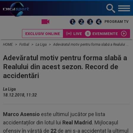
LIVE TV
PROGRAM TV
EXCLUSIV ONLINE
LIVE
EVENIMENTE
HOME
Fotbal
La Liga
Adevăratul motiv pentru forma slabă a Realului din acest sezon. Record de accidentări
Adevăratul motiv pentru forma slabă a
Realului din acest sezon. Record de
accidentări
La Liga
18.12.2018, 11:32
Marco Asensio
este ultimul jucător pe lista
accidentaților din lotul lui
Real Madrid
. Mijlocașul
ofensiv în vârstă de
22
de ani s-a accidentat la ultimul