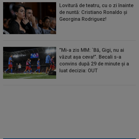
Lovitură de teatru, cu o zi înainte
de nuntă: Cristiano Ronaldo și
Georgina Rodriguez!
”Mi-a zis MM: `Bă, Gigi, nu ai
văzut așa ceva!”. Becali s-a
convins după 29 de minute și a
luat decizia: OUT
EXCLUSIV
Ar fi transferul verii!
Ilie Dumitrescu i-a spus lui Gigi
Becali pe cine să ia la FCSB